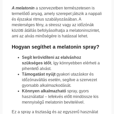
A melatonin
a szervezetben természetesen is
termelődő anyag, amely szerepet játszik a nappali
és éjszakai ritmus szabályozásában. A
mesterséges fény, a stressz vagy az időzónák
közötti átállás befolyásolhatja a melatoninszintet,
ami az alvás minőségére is hatással lehet.
Hogyan segíthet a melatonin spray?
Segít lerövidíteni az elalváshoz
szükséges időt
, így könnyebben elérheti a
pihentető alvást.
Támogatást nyújt
gyakori utazáskor és
időzónaváltás esetén, segítve a szervezet
gyorsabb alkalmazkodását.
Könnyen alkalmazható
spray, gyors
használattal – lefekvés előtt mindössze kis
mennyiségű melatonin bevitelével.
Ez a spray a tisztaság és az egyszerű használat