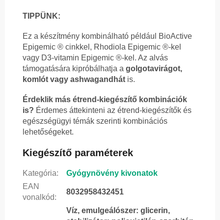
TIPPÜNK:
Ez a készítmény kombinálható például BioActive
Epigemic ® cinkkel, Rhodiola Epigemic ®-kel
vagy D3-vitamin Epigemic ®-kel. Az alvás
támogatására kipróbálhatja a
golgotavirágot,
komlót vagy ashwagandhát
is.
Érdeklik más étrend-kiegészítő kombinációk
is?
Érdemes áttekinteni az étrend-kiegészítők és
egészségügyi témák szerinti kombinációs
lehetőségeket.
Kiegészítő paraméterek
Kategória
:
Gyógynövény kivonatok
EAN
8032958432451
vonalkód
:
Víz, emulgeálószer: glicerin,