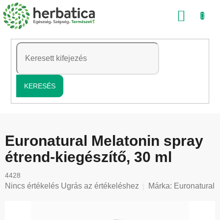
Ugrás
KOSÁ
a
fő
tartalomhoz
KERESÉS
Euronatural Melatonin spray
étrend-kiegészítő, 30 ml
4428
A
Nincs értékelés
Ugrás az értékeléshez
Márka:
Euronatural
termék
átlagos
értékelése