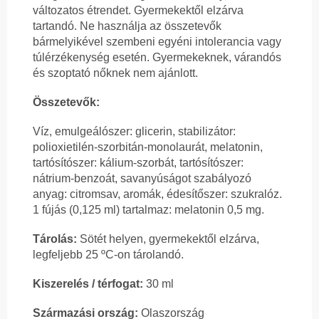
változatos étrendet. Gyermekektől elzárva
tartandó. Ne használja az összetevők
bármelyikével szembeni egyéni intolerancia vagy
túlérzékenység esetén. Gyermekeknek, várandós
és szoptató nőknek nem ajánlott.
Összetevők:
Víz, emulgeálószer: glicerin, stabilizátor:
polioxietilén-szorbitán-monolaurát, melatonin,
tartósítószer: kálium-szorbát, tartósítószer:
nátrium-benzoát, savanyúságot szabályozó
anyag: citromsav, aromák, édesítőszer: szukralóz.
1 fújás (0,125 ml) tartalmaz: melatonin 0,5 mg.
Tárolás:
Sötét helyen, gyermekektől elzárva,
legfeljebb 25 ºC-on tárolandó.
Kiszerelés / térfogat:
30 ml
Származási ország:
Olaszország