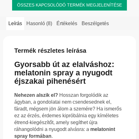
ÖSSZES KAPCSOLÓDÓ TERMÉK MEGJELENÍTÉSE
Leírás
Hasonló (8)
Értékelés
Beszélgetés
Termék részletes leírása
Gyorsabb út az elalváshoz:
melatonin spray a nyugodt
éjszakai pihenésért
Nehezen alszik el?
Hosszan forgolódik az
ágyban, a gondolatai nem csendesednek el,
fáradt, mégsem jön álom a szemére? Ha ismerős
ez az érzés, érdemes kipróbálnia egy kíméletes
étrend-kiegészítőt, amely segíthet újra
ráhangolódni a nyugodt alvásra: a
melatonint
spray formában
.