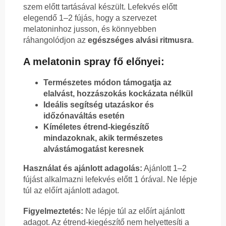
szem előtt tartásával készült. Lefekvés előtt
elegendő 1–2 fújás, hogy a szervezet
melatoninhoz jusson, és könnyebben
ráhangolódjon az
egészséges alvási ritmusra
.
A melatonin spray fő előnyei:
Természetes módon támogatja az
elalvást, hozzászokás kockázata nélkül
Ideális segítség utazáskor és
időzónaváltás esetén
Kíméletes étrend-kiegészítő
mindazoknak, akik természetes
alvástámogatást keresnek
Használat és ajánlott adagolás:
Ajánlott 1–2
fújást alkalmazni lefekvés előtt 1 órával. Ne lépje
túl az előírt ajánlott adagot.
Figyelmeztetés:
Ne lépje túl az előírt ajánlott
adagot. Az étrend-kiegészítő nem helyettesíti a