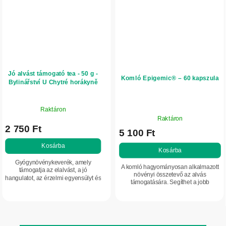
Jó alvást támogató tea - 50 g -
Komló Epigemic® – 60 kapszula
Bylinářství U Chytré horákyně
Raktáron
A
Raktáron
termék
2 750 Ft
5 100 Ft
átlagos
értékelése
Kosárba
Kosárba
5-
Gyógynövénykeverék, amely
ből
A komló hagyományosan alkalmazott
támogatja az elalvást, a jó
5,0
növényi összetevő az alvás
hangulatot, az érzelmi egyensúlyt és
támogatására. Segíthet a jobb
csillag.
a relaxációt.
ellazulásban, és hozzájárulhat a
nyugodtabb, minél kevésbé
megszakított alváshoz.