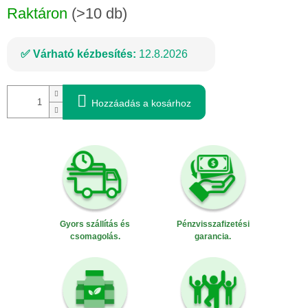
Raktáron
(>10 db)
Várható kézbesítés:
12.8.2026
Hozzáadás a kosárhoz
Gyors szállítás és
Pénzvisszafizetési
csomagolás.
garancia.