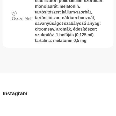
stabilizátor: polioxietilén-szorbitán-
monolaurát, melatonin,
tartósítószer: kálium-szorbát,
?
tartósítószer: nátrium-benzoát,
Összetétel
:
savanyúságot szabályozó anyag:
citromsav, aromák, édesítőszer:
szukralóz. 1 befújás (0,125 ml)
tartalma: melatonin 0,5 mg
L
á
b
Instagram
l
é
c