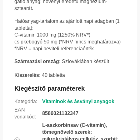
gátló anyag: növényi eredetű magnézium-
sztearát.
Hatóanyag-tartalom az ajánlott napi adagban (1
tabletta):
C-vitamin 1000 mg (1250% NRV*)
csipkebogyó 50 mg (*NRV nincs meghatározva)
*NRV = napi beviteli referenciaérték
Származási ország:
Szlovákiában készült
Kiszerelés:
40 tabletta
Kiegészítő paraméterek
Kategória
:
Vitaminok és ásványi anyagok
EAN
8586021132347
vonalkód
:
L-aszkorbinsav (C-vitamin),
tömegnövelő szerek:
mikrokristályos cellulóz, szorbit;