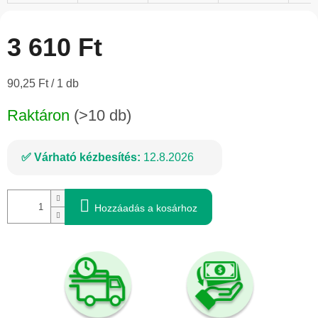
3 610 Ft
Egységár:
90,25 Ft / 1 db
Raktáron
(>10 db)
Várható kézbesítés:
12.8.2026
Hozzáadás a kosárhoz