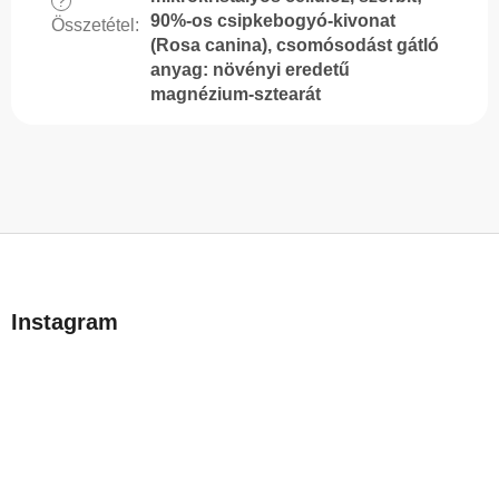
?
90%-os csipkebogyó-kivonat
Összetétel
:
(Rosa canina), csomósodást gátló
anyag: növényi eredetű
magnézium-sztearát
L
á
b
Instagram
l
é
c