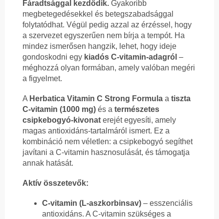
Fáradtsággal kezdődik.
Gyakoribb
megbetegedésekkel és betegszabadsággal
folytatódhat. Végül pedig azzal az érzéssel, hogy
a szervezet egyszerűen nem bírja a tempót. Ha
mindez ismerősen hangzik, lehet, hogy ideje
gondoskodni egy
kiadós C-vitamin-adagról
–
méghozzá olyan formában, amely valóban megéri
a figyelmet.
A
Herbatica Vitamin C Strong Formula
a
tiszta
C-vitamin (1000 mg)
és a
természetes
csipkebogyó-kivonat
erejét egyesíti, amely
magas antioxidáns-tartalmáról ismert. Ez a
kombináció nem véletlen: a csipkebogyó segíthet
javítani a C-vitamin hasznosulását, és támogatja
annak hatását.
Aktív összetevők:
C-vitamin (L-aszkorbinsav)
– esszenciális
antioxidáns. A C-vitamin szükséges a