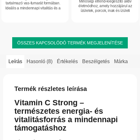
Minőségi étrend-kiegészítő aktív
tartalmazó vas-fumarát formában.
5,0
életmódhoz, amely hozzájárul az
Ideális a mindennapi vitalitás és a
ízületek, porcok, inak és ízületi
csillag.
szervezet optimális vasszintjének
szalagok természetes támogatásához.
támogatására. Hozzájárul a
Különleges összetételét úgy
fáradtság és a...
alakították...
ÖSSZES KAPCSOLÓDÓ TERMÉK MEGJELENÍTÉSE
Leírás
Hasonló (8)
Értékelés
Beszélgetés
Márka
Termék részletes leírása
Vitamin C Strong –
természetes energia- és
vitalitásforrás a mindennapi
támogatáshoz