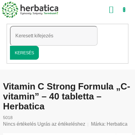
Ugrás
KOSÁ
a
fő
tartalomhoz
KERESÉS
Vitamin C Strong Formula „C-
vitamin” – 40 tabletta –
Herbatica
5018
A
Nincs értékelés
Ugrás az értékeléshez
Márka:
Herbatica
termék