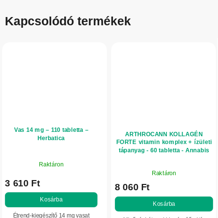
Kapcsolódó termékek
Vas 14 mg – 110 tabletta –
ARTHROCANN KOLLAGÉN
Herbatica
FORTE vitamin komplex + ízületi
tápanyag - 60 tabletta - Annabis
Raktáron
A
Raktáron
termék
3 610 Ft
8 060 Ft
átlagos
értékelése
Kosárba
Kosárba
5-
Étrend-kiegészítő 14 mg vasat
ből