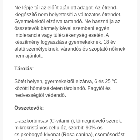
Ne lépje túl az előírt ajánlott adagot. Az étrend-
kiegészítő nem helyettesíti a változatos étrendet.
Gyermekektől elzárva tartandó. Ne használja az
összetevők bármelyikével szembeni egyéni
intolerancia vagy túlérzékenység esetén. A
készítmény fogyasztása gyermekeknek, 18 év
alatti személyeknek, várandós és szoptató nőknek
nem ajánlott.
Tárolás:
Sötét helyen, gyermekektől elzárva, 6 és 25 ºC
közötti hőmérsékleten tárolandó. Fagytól és
nedvességtől védendő.
Összetevők:
L-aszkorbinsav (C-vitamin), tömegnövelő szerek:
mikrokristályos cellulóz, szorbit; 90%-os
csipkebogyó-kivonat (Rosa canina), csomósodást