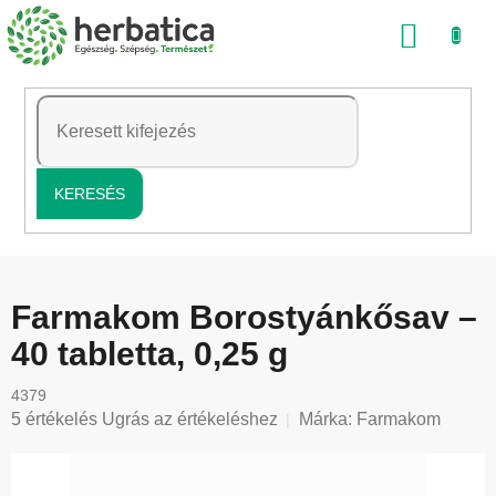
Ugrás
KOSÁ
a
fő
tartalomhoz
KERESÉS
Farmakom Borostyánkősav –
40 tabletta, 0,25 g
4379
A
5 értékelés
Ugrás az értékeléshez
Márka:
Farmakom
termék
átlagos
értékelése