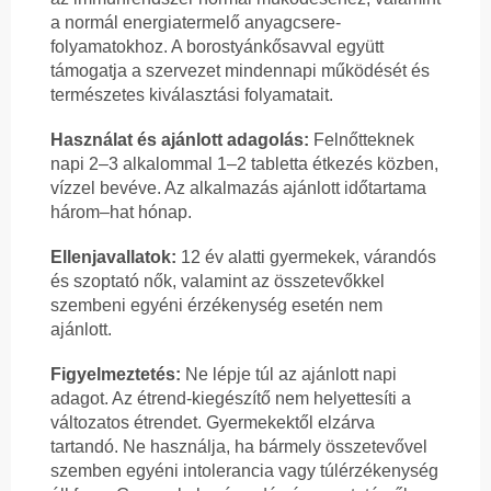
a normál energiatermelő anyagcsere-
folyamatokhoz. A borostyánkősavval együtt
támogatja a szervezet mindennapi működését és
természetes kiválasztási folyamatait.
Használat és ajánlott adagolás:
Felnőtteknek
napi 2–3 alkalommal 1–2 tabletta étkezés közben,
vízzel bevéve. Az alkalmazás ajánlott időtartama
három–hat hónap.
Ellenjavallatok:
12 év alatti gyermekek, várandós
és szoptató nők, valamint az összetevőkkel
szembeni egyéni érzékenység esetén nem
ajánlott.
Figyelmeztetés:
Ne lépje túl az ajánlott napi
adagot. Az étrend-kiegészítő nem helyettesíti a
változatos étrendet. Gyermekektől elzárva
tartandó. Ne használja, ha bármely összetevővel
szemben egyéni intolerancia vagy túlérzékenység