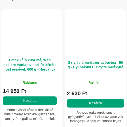
Detoxikáló kúra májra és
Szív és érrendszer gyógytea - 50
belekre máriatövissel és kétféle
g - Bylinářství U Chytré horákyně
rost erejével, 600 g - Herbatica
A
Raktáron
Raktáron
termék
14 950 Ft
átlagos
2 630 Ft
értékelése
Kosárba
5-
Kosárba
ből
Máriatövissel készült detoxikáló
A gyógyteakeverék ismert
5,0
kúra növényi rostokkal gazdagítva,
gyógynövényeket tartalmaz, amelyek
amely támogatja a máj és a belek
csillag.
támogatják a szív, valamint a teljes
egészséges működését, valamint
keringési és kardiovaszkuláris