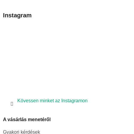
á
b
Instagram
l
é
c
Kövessen minket az Instagramon
A vásárlás menetéről
Gyakori kérdések