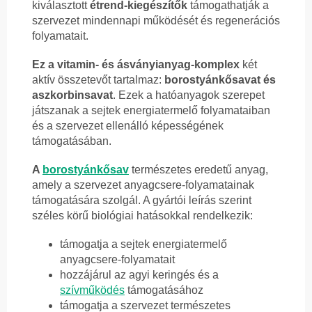
kiválasztott
étrend-kiegészítők
támogathatják a
szervezet mindennapi működését és regenerációs
folyamatait.
Ez a vitamin- és ásványianyag-komplex
két
aktív összetevőt tartalmaz:
borostyánkősavat és
aszkorbinsavat
. Ezek a hatóanyagok szerepet
játszanak a sejtek energiatermelő folyamataiban
és a szervezet ellenálló képességének
támogatásában.
A
borostyánkősav
természetes eredetű anyag,
amely a szervezet anyagcsere-folyamatainak
támogatására szolgál. A gyártói leírás szerint
széles körű biológiai hatásokkal rendelkezik:
támogatja a sejtek energiatermelő
anyagcsere-folyamatait
hozzájárul az agyi keringés és a
szívműködés
támogatásához
támogatja a szervezet természetes