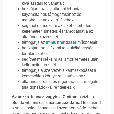
kiválasztási folyamatait
hozzájárulhat az alkohol lebontási
folyamatainak támogatásához és
metabolitjainak kiürüléséhez
segíthet mérsékelni az alkoholterhelés
kellemetlen tüneteit, és támogathatja az
általános közérzetet
támogatja az
immunrendszer
működését
hozzájárulhat a fizikai teljesítőképesség
fenntartásához
segíthet mérsékelni az izmok terhelés utáni
kellemetlen érzetét
támogatja a szervezet alkalmazkodását a
kedvezőtlen környezeti hatásokhoz
általános erősítő és regenerációt támogató
tulajdonságokkal rendelkezik
Az aszkorbinsav, vagyis a C-vitamin
vízben
oldódó vitamin és ismert
antioxidáns
. Hozzájárul
a sejtek oxidatív stresszel szembeni védelméhez,
az immunrendszer normál működéséhez, valamint