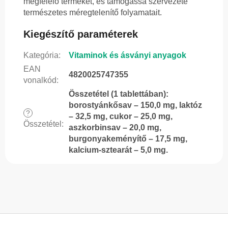
megfelelő terméket, és támogassa szervezete
természetes méregtelenítő folyamatait.
Kiegészítő paraméterek
Kategória
:
Vitaminok és ásványi anyagok
EAN
4820025747355
vonalkód
:
Összetétel (1 tablettában):
borostyánkősav – 150,0 mg, laktóz
?
– 32,5 mg, cukor – 25,0 mg,
Összetétel
:
aszkorbinsav – 20,0 mg,
burgonyakeményítő – 17,5 mg,
kalcium-sztearát – 5,0 mg.
L