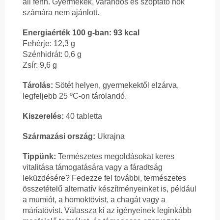
áll fenn. Gyermekek, várandós és szoptató nők
számára nem ajánlott.
Energiaérték 100 g-ban: 93 kcal
Fehérje: 12,3 g
Szénhidrát: 0,6 g
Zsír: 9,6 g
Tárolás:
Sötét helyen, gyermekektől elzárva,
legfeljebb 25 ºC-on tárolandó.
Kiszerelés:
40 tabletta
Származási ország:
Ukrajna
Tippünk:
Természetes megoldásokat keres
vitalitása támogatására vagy a fáradtság
leküzdésére? Fedezze fel további, természetes
összetételű alternatív készítményeinket is, például
a mumiót, a homoktövist, a chagát vagy a
máriatövist. Válassza ki az igényeinek leginkább