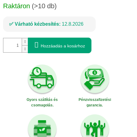
Raktáron
(>10 db)
Várható kézbesítés:
12.8.2026
Hozzáadás a kosárhoz
Gyors szállítás és
Pénzvisszafizetési
csomagolás.
garancia.