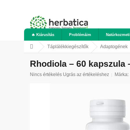
Ugrás
a
fő
tartalomhoz
🔥 Kiárusítás
Problémáim
Natúrkozmet
Táplálékkiegészítők
Adaptogének
Kezdőlap
Rhodiola – 60 kapszula
A
Nincs értékelés
Ugrás az értékeléshez
Márka:
termék
átlagos
értékelése
5-
ből
0,0
csillag.