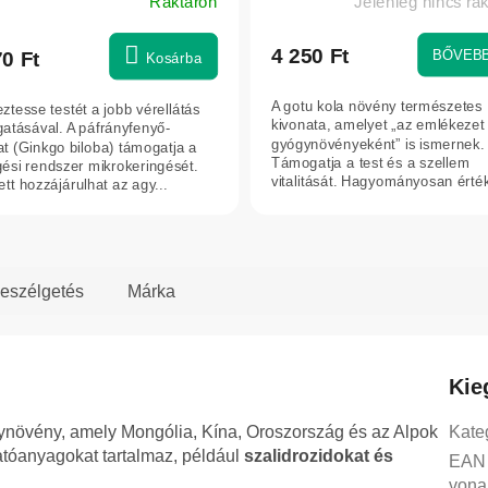
Raktáron
Jelenleg nincs ra
4 250 Ft
BŐVEB
70 Ft
Kosárba
A gotu kola növény természetes
ztesse testét a jobb vérellátás
kivonata, amelyet „az emlékezet
atásával. A páfrányfenyő-
gyógynövényeként” is ismernek.
at (Ginkgo biloba) támogatja a
Támogatja a test és a szellem
gési rendszer mikrokeringését.
vitalitását. Hagyományosan érték
tt hozzájárulhat az agy...
növény, amelyet a...
eszélgetés
Márka
Kie
ynövény, amely Mongólia, Kína, Oroszország és az Alpok
Kate
atóanyagokat tartalmaz, például
szalidrozidokat és
EAN
vona