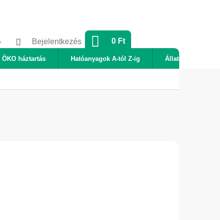
KOSÁR
0 Ft
Bejelentkezés
ÖKO háztartás
Hatóanyagok A-tól Z-ig
Állatok
Új