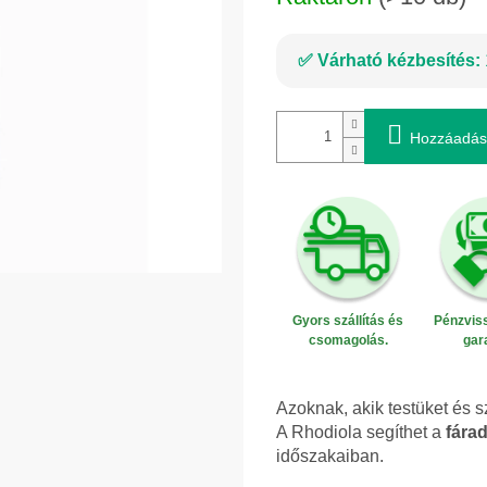
Várható kézbesítés:
Hozzáadás
Gyors szállítás és
Pénzviss
csomagolás.
gar
Azoknak, akik testüket és s
A Rhodiola segíthet a
fára
időszakaiban.