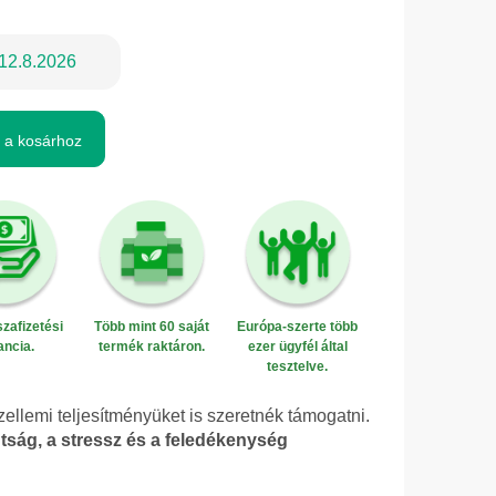
12.8.2026
 a kosárhoz
zafizetési
Több mint 60 saját
Európa-szerte több
ancia.
termék raktáron.
ezer ügyfél által
tesztelve.
zellemi teljesítményüket is szeretnék támogatni.
dtság, a stressz és a feledékenység