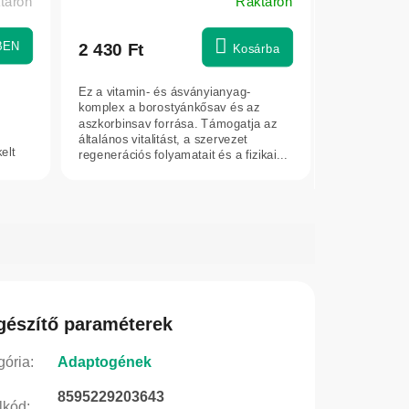
ktáron
Raktáron
A
termék
átlagos
BEN
2 430 Ft
Kosárba
értékelése
5-
Ez a vitamin- és ásványianyag-
ből
komplex a borostyánkősav és az
5,0
aszkorbinsav forrása. Támogatja az
általános vitalitást, a szervezet
csillag.
elt
regenerációs folyamatait és a fizikai...
gészítő paraméterek
gória
:
Adaptogének
8595229203643
lkód
: