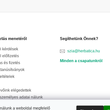
rlás menetéről
Segíthetünk Önnek?
i kérdések
szia@herbatica.hu
l előfizetés
Minden a csapatunkról
ás és fizetés
tanúsítványok
feltételek
evőink elégedettek
személyes adatai nálunk
ságban vannak
ználunk a weboldal megfelelő