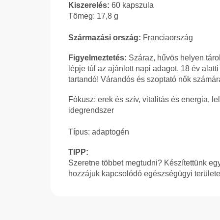
Kiszerelés:
60 kapszula
Tömeg: 17,8 g
Származási ország:
Franciaország
Figyelmeztetés:
Száraz, hűvös helyen tárol
lépje túl az ajánlott napi adagot. 18 év al
tartandó! Várandós és szoptató nők számár
Fókusz: erek és szív, vitalitás és energia, l
idegrendszer
Típus: adaptogén
TIPP:
Szeretne többet megtudni? Készítettünk egy 
hozzájuk kapcsolódó egészségügyi területe