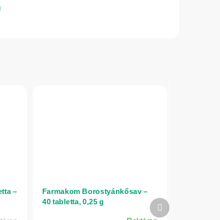
tta –
Farmakom Borostyánkősav –
40 tabletta, 0,25 g
Következő
termék