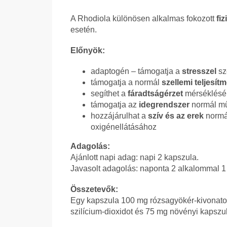
A Rhodiola különösen alkalmas fokozott
fiz
esetén.
Előnyök:
adaptogén – támogatja a
stresszel
sz
támogatja a normál
szellemi teljesít
segíthet a
fáradtságérzet
mérséklésé
támogatja az
idegrendszer
normál m
hozzájárulhat a
szív és az erek
normá
oxigénellátásához
Adagolás:
Ajánlott napi adag: napi 2 kapszula.
Javasolt adagolás: naponta 2 alkalommal 1
Összetevők:
Egy kapszula 100 mg rózsagyökér-kivonatot 
szilícium-dioxidot és 75 mg növényi kapszu