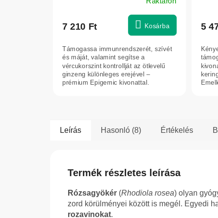
Raktáron
7 210 Ft
5 4
Kosárba
Támogassa immunrendszerét, szívét
Kénye
és máját, valamint segítse a
támog
vércukorszint kontrollját az ötlevelű
kivon
ginzeng különleges erejével –
kerin
prémium Epigemic kivonattal.
Emelle
Leírás
Hasonló (8)
Értékelés
B
Termék részletes leírása
Rózsagyökér
(
Rhodiola rosea
) olyan gyóg
zord körülményei között is megél. Egyedi h
rozavinokat
.