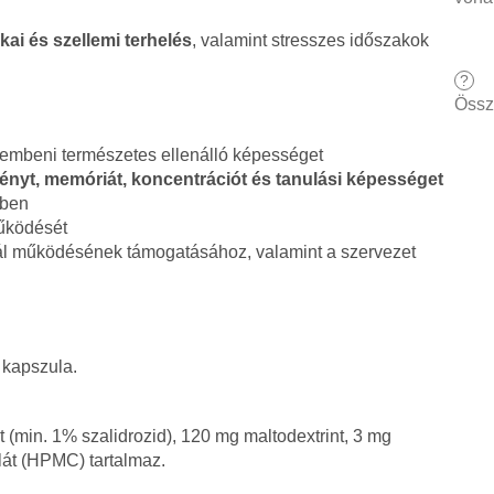
ikai és szellemi terhelés
, valamint stresszes időszakok
?
Össz
embeni természetes ellenálló képességet
ményt, memóriát, koncentrációt és tanulási képességet
ben
űködését
l működésének támogatásához, valamint a szervezet
 kapszula.
(min. 1% szalidrozid), 120 mg maltodextrint, 3 mg
lát (HPMC) tartalmaz.