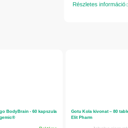
Részletes információ
go BodyBrain - 60 kapszula
Gotu Kola kivonat – 80 table
igemic®
Elit Pharm