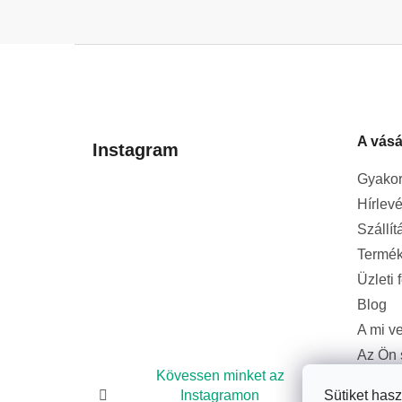
L
á
b
l
A vásá
é
Instagram
c
Gyakor
Hírlevé
Szállít
Termék
Üzleti 
Blog
A mi v
Az Ön 
bizton
Kövessen minket az
Instagramon
Sütiket has