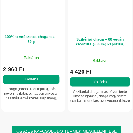
100% természetes chaga tea –
Szibériai chaga – 60 vegán
50 g
kapszula (300 mg/kapszula)
Raktáron
Raktáron
2 960 Ft
4 420 Ft
Kosárba
Kosárba
Chaga (Inonotus obliquus), más
A szibériai chaga, más néven ferde
néven nyírfatapló, hagyományosan
likacsosgomba, chaga vagy fekete
használt természetes alapanyag,
gomba, az értékes gyógygombák közé
amely hideg éghajlatú területeken,
tartozik. Magas antioxidáns-tartalma
nyírfákon nő. A termék 100% tiszta,
miatt különösen kedvelt. Elsősorban
szárított...
a...
ÖSSZES KAPCSOLÓDÓ TERMÉK MEGJELENÍTÉSE