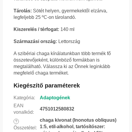
Tárolás:
Sötét helyen, gyermekektől elzárva,
legfeljebb 25 ºC-on tárolandó.
Kiszerelés / térfogat:
140 ml
Származási ország:
Lettország
A szibériai chaga kínálatunkban több termék fő
összetevőjeként, különböző formákban is
megtalálható. Válassza ki az Önnek leginkább
megfelelő chaga terméket.
Kiegészítő paraméterek
Kategória
:
Adaptogének
EAN
4751012580832
vonalkód
:
chaga kivonat (Inonotus obliquus)
?
1:5, etil-alkohol, tartósítószer:
Összetétel
: