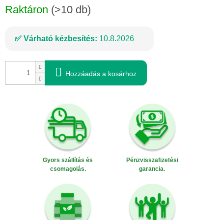
Raktáron
(>10 db)
Várható kézbesítés:
10.8.2026
Hozzáadás a kosárhoz
Gyors szállítás és
Pénzvisszafizetési
csomagolás.
garancia.