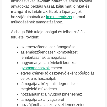
aminosavakat,
B-vitaminokat
, valamint ásványi
anyagokat, például
vasat, káliumot, cinket és
mangánt
is tartalmaz. Ezek a tápanyagok
hozzájárulhatnak az
immunrendszer
normál
működésének támogatásához.
A chaga főbb tulajdonságai és felhasználási
területei röviden:
az emésztőrendszer támogatása
az emésztőrendszeri komfortérzet
fenntartásának támogatása
hagyományosan értékelt krónikus
gyomorpanaszok
esetén
egyes krémek fő összetevőjeként bőrápolási
célokra is használják
támogatja a központi idegrendszer
megfelelő működését
hozzájárulhat a nyugodt pihenéshez
támogatja az anyagcserét
hozzájárulhat a szervezet természetes