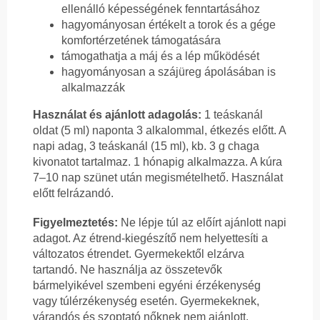
ellenálló képességének fenntartásához
hagyományosan értékelt a torok és a gége
komfortérzetének támogatására
támogathatja a máj és a lép működését
hagyományosan a szájüreg ápolásában is
alkalmazzák
Használat és ajánlott adagolás:
1 teáskanál
oldat (5 ml) naponta 3 alkalommal, étkezés előtt. A
napi adag, 3 teáskanál (15 ml), kb. 3 g chaga
kivonatot tartalmaz. 1 hónapig alkalmazza. A kúra
7–10 nap szünet után megismételhető. Használat
előtt felrázandó.
Figyelmeztetés:
Ne lépje túl az előírt ajánlott napi
adagot. Az étrend-kiegészítő nem helyettesíti a
változatos étrendet. Gyermekektől elzárva
tartandó. Ne használja az összetevők
bármelyikével szembeni egyéni érzékenység
vagy túlérzékenység esetén. Gyermekeknek,
várandós és szoptató nőknek nem ajánlott.