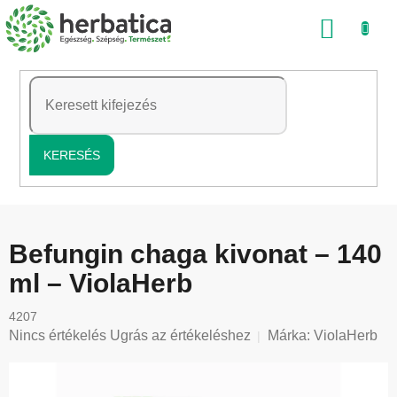
Ugrás
KOSÁ
a
fő
tartalomhoz
KERESÉS
Befungin chaga kivonat – 140
ml – ViolaHerb
4207
A
Nincs értékelés
Ugrás az értékeléshez
Márka:
ViolaHerb
termék
átlagos
értékelése