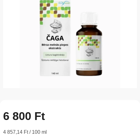
5-
ből
0,0
csillag.
6 800 Ft
Egységár:
4 857,14 Ft / 100 ml