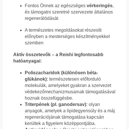
Fontos Önnek az egészséges
vérkeringés
,
és támogatni szeretné szervezete általános
regenerálódását
A természetes megoldásokat részesíti
előnyben a mesterséges készítményekkel
szemben
Aktív összetevők – a Reishi legfontosabb
hatóanyagai:
Poliszacharidok (különösen béta-
glükánok):
természetesen előforduló
molekulák, amelyeket gyakran a szervezet
védekezőmechanizmusainak támogatásával
hoznak összefüggésbe.
Triterpének (pl. ganodersav):
olyan
anyagok, amelyek a lipidegyensúly és a máj
regenerációjának támogatása kapcsán
kerültek a figyelem középpontjába.