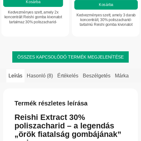
Kosárba
Kosárba
Kedvezményes szett, amely 2x
Kedvezményes szett, amely 3 darab
koncentrált Reishi gomba kivonatot
koncentrált, 30% poliszacharid-
tartalmaz 30% poliszacharid-
tartalmú Reishi gomba kivonatot
tartalommal – a természet ereje
tartalmaz. A természet erejét kínálja
minden kapszulában. Támogatja a
minden kapszulában. Támogatja a
szervezet természetes...
szervezet...
ÖSSZES KAPCSOLÓDÓ TERMÉK MEGJELENÍTÉSE
Leírás
Hasonló (8)
Értékelés
Beszélgetés
Márka
Termék részletes leírása
Reishi Extract 30%
poliszacharid – a legendás
„örök fiatalság gombájának”