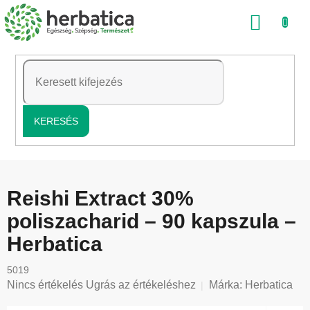
Ugrás
KOSÁ
a
fő
tartalomhoz
KERESÉS
Reishi Extract 30%
poliszacharid – 90 kapszula –
Herbatica
5019
A
Nincs értékelés
Ugrás az értékeléshez
Márka:
Herbatica
termék