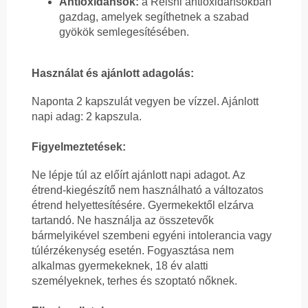
Antioxidánsok:
a Reishi antioxidánsokban
gazdag, amelyek segíthetnek a szabad
gyökök semlegesítésében.
Használat és ajánlott adagolás:
Naponta 2 kapszulát vegyen be vízzel. Ajánlott
napi adag: 2 kapszula.
Figyelmeztetések:
Ne lépje túl az előírt ajánlott napi adagot. Az
étrend-kiegészítő nem használható a változatos
étrend helyettesítésére. Gyermekektől elzárva
tartandó. Ne használja az összetevők
bármelyikével szembeni egyéni intolerancia vagy
túlérzékenység esetén. Fogyasztása nem
alkalmas gyermekeknek, 18 év alatti
személyeknek, terhes és szoptató nőknek.