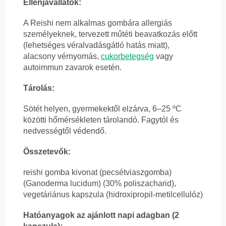
Ellenjavallatok:
A Reishi nem alkalmas gombára allergiás
személyeknek, tervezett műtéti beavatkozás előtt
(lehetséges véralvadásgátló hatás miatt),
alacsony vérnyomás,
cukorbetegség
vagy
autoimmun zavarok esetén.
Tárolás:
Sötét helyen, gyermekektől elzárva, 6–25 ºC
közötti hőmérsékleten tárolandó. Fagytól és
nedvességtől védendő.
Összetevők:
reishi gomba kivonat (pecsétviaszgomba)
(Ganoderma lucidum) (30% poliszacharid),
vegetáriánus kapszula (hidroxipropil-metilcellulóz)
Hatóanyagok az ajánlott napi adagban (2