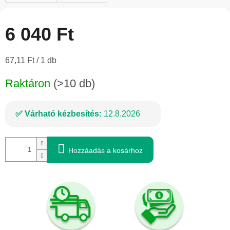
6 040 Ft
Egységár:
67,11 Ft / 1 db
Raktáron
(>10 db)
Várható kézbesítés:
12.8.2026
Hozzáadás a kosárhoz