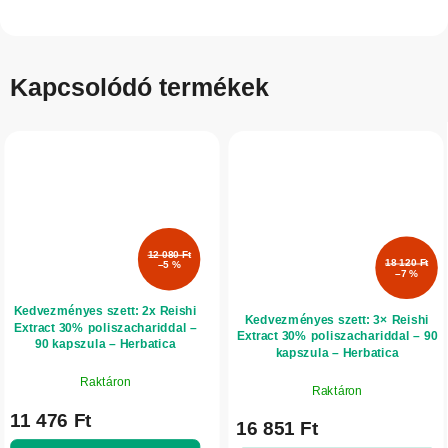
Kapcsolódó termékek
12 080 Ft
18 120 Ft
–5 %
–7 %
Kedvezményes szett: 2x Reishi
Kedvezményes szett: 3× Reishi
Extract 30% poliszachariddal –
Extract 30% poliszachariddal – 90
90 kapszula – Herbatica
kapszula – Herbatica
Raktáron
Raktáron
11 476 Ft
16 851 Ft