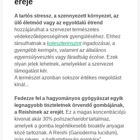
ereje
A tartós stressz, a szennyezett környezet, az
ülő életmód vagy az egyoldalú étrend
hozzájárulhat a szervezet természetes
védekezőképességének gyengüléséhez. Ehhez
társulhatnak a
koleszterinszint
ingadozásai, a
gyengébb keringés, valamint az általános
egyensúlyvesztés vagy fáradtság érzése
. Ezek
olyan jelek lehetnek, amelyekkel a szervezet
támogatást kér.
A természet azonban sokszor értékes megoldást
kínál...
Fedezze fel a hagyományos gyógyászat egyik
legnagyobb tiszteletnek örvendő gombájának,
a Reishinek az erejét.
Ez a magas koncentrációjú
kivonat akár
30% poliszacharidot
tartalmaz,
amelyek a gomba legértékesebb bioaktív anyagai
közé tartoznak. A Reishi (Ganoderma lucidum),
más néven
„a halhatatlanság gombája”
,