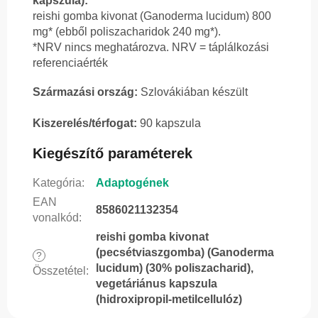
kapszula):
reishi gomba kivonat (Ganoderma lucidum) 800
mg* (ebből poliszacharidok 240 mg*).
*NRV nincs meghatározva. NRV = táplálkozási
referenciaérték
Származási ország:
Szlovákiában készült
Kiszerelés/térfogat:
90 kapszula
Kiegészítő paraméterek
Kategória
:
Adaptogének
EAN
8586021132354
vonalkód
:
reishi gomba kivonat
(pecsétviaszgomba) (Ganoderma
?
lucidum) (30% poliszacharid),
Összetétel
:
vegetáriánus kapszula
(hidroxipropil-metilcellulóz)