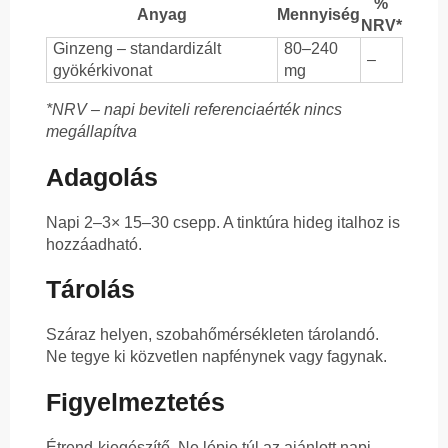
%
Anyag
Mennyiség
NRV*
Ginzeng – standardizált
80–240
–
gyökérkivonat
mg
*NRV – napi beviteli referenciaérték nincs
megállapítva
Adagolás
Napi 2–3× 15–30 csepp. A tinktúra hideg italhoz is
hozzáadható.
Tárolás
Száraz helyen, szobahőmérsékleten tárolandó.
Ne tegye ki közvetlen napfénynek vagy fagynak.
Figyelmeztetés
Étrend-kiegészítő. Ne lépje túl az ajánlott napi