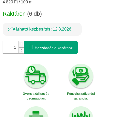
Egységár:
4 820 Ft / 100 ml
Raktáron
(6 db)
Várható kézbesítés:
12.8.2026
Hozzáadás a kosárhoz
Gyors szállítás és
Pénzvisszafizetési
csomagolás.
garancia.