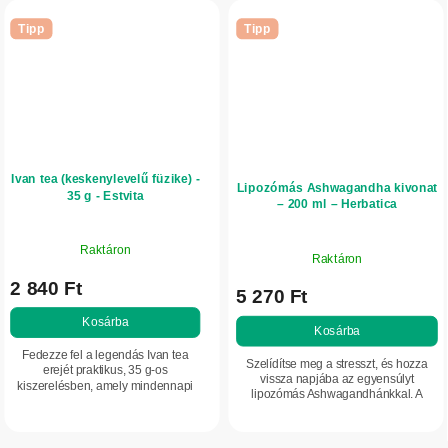
Tipp
Tipp
Ivan tea (keskenylevelű füzike) -
Lipozómás Ashwagandha kivonat
35 g - Estvita
– 200 ml – Herbatica
Raktáron
Raktáron
2 840 Ft
5 270 Ft
Kosárba
Kosárba
Fedezze fel a legendás Ivan tea
Szelídítse meg a stresszt, és hozza
erejét praktikus, 35 g-os
vissza napjába az egyensúlyt
kiszerelésben, amely mindennapi
lipozómás Ashwagandhánkkal. A
társa lehet a stresszes
korszerű felszívódásnak és az extra
időszakokban. Elég néhány korty
erős kivonatnak (akár 7% withanolid)...
ebből a fermentált füzike...