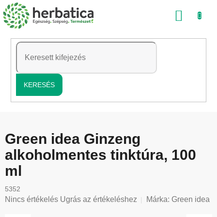
Ugrás
KOSÁ
a
fő
tartalomhoz
KERESÉS
Green idea Ginzeng
alkoholmentes tinktúra, 100
ml
5352
A
Nincs értékelés
Ugrás az értékeléshez
Márka:
Green idea
termék