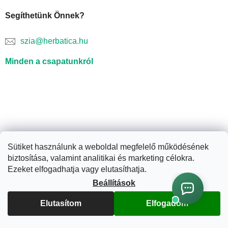
Segíthetünk Önnek?
szia@herbatica.hu
Minden a csapatunkról
Sütiket használunk a weboldal megfelelő működésének
biztosítása, valamint analitikai és marketing célokra.
Shoptet készítette
Ezeket elfogadhatja vagy elutasíthatja.
Beállítások
Copyright 2026
Herbatica.hu
. Minden jog fenntartva.
Süti
beállítások szerkesztése
Elutasítom
Elfogadom