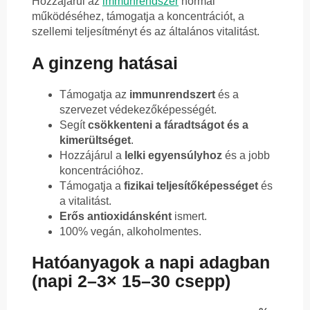
Hozzájárul az
immunrendszer
normál
működéséhez, támogatja a koncentrációt, a
szellemi teljesítményt és az általános vitalitást.
A ginzeng hatásai
Támogatja az
immunrendszert
és a
szervezet védekezőképességét.
Segít
csökkenteni a fáradtságot és a
kimerültséget
.
Hozzájárul a
lelki egyensúlyhoz
és a jobb
koncentrációhoz.
Támogatja a
fizikai teljesítőképességet
és
a vitalitást.
Erős antioxidánsként
ismert.
100% vegán, alkoholmentes.
Hatóanyagok a napi adagban
(napi 2–3× 15–30 csepp)