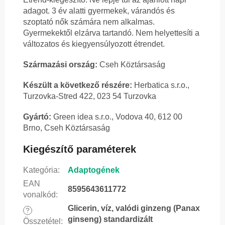
adagot. 3 év alatti gyermekek, várandós és
szoptató nők számára nem alkalmas.
Gyermekektől elzárva tartandó. Nem helyettesíti a
változatos és kiegyensúlyozott étrendet.
Származási ország:
Cseh Köztársaság
Készült a következő részére:
Herbatica s.r.o.,
Turzovka-Stred 422, 023 54 Turzovka
Gyártó:
Green idea s.r.o., Vodova 40, 612 00
Brno, Cseh Köztársaság
Kiegészítő paraméterek
Kategória
:
Adaptogének
EAN
8595643611772
vonalkód
:
Glicerin, víz, valódi ginzeng (Panax
?
ginseng) standardizált
Összetétel
: