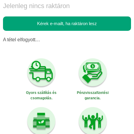
Jelenleg nincs raktáron
Kérek e-mailt, ha raktáron lesz
A tétel elfogyott…
Gyors szállítás és
Pénzvisszafizetési
csomagolás.
garancia.