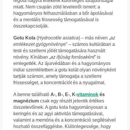
régóta nagyra értékelik különleges tulajdonságai
miatt. Nem csupán zöld leveleiről ismert: a
hagyományos felhasználásban a bőr ápolásával
és a mentális frissesség támogatásával is
összekapcsolják.
Gotu Kola
(
Hydrocotile asiatica
) – más néven „
az
emlékezet gyógynövénye
” – számos kultúrában a
testi és szellemi jóllét támogatására használt
növény. Kínában „
az ifjúság forrásaként
” is
emlegették. Az ájurvédában és a hagyományos
indiai szemléletben a gotu kolát olyan növényként
tartják számon, amely támogatja a szellemi
frissességet, a koncentrációt és a nyugalmat.
A benne található
A-, B-, E-, K-
vitaminok
és
magnézium
csak egy részét jelentik értékes
összetevőinek. A gotu kola hagyományosan a
keringés és az agyi aktivitás támogatásával,
valamint a memória és a koncentráció segítésével
hozható összefüggésbe. Különlegessége, hogy