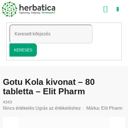
Ugrás
KOSÁ
a
fő
tartalomhoz
KERESÉS
Gotu Kola kivonat – 80
tabletta – Elit Pharm
4343
A
Nincs értékelés
Ugrás az értékeléshez
Márka:
Elit Pharm
termék
átlagos
értékelése