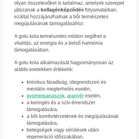
olyan összetevőket is tartalmaz, amelyek szerepet
játszanak a
kollagénképződés
folyamataiban,
ezáltal hozzájárulhatnak a bőr természetes
megújulásának támogatásához.
A gotu kola természetes módon segíthet a
vitalitás, az energia és a belső harmónia
támogatásában.
A gotu kola alkalmazását hagyományosan az
alábbi esetekben értékelik:
krónikus fáradtság, idegrendszeri és
mentális megterhelés esetén,
gyomorpanaszok
,
aranyér
esetén,
a keringés és a szív-érrendszer
támogatására,
a bőr komfortérzetének és megújulásának
támogatására,
betegségek vagy sérülések utáni
regeneráció időszakában,