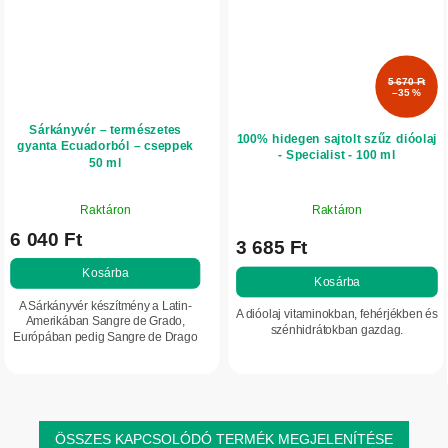
5 670 Ft
–35 %
Sárkányvér – természetes
100% hidegen sajtolt szűz dióolaj
gyanta Ecuadorból – cseppek
- Specialist - 100 ml
50 ml
A
Raktáron
Raktáron
termék
6 040 Ft
átlagos
3 685 Ft
értékelése
Kosárba
5-
Kosárba
ből
A Sárkányvér készítmény a Latin-
A dióolaj vitaminokban, fehérjékben és
5,0
Amerikában Sangre de Grado,
szénhidrátokban gazdag.
Európában pedig Sangre de Drago
csillag.
néven ismert anyagot tartalmazza: a
sárkányfa természetes gyantáját.
Ecuador és Peru...
ÖSSZES KAPCSOLÓDÓ TERMÉK MEGJELENÍTÉSE