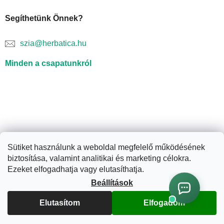
Segíthetünk Önnek?
szia@herbatica.hu
Minden a csapatunkról
Sütiket használunk a weboldal megfelelő működésének
biztosítása, valamint analitikai és marketing célokra.
Shoptet készítette
Ezeket elfogadhatja vagy elutasíthatja.
Beállítások
Copyright 2026
Herbatica.hu
. Minden jog fenntartva.
Süti
Elutasítom
Elfogadom
beállítások szerkesztése