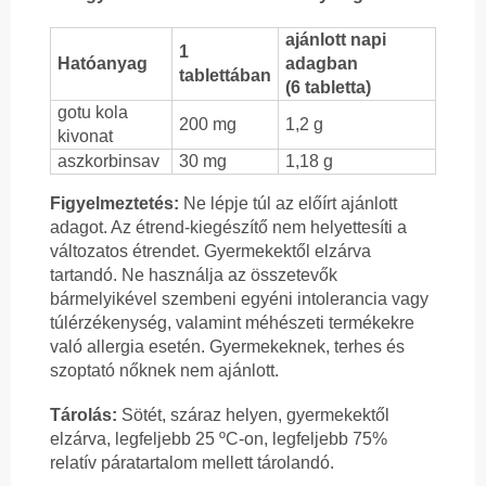
ajánlott napi
1
Hatóanyag
adagban
tablettában
(6 tabletta)
gotu kola
200 mg
1,2 g
kivonat
aszkorbinsav
30 mg
1,18 g
Figyelmeztetés:
Ne lépje túl az előírt ajánlott
adagot. Az étrend-kiegészítő nem helyettesíti a
változatos étrendet. Gyermekektől elzárva
tartandó. Ne használja az összetevők
bármelyikével szembeni egyéni intolerancia vagy
túlérzékenység, valamint méhészeti termékekre
való allergia esetén. Gyermekeknek, terhes és
szoptató nőknek nem ajánlott.
Tárolás:
Sötét, száraz helyen, gyermekektől
elzárva, legfeljebb 25 ºC-on, legfeljebb 75%
relatív páratartalom mellett tárolandó.