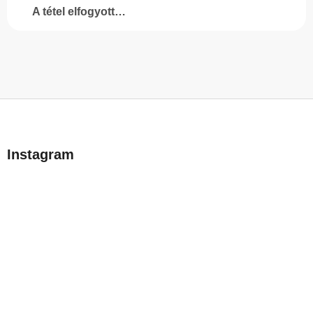
A tétel elfogyott…
L
á
b
Instagram
l
é
c