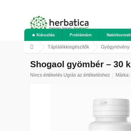
Ugrás
a
fő
tartalomhoz
🔥 Kiárusítás
Problémáim
Natúrkozmet
Táplálékkiegészítők
Gyógynövény 
Kezdőlap
Shogaol gyömbér – 30 k
A
Nincs értékelés
Ugrás az értékeléshez
Márka:
termék
átlagos
értékelése
5-
ből
0,0
csillag.