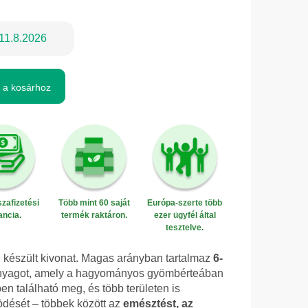
11.8.2026
 a kosárhoz
zafizetési
Több mint 60 saját
Európa-szerte több
ancia.
termék raktáron.
ezer ügyfél által
tesztelve.
 készült kivonat. Magas arányban tartalmaz
6-
anyagot, amely a hagyományos gyömbérteában
n található meg, és több területen is
dését – többek között az
emésztést, az