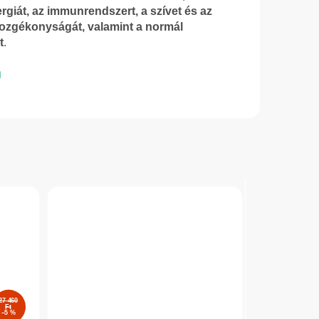
nergiát, az immunrendszert, a szívet és az
 mozgékonyságát, valamint a normál
t
.
27 460
Ft
–5 %