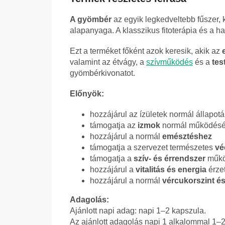
A gyömbér
az egyik legkedveltebb fűszer, 
alapanyaga. A klasszikus fitoterápia és a h
Ezt a terméket főként azok keresik, akik az
valamint az étvágy, a
szívműködés
és a
tes
gyömbérkivonatot.
Előnyök:
hozzájárul az ízületek normál állapot
támogatja az
izmok
normál működésé
hozzájárul a normál
emésztéshez
támogatja a szervezet természetes
vé
támogatja a
szív- és érrendszer
műkö
hozzájárul a
vitalitás és energia
érze
hozzájárul a normál
vércukorszint és
Adagolás:
Ajánlott napi adag: napi 1–2 kapszula.
Az ajánlott adagolás napi 1 alkalommal 1–2