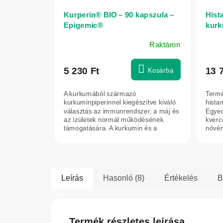
Kurperin® BIO – 90 kapszula –
Hist
Epigemic®
kurk
140 
Raktáron
A
term
átlag
5 230 Ft
13 
Kosárba
érték
5-
A kurkumából származó
Termé
ből
kurkuminpiperinnel kiegészítve kiváló
hista
5,0
választás az immunrendszer, a máj és
Egyed
az ízületek normál működésének
kverc
csilla
támogatására. A kurkumin és a
növén
piperin...
Leírás
Hasonló (8)
Értékelés
B
Termék részletes leírása