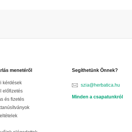
rlás menetéről
Segíthetünk Önnek?
i kérdések
szia@herbatica.hu
l előfizetés
Minden a csapatunkról
ás és fizetés
tanúsítványok
feltételek