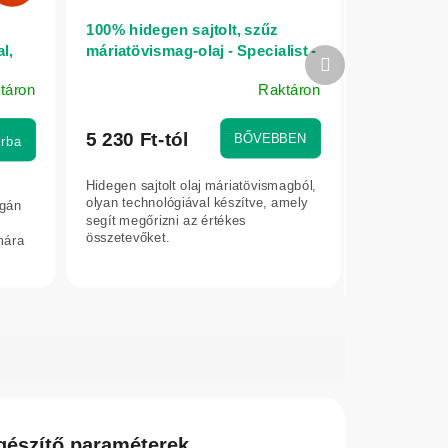
100% hidegen sajtolt, szűz
l,
máriatövismag-olaj - Specialist -
Következő
 –
100 ml
termék
táron
Raktáron
5 230 Ft-tól
BŐVEBBEN
rba
Hidegen sajtolt olaj máriatövismagból,
olyan technológiával készítve, amely
egán
segít megőrizni az értékes
összetevőket.
mára
gészítő paraméterek