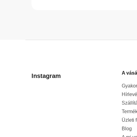
L
á
b
l
A vásá
é
Instagram
c
Gyakor
Hírlevé
Szállít
Termék
Üzleti 
Blog