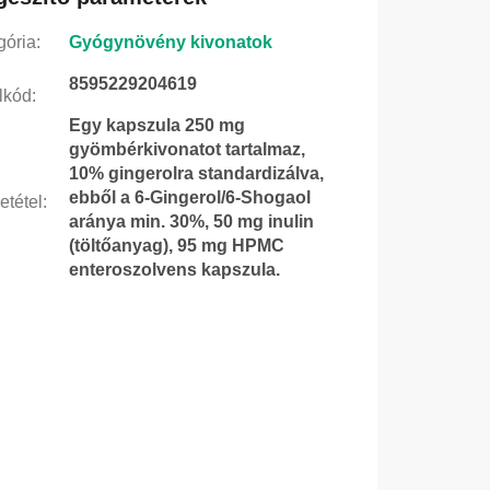
gória
:
Gyógynövény kivonatok
8595229204619
lkód
:
Egy kapszula 250 mg
gyömbérkivonatot tartalmaz,
10% gingerolra standardizálva,
ebből a 6-Gingerol/6-Shogaol
etétel
:
aránya min. 30%, 50 mg inulin
(töltőanyag), 95 mg HPMC
enteroszolvens kapszula.