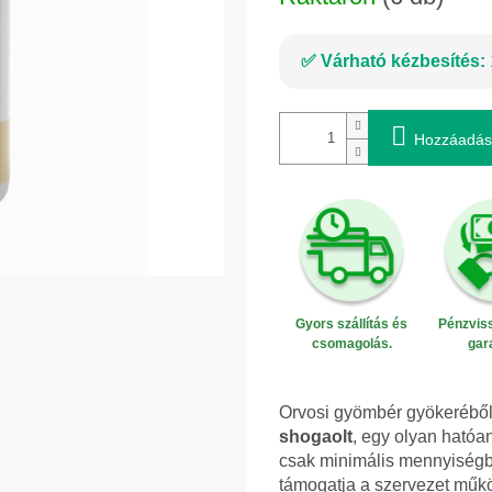
Várható kézbesítés:
Hozzáadás
Gyors szállítás és
Pénzviss
csomagolás.
gar
Orvosi gyömbér gyökeréből
shogaolt
, egy olyan ható
csak minimális mennyiségbe
támogatja a szervezet műkö