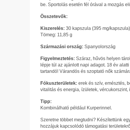
be. Sportolás esetén fél órával a mozgás elő
Összetevők:
Kiszerelés:
30 kapszula (395 mg/kapszula)
Tömeg: 11,85 g
Származási ország:
Spanyolország
Figyelmeztetés:
Száraz, hűvös helyen tárol
lépje túl az ajánlott napi adagot. 18 év al
tartandó! Várandós és szoptató nők számár
Fókuszterületek:
erek és szív, emésztés, 
vitalitás és energia, ízületek, vércukorszint,
Tipp:
Kombinálható például Kurperinnel.
Szeretne többet megtudni? Készítettünk egy 
hozzájuk kapcsolódó támogatási területekrő