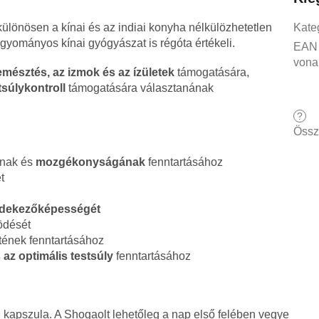
különösen a kínai és az indiai konyha nélkülözhetetlen
Kate
agyományos kínai gyógyászat is régóta értékeli.
EAN
vona
emésztés, az izmok és az ízületek
támogatására,
tsúlykontroll
támogatására választanának
?
Össz
ának és
mozgékonyságának
fenntartásához
t
dekezőképességét
dését
tének fenntartásához
 az optimális testsúly
fenntartásához
 kapszula. A Shogaolt lehetőleg a nap első felében vegye