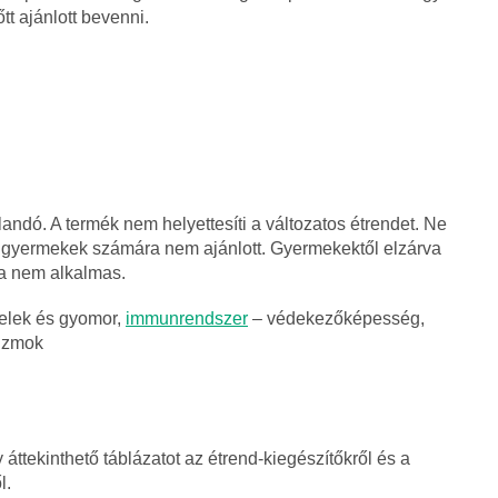
tt ajánlott bevenni.
andó. A termék nem helyettesíti a változatos étrendet. Ne
atti gyermekek számára nem ajánlott. Gyermekektől elzárva
a nem alkalmas.
belek és gyomor,
immunrendszer
– védekezőképesség,
 izmok
áttekinthető táblázatot az étrend-kiegészítőkről és a
l.