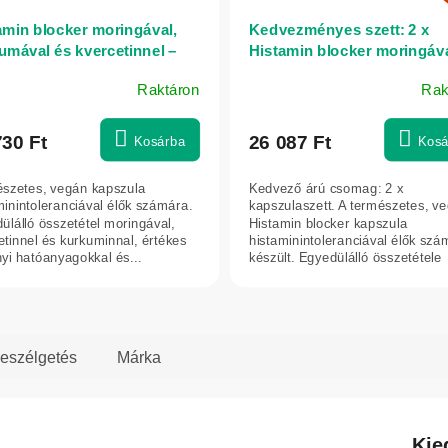
amin blocker moringával,
Kedvezményes szett: 2 x
umával és kvercetinnel –
Histamin blocker moringáva
kapszula – Herbatica
kurkumával és kvercetinnel
Raktáron
Rak
140 kapszula – Herbatica
A
ék
termék
os
átlagos
730 Ft
26 087 Ft
Kosárba
Kosá
elése
értékelése
5-
szetes, vegán kapszula
Kedvező árú csomag: 2 x
ből
minintoleranciával élők számára.
kapszulaszett. A természetes, v
5,0
ülálló összetétel moringával,
Histamin blocker kapszula
etinnel és kurkuminnal, értékes
histaminintoleranciával élők szá
g.
csillag.
yi hatóanyagokkal és...
készült. Egyedülálló összetétele
moringát, kvercetint...
eszélgetés
Márka
Kie