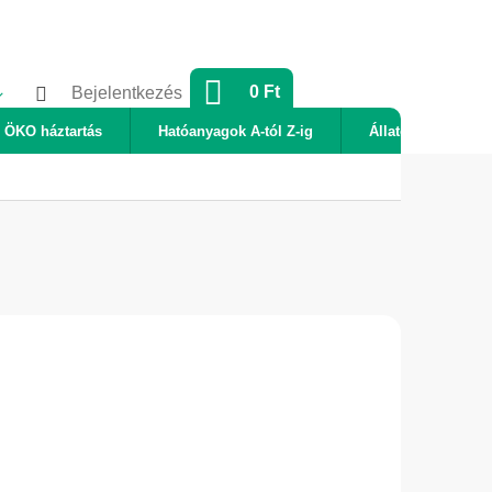
KOSÁR
0 Ft
Bejelentkezés
ÖKO háztartás
Hatóanyagok A-tól Z-ig
Állatok
Új