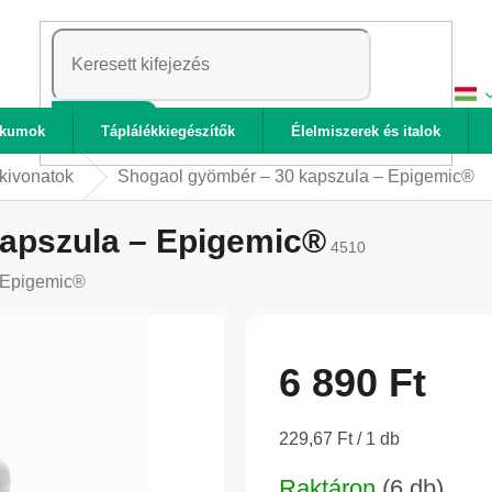
KERESÉS
ikumok
Táplálékkiegészítők
Élelmiszerek és italok
kivonatok
Shogaol gyömbér – 30 kapszula – Epigemic®
apszula – Epigemic®
4510
Epigemic®
6 890 Ft
Egységár:
229,67 Ft / 1 db
Raktáron
(6 db)