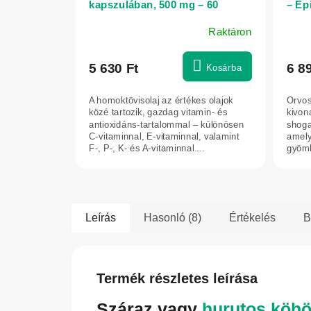
kapszulában, 500 mg – 60
– Ep
kapszula
Raktáron
5 630 Ft
6 8
Kosárba
A homoktövisolaj az értékes olajok
Orvos
közé tartozik, gazdag vitamin- és
kivon
antioxidáns-tartalommal – különösen
shoga
C-vitaminnal, E-vitaminnal, valamint
amel
F-, P-, K- és A-vitaminnal....
gyömb
menny
Leírás
Hasonló (8)
Értékelés
B
Termék részletes leírása
Száraz vagy
hurutos köh