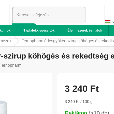
KERESÉS
ikumok
Táplálékkiegészítők
Élelmiszerek és italok
 mézek
Ternopharm édesgyökér-szirup köhögés és rekedts
szirup köhögés és rekedtség e
Ternopharm
3 240 Ft
Egységár:
3 240 Ft / 100 g
Raktáron
(>10 db)