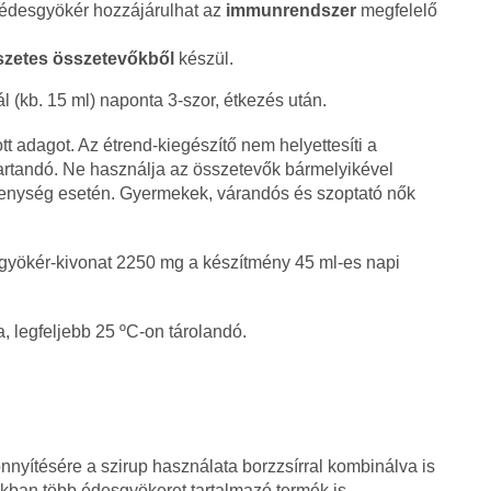
édesgyökér hozzájárulhat az
immunrendszer
megfelelő
szetes összetevőkből
készül.
 (kb. 15 ml) naponta 3-szor, étkezés után.
ott adagot. Az étrend-kiegészítő nem helyettesíti a
tartandó. Ne használja az összetevők bármelyikével
kenység esetén. Gyermekek, várandós és szoptató nők
sgyökér-kivonat 2250 mg a készítmény 45 ml-es napi
, legfeljebb 25 ºC-on tárolandó.
yítésére a szirup használata borzzsírral kombinálva is
nkban több édesgyökeret tartalmazó termék is