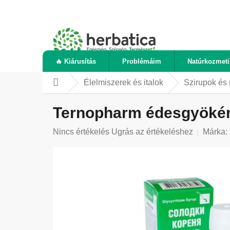
Ugrás
a
fő
tartalomhoz
🔥 Kiárusítás
Problémáim
Natúrkozmet
Élelmiszerek és italok
Szirupok és
Kezdőlap
Ternopharm édesgyökér-
A
Nincs értékelés
Ugrás az értékeléshez
Márka:
termék
átlagos
értékelése
5-
ből
0,0
csillag.