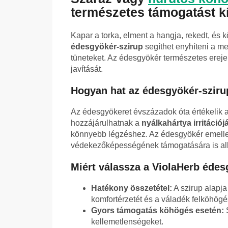
természetes támogatást kí
Kapar a torka, elment a hangja, rekedt, és
édesgyökér-szirup
segíthet enyhíteni a m
tüneteket. Az édesgyökér természetes ereje 
javítását.
Hogyan hat az édesgyökér-sziru
Az édesgyökeret évszázadok óta értékelik 
hozzájárulhatnak a
nyálkahártya irritáci
könnyebb légzéshez. Az édesgyökér emelle
védekezőképességének támogatására is al
Miért válassza a ViolaHerb édes
Hatékony összetétel:
A szirup alapj
komfortérzetét és a váladék felköhögé
Gyors támogatás köhögés esetén:
S
kellemetlenségeket.