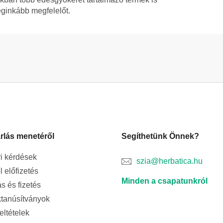
eginkább megfelelőt.
rlás menetéről
Segíthetünk Önnek?
i kérdések
szia@herbatica.hu
l előfizetés
Minden a csapatunkról
ás és fizetés
tanúsítványok
feltételek