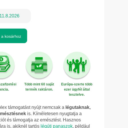
11.8.2026
 a kosárhoz
zafizetési
Több mint 60 saját
Európa-szerte több
ancia.
termék raktáron.
ezer ügyfél által
tesztelve.
lex támogatást nyújt nemcsak a
légutaknak,
emésztésnek
is. Kíméletesen nyugtatja a
tációt és támogatja az emésztést. Hasznos
ra is, akiknél tartós
légúti panaszok
, például