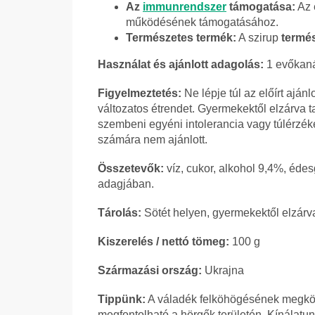
Az
immunrendszer
támogatása:
Az 
működésének támogatásához.
Természetes termék:
A szirup
termé
Használat és ajánlott adagolás:
1 evőkanál
Figyelmeztetés:
Ne lépje túl az előírt ajánl
változatos étrendet. Gyermekektől elzárva 
szembeni egyéni intolerancia vagy túlérzé
számára nem ajánlott.
Összetevők:
víz, cukor, alkohol 9,4%, éde
adagjában.
Tárolás:
Sötét helyen, gyermekektől elzárva
Kiszerelés / nettó tömeg:
100 g
Származási ország:
Ukrajna
Tippünk:
A váladék felköhögésének megkönn
megfontolható a hörgők területén. Kínálatu