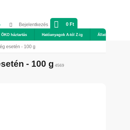
KOSÁR
0 Ft
Bejelentkezés
ÖKO háztartás
Hatóanyagok A-tól Z-ig
Állatok
Új
ég esetén - 100 g
setén - 100 g
4569