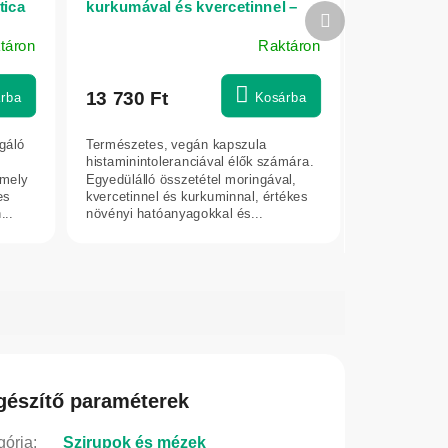
tica
kurkumával és kvercetinnel –
Következő
140 kapszula – Herbatica
termék
táron
Raktáron
A
termék
átlagos
13 730 Ft
rba
Kosárba
értékelése
5-
gáló
Természetes, vegán kapszula
ből
histaminintoleranciával élők számára.
5,0
amely
Egyedülálló összetétel moringával,
es
kvercetinnel és kurkuminnal, értékes
csillag.
..
növényi hatóanyagokkal és...
gészítő paraméterek
gória
:
Szirupok és mézek