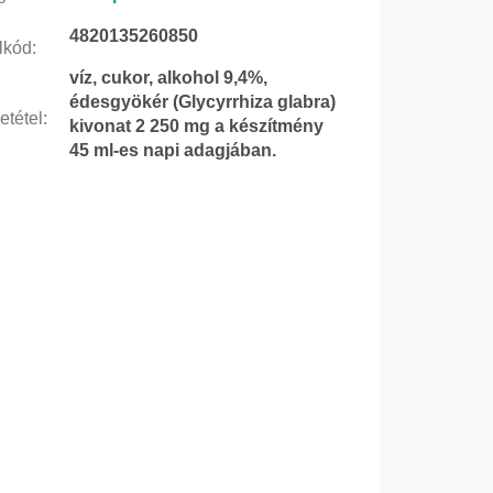
4820135260850
lkód
:
víz, cukor, alkohol 9,4%,
édesgyökér (Glycyrrhiza glabra)
etétel
:
kivonat 2 250 mg a készítmény
45 ml-es napi adagjában.