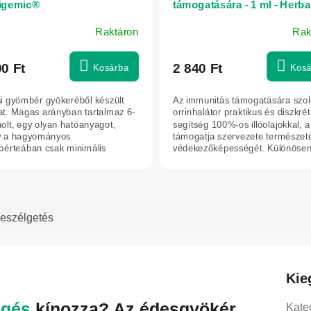
igemic®
támogatására - 1 ml - Herba
Raktáron
Rak
90 Ft
2 840 Ft
Kosárba
Kosá
i gyömbér gyökeréből készült
Az immunitás támogatására szol
at. Magas arányban tartalmaz 6-
orrinhalátor praktikus és diszkrét
olt, egy olyan hatóanyagot,
segítség 100%-os illóolajokkal, 
y a hagyományos
támogatja szervezete természet
érteában csak minimális
védekezőképességét. Különösen.
iségben található...
eszélgetés
Kie
ögés
kínozza? Az édesgyökér
Kate