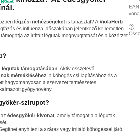
nál.
EAN
vona
 közben
légzési nehézségeket
is tapasztal? A
ViolaHerb
?
egfázás és influenza időszakában jelentkező kellemetlen
Össz
támogatja az irritált légutak megnyugtatását és a közérzet
p?
a
légutak támogatásában
. Aktív összetevői
ójának mérsékléséhez
, a köhögés csillapításához és a
tt hagyományosan a szervezet természetes
kalmazott gyógynövény.
gyökér-szirupot?
a az
édesgyökér-kivonat
, amely támogatja a légutak
sét.
egíthet enyhíteni a száraz vagy irritáló köhögéssel járó