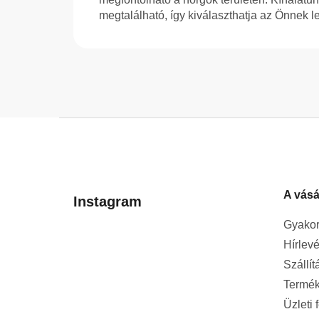
megtalálható, így kiválaszthatja az Önnek l
L
á
b
l
A vásá
é
Instagram
c
Gyakor
Hírlevé
Szállít
Termék
Üzleti 