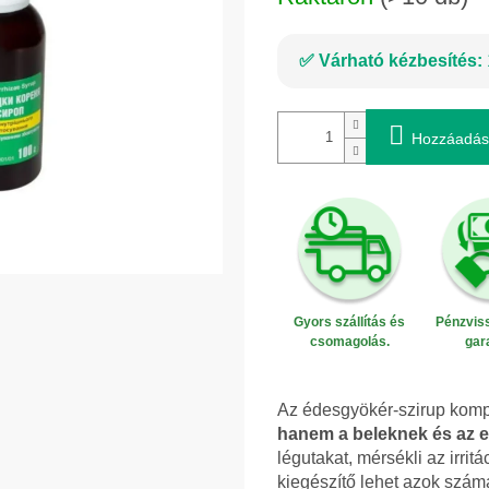
Várható kézbesítés:
Hozzáadás
Gyors szállítás és
Pénzviss
csomagolás.
gar
Az édesgyökér-szirup komp
hanem a beleknek és az 
légutakat, mérsékli az irri
kiegészítő lehet azok számá