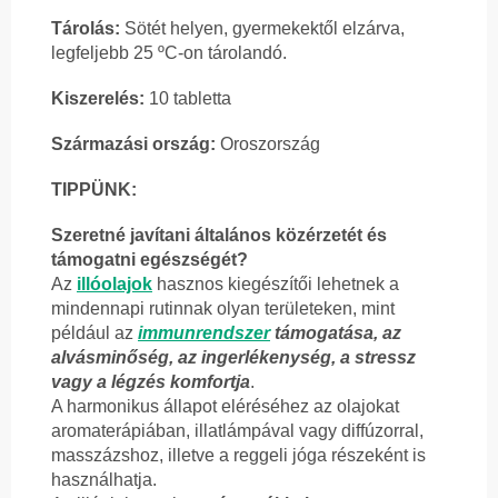
Tárolás:
Sötét helyen, gyermekektől elzárva,
legfeljebb 25 ºC-on tárolandó.
Kiszerelés:
10 tabletta
Származási ország:
Oroszország
TIPPÜNK:
Szeretné javítani általános közérzetét és
támogatni egészségét?
Az
illóolajok
hasznos kiegészítői lehetnek a
mindennapi rutinnak olyan területeken, mint
például az
immunrendszer
támogatása, az
alvásminőség, az ingerlékenység, a stressz
vagy a légzés komfortja
.
A harmonikus állapot eléréséhez az olajokat
aromaterápiában, illatlámpával vagy diffúzorral,
masszázshoz, illetve a reggeli jóga részeként is
használhatja.