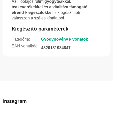
Az illóolajos rutint
gyógyteákkal,
teakeverékekkel és a vitalitást támogató
étrend-kiegészítőkkel
is kiegészítheti –
válasszon a széles kínálatból.
Kiegészítő paraméterek
Kategória
:
Gyógynövény kivonatok
EAN vonalkód
:
4820181984847
L
á
b
Instagram
l
é