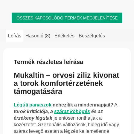
Ecuador és Peru...
ÖSSZES KAPCSOLÓDÓ TERMÉK MEGJELENÍTÉSE
Leírás
Hasonló (8)
Értékelés
Beszélgetés
Termék részletes leírása
Mukaltin – orvosi ziliz kivonat
a torok komfortérzetének
támogatására
Légúti panaszok
nehezítik a mindennapjait?
A
torok irritációja, a
száraz köhögés
és az
érzékeny légutak
jelentősen ronthatják a
közérzetet. Szezonális változások, hideg idő vagy
száraz levegő esetén a légzés kellemetlenné