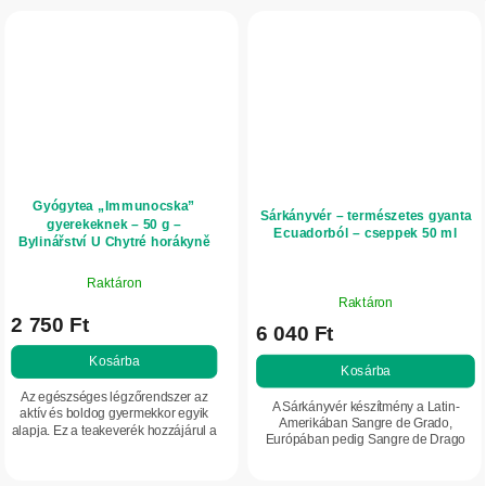
Gyógytea „Immunocska”
Sárkányvér – természetes gyanta
gyerekeknek – 50 g –
Ecuadorból – cseppek 50 ml
Bylinářství U Chytré horákyně
Raktáron
A
Raktáron
termék
2 750 Ft
6 040 Ft
átlagos
értékelése
Kosárba
Kosárba
5-
Az egészséges légzőrendszer az
ből
A Sárkányvér készítmény a Latin-
aktív és boldog gyermekkor egyik
5,0
Amerikában Sangre de Grado,
alapja. Ez a teakeverék hozzájárul a
Európában pedig Sangre de Drago
csillag.
légutak természetes egyensúlyának
néven ismert anyagot tartalmazza: a
megőrzéséhez, és támogatja a
sárkányfa természetes gyantáját.
szervezet...