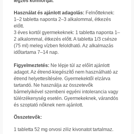
légzés komfortját
.
Használat és ajánlott adagolás:
Felnőtteknek:
1–2 tabletta naponta 2–3 alkalommal, étkezés
előtt.
3 éves kortól gyermekeknek: 1 tabletta naponta 1–
2 alkalommal, étkezés előtt. A tabletta 1/3 csésze
(75 ml) meleg vízben feloldható. Az alkalmazás
időtartama 7–14 nap.
Figyelmeztetés:
Ne lépje túl az előírt ajánlott
adagot. Az étrend-kiegészítő nem használható az
étrend helyettesítésére. Gyermekektől elzárva
tartandó. Ne használja az összetevők
bármelyikével szembeni egyéni intolerancia vagy
túlérzékenység esetén. Gyermekeknek, várandós
és szoptató nőknek nem ajánlott.
Összetevők:
1 tabletta 52 mg orvosi ziliz kivonatot tartalmaz.