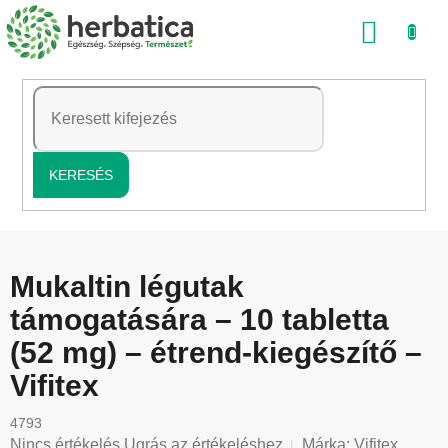
Ugrás
KOSÁ
a
fő
tartalomhoz
KERESÉS
Mukaltin légutak
támogatására – 10 tabletta
(52 mg) – étrend-kiegészítő –
Vifitex
4793
A
Nincs értékelés
Ugrás az értékeléshez
Márka:
Vifitex