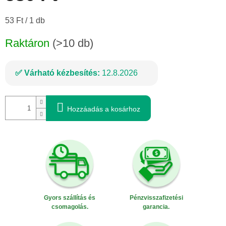
Egységár:
53 Ft / 1 db
Raktáron
(>10 db)
Várható kézbesítés:
12.8.2026
Hozzáadás a kosárhoz
Gyors szállítás és
Pénzvisszafizetési
csomagolás.
garancia.