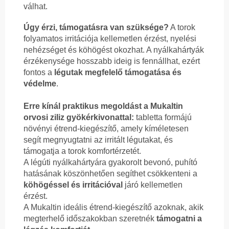
válhat.
Úgy érzi, támogatásra van szüksége?
A torok
folyamatos irritációja kellemetlen érzést, nyelési
nehézséget és köhögést okozhat. A nyálkahártyák
érzékenysége hosszabb ideig is fennállhat, ezért
fontos a
légutak megfelelő támogatása és
védelme
.
Erre kínál praktikus megoldást a Mukaltin
orvosi ziliz gyökérkivonattal:
tabletta formájú
növényi étrend-kiegészítő, amely kíméletesen
segít megnyugtatni az irritált légutakat, és
támogatja a torok komfortérzetét.
A légúti nyálkahártyára gyakorolt bevonó, puhító
hatásának köszönhetően segíthet csökkenteni a
köhögéssel és irritációval
járó kellemetlen
érzést.
A Mukaltin ideális étrend-kiegészítő azoknak, akik
megterhelő időszakokban szeretnék
támogatni a