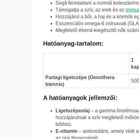
Segít fenntartani a normál koleszterins
Támogatja a szív, az erek és az
immun
Hozzájárul a bőr, a haj és a körmök 
Esszenciális omega-6 zsírsavak (GLA,
Megfelelő étrend-kiegészítő nők szám
Hatóanyag-tartalom:
1
kap
Parlagi ligetszépe (Oenothera
50
biennis)
A hatóanyagok jellemzői:
Ligetszépeolaj
– a gamma-linolénsav 
hozzájárulnak a szív megfelelő műkö
bőrhöz.
E-vitamin
– antioxidáns, amely védi a
az olaj frissességét.