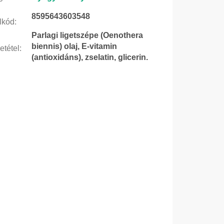
8595643603548
lkód
:
Parlagi ligetszépe (Oenothera
biennis) olaj, E-vitamin
etétel
:
(antioxidáns), zselatin, glicerin.