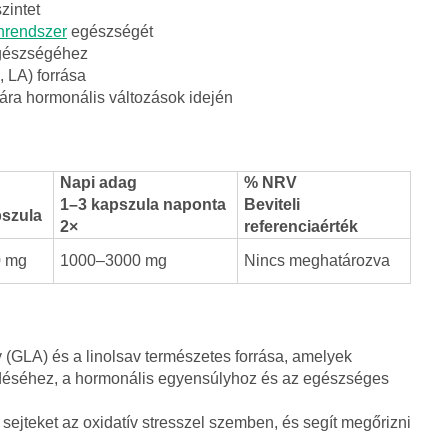
zintet
rendszer
egészségét
egészségéhez
 LA) forrása
ára hormonális változások idején
Napi adag
% NRV
1–3 kapszula naponta
Beviteli
szula
2×
referenciaérték
0 mg
1000–3000 mg
Nincs meghatározva
(GLA) és a linolsav természetes forrása, amelyek
déséhez, a hormonális egyensúlyhoz és az egészséges
 sejteket az oxidatív stresszel szemben, és segít megőrizni