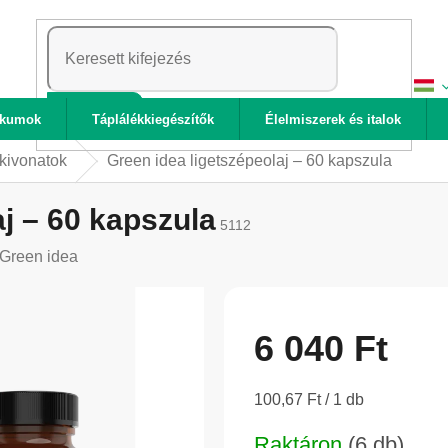
KERESÉS
ikumok
Táplálékkiegészítők
Élelmiszerek és italok
kivonatok
Green idea ligetszépeolaj – 60 kapszula
aj – 60 kapszula
5112
Green idea
6 040 Ft
Egységár:
100,67 Ft / 1 db
Raktáron
(6 db)