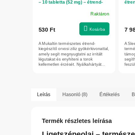
– 10 tabletta (52 mg) – étrend-
étren
kiegészítő – Vifitex
Anna
Raktáron
530 Ft
7 9
Kosárba
A Mukaltin természetes étrend-
A Sle
kiegészítő orvosi ziliz gyökérkivonattal,
termé
amely segít megnyugtatni az irritált
támog
légutakat és enyhíteni a torok
segít
kellemetlen érzését. Nyálkahártyát...
feszü
csökk
Leírás
Hasonló (8)
Értékelés
B
Termék részletes leírása
Ligetszépeolaj – termész