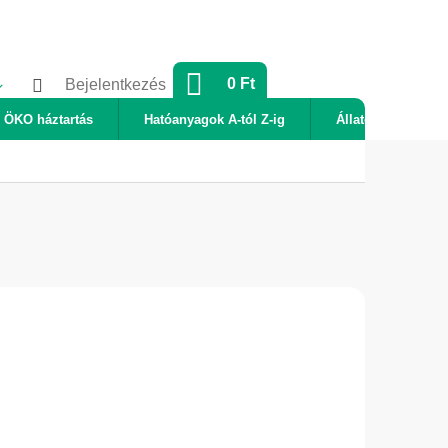
KOSÁR
0 Ft
Bejelentkezés
ÖKO háztartás
Hatóanyagok A-tól Z-ig
Állatok
Új