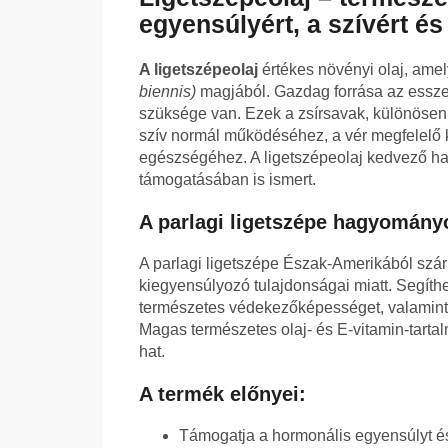
egyensúlyért, a szívért é
A ligetszépeolaj
értékes növényi olaj, amel
biennis)
magjából. Gazdag forrása az essze
szüksége van. Ezek a zsírsavak, különösen
szív normál működéséhez, a vér megfelelő k
egészségéhez. A ligetszépeolaj kedvező ha
támogatásában is ismert.
A parlagi ligetszépe hagyomány
A parlagi ligetszépe Észak-Amerikából szár
kiegyensúlyozó tulajdonságai miatt. Segíthe
természetes védekezőképességet, valamint 
Magas természetes olaj- és E-vitamin-tart
hat.
A termék előnyei:
Támogatja a hormonális egyensúlyt és