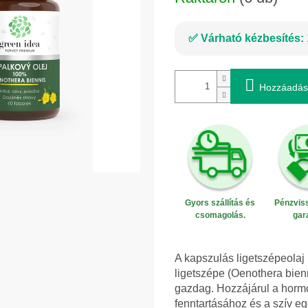
Várható kézbesítés:
Hozzáadás
Gyors szállítás és
Pénzviss
csomagolás.
gar
A kapszulás ligetszépeolaj h
ligetszépe (Oenothera bien
gazdag. Hozzájárul a horm
fenntartásához és a szív eg