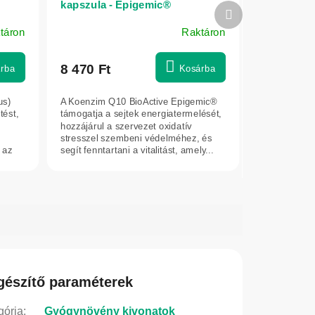
kapszula - Epigemic®
Következő
termék
táron
Raktáron
8 470 Ft
rba
Kosárba
us)
A Koenzim Q10 BioActive Epigemic®
ést,
támogatja a sejtek energiatermelését,
hozzájárul a szervezet oxidatív
stresszel szembeni védelméhez, és
 az
segít fenntartani a vitalitást, amely...
gészítő paraméterek
gória
:
Gyógynövény kivonatok