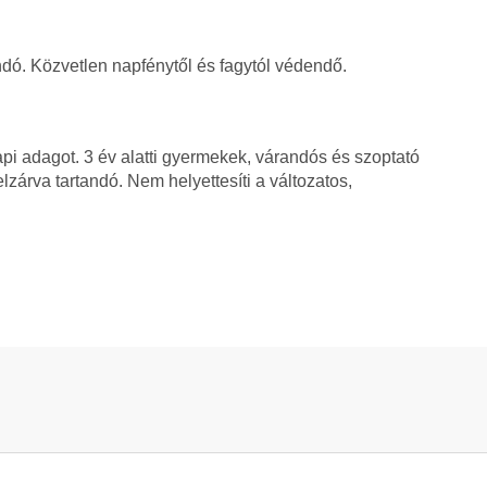
dó. Közvetlen napfénytől és fagytól védendő.
napi adagot. 3 év alatti gyermekek, várandós és szoptató
árva tartandó. Nem helyettesíti a változatos,