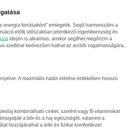
gatása
s energia forrásaként” emlegetik. Segít harmonizálni a
ruáció előtti időszakban jelentkező ingerlékenység és
uza
idején is alkalmas, amikor segíthet megőrizni a
távú szedése kedvezően hathat az arcbőr rugalmasságára,
enyelve. A maximális hatás elérése érdekében hosszú
eolaj kombinálható cinket, szelént vagy B-vitaminokat
ámogatják a bőr és a haj egészségét, valamint a
t hozzájárulhat a lelki és fizikai komfortérzet