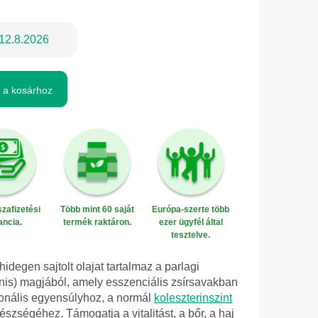
12.8.2026
 a kosárhoz
zafizetési
Több mint 60 saját
Európa-szerte több
ancia.
termék raktáron.
ezer ügyfél által
tesztelve.
idegen sajtolt olajat tartalmaz a parlagi
nis) magjából, amely esszenciális zsírsavakban
onális egyensúlyhoz, a normál
koleszterinszint
észségéhez. Támogatja a vitalitást, a bőr, a haj