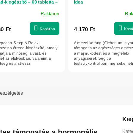
d-kiegészítő – 60 tabletta –
idea
bis
Raktáron
Rak
A
termék
átlagos
80 Ft
4 170 Ft
Kosárba
Kosá
értékelése
5-
epcann Sleep & Relax
A mezei katáng (Cichorium intyb
ből
szetes étrend-kiegészítő, amely
támogatja az egészséges emészt
5,0
atja a minőségi alvást, és
a májműködést és a megfelelő
het az elalvásban, valamint a
anyagcserét. Segít a
csillag.
ltség és a stressz
testsúlykontrollban, mérsékelheti
entésében....
étvágyat, és...
eszélgetés
Kie
etes támogatás a hormonális
Kate