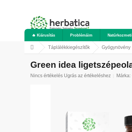
Ugrás
a
fő
tartalomhoz
🔥 Kiárusítás
Problémáim
Natúrkozmet
Táplálékkiegészítők
Gyógynövény 
Kezdőlap
Green idea ligetszépeol
A
Nincs értékelés
Ugrás az értékeléshez
Márka:
termék
átlagos
értékelése
5-
ből
0,0
csillag.