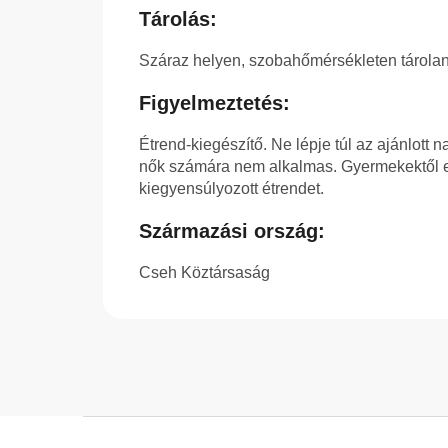
Tárolás:
Száraz helyen, szobahőmérsékleten tárolan
Figyelmeztetés:
Étrend-kiegészítő. Ne lépje túl az ajánlott 
nők számára nem alkalmas. Gyermekektől elz
kiegyensúlyozott étrendet.
Származási ország:
Cseh Köztársaság
L