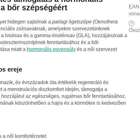
s a bőr szépségéért
EAN
vona
yet hidegen sajtolnak a
parlagi ligetszépe (Oenothera
?
nciális zsírsavaknak, amelyekre szervezetünknek
Össz
 a linolsav és a gamma-linolénsav (GLA), hozzájárulnak a
oleszterinszintjének fenntartásához és a bőr
tása miatt a
hormonális egyensúly
és a női szervezet
os ereje
mazik, és évszázadok óta értékelik regeneráló és
t a menstruációs diszkomfort idején, támogatja a
hozzájárul az egészséges, rugalmas bőr fenntartásához.
almának köszönhetően a hajra és a körmökre is kedvezően
 a női komfortérzetet