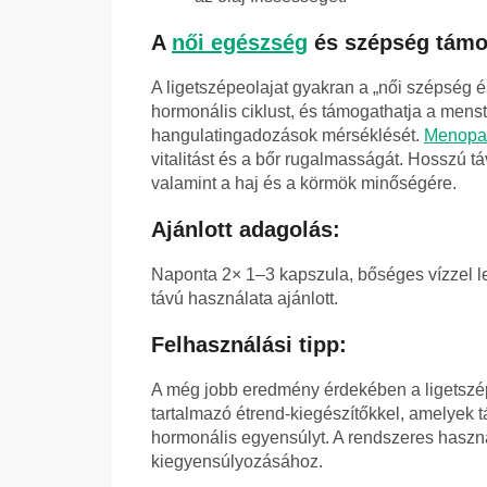
A
női egészség
és szépség támo
A ligetszépeolajat gyakran a „női szépség é
hormonális ciklust, és támogathatja a menst
hangulatingadozások mérséklését.
Menopa
vitalitást és a bőr rugalmasságát. Hosszú 
valamint a haj és a körmök minőségére.
Ajánlott adagolás:
Naponta 2× 1–3 kapszula, bőséges vízzel l
távú használata ajánlott.
Felhasználási tipp:
A még jobb eredmény érdekében a ligetszép
tartalmazó étrend-kiegészítőkkel, amelyek t
hormonális egyensúlyt. A rendszeres használa
kiegyensúlyozásához.