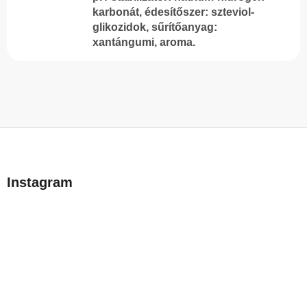
karbonát, édesítőszer: szteviol-
glikozidok, sűrítőanyag:
xantángumi, aroma.
L
á
b
Instagram
l
é
c