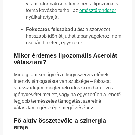
vitamin-formákkal ellentétben a lipozomális
forma kevésbé terheli az
emésztőrendszer
nyálkahártyáját.
Fokozatos felszabadulás:
a szervezet
hosszabb időn át juthat tápanyagokhoz, nem
csupán hirtelen, egyszerre.
Mikor érdemes lipozomális Acerolát
választani?
Mindig, amikor úgy érzi, hogy szervezetének
intenzív támogatásra van szüksége – fokozott
stressz idején, megterhelő időszakokban, fizikai
igénybevétel mellett, vagy ha egyszerűen a lehető
legjobb természetes támogatást szeretné
választani egészsége megőrzéséhez.
Fő aktív összetevők: a szinergia
ereje