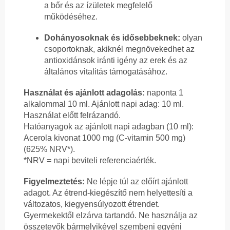
a bőr és az ízületek megfelelő
működéséhez.
Dohányosoknak és idősebbeknek:
olyan
csoportoknak, akiknél megnövekedhet az
antioxidánsok iránti igény az erek és az
általános vitalitás támogatásához.
Használat és ajánlott adagolás:
naponta 1
alkalommal 10 ml. Ajánlott napi adag: 10 ml.
Használat előtt felrázandó.
Hatóanyagok az ajánlott napi adagban (10 ml):
Acerola kivonat 1000 mg (C-vitamin 500 mg)
(625% NRV*).
*NRV = napi beviteli referenciaérték.
Figyelmeztetés:
Ne lépje túl az előírt ajánlott
adagot. Az étrend-kiegészítő nem helyettesíti a
változatos, kiegyensúlyozott étrendet.
Gyermekektől elzárva tartandó. Ne használja az
összetevők bármelyikével szembeni egyéni