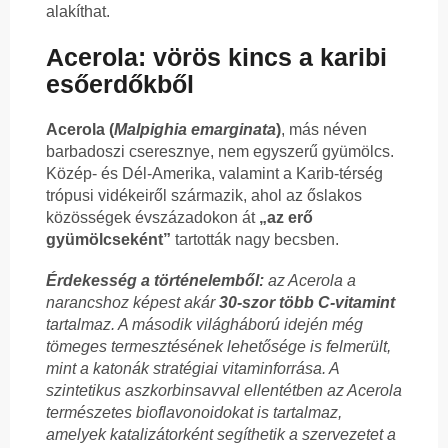
alakíthat.
Acerola: vörös kincs a karibi
esőerdőkből
Acerola (
Malpighia emarginata
)
, más néven
barbadoszi cseresznye, nem egyszerű gyümölcs.
Közép- és Dél-Amerika, valamint a Karib-térség
trópusi vidékeiről származik, ahol az őslakos
közösségek évszázadokon át
„az erő
gyümölcseként”
tartották nagy becsben.
Érdekesség a történelemből:
az Acerola a
narancshoz képest akár
30-szor több C-vitamint
tartalmaz. A második világháború idején még
tömeges termesztésének lehetősége is felmerült,
mint a katonák stratégiai vitaminforrása. A
szintetikus aszkorbinsavval ellentétben az Acerola
természetes bioflavonoidokat is tartalmaz,
amelyek katalizátorként segíthetik a szervezetet a