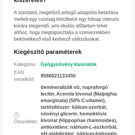
A standard, megelőző jellegű adagolás betartása
mellett egy csomag körülbelül egy hónap intenzív
kúrára elegendő, ami ideális időtartam lehet
ahhoz, hogy megtapasztalja a szervezetében
bekövetkező első kedvező változásokat.
Kiegészítő paraméterek
Kategória
:
Gyógynövény kivonatok
EAN
8586021133450
vonalkód
:
demineralizált víz, napraforgó
lecitin, Acerola kivonat (Malpighia
emarginata) (50% C-vitamin),
tartósítószer: kálium-szorbát,
növényi glicerin, homoktövis
?
kivonat (Hippophae rhamnoides),
Összetétel
:
antioxidáns: nátrium-L-aszkorbát,
pH-stabilizátor: nátrium-hidrogén-