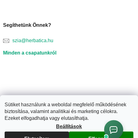
Segíthetünk Önnek?
szia@herbatica.hu
Minden a csapatunkról
Sütiket használunk a weboldal megfelelő működésének
biztosítása, valamint analitikai és marketing célokra.
Shoptet készítette
Ezeket elfogadhatja vagy elutasíthatja.
Beállítások
Copyright 2026
Herbatica.hu
. Minden jog fenntartva.
Süti