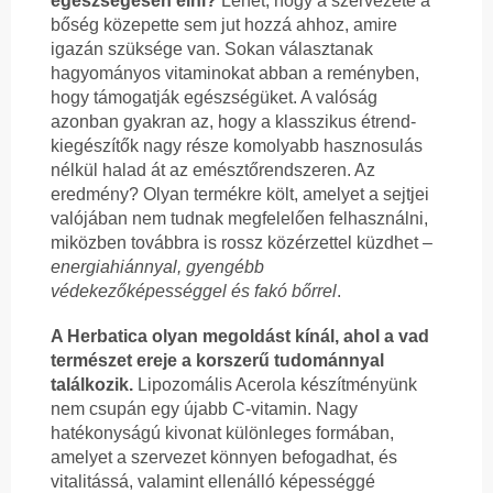
egészségesen élni?
Lehet, hogy a szervezete a
bőség közepette sem jut hozzá ahhoz, amire
igazán szüksége van. Sokan választanak
hagyományos vitaminokat abban a reményben,
hogy támogatják egészségüket. A valóság
azonban gyakran az, hogy a klasszikus étrend-
kiegészítők nagy része komolyabb hasznosulás
nélkül halad át az emésztőrendszeren. Az
eredmény? Olyan termékre költ, amelyet a sejtjei
valójában nem tudnak megfelelően felhasználni,
miközben továbbra is rossz közérzettel küzdhet –
energiahiánnyal, gyengébb
védekezőképességgel és fakó bőrrel
.
A Herbatica olyan megoldást kínál, ahol a vad
természet ereje a korszerű tudománnyal
találkozik.
Lipozomális Acerola készítményünk
nem csupán egy újabb C-vitamin. Nagy
hatékonyságú kivonat különleges formában,
amelyet a szervezet könnyen befogadhat, és
vitalitássá, valamint ellenálló képességgé