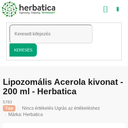
Ugrás
KOSÁ
a
fő
tartalomhoz
KERESÉS
Lipozomális Acerola kivonat -
200 ml - Herbatica
5783
A
Nincs értékelés
Ugrás az értékeléshez
Tipp
termék
Márka:
Herbatica
átlagos
értékelése