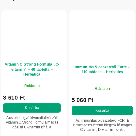
Vitamin C Strong Formula „C-
Immunitás 5 összetevő Forte –
vitamin” – 40 tabletta –
110 tabletta – Herbatica
Herbatica
Raktáron
Raktáron
3 610 Ft
5 060 Ft
Kosárba
Kosárba
A csipkebogyó-kivonattal készült
Az Immunitás 5 összetevő FORTE
Vitamin C Strong Formula magas
természetes étrend-kiegészítő magas
dózisú C-vitamint kínál a
C-vitamin-, D-vitamin-, cink-,
mindennapi vitalitás, az
csipkebogyó-kivonat- és citrus-