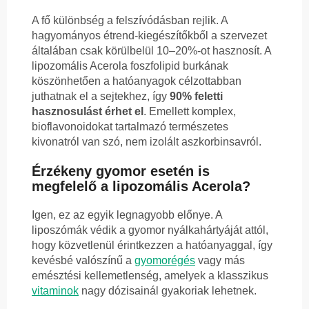
A fő különbség a felszívódásban rejlik. A
hagyományos étrend-kiegészítőkből a szervezet
általában csak körülbelül 10–20%-ot hasznosít. A
lipozomális Acerola foszfolipid burkának
köszönhetően a hatóanyagok célzottabban
juthatnak el a sejtekhez, így
90% feletti
hasznosulást érhet el
. Emellett komplex,
bioflavonoidokat tartalmazó természetes
kivonatról van szó, nem izolált aszkorbinsavról.
Érzékeny gyomor esetén is
megfelelő a lipozomális Acerola?
Igen, ez az egyik legnagyobb előnye. A
liposzómák védik a gyomor nyálkahártyáját attól,
hogy közvetlenül érintkezzen a hatóanyaggal, így
kevésbé valószínű a
gyomorégés
vagy más
emésztési kellemetlenség, amelyek a klasszikus
vitaminok
nagy dózisainál gyakoriak lehetnek.