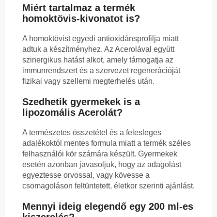
Miért tartalmaz a termék
homoktövis-kivonatot is?
A homoktövist egyedi antioxidánsprofilja miatt
adtuk a készítményhez. Az Acerolával együtt
szinergikus hatást alkot, amely támogatja az
immunrendszert és a szervezet regenerációját
fizikai vagy szellemi megterhelés után.
Szedhetik gyermekek is a
lipozomális Acerolát?
A természetes összetétel és a felesleges
adalékoktól mentes formula miatt a termék széles
felhasználói kör számára készült. Gyermekek
esetén azonban javasoljuk, hogy az adagolást
egyeztesse orvossal, vagy kövesse a
csomagoláson feltüntetett, életkor szerinti ajánlást.
Mennyi ideig elegendő egy 200 ml-es
kiszerelés?