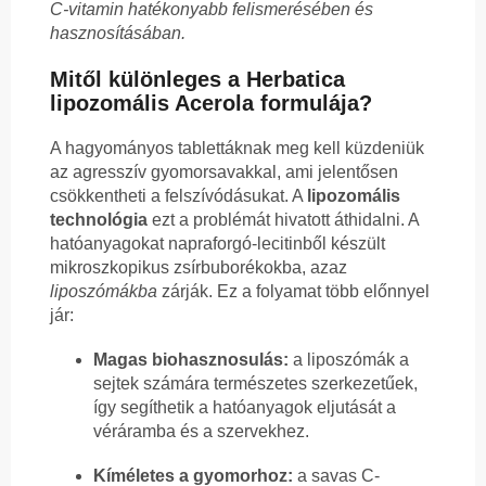
C-vitamin hatékonyabb felismerésében és
hasznosításában.
Mitől különleges a Herbatica
lipozomális Acerola formulája?
A hagyományos tablettáknak meg kell küzdeniük
az agresszív gyomorsavakkal, ami jelentősen
csökkentheti a felszívódásukat. A
lipozomális
technológia
ezt a problémát hivatott áthidalni. A
hatóanyagokat napraforgó-lecitinből készült
mikroszkopikus zsírbuborékokba, azaz
liposzómákba
zárják. Ez a folyamat több előnnyel
jár:
Magas biohasznosulás:
a liposzómák a
sejtek számára természetes szerkezetűek,
így segíthetik a hatóanyagok eljutását a
véráramba és a szervekhez.
Kíméletes a gyomorhoz:
a savas C-