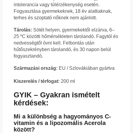
intolerancia vagy túlérzékenység esetén.
Fogyasztása gyermekeknek, 18 év alattiaknak,
terhes és szoptató nőknek nem ajánlott.
Tárolás:
Sötét helyen, gyermekektől elzárva, 6–
25 ºC közötti hőmérsékleten tárolandó. Fagytól és
nedvességtől óvni kell. Felbontás után
hűtőszekrényben tárolandó, és 30 napon belül
fogyasztandó.
Származási ország:
EU / Szlovákiában gyártva
Kiszerelés / térfogat:
200 ml
GYIK – Gyakran ismételt
kérdések:
Mi a különbség a hagyományos C-
vitamin és a lipozomális Acerola
között?