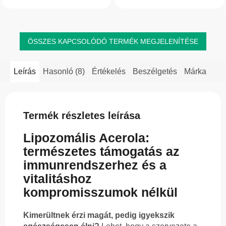
immunrendszer támogatása és a
bioflavonoid-tartalommal. Az
kollagénképződés érdekében....
immunrendszer, a...
ÖSSZES KAPCSOLÓDÓ TERMÉK MEGJELENÍTÉSE
Leírás
Hasonló (8)
Értékelés
Beszélgetés
Márka
Termék részletes leírása
Lipozomális Acerola:
természetes támogatás az
immunrendszerhez és a
vitalitáshoz
kompromisszumok nélkül
Kimerültnek érzi magát, pedig igyekszik