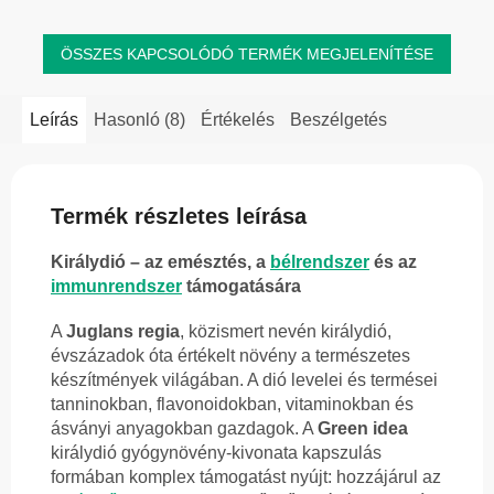
ÖSSZES KAPCSOLÓDÓ TERMÉK MEGJELENÍTÉSE
Leírás
Hasonló (8)
Értékelés
Beszélgetés
Termék részletes leírása
Királydió – az emésztés, a
bélrendszer
és az
immunrendszer
támogatására
A
Juglans regia
, közismert nevén királydió,
évszázadok óta értékelt növény a természetes
készítmények világában. A dió levelei és termései
tanninokban, flavonoidokban, vitaminokban és
ásványi anyagokban gazdagok. A
Green idea
királydió gyógynövény-kivonata kapszulás
formában komplex támogatást nyújt: hozzájárul az