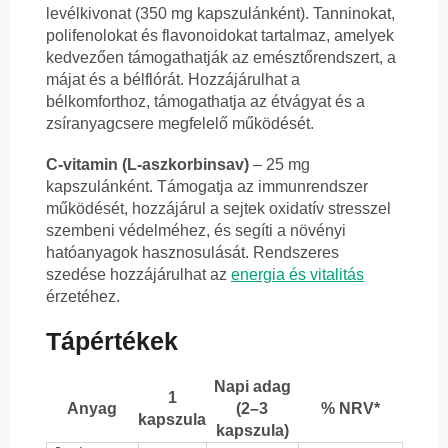
levélkivonat (350 mg kapszulánként). Tanninokat,
polifenolokat és flavonoidokat tartalmaz, amelyek
kedvezően támogathatják az emésztőrendszert, a
májat és a bélflórát. Hozzájárulhat a
bélkomforthoz, támogathatja az étvágyat és a
zsíranyagcsere megfelelő működését.
C-vitamin (L-aszkorbinsav)
– 25 mg
kapszulánként. Támogatja az immunrendszer
működését, hozzájárul a sejtek oxidatív stresszel
szembeni védelméhez, és segíti a növényi
hatóanyagok hasznosulását. Rendszeres
szedése hozzájárulhat az
energia és vitalitás
érzetéhez.
Tápértékek
Napi adag
1
Anyag
(2–3
% NRV*
kapszula
kapszula)