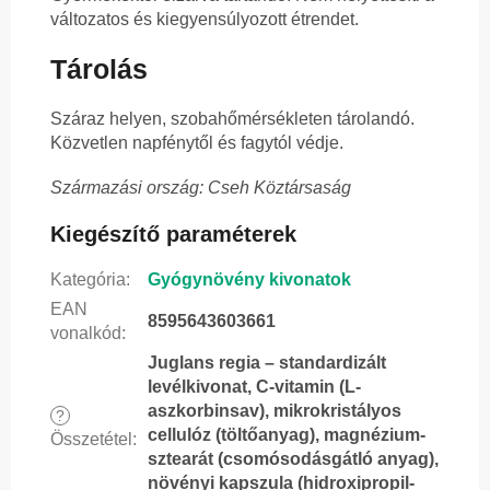
változatos és kiegyensúlyozott étrendet.
Tárolás
Száraz helyen, szobahőmérsékleten tárolandó.
Közvetlen napfénytől és fagytól védje.
Származási ország: Cseh Köztársaság
Kiegészítő paraméterek
Kategória
:
Gyógynövény kivonatok
EAN
8595643603661
vonalkód
:
Juglans regia – standardizált
levélkivonat, C-vitamin (L-
aszkorbinsav), mikrokristályos
?
cellulóz (töltőanyag), magnézium-
Összetétel
:
sztearát (csomósodásgátló anyag),
növényi kapszula (hidroxipropil-