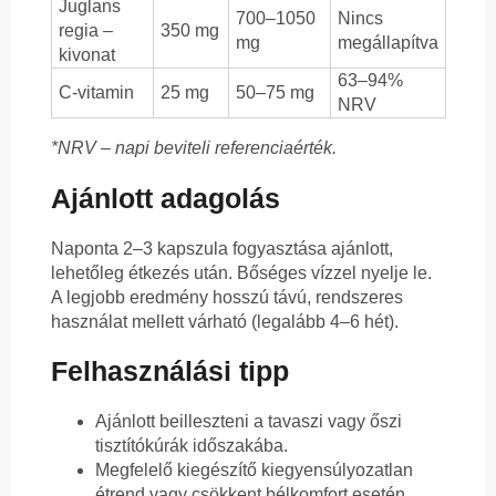
Juglans
700–1050
Nincs
regia –
350 mg
mg
megállapítva
kivonat
63–94%
C-vitamin
25 mg
50–75 mg
NRV
*NRV – napi beviteli referenciaérték.
Ajánlott adagolás
Naponta 2–3 kapszula fogyasztása ajánlott,
lehetőleg étkezés után. Bőséges vízzel nyelje le.
A legjobb eredmény hosszú távú, rendszeres
használat mellett várható (legalább 4–6 hét).
Felhasználási tipp
Ajánlott beilleszteni a tavaszi vagy őszi
tisztítókúrák időszakába.
Megfelelő kiegészítő kiegyensúlyozatlan
étrend vagy csökkent bélkomfort esetén.