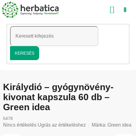
Ugrás
KOSÁ
a
fő
tartalomhoz
KERESÉS
Királydió – gyógynövény-
kivonat kapszula 60 db –
Green idea
5478
A
Nincs értékelés
Ugrás az értékeléshez
Márka:
Green idea
termék