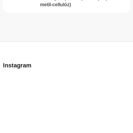
metil-cellulóz)
L
á
b
Instagram
l
é
c