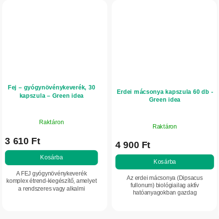
Fej – gyógynövénykeverék, 30
Erdei mácsonya kapszula 60 db -
kapszula – Green idea
Green idea
Raktáron
Raktáron
3 610 Ft
4 900 Ft
Kosárba
Kosárba
A FEJ gyógynövénykeverék
Az erdei mácsonya (Dipsacus
komplex étrend-kiegészítő, amelyet
fullonum) biológiailag aktív
a rendszeres vagy alkalmi
hatóanyagokban gazdag
fejfájással járó kellemetlen közérzet
gyökérkivonatot tartalmaz. A kapszulák
támogatására fejlesztettek ki. Őszi
támogatják a szervezet természetes
margitvirág,...
egyensúlyát, és...