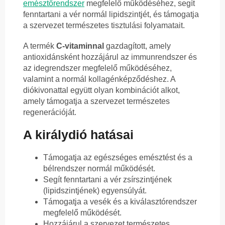
emésztőrendszer
megfelelő működéséhez, segít
fenntartani a vér normál lipidszintjét, és támogatja
a szervezet természetes tisztulási folyamatait.
A termék
C-vitaminnal
gazdagított, amely
antioxidánsként hozzájárul az immunrendszer és
az idegrendszer megfelelő működéséhez,
valamint a normál kollagénképződéshez. A
diókivonattal együtt olyan kombinációt alkot,
amely támogatja a szervezet természetes
regenerációját.
A királydió hatásai
Támogatja az egészséges emésztést és a
bélrendszer normál működését.
Segít fenntartani a vér zsírszintjének
(lipidszintjének) egyensúlyát.
Támogatja a vesék és a kiválasztórendszer
megfelelő működését.
Hozzájárul a szervezet természetes