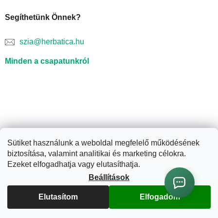
Segíthetünk Önnek?
szia@herbatica.hu
Minden a csapatunkról
Sütiket használunk a weboldal megfelelő működésének
biztosítása, valamint analitikai és marketing célokra.
Shoptet készítette
Ezeket elfogadhatja vagy elutasíthatja.
Beállítások
Copyright 2026
Herbatica.hu
. Minden jog fenntartva.
Süti
beállítások szerkesztése
Elutasítom
Elfogadom