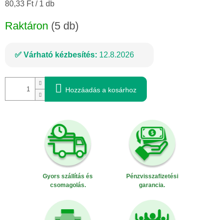
Egységár:
80,33 Ft / 1 db
Raktáron
(5 db)
Várható kézbesítés:
12.8.2026
Hozzáadás a kosárhoz
Gyors szállítás és
Pénzvisszafizetési
csomagolás.
garancia.