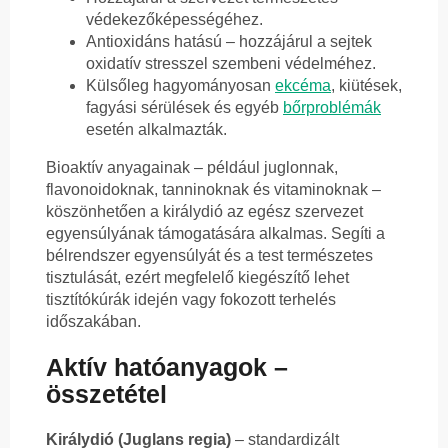
védekezőképességéhez.
Antioxidáns hatású – hozzájárul a sejtek
oxidatív stresszel szembeni védelméhez.
Külsőleg hagyományosan
ekcéma
, kiütések,
fagyási sérülések és egyéb
bőrproblémák
esetén alkalmazták.
Bioaktív anyagainak – például juglonnak,
flavonoidoknak, tanninoknak és vitaminoknak –
köszönhetően a királydió az egész szervezet
egyensúlyának támogatására alkalmas. Segíti a
bélrendszer egyensúlyát és a test természetes
tisztulását, ezért megfelelő kiegészítő lehet
tisztítókúrák idején vagy fokozott terhelés
időszakában.
Aktív hatóanyagok –
összetétel
Királydió (Juglans regia)
– standardizált