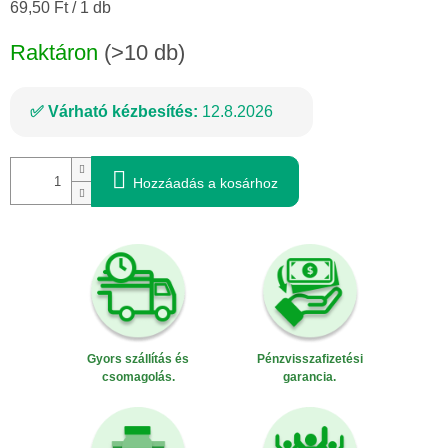
Egységár:
69,50 Ft / 1 db
Raktáron
(>10 db)
Várható kézbesítés:
12.8.2026
Hozzáadás a kosárhoz
Gyors szállítás és
Pénzvisszafizetési
csomagolás.
garancia.