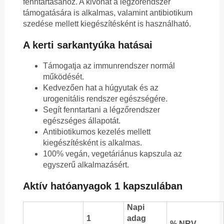
fenntartásához. A kivonat a légzőrendszer
támogatására is alkalmas, valamint antibiotikum
szedése mellett kiegészítésként is használható.
A kerti sarkantyúka hatásai
Támogatja az immunrendszer normál
működését.
Kedvezően hat a húgyutak és az
urogenitális rendszer egészségére.
Segít fenntartani a légzőrendszer
egészséges állapotát.
Antibiotikumos kezelés mellett
kiegészítésként is alkalmas.
100% vegán, vegetáriánus kapszula az
egyszerű alkalmazásért.
Aktív hatóanyagok 1 kapszulában
Napi
1
adag
% NRV