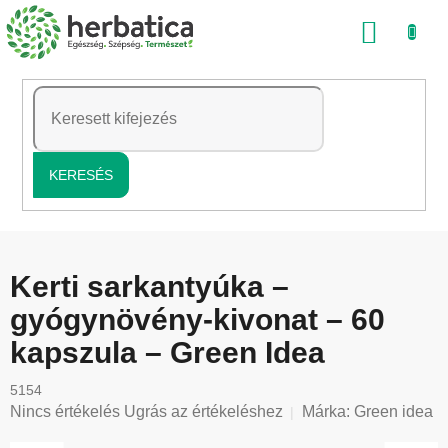
Ugrás
KOSÁ
a
fő
tartalomhoz
KERESÉS
Kerti sarkantyúka –
gyógynövény‑kivonat – 60
kapszula – Green Idea
5154
A
Nincs értékelés
Ugrás az értékeléshez
Márka:
Green idea
termék