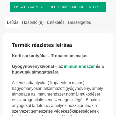
ÖSSZES KAPCSOLÓDÓ TERMÉK MEGJELENÍTÉSE
Leírás
Hasonló (8)
Értékelés
Beszélgetés
Termék részletes leírása
Kerti sarkantyúka – Tropaeolum majus
Gyógynövénykivonat – az
immunrendszer
és a
húgyutak támogatására
A kerti sarkantyúka (Tropaeolum majus)
hagyományosan alkalmazott gyógynövény, amely
támogatja az immunrendszer normál működését
és az urogenitális rendszer egészségét. Bioaktív
anyagokat tartalmaz, amelyek hozzájárulnak a
szervezet természetes védekezőképességének