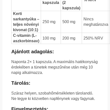
kapszula
(2
kapszula)
Kerti
sarkantyúka –
Nincs
250 mg
500 mg
teljes növényi
meghatározva
kivonat (10:1)
C-vitamin (L-
100 mg
200 mg
250% NRV
aszkorbinsav)
Ajánlott adagolás:
Naponta 2× 1 kapszula. A maximális hatékonyság
érdekében a tünetek megszűnése után még 10
napig alkalmazza.
Tárolás:
Száraz helyen, szobahőmérsékleten tárolandó.
Ne tegye ki közvetlen napfénynek vagy fagynak.
Figyelmeztetés: