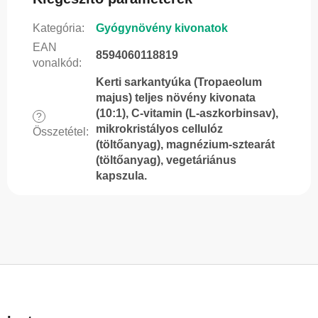
Kategória
:
Gyógynövény kivonatok
EAN
8594060118819
vonalkód
:
Kerti sarkantyúka (Tropaeolum
majus) teljes növény kivonata
(10:1), C-vitamin (L-aszkorbinsav),
?
mikrokristályos cellulóz
Összetétel
:
(töltőanyag), magnézium-sztearát
(töltőanyag), vegetáriánus
kapszula.
L
á
b