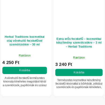
Herbal Traditions kozmetikai
Extra erős fecskefű – kozmetikai
olaj vérehulló fecskefűvel
készítmény szemölcsökre – 3 ml
szemölcsökre – 30 ml
– Herbal Traditions
A
A
Raktáron
termék
Raktáron
termék
4 250 Ft
átlagos
3 240 Ft
átlagos
értékelése
értékelése
Kosárba
5-
Kosárba
5-
ből
A vérehulló fecskefű természetes
ből
Természetes kozmetikai készítmény
5,0
kivonata kíméletes megoldást kínál
5,0
fecskefű-kivonattal a bőrhibák, például
a szemölcsök, papillómák és száraz
csillag.
szemölcsök és papillómák kíméletes,
csillag.
bőrkeményedések otthoni
fájdalommentes kezelésére.
ápolására. Gyengéd összetétele
Gyengéden hat az elszarusodott,
támogatja a bőr...
érdes...