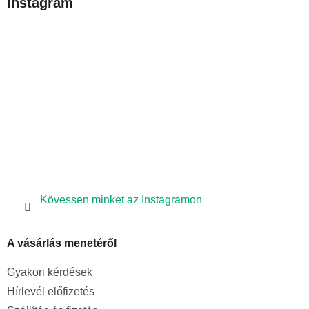
Instagram
l
é
c
Kövessen minket az Instagramon
A vásárlás menetéről
Gyakori kérdések
Hírlevél előfizetés