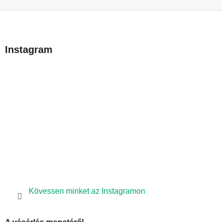
L
á
b
Instagram
l
é
c
Kövessen minket az Instagramon