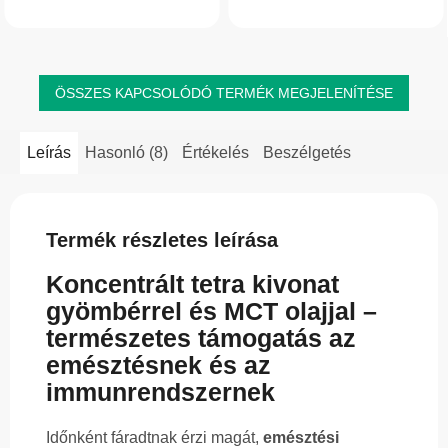
amely a hagyományos
Pektinalapú készítmény, ezért
gyömbérteában csak minimális
vegánok számára is alkalmas.
mennyiségben található...
Növényi...
ÖSSZES KAPCSOLÓDÓ TERMÉK MEGJELENÍTÉSE
Leírás
Hasonló (8)
Értékelés
Beszélgetés
Termék részletes leírása
Koncentrált tetra kivonat
gyömbérrel és MCT olajjal –
természetes támogatás az
emésztésnek és az
immunrendszernek
Időnként fáradtnak érzi magát,
emésztési