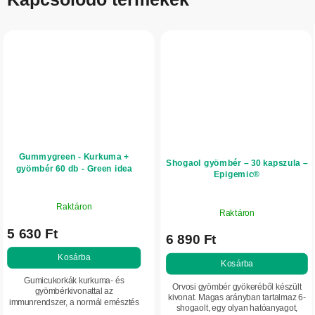
Gummygreen - Kurkuma +
Shogaol gyömbér – 30 kapszula –
gyömbér 60 db - Green idea
Epigemic®
Raktáron
Raktáron
5 630 Ft
6 890 Ft
Kosárba
Kosárba
Gumicukorkák kurkuma- és
Orvosi gyömbér gyökeréből készült
gyömbérkivonattal az
kivonat. Magas arányban tartalmaz 6-
immunrendszer, a normál emésztés
shogaolt, egy olyan hatóanyagot,
és a vitalitás támogatására.