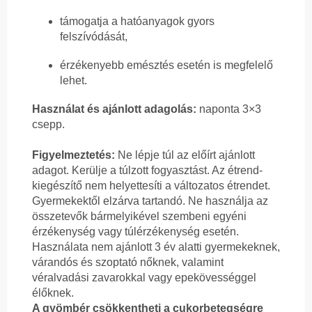
támogatja a hatóanyagok gyors
felszívódását,
érzékenyebb emésztés esetén is megfelelő
lehet.
Használat és ajánlott adagolás:
naponta 3×3
csepp.
Figyelmeztetés:
Ne lépje túl az előírt ajánlott
adagot. Kerülje a túlzott fogyasztást. Az étrend-
kiegészítő nem helyettesíti a változatos étrendet.
Gyermekektől elzárva tartandó. Ne használja az
összetevők bármelyikével szembeni egyéni
érzékenység vagy túlérzékenység esetén.
Használata nem ajánlott 3 év alatti gyermekeknek,
várandós és szoptató nőknek, valamint
véralvadási zavarokkal vagy epekövességgel
élőknek.
A gyömbér csökkentheti a cukorbetegségre