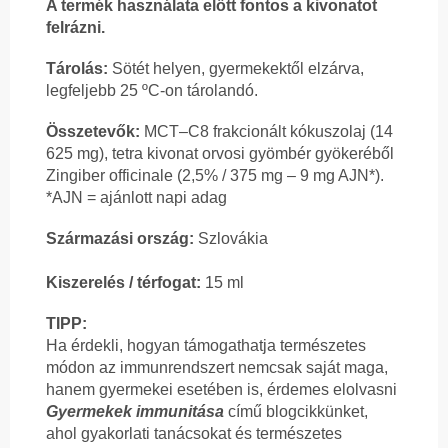
A termék használata előtt fontos a kivonatot
felrázni.
Tárolás:
Sötét helyen, gyermekektől elzárva,
legfeljebb 25 ºC-on tárolandó.
Összetevők:
MCT–C8 frakcionált kókuszolaj (14
625 mg), tetra kivonat orvosi gyömbér gyökeréből
Zingiber officinale (2,5% / 375 mg – 9 mg AJN*).
*AJN = ajánlott napi adag
Származási ország:
Szlovákia
Kiszerelés / térfogat:
15 ml
TIPP:
Ha érdekli, hogyan támogathatja természetes
módon az immunrendszert nemcsak saját maga,
hanem gyermekei esetében is, érdemes elolvasni
Gyermekek immunitása
című blogcikkünket,
ahol gyakorlati tanácsokat és természetes