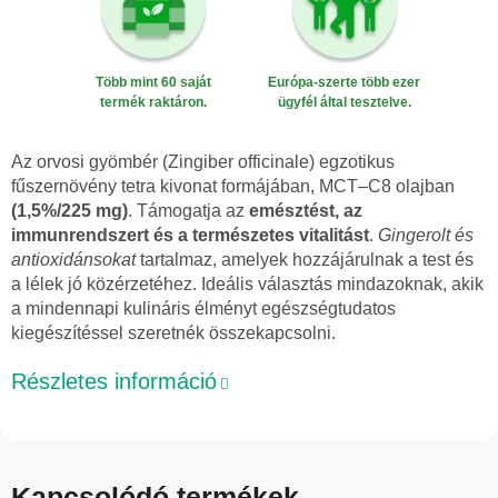
Több mint 60 saját
Európa-szerte több ezer
termék raktáron.
ügyfél által tesztelve.
Az orvosi gyömbér (Zingiber officinale) egzotikus
fűszernövény tetra kivonat formájában, MCT–C8 olajban
(1,5%/225 mg)
. Támogatja az
emésztést, az
immunrendszert és a természetes vitalitást
.
Gingerolt és
antioxidánsokat
tartalmaz, amelyek hozzájárulnak a test és
a lélek jó közérzetéhez. Ideális választás mindazoknak, akik
a mindennapi kulináris élményt egészségtudatos
kiegészítéssel szeretnék összekapcsolni.
Részletes információ
Kapcsolódó termékek