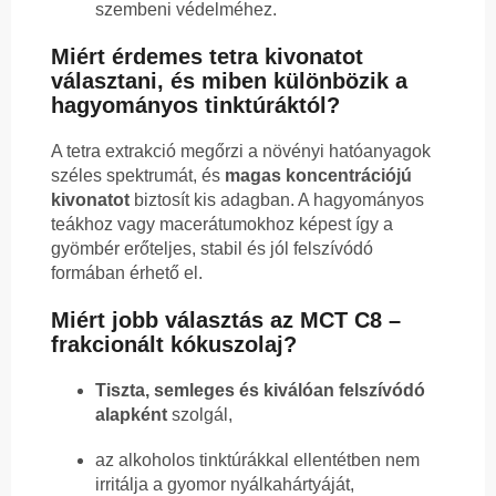
szembeni védelméhez.
Miért érdemes tetra kivonatot
választani, és miben különbözik a
hagyományos tinktúráktól?
A tetra extrakció megőrzi a növényi hatóanyagok
széles spektrumát, és
magas koncentrációjú
kivonatot
biztosít kis adagban. A hagyományos
teákhoz vagy macerátumokhoz képest így a
gyömbér erőteljes, stabil és jól felszívódó
formában érhető el.
Miért jobb választás az MCT C8 –
frakcionált kókuszolaj?
Tiszta, semleges és kiválóan felszívódó
alapként
szolgál,
az alkoholos tinktúrákkal ellentétben nem
irritálja a gyomor nyálkahártyáját,