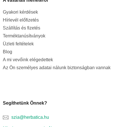
A vásárlás menetéről
Gyakori kérdések
Hírlevél előfizetés
Szállítás és fizetés
Terméktanúsítványok
Üzleti feltételek
Blog
A mi vevőink elégedettek
Az Ön személyes adatai nálunk biztonságban vannak
Segíthetünk Önnek?
szia@herbatica.hu