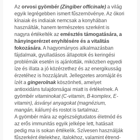
Az
orvosi gyömbér
(Zingiber officinale)
a világ
egyik legrégebben ismert fűszernövénye. Az ókori
kínaiak és indiaiak nemcsak a konyhában
használták, hanem természetes szerként is
nagyra értékelték az
emésztés támogatására, a
hányingerérzet enyhítésére és a vitalitás
fokozására
. A hagyományos alkalmazásban
fájdalmak, gyulladásos állapotok és keringési
problémák esetén is ajánlották, miközben egyedi
íze és illata a jó közérzethez és az energikusság
érzetéhez is hozzájárult. Jellegzetes aromáját és
ízét a
gingerolnak
köszönheti, amelyet
antioxidáns tulajdonságai miatt is értékelnek. A
gyömbér
vitaminokat (C-vitamin, B-komplex, E-
vitamin), ásványi anyagokat (magnézium,
mangán, kálium)
és rostot is tartalmaz.
A gyömbér mára az egészségtudatos életmód és
az erős immunitás egyik jelképe lett, hatásait
pedig ma is sokan értékelik. Szívesen használják
fűszerként ételekhez, italokhoz, valamint étrend-