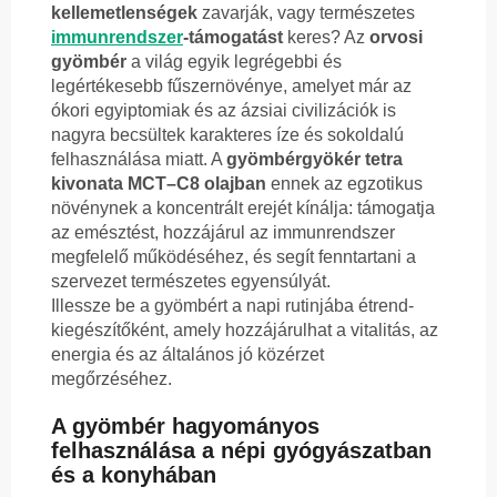
kellemetlenségek
zavarják, vagy természetes
immunrendszer
-támogatást
keres? Az
orvosi
gyömbér
a világ egyik legrégebbi és
legértékesebb fűszernövénye, amelyet már az
ókori egyiptomiak és az ázsiai civilizációk is
nagyra becsültek karakteres íze és sokoldalú
felhasználása miatt. A
gyömbérgyökér tetra
kivonata MCT–C8 olajban
ennek az egzotikus
növénynek a koncentrált erejét kínálja: támogatja
az emésztést, hozzájárul az immunrendszer
megfelelő működéséhez, és segít fenntartani a
szervezet természetes egyensúlyát.
Illessze be a gyömbért a napi rutinjába étrend-
kiegészítőként, amely hozzájárulhat a vitalitás, az
energia és az általános jó közérzet
megőrzéséhez.
A gyömbér hagyományos
felhasználása a népi gyógyászatban
és a konyhában