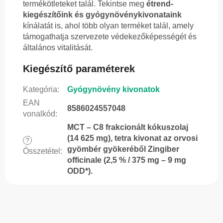
termékötleteket talál. Tekintse meg
étrend-
kiegészítőink és gyógynövénykivonataink
kínálatát is, ahol több olyan terméket talál, amely
támogathatja szervezete védekezőképességét és
általános vitalitását.
Kiegészítő paraméterek
Kategória
:
Gyógynövény kivonatok
EAN
8586024557048
vonalkód
:
MCT – C8 frakcionált kókuszolaj
(14 625 mg), tetra kivonat az orvosi
?
gyömbér gyökeréből Zingiber
Összetétel
:
officinale (2,5 % / 375 mg – 9 mg
ODD*).