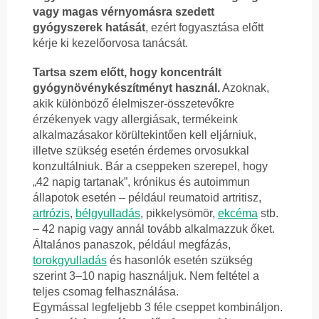
vagy magas vérnyomásra szedett
gyógyszerek hatását
, ezért fogyasztása előtt
kérje ki kezelőorvosa tanácsát.
Tartsa szem előtt, hogy koncentrált
gyógynövénykészítményt használ.
Azoknak,
akik különböző élelmiszer-összetevőkre
érzékenyek vagy allergiásak, termékeink
alkalmazásakor körültekintően kell eljárniuk,
illetve szükség esetén érdemes orvosukkal
konzultálniuk. Bár a cseppeken szerepel, hogy
„42 napig tartanak”, krónikus és autoimmun
állapotok esetén – például reumatoid artritisz,
artrózis
,
bélgyulladás
, pikkelysömör,
ekcéma
stb.
– 42 napig vagy annál tovább alkalmazzuk őket.
Általános panaszok, például megfázás,
torokgyulladás
és hasonlók esetén szükség
szerint 3–10 napig használjuk. Nem feltétel a
teljes csomag felhasználása.
Egymással legfeljebb 3 féle cseppet kombináljon.