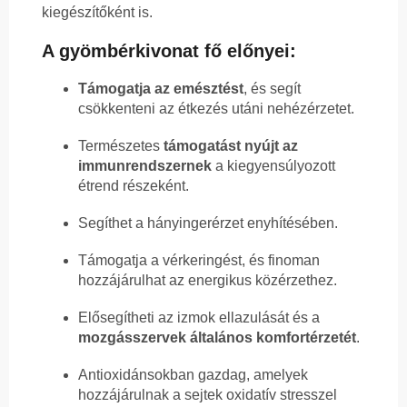
kiegészítőként is.
A gyömbérkivonat fő előnyei:
Támogatja az emésztést
, és segít
csökkenteni az étkezés utáni nehézérzetet.
Természetes
támogatást nyújt az
immunrendszernek
a kiegyensúlyozott
étrend részeként.
Segíthet a hányingerérzet enyhítésében.
Támogatja a vérkeringést, és finoman
hozzájárulhat az energikus közérzethez.
Elősegítheti az izmok ellazulását és a
mozgásszervek általános komfortérzetét
.
Antioxidánsokban gazdag, amelyek
hozzájárulnak a sejtek oxidatív stresszel