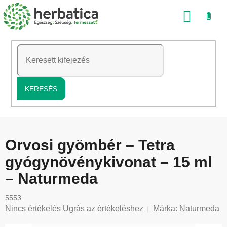
Ugrás
KOSÁ
a
fő
tartalomhoz
KERESÉS
Orvosi gyömbér – Tetra
gyógynövénykivonat – 15 ml
– Naturmeda
5553
A
Nincs értékelés
Ugrás az értékeléshez
Márka:
Naturmeda
termék