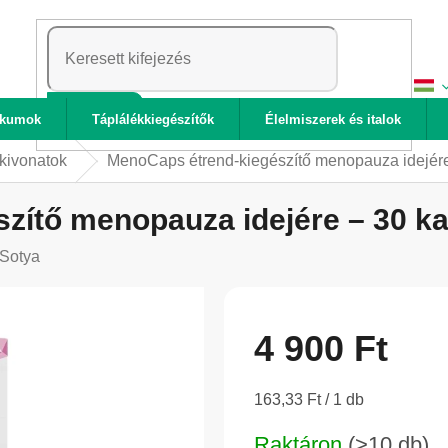
KERESÉS
ikumok
Táplálékkiegészítők
Élelmiszerek és italok
kivonatok
MenoCaps étrend-kiegészítő menopauza idejére
zítő menopauza idejére – 30 ka
Sotya
4 900 Ft
Egységár:
163,33 Ft / 1 db
Raktáron
(>10 db)