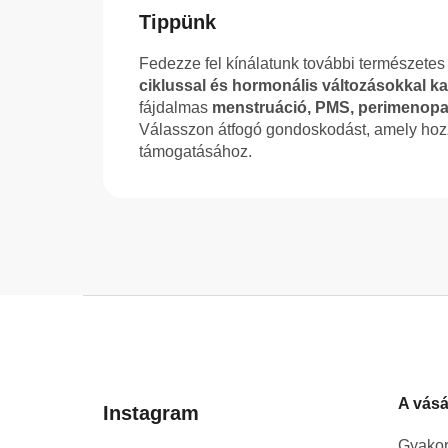
Tippünk
Fedezze fel kínálatunk további természetes
ciklussal és hormonális változásokkal 
fájdalmas
menstruáció, PMS, perimenopa
Válasszon átfogó gondoskodást, amely hozz
támogatásához.
L
á
b
l
A vásá
é
Instagram
c
Gyakor