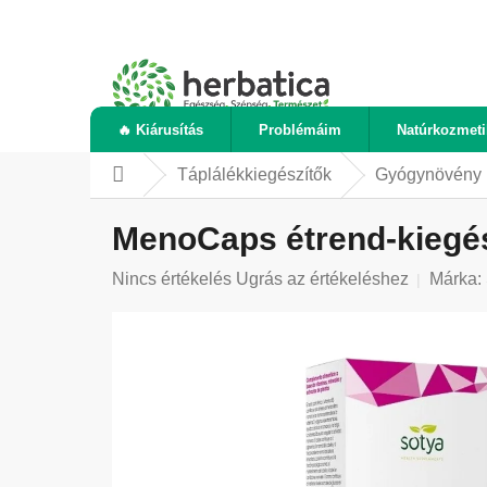
Ugrás
a
fő
tartalomhoz
🔥 Kiárusítás
Problémáim
Natúrkozmet
Táplálékkiegészítők
Gyógynövény 
Kezdőlap
MenoCaps étrend-kiegés
A
Nincs értékelés
Ugrás az értékeléshez
Márka:
termék
átlagos
értékelése
5-
ből
0,0
csillag.