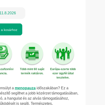
11.8.2026
 a kosárhoz
zafizetési
Több mint 60 saját
Európa-szerte több
ancia.
termék raktáron.
ezer ügyfél által
tesztelve.
ensúlyt a
menopauza
időszakában? Ez a
szítő segíthet a jobb közérzet támogatásában,
ió, a hangulat és az alvás támogatásához,
ködését is segíti. Természetes,