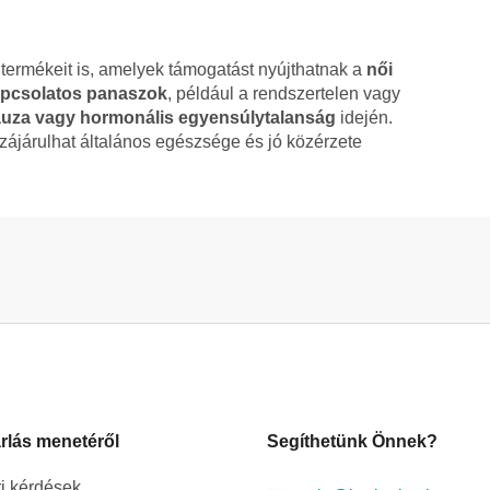
 termékeit is, amelyek támogatást nyújthatnak a
női
kapcsolatos panaszok
, például a rendszertelen vagy
uza vagy hormonális egyensúlytalanság
idején.
ájárulhat általános egészsége és jó közérzete
rlás menetéről
Segíthetünk Önnek?
i kérdések