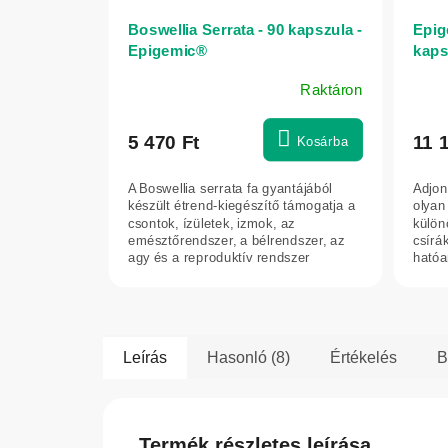
Boswellia Serrata - 90 kapszula -
Epig
Epigemic®
kaps
Raktáron
5 470 Ft
11 
Kosárba
A Boswellia serrata fa gyantájából
Adjon
készült étrend-kiegészítő támogatja a
olyan
csontok, ízületek, izmok, az
külön
emésztőrendszer, a bélrendszer, az
csírá
agy és a reproduktív rendszer
hatóa
normál...
a szul
Leírás
Hasonló (8)
Értékelés
B
Termék részletes leírása