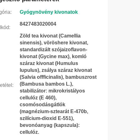
gória
:
Gyógynövény kivonatok
8427483020004
lkód
:
Zöld tea kivonat (Camellia
sinensis), vöröshere kivonat,
standardizált szójaizoflavon-
kivonat (Gycine max), komló
száraz kivonat (Humulus
lupulus), zsálya száraz kivonat
(Salvia offficinalis), bambuszrost
(Bambusa bambos L.),
etétel
:
stabilizátor: mikrokristályos
cellulóz (E 460),
csomósodásgátlók
(magnézium-sztearát E-470b,
szilícium-dioxid E-551),
bevonóanyag (kapszula):
cellulóz.