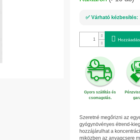
Várható kézbesítés:
Hozzáadás
Gyors szállítás és
Pénzviss
csomagolás.
gar
Szeretné megőrizni az egy
gyógynövényes étrend-kiegé
hozzájárulhat a koncentrác
miközben az anyagcsere mű