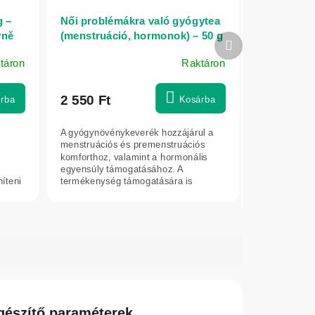
g –
Női problémákra való gyógytea
yně
(menstruáció, hormonok) – 50 g
Következő
– Bylinářství U Chytré horákyně
termék
táron
Raktáron
2 550 Ft
rba
Kosárba
A gyógynövénykeverék hozzájárul a
menstruációs és premenstruációs
komforthoz, valamint a hormonális
egyensúly támogatásához. A
íteni
termékenység támogatására is
alkalmas kiegészítő.
gészítő paraméterek