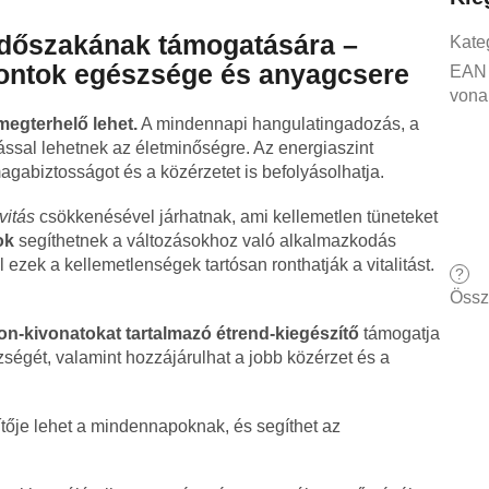
dőszakának támogatására –
Kate
sontok egészsége és anyagcsere
EAN
vona
egterhelő lehet.
A mindennapi hangulatingadozás, a
ssal lehetnek az életminőségre. Az energiaszint
gabiztosságot és a közérzetet is befolyásolhatja.
vitás
csökkenésével járhatnak, ami kellemetlen tüneteket
ok
segíthetnek a változásokhoz való alkalmazkodás
zek a kellemetlenségek tartósan ronthatják a vitalitást.
?
Össz
von-kivonatokat tartalmazó étrend-kiegészítő
támogatja
ségét, valamint hozzájárulhat a jobb közérzet és a
zítője lehet a mindennapoknak, és segíthet az