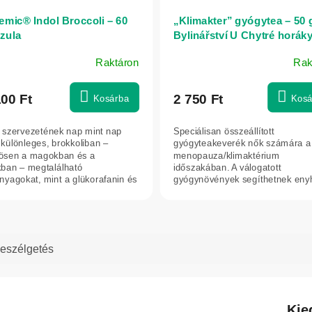
emic® Indol Broccoli – 60
„Klimakter” gyógytea – 50 
zula
Bylinářství U Chytré horák
Raktáron
Rak
100 Ft
2 750 Ft
Kosárba
Kosá
 szervezetének nap mint nap
Speciálisan összeállított
 különleges, brokkoliban –
gyógyteakeverék nők számára a
ösen a magokban és a
menopauza/klimaktérium
kban – megtalálható
időszakában. A válogatott
nyagokat, mint a glükorafanin és
gyógynövények segíthetnek enyh
forafán. A...
a menopauzával járó egyes...
eszélgetés
Kie