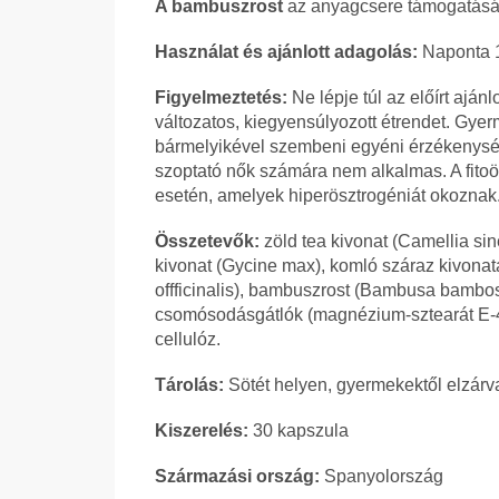
A bambuszrost
az anyagcsere támogatásáv
Használat és ajánlott adagolás:
Naponta 1
Figyelmeztetés:
Ne lépje túl az előírt ajánl
változatos, kiegyensúlyozott étrendet. Gye
bármelyikével szembeni egyéni érzékenysé
szoptató nők számára nem alkalmas. A fito
esetén, amelyek hiperösztrogéniát okoznak
Összetevők:
zöld tea kivonat (Camellia sin
kivonat (Gycine max), komló száraz kivonat
offficinalis), bambuszrost (Bambusa bambos L
csomósodásgátlók (magnézium-sztearát E-47
cellulóz.
Tárolás:
Sötét helyen, gyermekektől elzárva
Kiszerelés:
30 kapszula
Származási ország:
Spanyolország