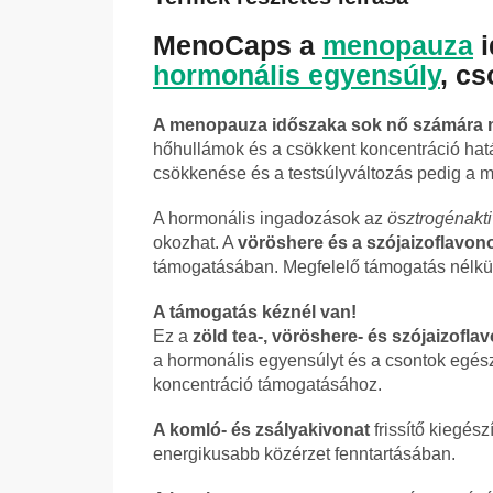
MenoCaps a
menopauza
i
hormonális egyensúly
, c
A menopauza időszaka sok nő számára m
hőhullámok és a csökkent koncentráció hatá
csökkenése és a testsúlyváltozás pedig a ma
A hormonális ingadozások az
ösztrogénakti
okozhat. A
vöröshere és a szójaizoflavon
támogatásában. Megfelelő támogatás nélkül e
A támogatás kéznél van!
Ez a
zöld tea-, vöröshere- és szójaizofla
a hormonális egyensúlyt és a csontok egész
koncentráció támogatásához.
A komló- és zsályakivonat
frissítő kiegés
energikusabb közérzet fenntartásában.