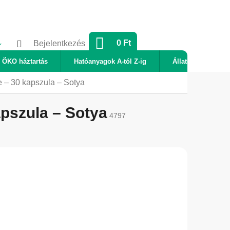
KOSÁR
0 Ft
Bejelentkezés
ÖKO háztartás
Hatóanyagok A-tól Z-ig
Állatok
Új
 – 30 kapszula – Sotya
pszula – Sotya
4797