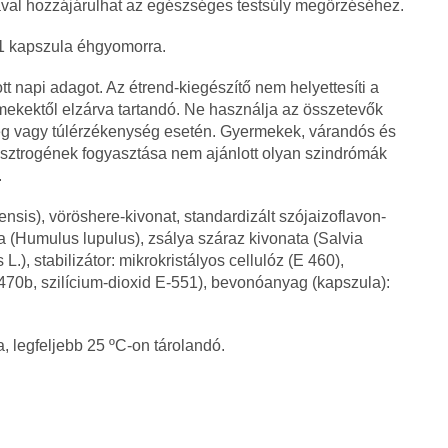
al hozzájárulhat az egészséges testsúly megőrzéséhez.
 kapszula éhgyomorra.
ott napi adagot. Az étrend-kiegészítő nem helyettesíti a
rmekektől elzárva tartandó. Ne használja az összetevők
g vagy túlérzékenység esetén. Gyermekek, várandós és
ösztrogének fogyasztása nem ajánlott olyan szindrómák
.
ensis), vöröshere-kivonat, standardizált szójaizoflavon-
a (Humulus lupulus), zsálya száraz kivonata (Salvia
.), stabilizátor: mikrokristályos cellulóz (E 460),
0b, szilícium-dioxid E-551), bevonóanyag (kapszula):
, legfeljebb 25 ºC-on tárolandó.