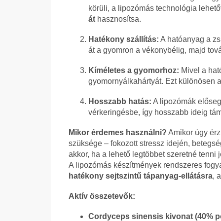
körüli, a lipozómás technológia lehet
át
hasznosítsa.
Hatékony szállítás:
A hatóanyag a zsí
át a gyomron a vékonybélig, majd tová
Kíméletes a gyomorhoz:
Mivel a ható
gyomornyálkahártyát. Ezt különösen a
Hosszabb hatás:
A lipozómák elősegí
vérkeringésbe, így hosszabb ideig tá
Mikor érdemes használni?
Amikor úgy érz
szüksége – fokozott stressz idején, betegsé
akkor, ha a lehető legtöbbet szeretné tenni j
A lipozómás készítmények rendszeres fogya
hatékony sejtszintű tápanyag-ellátásra
, 
Aktív összetevők:
Cordyceps sinensis kivonat (40% po