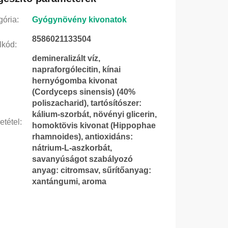
gória
:
Gyógynövény kivonatok
8586021133504
lkód
:
demineralizált víz,
napraforgólecitin, kínai
hernyógomba kivonat
(Cordyceps sinensis) (40%
poliszacharid), tartósítószer:
kálium-szorbát, növényi glicerin,
etétel
:
homoktövis kivonat (Hippophae
rhamnoides), antioxidáns:
nátrium-L-aszkorbát,
savanyúságot szabályozó
anyag: citromsav, sűrítőanyag:
xantángumi, aroma