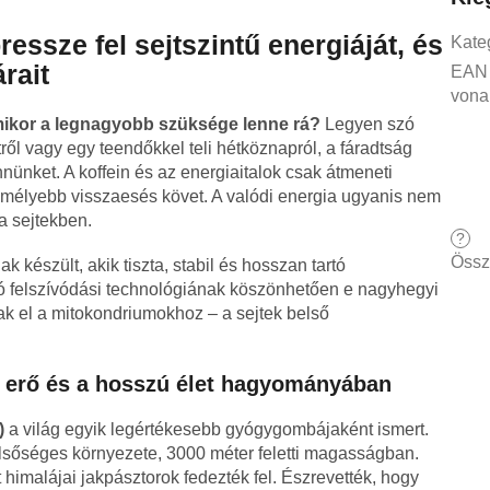
ssze fel sejtszintű energiáját, és
Kate
rait
EAN
vona
amikor a legnagyobb szüksége lenne rá?
Legyen szó
ől vagy egy teendőkkel teli hétköznapról, a fáradtság
nnünket. A koffein és az energiaitalok csak átmeneti
 mélyebb visszaesés követ. A valódi energia ugyanis nem
a sejtekben.
?
Össz
k készült, akik tiszta, stabil és hosszan tartó
ló felszívódási technológiának köszönhetően e nagyhegyi
k el a mitokondriumokhoz – a sejtek belső
z erő és a hosszú élet hagyományában
)
a világ egyik legértékesebb gyógygombájaként ismert.
élsőséges környezete, 3000 méter feletti magasságban.
 himalájai jakpásztorok fedezték fel. Észrevették, hogy