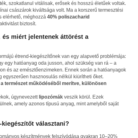
ék, szokatlanul vitálisak, erősek és hosszú életűek voltak.
nai császárok kiváltsága volt. Ma a korszerű termesztési
s elérhető, méghozzá
40% poliszacharid
tivitást biztosít.
, és miért jelentenek áttörést a
ormájú étrend-kiegészítőnek van egy alapvető problémája:
y egy hatóanyag oda jusson, ahol szükség van rá – a
vakon és az emésztőenzimeken. Ennek során a hatóanyagok
g egyszerűen hasznosulás nélkül kiürítheti őket.
t a természet működéséből merítve, különösen
ékok, úgynevezett
lipozómák
veszik körül. Ezek
szülnek, amely azonos típusú anyag, mint amelyből saját
kiegészítőt választani?
ományos készítmények felszívódása gyakran 10–20%