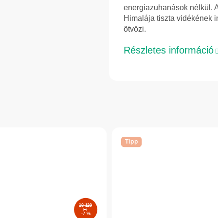
energiazuhanások nélkül. A
Himalája tiszta vidékének i
ötvözi.
Részletes információ
Tipp
18 120
Ft
–7 %