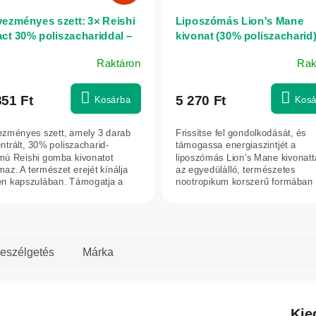
ezményes szett: 3× Reishi
Liposzómás Lion's Mane
act 30% poliszachariddal –
kivonat (30% poliszacharid)
apszula – Herbatica
200 ml - Herbatica
Raktáron
Rak
A
termék
átlagos
851 Ft
5 270 Ft
Kosárba
Kosá
értékelése
5-
zményes szett, amely 3 darab
Frissítse fel gondolkodását, és
ből
ntrált, 30% poliszacharid-
támogassa energiaszintjét a
5,0
lmú Reishi gomba kivonatot
liposzómás Lion's Mane kivonatt
maz. A természet erejét kínálja
az egyedülálló, természetes
csillag.
n kapszulában. Támogatja a
nootropikum korszerű formában 
zet...
az...
eszélgetés
Márka
Kie