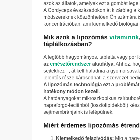
azok az állatok, amelyek ezt a gombát legelt
A Cordyceps évszázadokon át kizárólag a kí
módszereknek köszönhetően Ön számára i
koncentrációban, ami kiemelkedő biológiai ak
Mik azok a lipozómás
vitaminok
táplálkozásban?
A legtöbb hagyományos, tabletta vagy por f
az
emésztőrendszer
akadálya.
Ahhoz, hog
sejtekhez –, át kell haladnia a gyomorsa
jelentős része károsodhat, a szervezet pedi
A lipozómás technológia ezt a problémá
hatékony módon kezeli.
A hatóanyagokat mikroszkopikus zsírbubor
napraforgó-lecitinből (foszfolipidekből) ké
sejtmembránjaink is felépülnek.
Miért érdemes lipozómás étrend-
Kiemelkedő felszívódás:
Míg a hagy