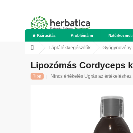
Ugrás
a
fő
tartalomhoz
🔥 Kiárusítás
Problémáim
Natúrkozmet
Táplálékkiegészítők
Gyógynövény 
Kezdőlap
Lipozómás Cordyceps kiv
A
Nincs értékelés
Ugrás az értékeléshez
Tipp
termék
átlagos
értékelése
5-
ből
0,0
csillag.