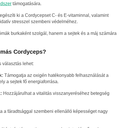
dszer
támogatására.
gészíti ki a Cordycepset C- és E-vitaminnal, valamint
oxidatív stresszel szembeni védelméhez.
mák burkaként szolgál, hanem a sejtek és a máj számára
ozómás Cordyceps?
s választás lehet:
k:
Támogatja az oxigén hatékonyabb felhasználását a
y a sejtek fő energiaforrása.
:
Hozzájárulhat a vitalitás visszanyeréséhez betegség
 a fáradtsággal szembeni ellenálló képességet nagy