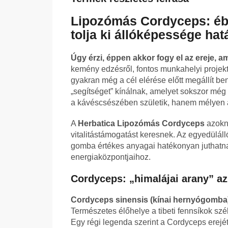
Lipozómás Cordyceps: ébre
tolja ki állóképessége hatá
Úgy érzi, éppen akkor fogy el az ereje, 
kemény edzésről, fontos munkahelyi projektr
gyakran még a cél elérése előtt megállít be
„segítséget” kínálnak, amelyet sokszor még
a kávéscsészében születik, hanem mélyen 
A
Herbatica Lipozómás Cordyceps
azokna
vitalitástámogatást keresnek. Az egyedülál
gomba értékes anyagai hatékonyan juthatna
energiaközpontjaihoz.
Cordyceps: „himalájai arany” a
Cordyceps sinensis (kínai hernyógomba
Természetes élőhelye a tibeti fennsíkok sz
Egy régi legenda szerint a Cordyceps erejét