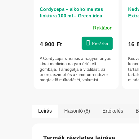
Cordyceps – alkoholmentes
Kedv
tinktúra 100 ml – Green idea
Extr
90 k
Raktáron
4 900 Ft
16 
Kosárba
A Cordyceps sinensis a hagyományos
Kedve
kínai medicina nagyra értékelt
konce
gombája. Támogatja a vitalitást, az
tarta
energiaszintet és az immunrendszer
tartal
megfelelő működését, valamint
minde
segíthet...
szerve
Leírás
Hasonló (8)
Értékelés
B
Termék részletes leírása