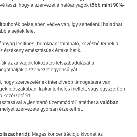
ővé teszi, hogy a szervezet a hatóanyagok
több mint 90%-
rbuborék belsejében védve van, így sértetlenül haladhat
bb a sejtek felé.
anyag lecitines „burokban” található, kevésbé terheli a
z érzékeny emésztésűek értékelhetik.
tik az anyagok fokozatos felszabadulását a
mogathatják a szervezet egyensúlyát.
i, hogy szervezetének intenzívebb támogatásra van
gek időszakában, fizikai terhelés mellett, vagy egyszerűen
ó közérzetéért.
sztásával a „fenntartó üzemmódról” áttérhet a
valóban
amelyet szervezete gyorsan érzékelhet.
liszacharid):
Magas koncentrációjú kivonat az