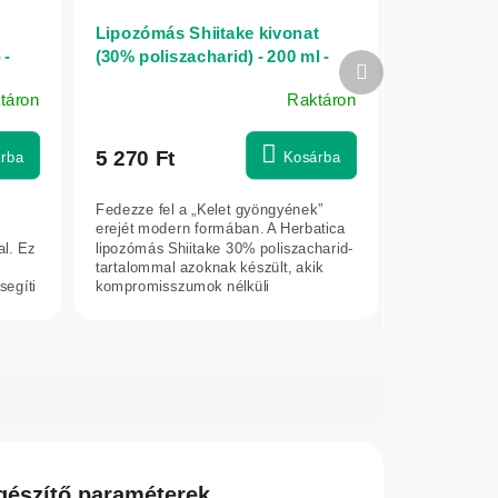
Lipozómás Shiitake kivonat
 -
(30% poliszacharid) - 200 ml -
Következő
Herbatica
termék
táron
Raktáron
5 270 Ft
rba
Kosárba
Fedezze fel a „Kelet gyöngyének”
erejét modern formában. A Herbatica
al. Ez
lipozómás Shiitake 30% poliszacharid-
tartalommal azoknak készült, akik
segíti
kompromisszumok nélküli
támogatást...
gészítő paraméterek