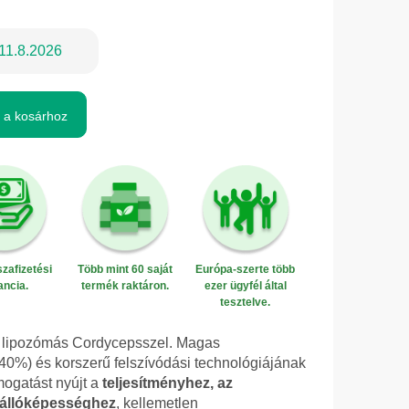
11.8.2026
 a kosárhoz
zafizetési
Több mint 60 saját
Európa-szerte több
ancia.
termék raktáron.
ezer ügyfél által
tesztelve.
 a lipozómás Cordycepsszel. Magas
(40%) és korszerű felszívódási technológiájának
ogatást nyújt a
teljesítményhez, az
 állóképességhez
, kellemetlen