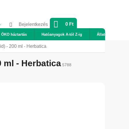
KOSÁR
0 Ft
Bejelentkezés
ÖKO háztartás
Hatóanyagok A-tól Z-ig
Állatok
Új
) - 200 ml - Herbatica
 ml - Herbatica
5788