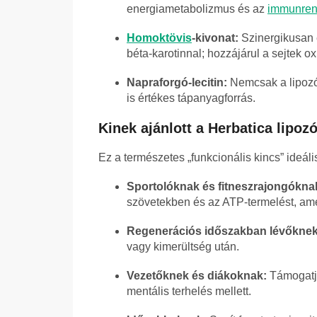
energiametabolizmus és az
immunren
Homoktövis
-kivonat:
Szinergikusan e
béta-karotinnal; hozzájárul a sejtek 
Napraforgó-lecitin:
Nemcsak a lipozó
is értékes tápanyagforrás.
Kinek ajánlott a Herbatica lip
Ez a természetes „funkcionális kincs” ideáli
Sportolóknak és fitneszrajongókna
szövetekben és az ATP-termelést, amel
Regenerációs időszakban lévőknek
vagy kimerültség után.
Vezetőknek és diákoknak:
Támogatja
mentális terhelés mellett.