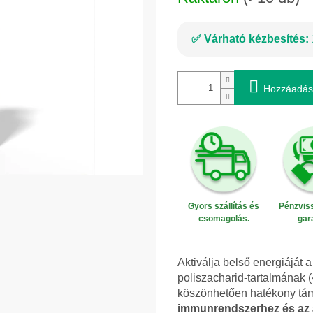
Várható kézbesítés:
Hozzáadás
Gyors szállítás és
Pénzviss
csomagolás.
gar
Aktiválja belső energiáját
poliszacharid-tartalmának 
köszönhetően hatékony tám
immunrendszerhez és az