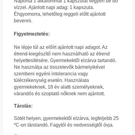
Naponta 1 alkalommal 1 kapszulát vegyen be bő
vízzel. Ajánlott napi adag: 1 kapszula.
Éhgyomorra, lehetőleg reggeli előtt ajánlott
bevenni.
Figyelmeztetés:
Ne lépje túl az előírt ajánlott napi adagot. Az
étrend-kiegészítő nem használható az étrend
helyettesítésére. Gyermekektől elzárva tartandó.
Ne használja az összetevők bármelyikével
szembeni egyéni intolerancia vagy
túlérzékenység esetén. Használata
gyermekeknek, 18 év alatti személyeknek,
várandós és szoptató nőknek nem ajánlott.
Tárolás:
Sötét helyen, gyermekektől elzárva, legfeljebb 25
ºC-on tárolandó. Fagytól és nedvességtől óvja.