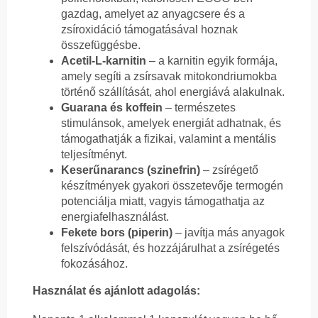
gazdag, amelyet az anyagcsere és a
zsíroxidáció támogatásával hoznak
összefüggésbe.
Acetil-L-karnitin
– a karnitin egyik formája,
amely segíti a zsírsavak mitokondriumokba
történő szállítását, ahol energiává alakulnak.
Guarana és koffein
– természetes
stimulánsok, amelyek energiát adhatnak, és
támogathatják a fizikai, valamint a mentális
teljesítményt.
Keserűnarancs (szinefrin)
– zsírégető
készítmények gyakori összetevője termogén
potenciálja miatt, vagyis támogathatja az
energiafelhasználást.
Fekete bors (piperin)
– javítja más anyagok
felszívódását, és hozzájárulhat a zsírégetés
fokozásához.
Használat és ajánlott adagolás: