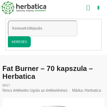
Ugrás
KOSÁ
a
fő
tartalomhoz
KERESÉS
Fat Burner – 70 kapszula –
Herbatica
5017
A
Nincs értékelés
Ugrás az értékeléshez
Márka:
Herbatica
termék
átlagos
értékelése