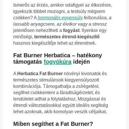
Ismerős az érzés, amikor odafigyel az étkezésre,
igyekszik többet mozogni, a testsúly mégsem
csökken? A
hormonális egyensúly
felborulása, a
lassabb anyagcsere, az életkor vagy a stressz
jelentősen nehezítheti a
fogyást
. Ilyenkor egy
minőségi,
természetes étrend-kiegészítő
hasznos kiegészítője lehet az étrendnek.
Fat Burner Herbatica – hatékony
támogatás
fogyókúra
idején
A
Herbatica Fat Burner
növényi kivonatok és
természetes stimulánsok kiegyensúlyozott
kombinációja. Támogathatja a zsírégetést,
segíthet csökkenteni a fáradtságérzetet, és
lendületet adhat a folytatáshoz. Mozgással és
étrendi változtatásokkal együtt ideális segítség
lehet azoknak, akik komolyan veszik céljaikat.
Miben segíthet a Fat Burner?