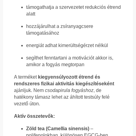
támogathatja a szervezetet redukciós étrend
alatt
hozzájárulhat a zsíranyagcsere
támogatásához
energiát adhat kimerültségérzet nélkül
segíthet fenntartani a motivációt akkor is,
amikor a fogyás megtorpan
A terméket
kiegyensúlyozott étrend és
rendszeres fizikai aktivitás kiegészítéseként
ajánljuk. Nem
csodapirula fogyáshoz
, de
hatékony támasz lehet az áhított testsúly felé
vezető úton.
Aktív összetevők:
Zöld tea (Camellia sinensis)
–
polifenolokban, különösen EGCG-ben