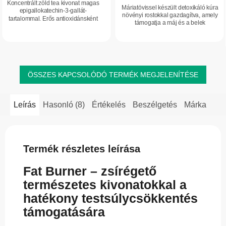
Koncentrált zöld tea kivonat magas
ből
Máriatövissel készült detoxikáló kúra
epigallokatechin-3-gallát-
5,0
növényi rostokkal gazdagítva, amely
tartalommal. Erős antioxidánsként
támogatja a máj és a belek
csillag.
hozzájárulhat a jobb mentális
egészséges működését, valamint
teljesítményhez, segíthet fenntartani
hozzájárul az emésztés komfortjához.
a normál...
Segíti a...
ÖSSZES KAPCSOLÓDÓ TERMÉK MEGJELENÍTÉSE
Leírás
Hasonló (8)
Értékelés
Beszélgetés
Márka
Termék részletes leírása
Fat Burner – zsírégető
természetes kivonatokkal a
hatékony testsúlycsökkentés
támogatására