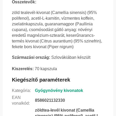
Összetevők:
zöld tealevél-kivonat (Camellia sinensis) (95%
polifenol), acetil-L-karnitin, vízmentes koffein,
zselatinkapszula, guaranamagpor (Paullinia
cupana), csomósodást gátló anyag: növényi
eredetű magnézium-sztearát, keserűnarancs-
termés kivonat (Citrus aurantium) (95% szinefrin),
fekete bors kivonat (Piper nigrum)
Származási ország:
Szlovákiában készült
Kiszerelés:
70 kapszula
Kiegészítő paraméterek
Kategória
:
Gyógynövény kivonatok
EAN
8586021132330
vonalkód
:
zöldtea-levél kivonat (Camellia
sinensis) (95% polifenol), acetil-L-