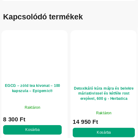
Kapcsolódó termékek
EGCG – zöld tea kivonat – 100
Detoxikáló kúra májra és belekre
kapszula – Epigemic®
máriatövissel és kétféle rost
erejével, 600 g - Herbatica
Raktáron
A
Raktáron
termék
8 300 Ft
14 950 Ft
átlagos
értékelése
Kosárba
Kosárba
5-