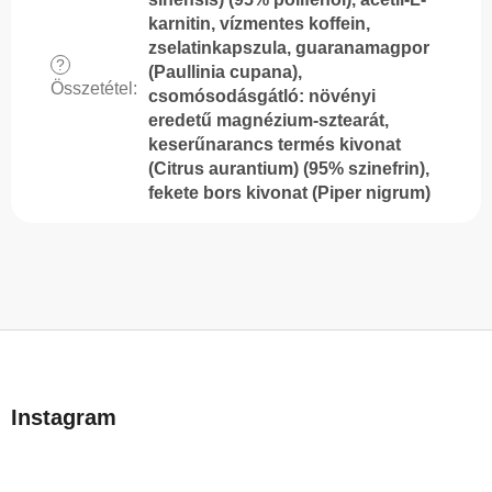
karnitin, vízmentes koffein,
zselatinkapszula, guaranamagpor
?
(Paullinia cupana),
Összetétel
:
csomósodásgátló: növényi
eredetű magnézium-sztearát,
keserűnarancs termés kivonat
(Citrus aurantium) (95% szinefrin),
fekete bors kivonat (Piper nigrum)
L
á
b
Instagram
l
é
c