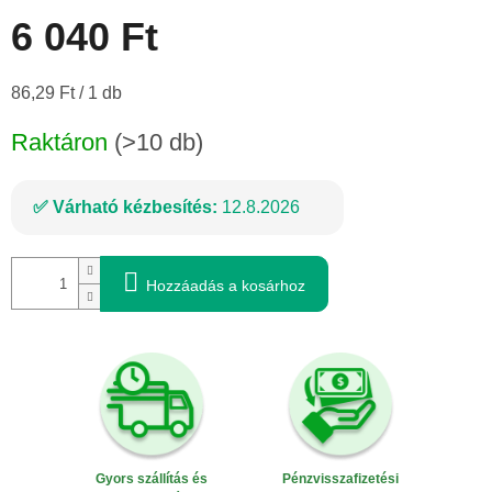
6 040 Ft
Egységár:
86,29 Ft / 1 db
Raktáron
(>10 db)
Várható kézbesítés:
12.8.2026
Hozzáadás a kosárhoz
Gyors szállítás és
Pénzvisszafizetési