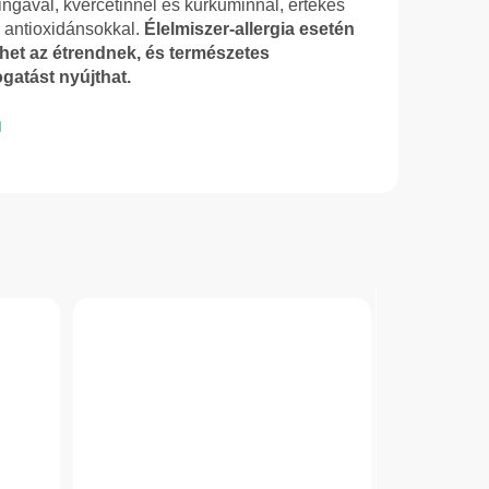
ngával, kvercetinnel és kurkuminnal, értékes
 antioxidánsokkal.
Élelmiszer-allergia esetén
ehet az étrendnek, és természetes
ogatást nyújthat.