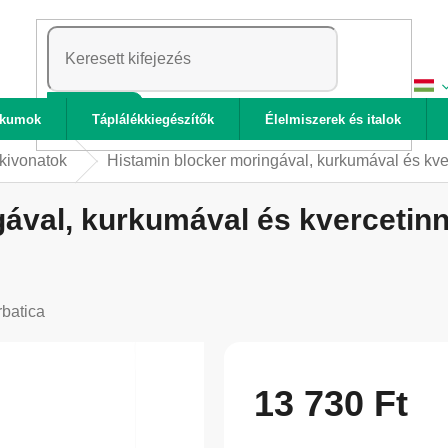
KERESÉS
ikumok
Táplálékkiegészítők
Élelmiszerek és italok
kivonatok
Histamin blocker moringával, kurkumával és kve
ával, kurkumával és kvercetinn
batica
13 730 Ft