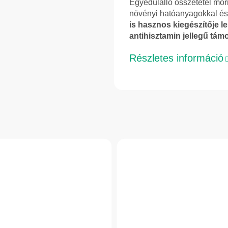
Egyedülálló összetétel mori
növényi hatóanyagokkal és
is hasznos kiegészítője l
antihisztamin jellegű tám
Részletes információ