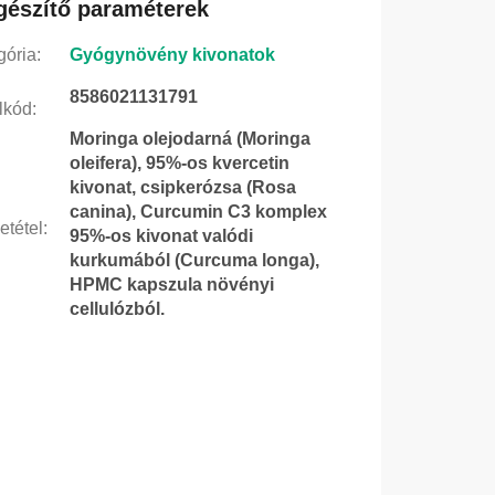
gészítő paraméterek
gória
:
Gyógynövény kivonatok
8586021131791
lkód
:
Moringa olejodarná (Moringa
oleifera), 95%-os kvercetin
kivonat, csipkerózsa (Rosa
canina), Curcumin C3 komplex
etétel
:
95%-os kivonat valódi
kurkumából (Curcuma longa),
HPMC kapszula növényi
cellulózból.