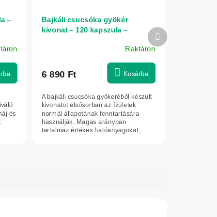
a –
Bajkáli csucsóka gyökér
kivonat – 120 kapszula –
Következő
Epigemic®
termék
táron
Raktáron
6 890 Ft
rba
Kosárba
A bajkáli csucsóka gyökeréből készült
iváló
kivonatot elsősorban az ízületek
máj és
normál állapotának fenntartására
k
használják. Magas arányban
tartalmaz értékes hatóanyagokat,
például...