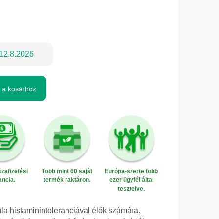
12.8.2026
 a kosárhoz
zafizetési
Több mint 60 saját
Európa-szerte több
ancia.
termék raktáron.
ezer ügyfél által
tesztelve.
a histaminintoleranciával élők számára.