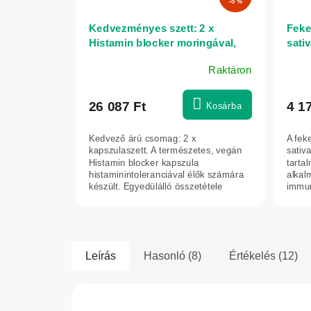
–5 %
Kedvezményes szett: 2 x
Feke
Histamin blocker moringával,
sati
kurkumával és kvercetinnel –
100 
Raktáron
140 kapszula – Herbatica
A
termék
átlagos
26 087 Ft
4 1
Kosárba
értékelése
5-
Kedvező árú csomag: 2 x
A fek
ből
kapszulaszett. A természetes, vegán
sativ
5,0
Histamin blocker kapszula
tarta
histaminintoleranciával élők számára
alkal
csillag.
készült. Egyedülálló összetétele
immun
moringát, kvercetint...
Leírás
Hasonló (8)
Értékelés (12)