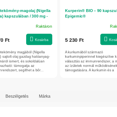
tekömény-magolaj (Nigella
Kurperin® BIO – 90 kapszul
va) kapszulában / 300 mg -
Epigemic®
kapszula - Herbatica
Raktáron
Rak
70 Ft
5 230 Ft
Kosárba
Kosá
etekömény magjából (Nigella
A kurkumából származó
a) sajtolt olaj gazdag hatóanyag-
kurkuminpiperinnel kiegészítve k
lmáról ismert, és sokoldalúan
választás az immunrendszer, a 
mazható: támogatja az
az ízületek normál működéséne
rendszert, segíthet a bőr...
támogatására. A kurkumin és a
piperin...
Beszélgetés
Márka