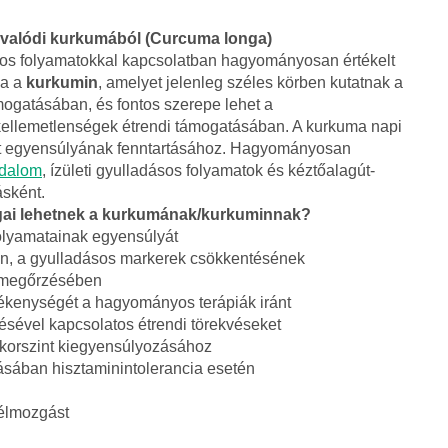
valódi kurkumából (Curcuma longa)
sos folyamatokkal kapcsolatban hagyományosan értékelt
ga a
kurkumin
, amelyet jelenleg széles körben kutatnak a
ogatásában, és fontos szerepe lehet a
kellemetlenségek étrendi támogatásában. A kurkuma napi
et egyensúlyának fenntartásához. Hagyományosan
jdalom
, ízületi gyulladásos folyamatok és kéztőalagút-
ásként.
ágai lehetnek a kurkumának/kurkuminnak?
folyamatainak egyensúlyát
ben, a gyulladásos markerek csökkentésének
k megőrzésében
zékenységét a hagyományos terápiák iránt
ésével kapcsolatos étrendi törekvéseket
ukorszint kiegyensúlyozásához
álásában hisztaminintolerancia esetén
 bélmozgást