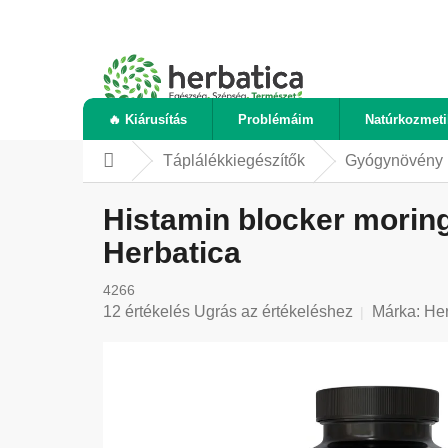
Ugrás
a
fő
tartalomhoz
🔥 Kiárusítás
Problémáim
Natúrkozmet
Táplálékkiegészítők
Gyógynövény 
Kezdőlap
Histamin blocker moring
Herbatica
4266
A
12 értékelés
Ugrás az értékeléshez
Márka:
Her
termék
átlagos
értékelése
5-
ből
5,0