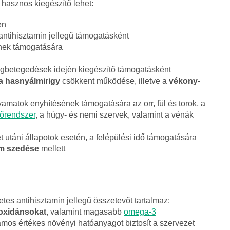
 hasznos kiegészítő lehet:
én
antihisztamin jellegű támogatásként
nek támogatására
egbetegedések idején kiegészítő támogatásként
a hasnyálmirigy
csökkent működése, illetve a
vékony-
yamatok enyhítésének támogatására az orr, fül és torok, a
őrendszer
, a húgy- és nemi szervek, valamint a vénák
 utáni állapotok esetén, a felépülési idő támogatására
um szedése
mellett
es antihisztamin jellegű összetevőt tartalmaz:
ioxidánsokat
, valamint magasabb
omega-3
ámos értékes növényi hatóanyagot biztosít a szervezet