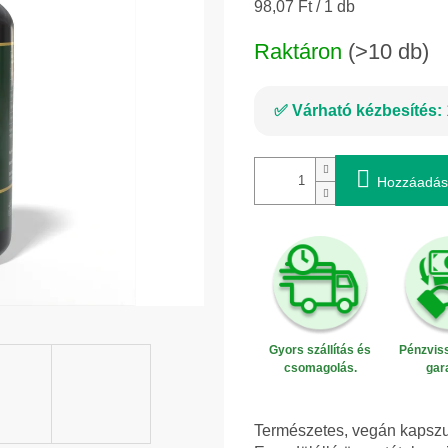
Egységár:
98,07 Ft / 1 db
Raktáron
(>10 db)
Várható kézbesítés:
Hozzáadás
Gyors szállítás és
Pénzviss
csomagolás.
gar
Természetes, vegán kapszul