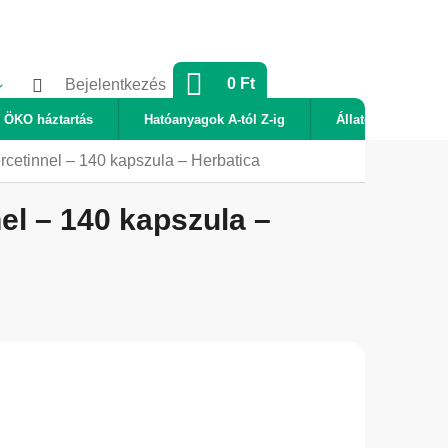
KOSÁR
0 Ft
Bejelentkezés
ÖKO háztartás
Hatóanyagok A-tól Z-ig
Állatok
Új
rcetinnel – 140 kapszula – Herbatica
el – 140 kapszula –