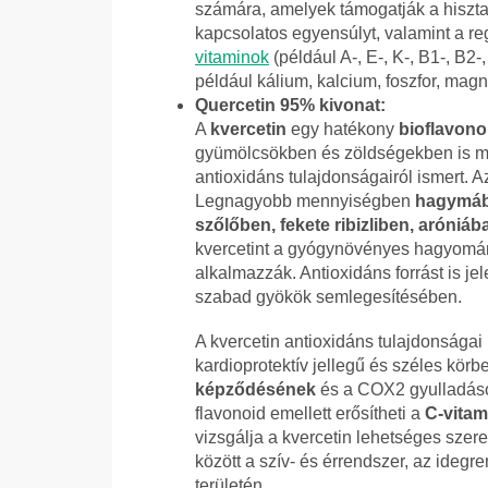
számára, amelyek támogatják a hiszt
kapcsolatos egyensúlyt, valamint a reg
vitaminok
(például A-, E-, K-, B1-, B2
például kálium, kalcium, foszfor, magn
Quercetin 95% kivonat:
A
kvercetin
egy hatékony
bioflavono
gyümölcsökben és zöldségekben is meg
antioxidáns tulajdonságairól ismert. A
Legnagyobb mennyiségben
hagymáb
szőlőben, fekete ribizliben, aróniáb
kvercetint a gyógynövényes hagyomán
alkalmazzák. Antioxidáns forrást is jel
szabad gyökök semlegesítésében.
A kvercetin antioxidáns tulajdonságai
kardioprotektív jellegű és széles körb
képződésének
és a COX2 gyulladáso
flavonoid emellett erősítheti a
C-vitam
vizsgálja a kvercetin lehetséges szer
között a szív- és érrendszer, az idegr
területén.