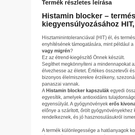
Termék részletes leírása
Histamin blocker – termé
kiegyensúlyozásához HIT,
Hisztaminintoleranciával (HIT) él, és termé
enyhítésének támogatására, mint például a
vagy migrén
?
Ez az étrend-kiegészítő Önnek készült.
Segíthet megkönnyíteni a mindennapokat az 
élvezhesse az életet. Értékes összetevői é
bizonyos élelmiszerekre érzékeny, szezoná
panaszai vannak.
A
Histamin blocker kapszulák
egyedi össz
egyesítik, amelyek antioxidáns tulajdonság
egyensúlyát. A gyógynövények
erős kivon
előnye a szárított, őrölt gyógynövényekhez
rendelkeznek, és jó hasznosulásukról ismer
A termék különlegessége a hatóanyagok kom