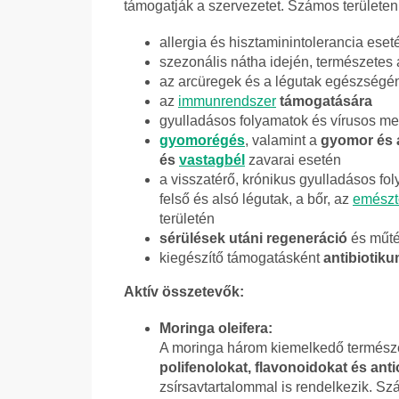
támogatják a szervezetet. Számos területen
allergia és hisztaminintolerancia eset
szezonális nátha idején, természetes 
az arcüregek és a légutak egészségé
az
immunrendszer
támogatására
gyulladásos folyamatok és vírusos m
gyomorégés
, valamint a
gyomor és 
és
vastagbél
zavarai esetén
a visszatérő, krónikus gyulladásos fol
felső és alsó légutak, a bőr, az
emészt
területén
sérülések utáni regeneráció
és műtét
kiegészítő támogatásként
antibiotik
Aktív összetevők:
Moringa oleifera:
A moringa három kiemelkedő természet
polifenolokat, flavonoidokat és ant
zsírsavtartalommal is rendelkezik. Sz