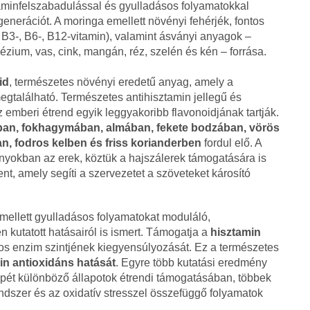
aminfelszabadulással és gyulladásos folyamatokkal
enerációt. A moringa emellett növényi fehérjék, fontos
-, B3-, B6-, B12-vitamin), valamint ásványi anyagok –
ézium, vas, cink, mangán, réz, szelén és kén – forrása.
id
, természetes növényi eredetű anyag, amely a
található. Természetes antihisztamin jellegű és
z emberi étrend egyik leggyakoribb flavonoidjának tartják.
an, fokhagymában, almában, fekete bodzában, vörös
an, fodros kelben és friss korianderben
fordul elő. A
yokban az erek, köztük a hajszálerek támogatására is
ent, amely segíti a szervezetet a szöveteket károsító
 mellett gyulladásos folyamatokat moduláló,
en kutatott hatásairól is ismert. Támogatja a
hisztamin
s enzim szintjének kiegyensúlyozását. Ez a természetes
in antioxidáns hatását
. Egyre több kutatási eredmény
epét különböző állapotok étrendi támogatásában, többek
endszer és az oxidatív stresszel összefüggő folyamatok