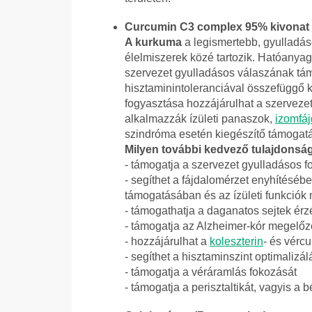
Curcumin C3 complex 95% kivonat 
A kurkuma
a legismertebb, gyulladá
élelmiszerek közé tartozik. Hatóanya
szervezet gyulladásos válaszának tám
hisztaminintoleranciával összefüggő 
fogyasztása hozzájárulhat a szervez
alkalmazzák ízületi panaszok,
izomfá
szindróma esetén kiegészítő támogat
Milyen további kedvező tulajdons
- támogatja a szervezet gyulladásos 
- segíthet a fájdalomérzet enyhítésé
támogatásában és az ízületi funkció
- támogathatja a daganatos sejtek ér
- támogatja az Alzheimer-kór megelőz
- hozzájárulhat a
koleszterin
- és vérc
- segíthet a hisztaminszint optimaliz
- támogatja a véráramlás fokozását
- támogatja a perisztaltikát, vagyis a