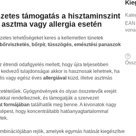
Kie
szetes támogatás a hisztaminszint
Kate
 asztma vagy allergia esetén
EAN
vona
szetes lehetőségeket keres a kellemetlen tünetek
bőrviszketés, bőrpír, tüsszögés, emésztési panaszok
?
Össz
étrendi odafigyelés mellett, hogy újra teljesebben
s kedvező tulajdonságai akkor is hasznosak lehetnek, ha
lis vagy egész éves
allergiával
küzd, illetve asztmás
etételűek. Gyógynövények és olyan összetevők erejét
okkal rendelkeznek, és támogatják a szervezet
at formájában
találhatók meg benne. A kivonatok nagy
 képest, hogy koncentráltabb hatóanyagtartalommal
tek.
binációjában rejlik, amelyek egymás hatását kiegészítve