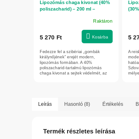
Lipozómás chaga kivonat (40%
Lipo
poliszacharid) – 200 ml –
(30% 
Herbatica
Herb
Raktáron
5 270 Ft
5 2
Kosárba
Fedezze fel a szibériai „gombák
A reis
királynőjének” erejét modern,
moder
lipozómás formában. A 40%
hatóa
poliszacharid-tartalmú lipozómás
Szlov
chaga kivonat a sejtek védelmét, az
mélye
emésztőrendszer és a...
termé
Leírás
Hasonló (8)
Értékelés
B
Termék részletes leírása