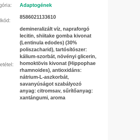
gória
:
Adaptogének
8586021133610
lkód
:
demineralizált víz, napraforgó
lecitin, shiitake gomba kivonat
(Lentinula edodes) (30%
poliszacharid), tartósítószer:
kálium-szorbát, növényi glicerin,
homoktövis kivonat (Hippophae
etétel
:
rhamnoides), antioxidáns:
nátrium-L-aszkorbát,
savanyúságot szabályozó
anyag: citromsav, sűrítőanyag:
xantángumi, aroma