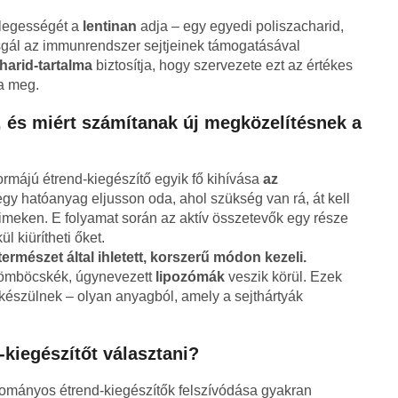
nlegességét a
lentinan
adja – egy egyedi poliszacharid,
gál az immunrendszer sejtjeinek támogatásával
harid-tartalma
biztosítja, hogy szervezete ezt az értékes
a meg.
, és miért számítanak új megközelítésnek a
ormájú étrend-kiegészítő egyik fő kihívása
az
gy hatóanyag eljusson oda, ahol szükség van rá, át kell
meken. E folyamat során az aktív összetevők egy része
l kiürítheti őket.
ermészet által ihletett, korszerű módon kezeli.
rgömböcskék, úgynevezett
lipozómák
veszik körül. Ezek
l készülnek – olyan anyagból, amely a sejthártyák
kiegészítőt választani?
mányos étrend-kiegészítők felszívódása gyakran