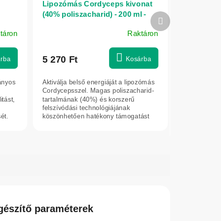
Lipozómás Cordyceps kivonat
(40% poliszacharid) - 200 ml -
Következő
Herbatica
termék
táron
Raktáron
5 270 Ft
rba
Kosárba
ányos
Aktiválja belső energiáját a lipozómás
Cordycepsszel. Magas poliszacharid-
itást,
tartalmának (40%) és korszerű
felszívódási technológiájának
ét.
köszönhetően hatékony támogatást
nyújt a...
gészítő paraméterek