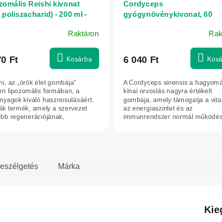
zomális Reishi kivonat
Cordyceps
poliszacharid) - 200 ml -
gyógynövénykivonat, 60
atica
kapszula – Green idea
Raktáron
Rak
70 Ft
6 040 Ft
Kosárba
Kosá
hi, az „örök élet gombája”
A Cordyceps sinensis a hagyom
n lipozomális formában, a
kínai orvoslás nagyra értékelt
nyagok kiváló hasznosulásáért.
gombája, amely támogatja a vital
ák termék, amely a szervezet
az energiaszintet és az
bb regenerációjának,
immunrendszer normál működés
szetes...
Segíthet...
eszélgetés
Márka
Kie