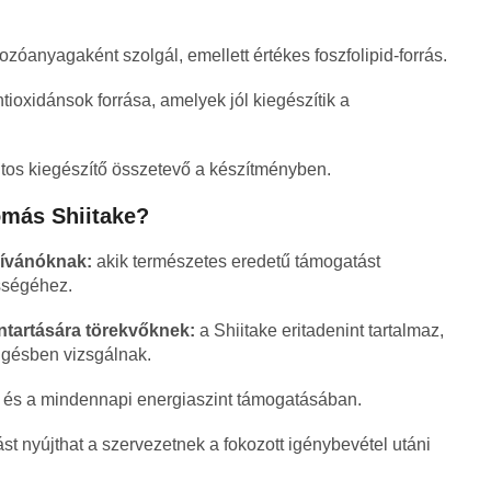
zóanyagaként szolgál, emellett értékes foszfolipid-forrás.
tioxidánsok forrása, amelyek jól kiegészítik a
tos kiegészítő összetevő a készítményben.
zómás Shiitake?
ívánóknak:
akik természetes eredetű támogatást
sségéhez.
ntartására törekvőknek:
a Shiitake eritadenint tartalmaz,
ggésben vizsgálnak.
ás és a mindennapi energiaszint támogatásában.
t nyújthat a szervezetnek a fokozott igénybevétel utáni