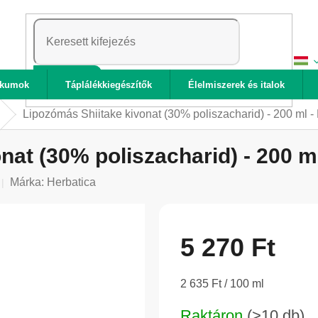
KERESÉS
ikumok
Táplálékkiegészítők
Élelmiszerek és italok
Lipozómás Shiitake kivonat (30% poliszacharid) - 200 ml -
nat (30% poliszacharid) - 200 ml
Márka:
Herbatica
5 270 Ft
Egységár:
2 635 Ft / 100 ml
Raktáron
(>10 db)