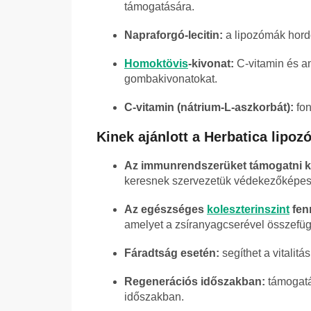
támogatására.
Napraforgó-lecitin:
a lipozómák hordo
Homoktövis
-kivonat:
C-vitamin és an
gombakivonatokat.
C-vitamin (nátrium-L-aszkorbát):
fon
Kinek ajánlott a Herbatica lipo
Az immunrendszerüket támogatni k
keresnek szervezetük védekezőképe
Az egészséges
koleszterinszint
fen
amelyet a zsíranyagcserével összefü
Fáradtság esetén:
segíthet a vitalit
Regenerációs időszakban:
támogatás
időszakban.