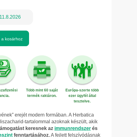
11.8.2026
 a kosárhoz
zafizetési
Több mint 60 saját
Európa-szerte több
ancia.
termék raktáron.
ezer ügyfél által
tesztelve.
yének” erejét modern formában. A Herbatica
iszacharid-tartalommal azoknak készült, akik
támogatást keresnek az
immunrendszer
és
nszint
fenntartásához.
A fejlett felszívódásnak