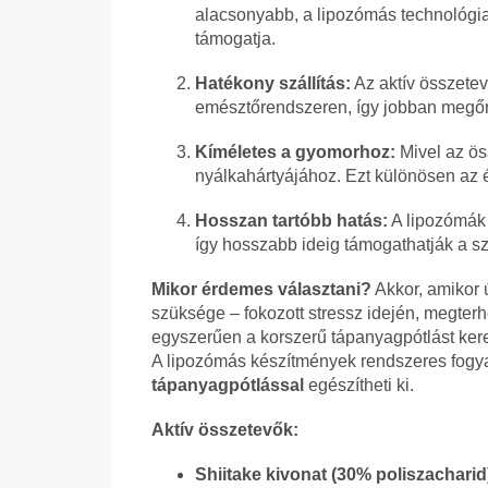
alacsonyabb, a lipozómás technológi
támogatja.
Hatékony szállítás:
Az aktív összete
emésztőrendszeren, így jobban megőriz
Kíméletes a gyomorhoz:
Mivel az öss
nyálkahártyájához. Ezt különösen az 
Hosszan tartóbb hatás:
A lipozómák 
így hosszabb ideig támogathatják a s
Mikor érdemes választani?
Akkor, amikor 
szüksége – fokozott stressz idején, megterhe
egyszerűen a korszerű tápanyagpótlást kere
A lipozómás készítmények rendszeres fogy
tápanyagpótlással
egészítheti ki.
Aktív összetevők:
Shiitake kivonat (30% poliszacharid