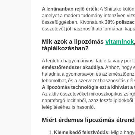
A lentinanban rejlő érték:
A Shiitake külö
amelyet a modern tudomány intenzíven vizs
összefüggésben. Kivonatunk
30% poliszac
összetevőt jól hasznosítható formában kapj
Mik azok a lipozómás
vitaminok
táplálkozásban?
A legtöbb hagyományos, tabletta vagy por f
emésztőrendszer akadálya.
Ahhoz, hogy e
haladnia a gyomorsavon és az emésztőenzi
lebomolhat, és a szervezet hasznosítás nélkü
A lipozómás technológia ezt a kihívást a t
Az aktív összetevőket mikroszkopikus zsí
napraforgó-lecitinből, azaz foszfolipidekbő
felépítéséhez is hasonló.
Miért érdemes lipozómás étrend-
Kiemelkedő felszívódás:
Míg a hagyo