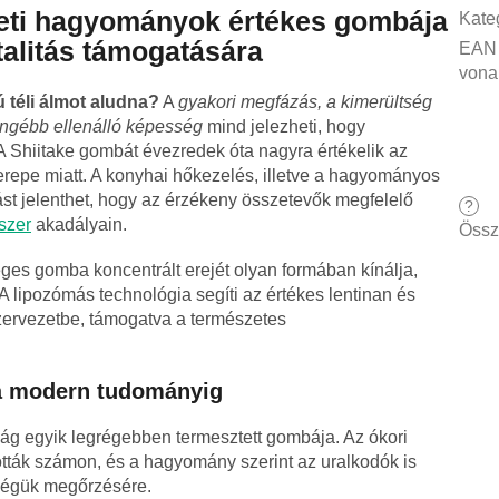
leti hagyományok értékes gombája
Kate
talitás támogatására
EAN
vona
 téli álmot aludna?
A
gyakori megfázás, a kimerültség
engébb ellenálló képesség
mind jelezheti, hogy
 Shiitake gombát évezredek óta nagyra értékelik az
repe miatt. A konyhai hőkezelés, illetve a hagyományos
st jelenthet, hogy az érzékeny összetevők megfelelő
?
szer
akadályain.
Össz
ges gomba koncentrált erejét olyan formában kínálja,
 lipozómás technológia segíti az értékes lentinan és
zervezetbe, támogatva a természetes
l a modern tudományig
lág egyik legrégebben termesztett gombája. Az ókori
rtották számon, és a hagyomány szerint az uralkodók is
sségük megőrzésére.