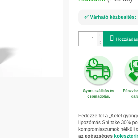
Várható kézbesítés:
Hozzáadás
Gyors szállítás és
Pénzviss
csomagolás.
gar
Fedezze fel a „Kelet gyöng
lipozómás Shiitake 30% pol
kompromisszumok nélküli
az egészséges
koleszteri