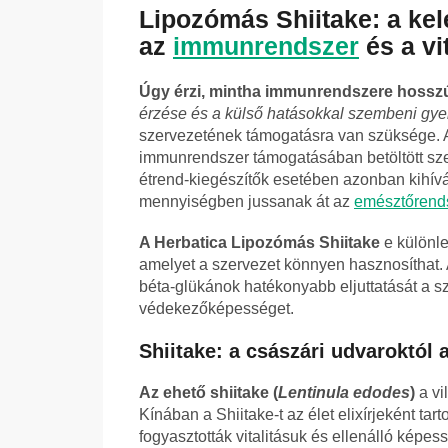
Lipozómás Shiitake: a ke
az
immunrendszer
és a vi
Úgy érzi, mintha immunrendszere hosszú
érzése és a külső hatásokkal szembeni gy
szervezetének támogatásra van szüksége. A
immunrendszer támogatásában betöltött sze
étrend-kiegészítők esetében azonban kihívá
mennyiségben jussanak át az
emésztőrend
A Herbatica Lipozómás Shiitake
e különle
amelyet a szervezet könnyen hasznosíthat. A
béta-glükánok hatékonyabb eljuttatását a s
védekezőképességet.
Shiitake: a császári udvaroktó
Az ehető shiitake (
Lentinula edodes
)
a vi
Kínában a Shiitake-t az élet elixírjeként ta
fogyasztották vitalitásuk és ellenálló képe