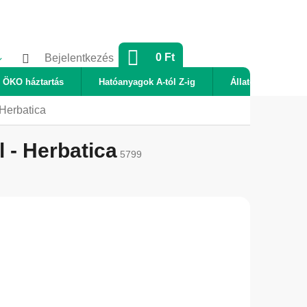
KOSÁR
0 Ft
Bejelentkezés
ÖKO háztartás
Hatóanyagok A-tól Z-ig
Állatok
Új
 Herbatica
 - Herbatica
5799