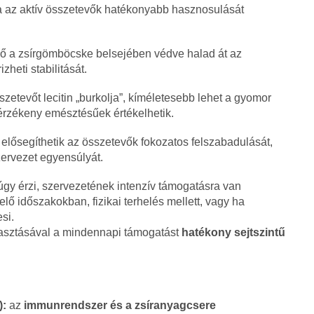
a az aktív összetevők hatékonyabb hasznosulását
vő a zsírgömböcske belsejében védve halad át az
heti stabilitását.
zetevőt lecitin „burkolja”, kíméletesebb lehet a gyomor
érzékeny emésztésűek értékelhetik.
elősegíthetik az összetevők fokozatos felszabadulását,
zervezet egyensúlyát.
úgy érzi, szervezetének intenzív támogatásra van
lő időszakokban, fizikai terhelés mellett, vagy ha
si.
asztásával a mindennapi támogatást
hatékony sejtszintű
):
az
immunrendszer és a zsíranyagcsere