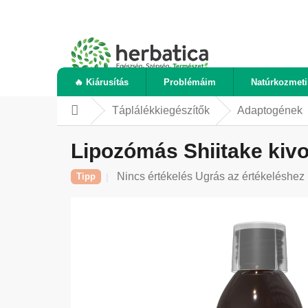
Ugrás
a
fő
tartalomhoz
🔥 Kiárusítás
Problémáim
Natúrkozmet
Táplálékkiegészítők
Adaptogének
Kezdőlap
Lipozómás Shiitake kivo
A
Nincs értékelés
Ugrás az értékeléshez
Tipp
termék
átlagos
értékelése
5-
ből
0,0
csillag.