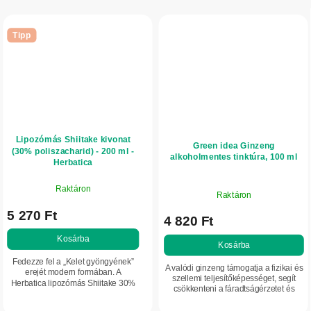
Tipp
Lipozómás Shiitake kivonat
Green idea Ginzeng
(30% poliszacharid) - 200 ml -
alkoholmentes tinktúra, 100 ml
Herbatica
Raktáron
Raktáron
5 270 Ft
4 820 Ft
Kosárba
Kosárba
Fedezze fel a „Kelet gyöngyének”
A valódi ginzeng támogatja a fizikai és
erejét modern formában. A
szellemi teljesítőképességet, segít
Herbatica lipozómás Shiitake 30%
csökkenteni a fáradtságérzetet és
poliszacharid-tartalommal azoknak
javítja a koncentrációt. Hozzájárul a
készült, akik kompromisszumok
szervezet természetes...