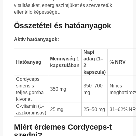
vitalitásukat, energiaszintjüket és szervezetük
ellenálló képességét.
Összetétel és hatóanyagok
Aktív hatóanyagok:
Napi
Mennyiség 1
adag (1–
Hatóanyag
% NRV
kapszulában
2
kapszula)
Cordyceps
sinensis
350–700
Nincs
350 mg
teljes gomba
mg
meghatároz
kivonat
C-vitamin (L-
25 mg
25–50 mg
31–62% N
aszkorbinsav)
Miért érdemes Cordyceps-t
szedni?