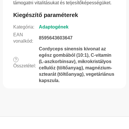
támogatni vitalitásukat és teljesítőképességüket.
Kiegészítő paraméterek
Kategória
:
Adaptogének
EAN
8595643603647
vonalkód
:
Cordyceps sinensis kivonat az
egész gombából (10:1), C-vitamin
?
(L-aszkorbinsav), mikrokristályos
Összetétel
:
cellulóz (töltőanyag), magnézium-
sztearát (töltőanyag), vegetáriánus
kapszula.
L
á