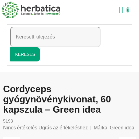
Ugrás
KO
a
fő
tartalomhoz
KERESÉS
Cordyceps
gyógynövénykivonat, 60
kapszula – Green idea
5193
A
Nincs értékelés
Ugrás az értékeléshez
Márka:
Green idea
termék