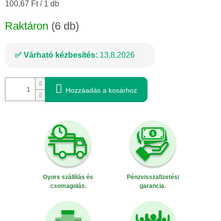
Egységár:
100,67 Ft / 1 db
Raktáron
(6 db)
Várható kézbesítés:
13.8.2026
Hozzáadás a kosárhoz
Gyors szállítás és
Pénzvisszafizetési
csomagolás.
garancia.