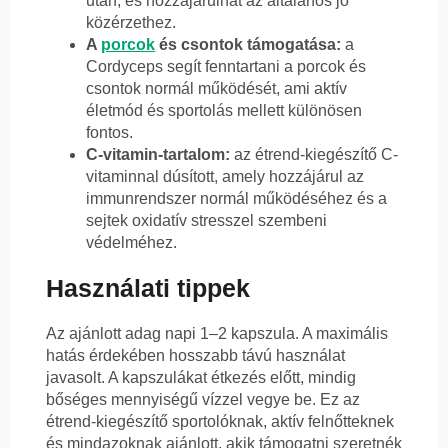
után, és hozzájárulhat az általános jó
közérzethez.
A
porcok
és csontok támogatása:
a
Cordyceps segít fenntartani a porcok és
csontok normál működését, ami aktív
életmód és sportolás mellett különösen
fontos.
C-vitamin-tartalom:
az étrend-kiegészítő C-
vitaminnal dúsított, amely hozzájárul az
immunrendszer normál működéséhez és a
sejtek oxidatív stresszel szembeni
védelméhez.
Használati tippek
Az ajánlott adag napi 1–2 kapszula. A maximális
hatás érdekében hosszabb távú használat
javasolt. A kapszulákat étkezés előtt, mindig
bőséges mennyiségű vízzel vegye be. Ez az
étrend-kiegészítő sportolóknak, aktív felnőtteknek
és mindazoknak ajánlott, akik támogatni szeretnék