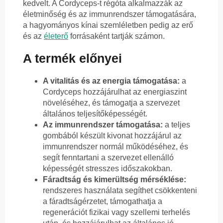
kedvelt. A Cordyceps-t régóta alkalmazzák az
életminőség és az immunrendszer támogatására,
a hagyományos kínai szemléletben pedig az erő
és az
életerő
forrásaként tartják számon.
A termék előnyei
A vitalitás és az energia támogatása:
a
Cordyceps hozzájárulhat az energiaszint
növeléséhez, és támogatja a szervezet
általános teljesítőképességét.
Az immunrendszer támogatása:
a teljes
gombából készült kivonat hozzájárul az
immunrendszer normál működéséhez, és
segít fenntartani a szervezet ellenálló
képességét stresszes időszakokban.
Fáradtság és kimerültség mérséklése:
rendszeres használata segíthet csökkenteni
a fáradtságérzetet, támogathatja a
regenerációt fizikai vagy szellemi terhelés