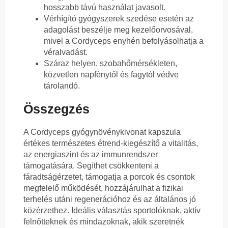
hosszabb távú használat javasolt.
Vérhígító gyógyszerek szedése esetén az
adagolást beszélje meg kezelőorvosával,
mivel a Cordyceps enyhén befolyásolhatja a
véralvadást.
Száraz helyen, szobahőmérsékleten,
közvetlen napfénytől és fagytól védve
tárolandó.
Összegzés
A Cordyceps gyógynövénykivonat kapszula
értékes természetes étrend-kiegészítő a vitalitás,
az energiaszint és az immunrendszer
támogatására. Segíthet csökkenteni a
fáradtságérzetet, támogatja a porcok és csontok
megfelelő működését, hozzájárulhat a fizikai
terhelés utáni regenerációhoz és az általános jó
közérzethez. Ideális választás sportolóknak, aktív
felnőtteknek és mindazoknak, akik szeretnék