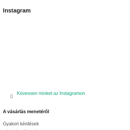
b
Instagram
l
é
c
Kövessen minket az Instagramon
A vásárlás menetéről
Gyakori kérdések