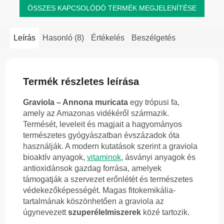
ÖSSZES KAPCSOLÓDÓ TERMÉK MEGJELENÍTÉSE
Leírás
Hasonló (8)
Értékelés
Beszélgetés
Termék részletes leírása
Graviola – Annona muricata
egy trópusi fa,
amely az Amazonas vidékéről származik.
Termését, leveleit és magjait a hagyományos
természetes gyógyászatban évszázadok óta
használják. A modern kutatások szerint a graviola
bioaktív anyagok,
vitaminok
, ásványi anyagok és
antioxidánsok gazdag forrása, amelyek
támogatják a szervezet erőnlétét és természetes
védekezőképességét. Magas fitokemikália-
tartalmának köszönhetően a graviola az
úgynevezett
szuperélelmiszerek
közé tartozik.