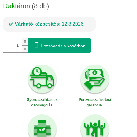
Raktáron
(8 db)
Várható kézbesítés:
12.8.2026
Hozzáadás a kosárhoz
Gyors szállítás és
Pénzvisszafizetési
csomagolás.
garancia.