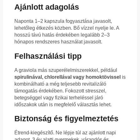
Ajánlott adagolás
Naponta 1–2 kapszula fogyasztása javasolt,
lehetőleg étkezés közben. Bő vízzel nyelje le. A
hosszú távú hatás érdekében legalább 2–3
hónapos rendszeres használat javasolt.
Felhasználási tipp
A graviola más szuperélelmiszerekkel, például
spirulinával, chlorellával vagy homoktövissel
is
kombinálható a még teljesebb revitalizáló
támogatás érdekében. Fokozott stresszel,
betegséggel vagy fizikai terheléssel járó
időszakok után is megfelelő választás lehet.
Biztonság és figyelmeztetés
Étrend-kiegészítő. Ne lépje túl az ajánlott napi
adagot. 3 év alatti gyermekek, várandós és