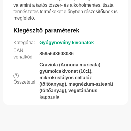
valamint a tartósítószer- és alkoholmentes, tiszta
természetes termékeket előnyben részesítőknek is
megfelelő.
Kiegészítő paraméterek
Kategória
:
Gyógynövény kivonatok
EAN
8595643608086
vonalkód
:
Graviola (Annona muricata)
gyümölcskivonat (10:1),
?
mikrokristályos cellulóz
Összetétel
:
(töltőanyag), magnézium-sztearát
(töltőanyag), vegetáriánus
kapszula