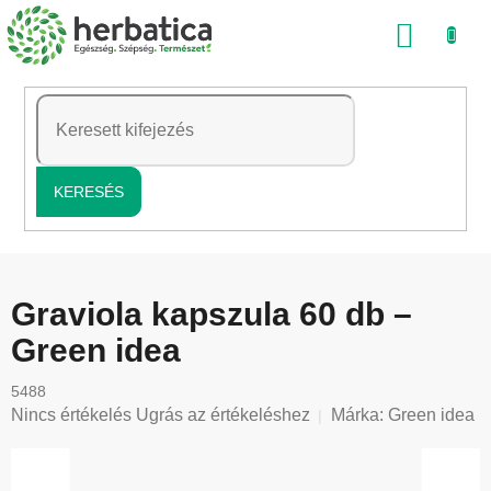
Ugrás
KOSÁ
a
fő
tartalomhoz
KERESÉS
Graviola kapszula 60 db –
Green idea
5488
A
Nincs értékelés
Ugrás az értékeléshez
Márka:
Green idea
termék
átlagos
értékelése