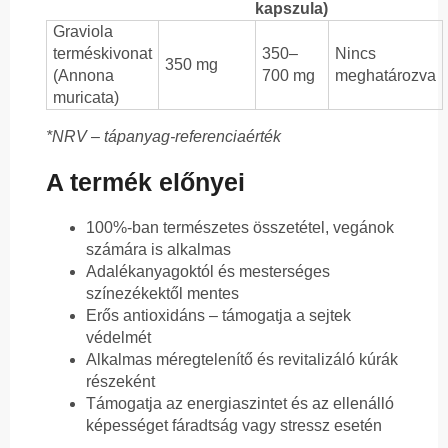
kapszula)
Graviola
terméskivonat
350–
Nincs
350 mg
(Annona
700 mg
meghatározva
muricata)
*NRV – tápanyag-referenciaérték
A termék előnyei
100%-ban természetes összetétel, vegánok
számára is alkalmas
Adalékanyagoktól és mesterséges
színezékektől mentes
Erős antioxidáns – támogatja a sejtek
védelmét
Alkalmas méregtelenítő és revitalizáló kúrák
részeként
Támogatja az energiaszintet és az ellenálló
képességet fáradtság vagy stressz esetén