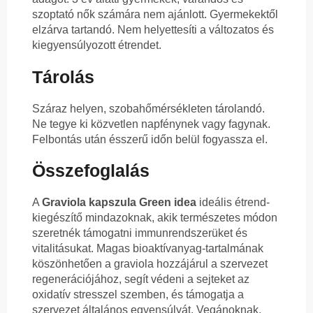
szoptató nők számára nem ajánlott. Gyermekektől
elzárva tartandó. Nem helyettesíti a változatos és
kiegyensúlyozott étrendet.
Tárolás
Száraz helyen, szobahőmérsékleten tárolandó.
Ne tegye ki közvetlen napfénynek vagy fagynak.
Felbontás után ésszerű időn belül fogyassza el.
Összefoglalás
A
Graviola kapszula Green idea
ideális étrend-
kiegészítő mindazoknak, akik természetes módon
szeretnék támogatni immunrendszerüket és
vitalitásukat. Magas bioaktívanyag-tartalmának
köszönhetően a graviola hozzájárul a szervezet
regenerációjához, segít védeni a sejteket az
oxidatív stresszel szemben, és támogatja a
szervezet általános egyensúlyát. Vegánoknak,