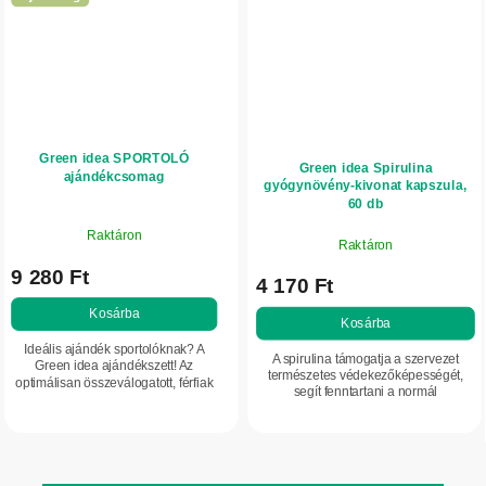
Green idea SPORTOLÓ
Green idea Spirulina
ajándékcsomag
gyógynövény-kivonat kapszula,
60 db
Raktáron
Raktáron
9 280 Ft
4 170 Ft
Kosárba
Kosárba
Ideális ajándék sportolóknak? A
A spirulina támogatja a szervezet
Green idea ajándékszett! Az
természetes védekezőképességét,
optimálisan összeválogatott, férfiak
segít fenntartani a normál
és nők számára egyaránt praktikus
vércukorszintet, és erős
termékek mindenkit
antioxidánsként járul hozzá a sejtek
megörvendeztetnek, aki...
oxidatív stresszel...