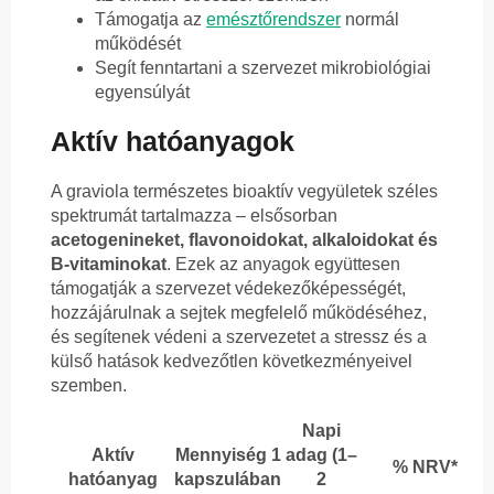
Támogatja az
emésztőrendszer
normál
működését
Segít fenntartani a szervezet mikrobiológiai
egyensúlyát
Aktív hatóanyagok
A graviola természetes bioaktív vegyületek széles
spektrumát tartalmazza – elsősorban
acetogenineket, flavonoidokat, alkaloidokat és
B-vitaminokat
. Ezek az anyagok együttesen
támogatják a szervezet védekezőképességét,
hozzájárulnak a sejtek megfelelő működéséhez,
és segítenek védeni a szervezetet a stressz és a
külső hatások kedvezőtlen következményeivel
szemben.
Napi
Aktív
Mennyiség 1
adag (1–
% NRV*
hatóanyag
kapszulában
2