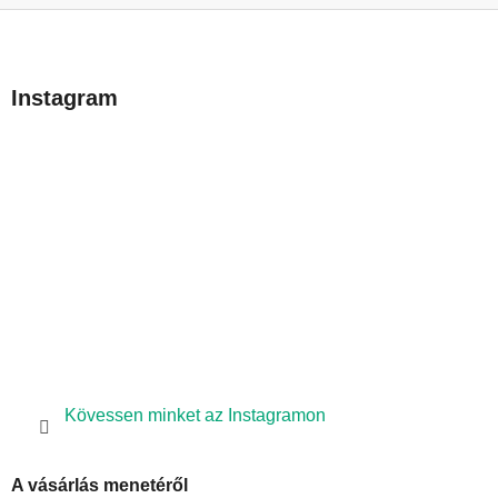
L
á
b
Instagram
l
é
c
Kövessen minket az Instagramon
A vásárlás menetéről