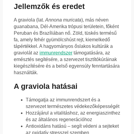
Jellemzők és eredet
A graviola (lat.
Annona muricata
), más néven
guanabana, Dél-Amerika trópusi területein, főként
Peruban és Brazíliában nő. Zöld, tüskés termésű
fa, amely fehér gyümölcshúst rejt, kiemelkedő
tápértékkel. A hagyományos őslakos kultúrák a
graviolát az
immunrendszer
támogatására, az
emésztés segítésére, a szervezet tisztítókúráinak
kiegészítésére és a belső egyensúly fenntartására
használták.
A graviola hatásai
Támogatja az immunrendszert és a
szervezet természetes védekezőképességét
Hozzájárul a vitalitáshoz, az energiaszinthez
és az általános regenerációhoz
Antioxidáns hatású – segít védeni a sejteket
az oxidatív stresszel szemben