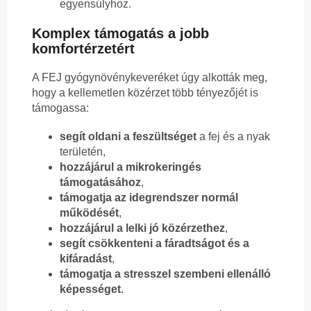
egyensúlyhoz.
Komplex támogatás a jobb
komfortérzetért
A FEJ gyógynövénykeveréket úgy alkották meg,
hogy a kellemetlen közérzet több tényezőjét is
támogassa:
segít oldani a feszültséget
a fej és a nyak
területén,
hozzájárul a mikrokeringés
támogatásához
,
támogatja az idegrendszer normál
működését
,
hozzájárul a lelki jó közérzethez
,
segít csökkenteni a fáradtságot és a
kifáradást
,
támogatja a stresszel szembeni ellenálló
képességet
.