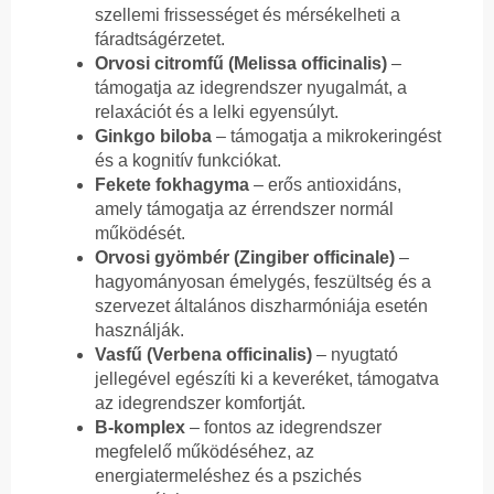
szellemi frissességet és mérsékelheti a
fáradtságérzetet.
Orvosi citromfű (Melissa officinalis)
–
támogatja az idegrendszer nyugalmát, a
relaxációt és a lelki egyensúlyt.
Ginkgo biloba
– támogatja a mikrokeringést
és a kognitív funkciókat.
Fekete fokhagyma
– erős antioxidáns,
amely támogatja az érrendszer normál
működését.
Orvosi gyömbér (Zingiber officinale)
–
hagyományosan émelygés, feszültség és a
szervezet általános diszharmóniája esetén
használják.
Vasfű (Verbena officinalis)
– nyugtató
jellegével egészíti ki a keveréket, támogatva
az idegrendszer komfortját.
B-komplex
– fontos az idegrendszer
megfelelő működéséhez, az
energiatermeléshez és a pszichés