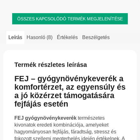
ÖSSZES KAPCSOLÓDÓ TERMÉK MEGJELENÍTÉSE
Leírás
Hasonló (8)
Értékelés
Beszélgetés
Termék részletes leírása
FEJ – gyógynövénykeverék a
komfortérzet, az egyensúly és
a jó közérzet támogatására
fejfájás esetén
FEJ gyógynövénykeverék
természetes
kivonatok eredeti kombinációja, amelyeket
hagyományosan fejfájás, fáradtság, stressz és
fokozott szellemi megterhelés idején értékelnek. A