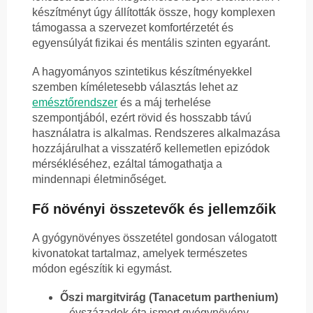
készítményt úgy állították össze, hogy komplexen
támogassa a szervezet komfortérzetét és
egyensúlyát fizikai és mentális szinten egyaránt.
A hagyományos szintetikus készítményekkel
szemben kíméletesebb választás lehet az
emésztőrendszer
és a máj terhelése
szempontjából, ezért rövid és hosszabb távú
használatra is alkalmas. Rendszeres alkalmazása
hozzájárulhat a visszatérő kellemetlen epizódok
mérsékléséhez, ezáltal támogathatja a
mindennapi életminőséget.
Fő növényi összetevők és jellemzőik
A gyógynövényes összetétel gondosan válogatott
kivonatokat tartalmaz, amelyek természetes
módon egészítik ki egymást.
Őszi margitvirág (Tanacetum parthenium)
– évszázadok óta ismert gyógynövény,