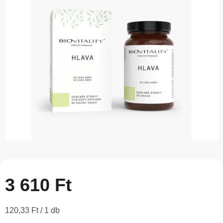
5-
ből
0,0
csillag.
3 610 Ft
Egységár:
120,33 Ft / 1 db