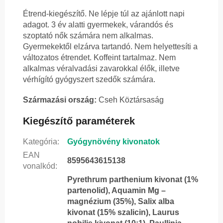
Étrend-kiegészítő. Ne lépje túl az ajánlott napi
adagot. 3 év alatti gyermekek, várandós és
szoptató nők számára nem alkalmas.
Gyermekektől elzárva tartandó. Nem helyettesíti a
változatos étrendet. Koffeint tartalmaz. Nem
alkalmas véralvadási zavarokkal élők, illetve
vérhígító gyógyszert szedők számára.
Származási ország:
Cseh Köztársaság
Kiegészítő paraméterek
Kategória
:
Gyógynövény kivonatok
EAN
8595643615138
vonalkód
:
Pyrethrum parthenium kivonat (1%
partenolid), Aquamin Mg –
magnézium (35%), Salix alba
kivonat (15% szalicin), Laurus