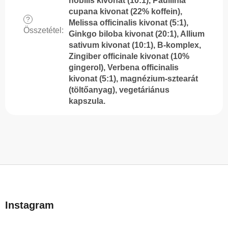
nobilis kivonat (10:1), Paullinia
cupana kivonat (22% koffein),
?
Melissa officinalis kivonat (5:1),
Összetétel
:
Ginkgo biloba kivonat (20:1), Allium
sativum kivonat (10:1), B-komplex,
Zingiber officinale kivonat (10%
gingerol), Verbena officinalis
kivonat (5:1), magnézium-sztearát
(töltőanyag), vegetáriánus
kapszula.
L
á
b
Instagram
l
é