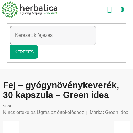
Ugrás
KOSÁ
a
fő
tartalomhoz
KERESÉS
Fej – gyógynövénykeverék,
30 kapszula – Green idea
5686
A
Nincs értékelés
Ugrás az értékeléshez
Márka:
Green idea
termék
átlagos
értékelése