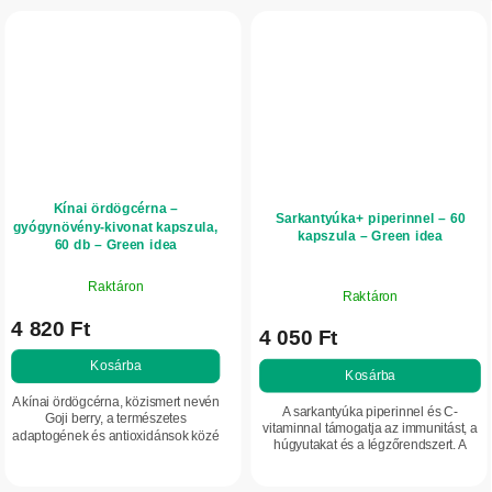
Kínai ördögcérna –
Sarkantyúka+ piperinnel – 60
gyógynövény-kivonat kapszula,
kapszula – Green idea
60 db – Green idea
Raktáron
Raktáron
4 820 Ft
4 050 Ft
Kosárba
Kosárba
A kínai ördögcérna, közismert nevén
A sarkantyúka piperinnel és C-
Goji berry, a természetes
vitaminnal támogatja az immunitást, a
adaptogének és antioxidánsok közé
húgyutakat és a légzőrendszert. A
tartozik. Támogatja a vitalitást, az
piperin fokozza a hatóanyagok
immunrendszer normál működését,
hasznosulását. Alkalmas a szervezet...
a...