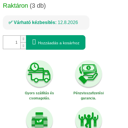
Raktáron
(3 db)
Várható kézbesítés:
12.8.2026
Hozzáadás a kosárhoz
Gyors szállítás és
Pénzvisszafizetési
csomagolás.
garancia.