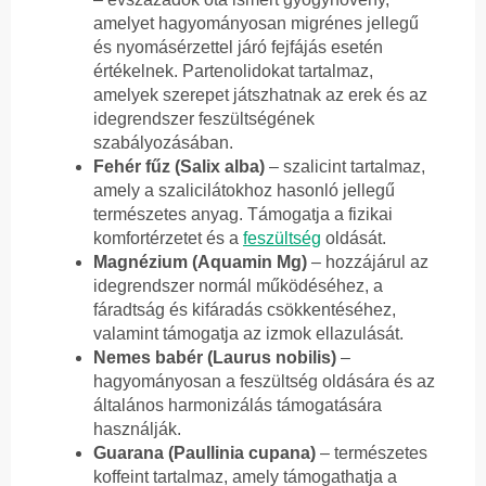
amelyet hagyományosan migrénes jellegű
és nyomásérzettel járó fejfájás esetén
értékelnek. Partenolidokat tartalmaz,
amelyek szerepet játszhatnak az erek és az
idegrendszer feszültségének
szabályozásában.
Fehér fűz (Salix alba)
– szalicint tartalmaz,
amely a szalicilátokhoz hasonló jellegű
természetes anyag. Támogatja a fizikai
komfortérzetet és a
feszültség
oldását.
Magnézium (Aquamin Mg)
– hozzájárul az
idegrendszer normál működéséhez, a
fáradtság és kifáradás csökkentéséhez,
valamint támogatja az izmok ellazulását.
Nemes babér (Laurus nobilis)
–
hagyományosan a feszültség oldására és az
általános harmonizálás támogatására
használják.
Guarana (Paullinia cupana)
– természetes
koffeint tartalmaz, amely támogathatja a