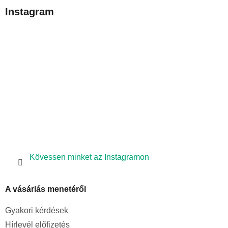
b
Instagram
l
é
c
Kövessen minket az Instagramon
A vásárlás menetéről
Gyakori kérdések
Hírlevél előfizetés