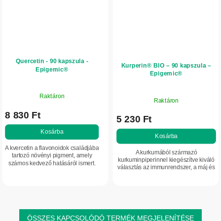
Quercetin - 90 kapszula -
Kurperin® BIO – 90 kapszula –
Epigemic®
Epigemic®
Raktáron
Raktáron
8 830 Ft
5 230 Ft
Kosárba
Kosárba
A kvercetin a flavonoidok családjába
A kurkumából származó
tartozó növényi pigment, amely
kurkuminpiperinnel kiegészítve kiváló
számos kedvező hatásáról ismert.
választás az immunrendszer, a máj és
Különösen alkalmas fokozott fizikai
az ízületek normál működésének
terhelés esetén. Az erős
támogatására. A kurkumin és a
antioxidánsok...
piperin...
ÖSSZES KAPCSOLÓDÓ TERMÉK MEGJELENÍTÉSE