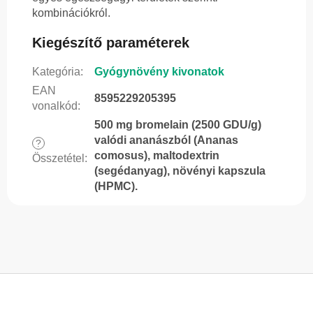
kombinációkról.
Kiegészítő paraméterek
Kategória
:
Gyógynövény kivonatok
EAN
8595229205395
vonalkód
:
500 mg bromelain (2500 GDU/g)
valódi ananászból (Ananas
?
comosus), maltodextrin
Összetétel
:
(segédanyag), növényi kapszula
(HPMC).
L
á