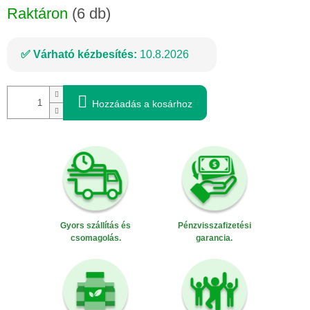
Raktáron
(6 db)
Várható kézbesítés:
10.8.2026
Hozzáadás a kosárhoz
Gyors szállítás és
Pénzvisszafizetési
csomagolás.
garancia.