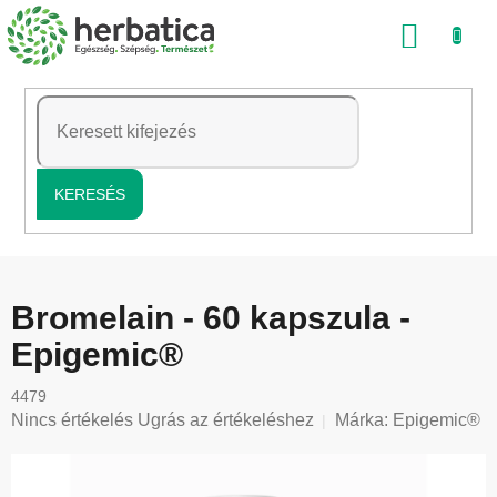
Ugrás
KOSÁ
a
fő
tartalomhoz
KERESÉS
Bromelain - 60 kapszula -
Epigemic®
4479
A
Nincs értékelés
Ugrás az értékeléshez
Márka:
Epigemic®
termék
átlagos
értékelése