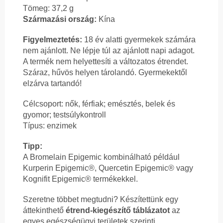
Tömeg: 37,2 g
Származási ország:
Kína
Figyelmeztetés:
18 év alatti gyermekek számára
nem ajánlott. Ne lépje túl az ajánlott napi adagot.
A termék nem helyettesíti a változatos étrendet.
Száraz, hűvös helyen tárolandó. Gyermekektől
elzárva tartandó!
Célcsoport: nők, férfiak; emésztés, belek és
gyomor; testsúlykontroll
Típus: enzimek
Tipp:
A Bromelain Epigemic kombinálható például
Kurperin Epigemic®, Quercetin Epigemic® vagy
Kognifit Epigemic® termékekkel.
Szeretne többet megtudni? Készítettünk egy
áttekinthető
étrend-kiegészítő táblázatot
az
egyes egészségügyi területek szerinti