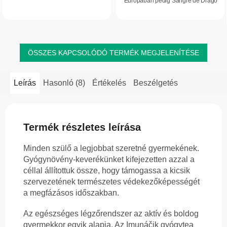
Európában pedig Sangre de Drago
csillag.
képességét, valamint hozzájárul a
néven ismert anyagot tartalmazza: a
légzőrendszer normál
sárkányfa természetes gyantáját.
működéséhez, az emésztés és a
Ecuador és Peru...
bőr...
ÖSSZES KAPCSOLÓDÓ TERMÉK MEGJELENÍTÉSE
Leírás
Hasonló (8)
Értékelés
Beszélgetés
Termék részletes leírása
Minden szülő a legjobbat szeretné gyermekének.
Gyógynövény-keverékünket kifejezetten azzal a
céllal állítottuk össze, hogy támogassa a kicsik
szervezetének természetes védekezőképességét
a megfázásos időszakban.
Az egészséges légzőrendszer az aktív és boldog
gyermekkor egyik alapja. Az Imunáčik gyógytea