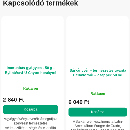
Kapcsolódó termékek
Immunitás gyógytea - 50 g -
Sárkányvér – természetes gyanta
Bylinářství U Chytré horákyně
Ecuadorból – cseppek 50 ml
Raktáron
A
Raktáron
termék
2 840 Ft
6 040 Ft
átlagos
értékelése
Kosárba
Kosárba
5-
A gyógynövénykeverék támogatja a
ből
A Sárkányvér készítmény a Latin-
szervezet természetes
5,0
Amerikában Sangre de Grado,
védekezőképességét és ellenálló