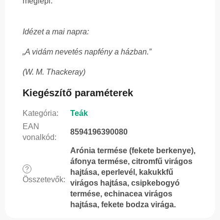
meglepi.
Idézet a mai napra:
„A vidám nevetés napfény a házban.”
(W. M. Thackeray)
Kiegészítő paraméterek
Kategória
:
Teák
EAN
8594196390080
vonalkód
:
Arónia termése (fekete berkenye),
áfonya termése, citromfű virágos
?
hajtása, eperlevél, kakukkfű
Összetevők
:
virágos hajtása, csipkebogyó
termése, echinacea virágos
hajtása, fekete bodza virága.