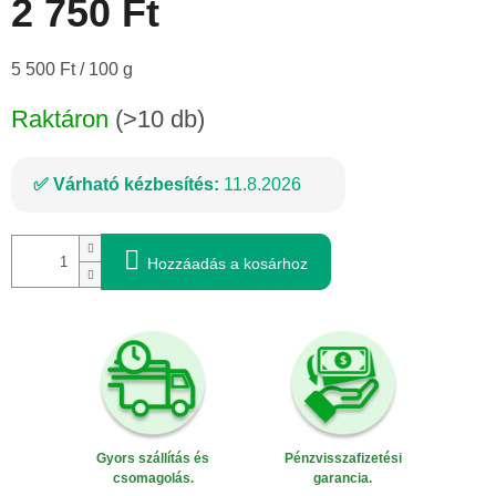
2 750 Ft
Egységár:
5 500 Ft / 100 g
Raktáron
(>10 db)
Várható kézbesítés:
11.8.2026
Hozzáadás a kosárhoz
Gyors szállítás és
Pénzvisszafizetési
csomagolás.
garancia.