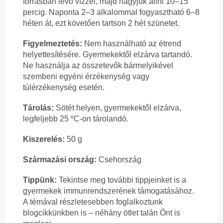
forrásban lévő vízzel, majd hagyjuk állni 10–15
percig. Naponta 2–3 alkalommal fogyasztható 6–8
héten át, ezt követően tartson 2 hét szünetet.
Figyelmeztetés:
Nem használható az étrend
helyettesítésére. Gyermekektől elzárva tartandó.
Ne használja az összetevők bármelyikével
szembeni egyéni érzékenység vagy
túlérzékenység esetén.
Tárolás:
Sötét helyen, gyermekektől elzárva,
legfeljebb 25 ºC-on tárolandó.
Kiszerelés:
50 g
Származási ország:
Csehország
Tippünk:
Tekintse meg további tippjeinket is a
gyermekek immunrendszerének támogatásához.
A témával részletesebben foglalkoztunk
blogcikkünkben is – néhány ötlet talán Önt is