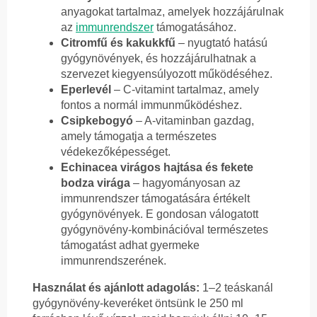
anyagokat tartalmaz, amelyek hozzájárulnak
az
immunrendszer
támogatásához.
Citromfű és kakukkfű
– nyugtató hatású
gyógynövények, és hozzájárulhatnak a
szervezet kiegyensúlyozott működéséhez.
Eperlevél
– C-vitamint tartalmaz, amely
fontos a normál immunműködéshez.
Csipkebogyó
– A-vitaminban gazdag,
amely támogatja a természetes
védekezőképességet.
Echinacea virágos hajtása és fekete
bodza virága
– hagyományosan az
immunrendszer támogatására értékelt
gyógynövények. E gondosan válogatott
gyógynövény-kombinációval természetes
támogatást adhat gyermeke
immunrendszerének.
Használat és ajánlott adagolás:
1–2 teáskanál
gyógynövény-keveréket öntsünk le 250 ml