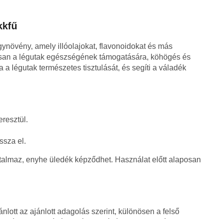
kkfű
ynövény, amely illóolajokat, flavonoidokat és más
san a légutak egészségének támogatására, köhögés és
 a légutak természetes tisztulását, és segíti a váladék
resztül.
ssza el.
rtalmaz, enyhe üledék képződhet. Használat előtt alaposan
nlott az ajánlott adagolás szerint, különösen a felső