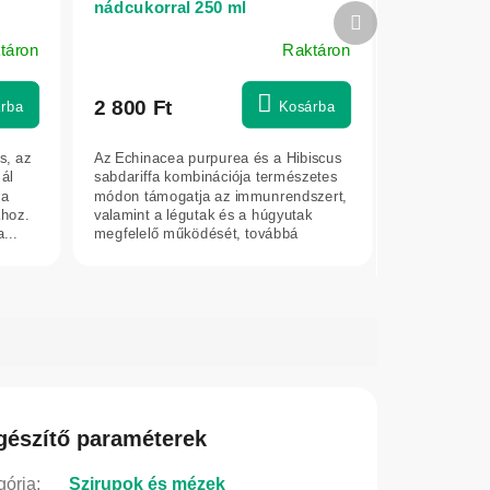
nádcukorral 250 ml
Következő
termék
táron
Raktáron
2 800 Ft
rba
Kosárba
s, az
Az Echinacea purpurea és a Hibiscus
ál
sabdariffa kombinációja természetes
 a
módon támogatja az immunrendszert,
ához.
valamint a légutak és a húgyutak
...
megfelelő működését, továbbá
értékes...
gészítő paraméterek
gória
:
Szirupok és mézek