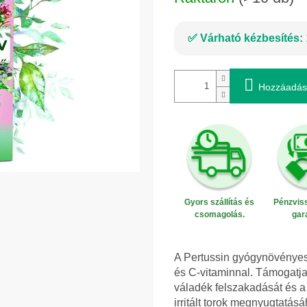
Várható kézbesítés:
Hozzáadás
Gyors szállítás és
Pénzviss
csomagolás.
gar
A Pertussin gyógynövényes 
és C-vitaminnal. Támogatja
váladék felszakadását és a
irritált torok megnyugtatá