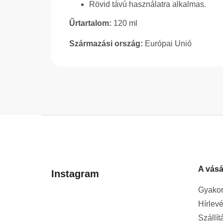
Rövid távú használatra alkalmas.
Űrtartalom:
120 ml
Származási ország:
Európai Unió
L
á
b
l
A vásá
é
Instagram
c
Gyakor
Hírlevé
Szállít