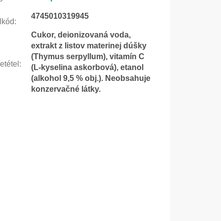
4745010319945
lkód
:
Cukor, deionizovaná voda,
extrakt z listov materinej dúšky
(Thymus serpyllum), vitamín C
etétel
:
(L-kyselina askorbová), etanol
(alkohol 9,5 % obj.). Neobsahuje
konzervačné látky.