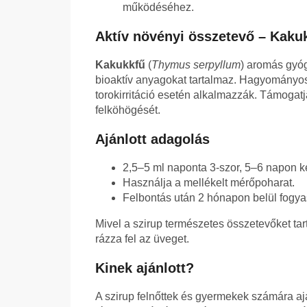
működéséhez.
Aktív növényi összetevő – Kaku
Kakukkfű
(
Thymus serpyllum
) aromás gyóg
bioaktív anyagokat tartalmaz. Hagyományo
torokirritáció esetén alkalmazzák. Támogatja
felköhögését.
Ajánlott adagolás
2,5–5 ml naponta 3-szor, 5–6 napon ke
Használja a mellékelt mérőpoharat.
Felbontás után 2 hónapon belül fogya
Mivel a szirup természetes összetevőket ta
rázza fel az üveget.
Kinek ajánlott?
A szirup felnőttek és gyermekek számára ajá