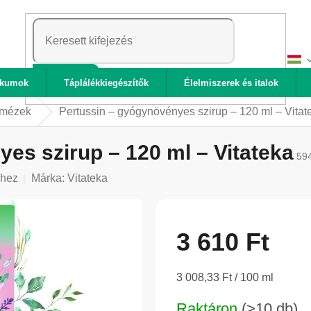
KERESÉS
ikumok
Táplálékkiegészítők
Élelmiszerek és italok
 mézek
Pertussin – gyógynövényes szirup – 120 ml – Vitat
es szirup – 120 ml – Vitateka
59
shez
Márka:
Vitateka
3 610 Ft
Egységár:
3 008,33 Ft / 100 ml
Raktáron
(>10 db)