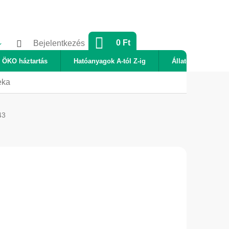
KOSÁR
0 Ft
Bejelentkezés
ÖKO háztartás
Hatóanyagok A-tól Z-ig
Állatok
Új
eka
43