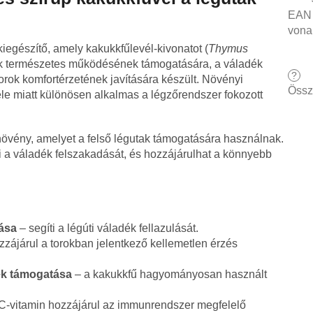
EAN
vona
iegészítő, amely kakukkfűlevél-kivonatot (
Thymus
utak természetes működésének támogatására, a váladék
?
torok komfortérzetének javítására készült. Növényi
Össz
ele miatt különösen alkalmas a légzőrendszer fokozott
vény, amelyet a felső légutak támogatására használnak.
i a váladék felszakadását, és hozzájárulhat a könnyebb
ása
– segíti a légúti váladék fellazulását.
zzájárul a torokban jelentkező kellemetlen érzés
ek támogatása
– a kakukkfű hagyományosan használt
C-vitamin hozzájárul az immunrendszer megfelelő