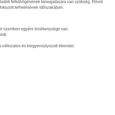
a váladék felköhögésének támogatására van szükség. Rövid
fokozott terhelésének időszakában.
el szemben egyéni érzékenysége van.
ott.
a változatos és kiegyensúlyozott étrendet.