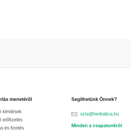
rlás menetéről
Segíthetünk Önnek?
i kérdések
szia@herbatica.hu
l előfizetés
Minden a csapatunkról
ás és fizetés