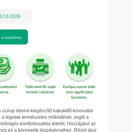
12.8.2026
 a kosárhoz
zafizetési
Több mint 60 saját
Európa-szerte több
ancia.
termék raktáron.
ezer ügyfél által
tesztelve.
szirup étrend-kiegészítő kakukkfű-kivonattal
 a légutak természetes működését, segíti a
 köhögés komfortosabbá tételét. Hozzájárul az
sához és a könnyebb légzésérzethez. Rövid távú