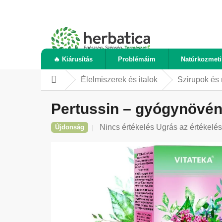
Ugrás
a
fő
tartalomhoz
🔥 Kiárusítás
Problémáim
Natúrkozmet
Élelmiszerek és italok
Szirupok és
Kezdőlap
Pertussin – gyógynövény
A
Nincs értékelés
Ugrás az értékelé
Újdonság
termék
átlagos
értékelése
5-
ből
0,0
csillag.