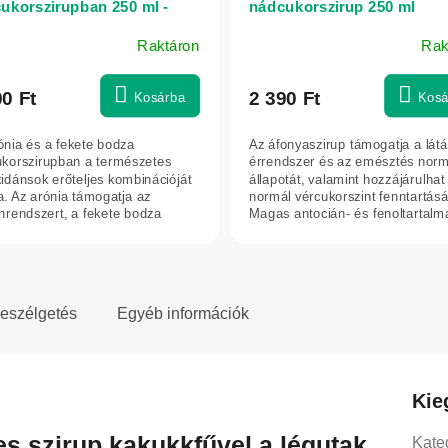
ukorszirupban 250 ml -
nádcukorszirup 250 ml
n idea
Raktáron
Rak
00 Ft
2 390 Ft
Kosárba
Kosá
ónia és a fekete bodza
Az áfonyaszirup támogatja a látá
korszirupban a természetes
érrendszer és az emésztés norm
xidánsok erőteljes kombinációját
állapotát, valamint hozzájárulhat
ja. Az arónia támogatja az
normál vércukorszint fenntartás
rendszert, a fekete bodza
Magas antocián- és fenoltartalma
árul a...
eszélgetés
Egyéb információk
Kie
s szirup kakukkfűvel a légutak
Kate