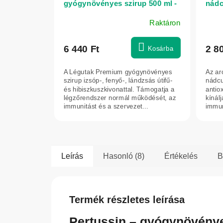
gyógynövényes szirup 500 ml -
nádc
Green idea
Gree
Raktáron
6 440 Ft
2 8
Kosárba
A Légutak Premium gyógynövényes
Az ar
szirup izsóp-, fenyő-, lándzsás útifű-
nádcu
és hibiszkuszkivonattal. Támogatja a
antio
légzőrendszer normál működését, az
kínál
immunitást és a szervezet...
immun
hozzáj
Leírás
Hasonló (8)
Értékelés
B
Termék részletes leírása
Pertussin – gyógynövénye