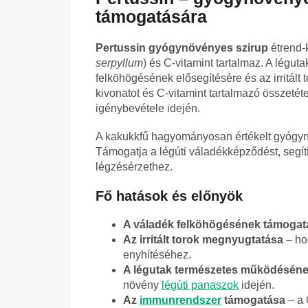
támogatására
Pertussin gyógynövényes szirup
étrend-k
serpyllum
) és C-vitamint tartalmaz. A lég
felköhögésének elősegítésére és az irritált 
kivonatot és C-vitamint tartalmazó összetét
igénybevétele idején.
A kakukkfű hagyományosan értékelt gyógynö
Támogatja a légúti váladékképződést, segít
légzésérzethez.
Fő hatások és előnyök
A váladék felköhögésének támogat
Az irritált torok megnyugtatása
– ho
enyhítéséhez.
A légutak természetes működésén
növény
légúti panaszok
idején.
Az
immunrendszer
támogatása
– a 