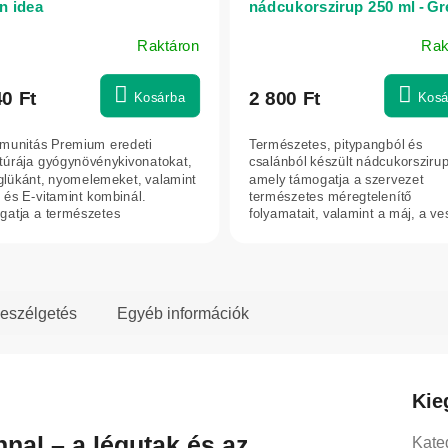
n idea
nádcukorszirup 250 ml - G
idea
Raktáron
Rak
40 Ft
2 800 Ft
Kosárba
Kosá
munitás Premium eredeti
Természetes, pitypangból és
túrája gyógynövénykivonatokat,
csalánból készült nádcukorszirup
glükánt, nyomelemeket, valamint
amely támogatja a szervezet
- és E-vitamint kombinál.
természetes méregtelenítő
atja a természetes
folyamatait, valamint a máj, a ve
működést,...
és a húgyutak normál...
eszélgetés
Egyéb információk
Kie
nal – a légutak és az
Kate