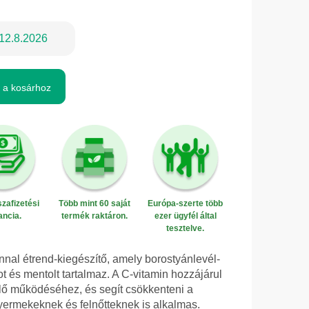
12.8.2026
 a kosárhoz
zafizetési
Több mint 60 saját
Európa-szerte több
ancia.
termék raktáron.
ezer ügyfél által
tesztelve.
nnal étrend-kiegészítő, amely borostyánlevél-
t és mentolt tartalmaz. A C-vitamin hozzájárul
ő működéséhez, és segít csökkenteni a
gyermekeknek és felnőtteknek is alkalmas.