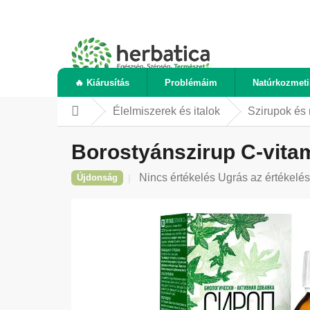
Ugrás
a
fő
tartalomhoz
🔥 Kiárusítás
Problémáim
Natúrkozmet
Élelmiszerek és italok
Szirupok és
Kezdőlap
Borostyánszirup C-vitam
A
Nincs értékelés
Ugrás az értékelé
Újdonság
termék
átlagos
értékelése
5-
ből
0,0
csillag.