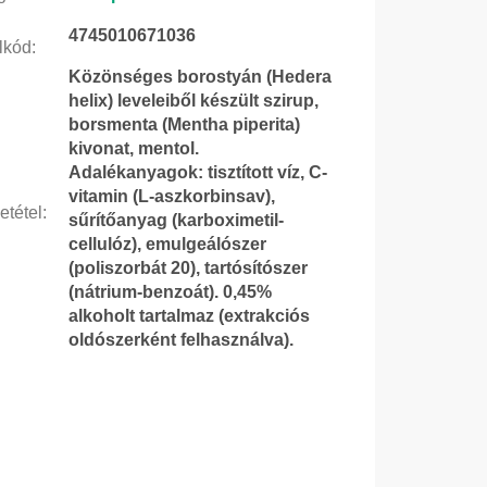
4745010671036
lkód
:
Közönséges borostyán (Hedera
helix) leveleiből készült szirup,
borsmenta (Mentha piperita)
kivonat, mentol.
Adalékanyagok: tisztított víz, C-
vitamin (L-aszkorbinsav),
etétel
:
sűrítőanyag (karboximetil-
cellulóz), emulgeálószer
(poliszorbát 20), tartósítószer
(nátrium-benzoát). 0,45%
alkoholt tartalmaz (extrakciós
oldószerként felhasználva).