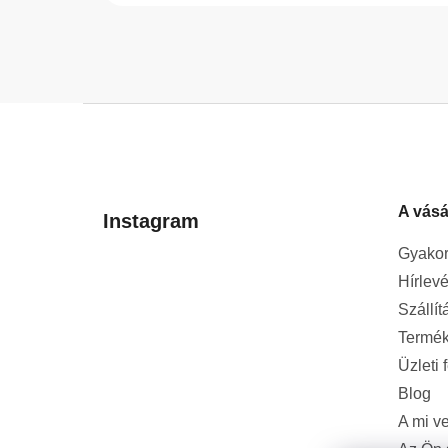
L
á
b
l
A vásá
é
Instagram
c
Gyakor
Hírlevé
Szállít
Termék
Üzleti 
Blog
A mi v