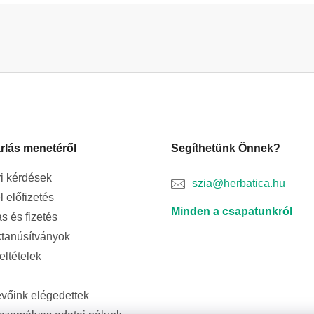
rlás menetéről
Segíthetünk Önnek?
i kérdések
szia@herbatica.hu
l előfizetés
Minden a csapatunkról
ás és fizetés
tanúsítványok
feltételek
evőink elégedettek