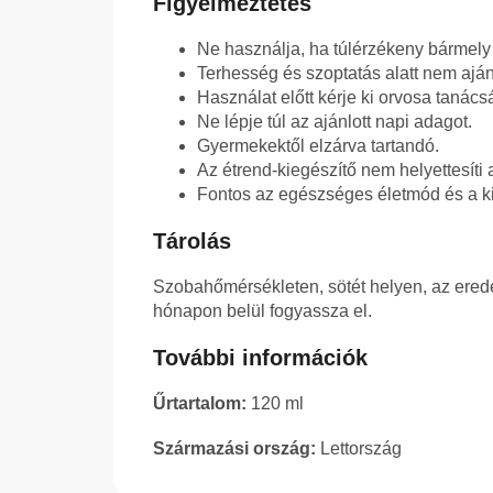
Figyelmeztetés
Ne használja, ha túlérzékeny bármely
Terhesség és szoptatás alatt nem ajánl
Használat előtt kérje ki orvosa tanácsá
Ne lépje túl az ajánlott napi adagot.
Gyermekektől elzárva tartandó.
Az étrend-kiegészítő nem helyettesíti 
Fontos az egészséges életmód és a ki
Tárolás
Szobahőmérsékleten, sötét helyen, az erede
hónapon belül fogyassza el.
További információk
Űrtartalom:
120 ml
Származási ország:
Lettország