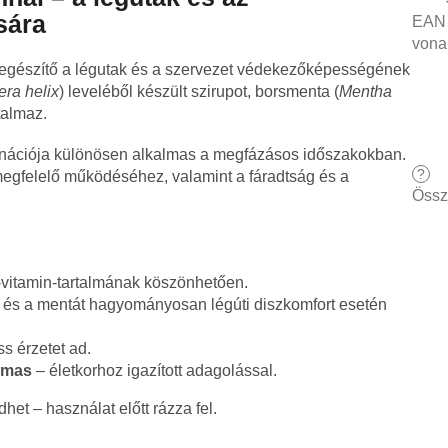
sára
EAN
vona
iegészítő a légutak és a szervezet védekezőképességének
ra helix
) leveléből készült szirupot, borsmenta (
Mentha
talmaz.
inációja különösen alkalmas a megfázásos időszakokban.
?
egfelelő működéséhez, valamint a fáradtság és a
Össz
vitamin-tartalmának köszönhetően.
 és a mentát hagyományosan légúti diszkomfort esetén
ss érzetet ad.
almas
– életkorhoz igazított adagolással.
et – használat előtt rázza fel.