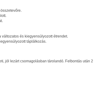
 összetevőre.
ott.
t.
a változatos és kiegyensúlyozott étrendet.
egyensúlyozott táplálkozás.
ti, jól lezárt csomagolásban tárolandó. Felbontás után 2