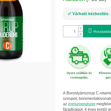
Várható kézbesítés:
Hozzáadás
Gyors szállítás és
Pénzviss
csomagolás.
gar
A Borostyánszirup C-vitami
szirupot, borsmentakivonato
az
immunrendszer
megfelel
fáradtságot. 4 éves kortól 