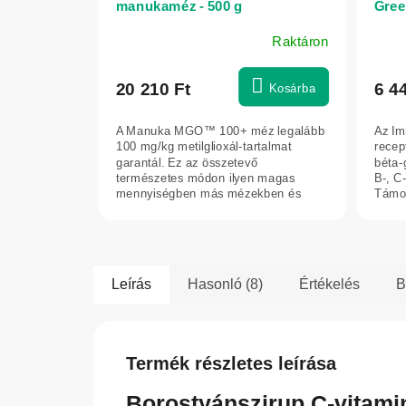
manukaméz - 500 g
Gree
Raktáron
20 210 Ft
6 4
Kosárba
A Manuka MGO™ 100+ méz legalább
Az Im
100 mg/kg metilglioxál-tartalmat
recep
garantál. Ez az összetevő
béta-
természetes módon ilyen magas
B-, C
mennyiségben más mézekben és
Támog
élelmiszerekben nem...
immun
Leírás
Hasonló (8)
Értékelés
B
Termék részletes leírása
Borostyánszirup C-vitamin