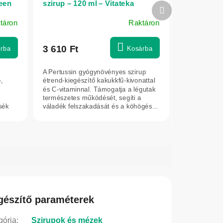
reen
szirup – 120 ml – Vitateka
Következő
termék
táron
Raktáron
3 610 Ft
rba
Kosárba
A Pertussin gyógynövényes szirup
,
étrend-kiegészítő kakukkfű-kivonattal
és C-vitaminnal. Támogatja a légutak
természetes működését, segíti a
sék
váladék felszakadását és a köhögés...
gészítő paraméterek
gória
:
Szirupok és mézek