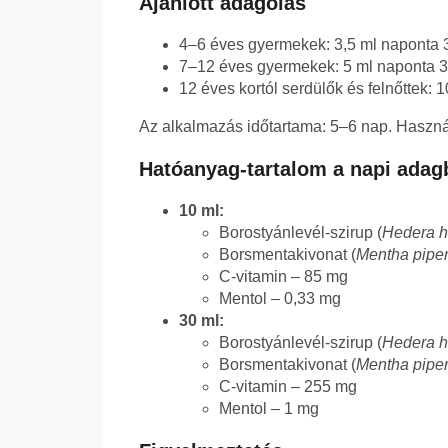
Ajánlott adagolás
4–6 éves gyermekek: 3,5 ml naponta 3
7–12 éves gyermekek: 5 ml naponta 3
12 éves kortól serdülők és felnőttek: 
Az alkalmazás időtartama: 5–6 nap. Haszná
Hatóanyag-tartalom a napi adag
10 ml:
Borostyánlevél-szirup (
Hedera h
Borsmentakivonat (
Mentha piper
C-vitamin – 85 mg
Mentol – 0,33 mg
30 ml:
Borostyánlevél-szirup (
Hedera h
Borsmentakivonat (
Mentha piper
C-vitamin – 255 mg
Mentol – 1 mg