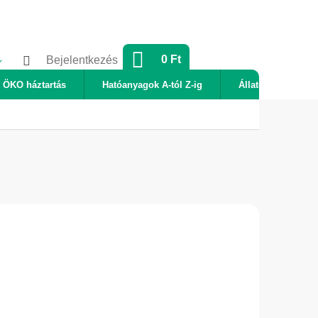
KOSÁR
0 Ft
Bejelentkezés
ÖKO háztartás
Hatóanyagok A-tól Z-ig
Állatok
Új