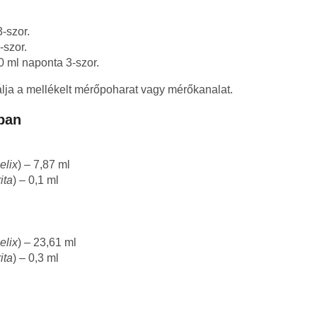
-szor.
-szor.
10 ml naponta 3-szor.
lja a mellékelt mérőpoharat vagy mérőkanalat.
ban
elix
) – 7,87 ml
ita
) – 0,1 ml
elix
) – 23,61 ml
ita
) – 0,3 ml