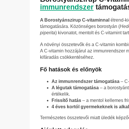
immunrendszer
támogatá
A Borostyánszirup C-vitaminnal
étrend-k
támogatására. Közönséges borostyán (
Hede
piperita
) kivonatot, mentolt és C-vitamint tar
A növényi összetevők és a C-vitamin komb
A C-vitamin hozzájárul az immunrendszer m
kifáradás csökkentéséhez.
Fő hatások és előnyök
Az immunrendszer támogatása
– C-
A légutak támogatása
– a borostyánt
értékelik.
Frissítő hatás
– a mentol kellemes fri
4 éves kortól gyermekeknek is alk
Természetes összetevői miatt üledék képződh