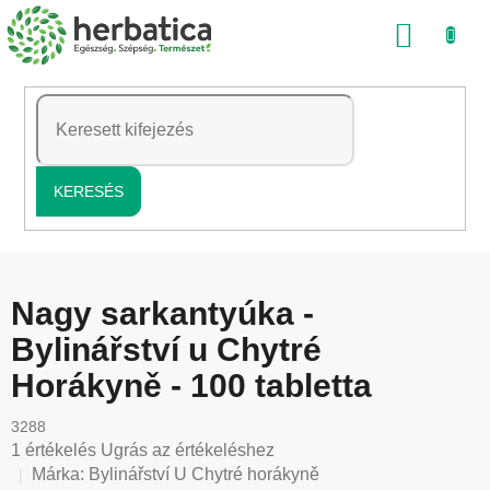
Ugrás
KOSÁ
a
fő
tartalomhoz
KERESÉS
Nagy sarkantyúka -
Bylinářství u Chytré
Horákyně - 100 tabletta
3288
A
1 értékelés
Ugrás az értékeléshez
termék
Márka:
Bylinářství U Chytré horákyně