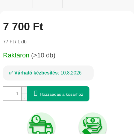
7 700 Ft
Egységár:
77 Ft / 1 db
Raktáron
(>10 db)
Várható kézbesítés:
10.8.2026
Hozzáadás a kosárhoz