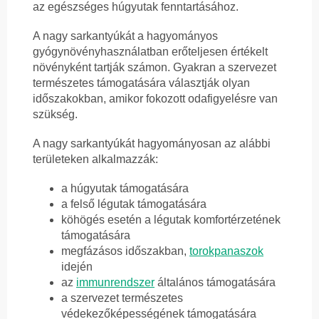
az egészséges húgyutak fenntartásához.
A nagy sarkantyúkát a hagyományos
gyógynövényhasználatban erőteljesen értékelt
növényként tartják számon. Gyakran a szervezet
természetes támogatására választják olyan
időszakokban, amikor fokozott odafigyelésre van
szükség.
A nagy sarkantyúkát hagyományosan az alábbi
területeken alkalmazzák:
a húgyutak támogatására
a felső légutak támogatására
köhögés esetén a légutak komfortérzetének
támogatására
megfázásos időszakban,
torokpanaszok
idején
az
immunrendszer
általános támogatására
a szervezet természetes
védekezőképességének támogatására