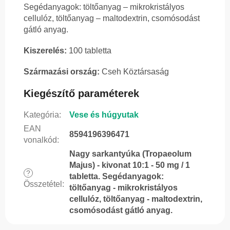
Segédanyagok: töltőanyag – mikrokristályos
cellulóz, töltőanyag – maltodextrin, csomósodást
gátló anyag.
Kiszerelés:
100 tabletta
Származási ország:
Cseh Köztársaság
Kiegészítő paraméterek
Kategória
:
Vese és húgyutak
EAN
8594196396471
vonalkód
:
Nagy sarkantyúka (Tropaeolum
Majus) - kivonat 10:1 - 50 mg / 1
?
tabletta. Segédanyagok:
Összetétel
:
töltőanyag - mikrokristályos
cellulóz, töltőanyag - maltodextrin,
csomósodást gátló anyag.