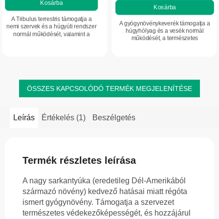
Kosárba
5-
Kosárba
ből
A Tribulus terrestris támogatja a
A gyógynövénykeverék támogatja a
5,0
nemi szervek és a húgyúti rendszer
húgyhólyag és a vesék normál
normál működését, valamint a
csillag.
működését, a természetes
hormonális aktivitást. Hozzájárulhat
védekezőképességet, valamint az
a szexuális vágy, az energia és a...
immunrendszer megfelelő működését
az antimikrobiális...
ÖSSZES KAPCSOLÓDÓ TERMÉK MEGJELENÍTÉSE
Leírás
Értékelés (1)
Beszélgetés
Termék részletes leírása
A nagy sarkantyúka (eredetileg Dél-Amerikából
származó növény) kedvező hatásai miatt régóta
ismert gyógynövény. Támogatja a szervezet
természetes védekezőképességét, és hozzájárul