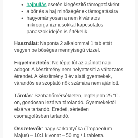
hajhullás
esetén kiegészítő támogatásként
a bőr és a haj minőségének támogatására
hagyományosan a nem kívánatos
mikroorganizmusokkal kapcsolatos
panaszok idején is értékelik
Használat:
Naponta 2 alkalommal 1 tablettát
vegyen be bőséges mennyiségű vízzel.
Figyelmeztetés:
Ne lépje túl az ajánlott napi
adagot. A készítmény nem helyettesíti a változatos
étrendet. A készítmény 3 év alatti gyermekek,
várandós és szoptató nők számára nem ajánlott.
Tárolás:
Szobahőmérsékleten, legfeljebb 25 °C-
on, gondosan lezárva tárolandó. Gyermekektől
elzárva tartandó. Eredeti, sértetlen
csomagolásban tartandó.
Összetevők:
nagy sarkantyúka (Tropaeolum
Majus) – 10:1 kivonat – 50 mg / 1 tabletta.