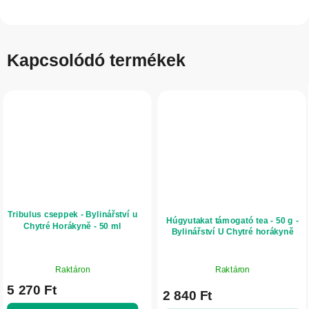
Kapcsolódó termékek
Tribulus cseppek - Bylinářství u
Húgyutakat támogató tea - 50 g -
Chytré Horákyně - 50 ml
Bylinářství U Chytré horákyně
A
Raktáron
Raktáron
termék
5 270 Ft
átlagos
2 840 Ft
értékelése