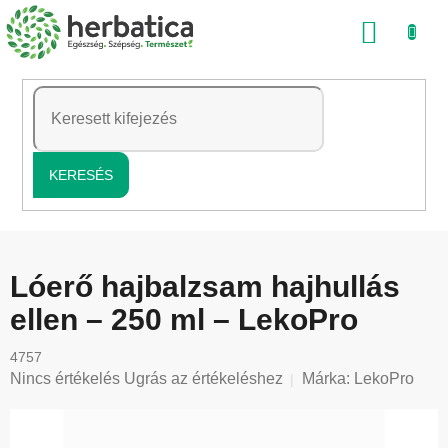
Ugrás
KOSÁ
a
fő
tartalomhoz
KERESÉS
Lóerő hajbalzsam hajhullás
ellen – 250 ml – LekoPro
4757
A
Nincs értékelés
Ugrás az értékeléshez
Márka:
LekoPro
termék
átlagos
értékelése