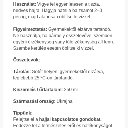
Használat:
Vigye fel egyenletesen a tiszta,
nedves hajra. Hagyja hatni a balzsamot 2–3
percig, majd alaposan öblítse le vízzel.
Figyelmeztetés:
Gyermekektől elzárva tartandó.
Ne használja, ha bármely összetevővel szemben
egyéni érzékenység vagy túlérzékenység áll fenn.
Szembe kerülés esetén öblítse ki vízzel.
Összetevők:
Tárolás:
Sötét helyen, gyermekektől elzárva,
legfeljebb 25 ºC-on tárolandó.
Kiszerelés / űrtartalom:
250 ml
Származási ország:
Ukrajna
Tippünk:
Felejtse el a
hajjal kapcsolatos gondokat.
Fedezze fel a természetes erőt és hatékonyságot