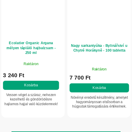
Ecolatier Organic Argana
Nagy sarkantyúka - Bylinářství u
mélyen tápláló hajbalzsam -
Chytré Horákyně - 100 tabletta
250 ml
Raktáron
A
Raktáron
termék
3 240 Ft
7 700 Ft
átlagos
értékelése
Kosárba
Kosárba
5-
Vessen véget a száraz, nehezen
ből
Növényi eredetű készítmény, amelyet
kezelhető és göndörödésre
5,0
hagyományosan elsősorban a
hajlamos hajjal való küzdelemnek!
húgyutak támogatására értékelnek.
csillag.
Arganolajjal és aktív összetevőkkel
Hasznos kiegészítő lehet megfázásos
készült balzsamunk intenzíven
időszakban és lázas állapotok idején
táplálja és...
is....