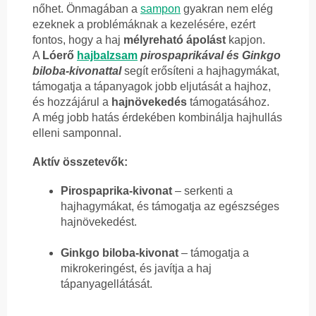
nőhet. Önmagában a
sampon
gyakran nem elég
ezeknek a problémáknak a kezelésére, ezért
fontos, hogy a haj
mélyreható ápolást
kapjon.
A
Lóerő
hajbalzsam
pirospaprikával és Ginkgo
biloba-kivonattal
segít erősíteni a hajhagymákat,
támogatja a tápanyagok jobb eljutását a hajhoz,
és hozzájárul a
hajnövekedés
támogatásához.
A még jobb hatás érdekében kombinálja hajhullás
elleni samponnal.
Aktív összetevők:
Pirospaprika-kivonat
– serkenti a
hajhagymákat, és támogatja az egészséges
hajnövekedést.
Ginkgo biloba-kivonat
– támogatja a
mikrokeringést, és javítja a haj
tápanyagellátását.