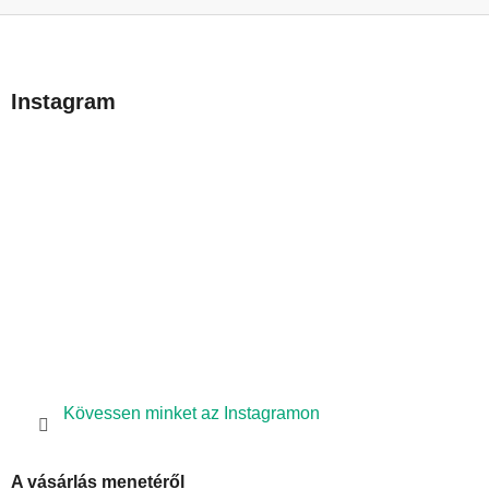
L
á
b
Instagram
l
é
c
Kövessen minket az Instagramon
A vásárlás menetéről