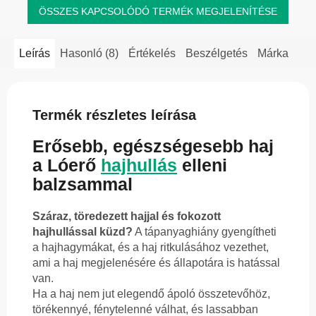
ÖSSZES KAPCSOLÓDÓ TERMÉK MEGJELENÍTÉSE
Leírás
Hasonló (8)
Értékelés
Beszélgetés
Márka
Termék részletes leírása
Erősebb, egészségesebb haj
a Lóerő
hajhullás
elleni
balzsammal
Száraz, töredezett hajjal és fokozott
hajhullással küzd?
A tápanyaghiány gyengítheti
a hajhagymákat, és a haj ritkulásához vezethet,
ami a haj megjelenésére és állapotára is hatással
van.
Ha a haj nem jut elegendő ápoló összetevőhöz,
törékennyé, fénytelenné válhat, és lassabban