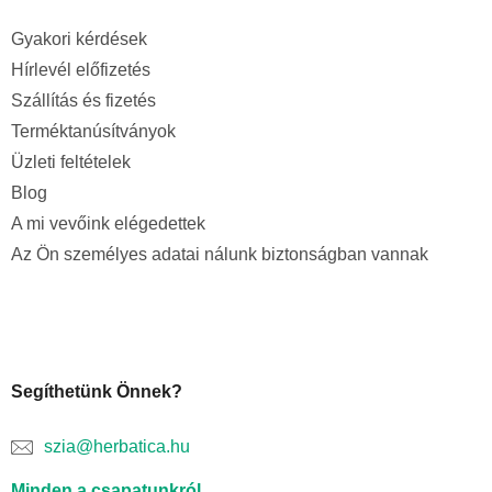
Gyakori kérdések
Hírlevél előfizetés
Szállítás és fizetés
Terméktanúsítványok
Üzleti feltételek
Blog
A mi vevőink elégedettek
Az Ön személyes adatai nálunk biztonságban vannak
Segíthetünk Önnek?
szia@herbatica.hu
Minden a csapatunkról