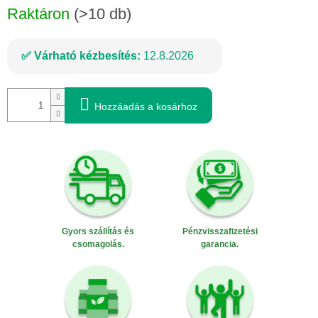
Raktáron
(>10 db)
Várható kézbesítés:
12.8.2026
Hozzáadás a kosárhoz
Gyors szállítás és
Pénzvisszafizetési
csomagolás.
garancia.