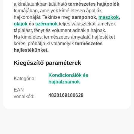
a kínálatunkban található
természetes hajápolók
formájában, amelyek kíméletesen ápolják
hajkoronáját. Tekintse meg
samponok,
maszkok
,
olajok
és
szérumok
teljes választékát, amelyek
táplálást, fényt és volument adnak a hajnak.
Ha kíméletes, természetes árnyalatú hajfestéket
keres, próbálja ki valamelyik
természetes
hajfestékünket.
Kiegészítő paraméterek
Kondicionálók és
Kategória
:
hajbalzsamok
EAN
4820169180629
vonalkód
: