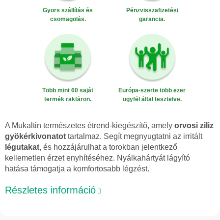
Gyors szállítás és
Pénzvisszafizetési
csomagolás.
garancia.
Több mint 60 saját
Európa-szerte több ezer
termék raktáron.
ügyfél által tesztelve.
A Mukaltin természetes étrend-kiegészítő, amely
orvosi ziliz
gyökérkivonatot
tartalmaz. Segít megnyugtatni az irritált
légutakat
, és hozzájárulhat a torokban jelentkező
kellemetlen érzet enyhítéséhez. Nyálkahártyát lágyító
hatása támogatja a komfortosabb légzést.
Részletes információ