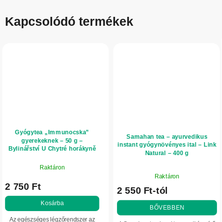
Kapcsolódó termékek
Gyógytea „Immunocska”
Samahan tea – ayurvedikus
gyerekeknek – 50 g –
instant gyógynövényes ital – Link
Bylinářství U Chytré horákyně
Natural – 400 g
Raktáron
A
Raktáron
termék
2 750 Ft
2 550 Ft-tól
átlagos
értékelése
Kosárba
BŐVEBBEN
5-
Az egészséges légzőrendszer az
ből