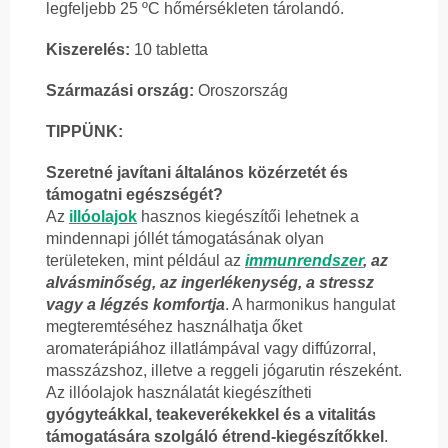
legfeljebb 25 ºC hőmérsékleten tárolandó.
Kiszerelés:
10 tabletta
Származási ország:
Oroszország
TIPPÜNK:
Szeretné javítani általános közérzetét és
támogatni egészségét?
Az
illóolajok
hasznos kiegészítői lehetnek a
mindennapi jóllét támogatásának olyan
területeken, mint például az
immunrendszer
, az
alvásminőség, az ingerlékenység, a stressz
vagy a légzés komfortja
. A harmonikus hangulat
megteremtéséhez használhatja őket
aromaterápiához illatlámpával vagy diffúzorral,
masszázshoz, illetve a reggeli jógarutin részeként.
Az illóolajok használatát kiegészítheti
gyógyteákkal, teakeverékekkel és a vitalitás
támogatására szolgáló étrend-kiegészítőkkel
.