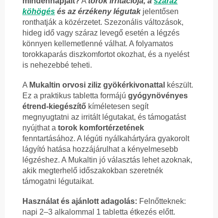
mindennapjait?
A
torok irritációja, a
száraz
köhögés
és az érzékeny légutak
jelentősen
ronthatják a közérzetet. Szezonális változások,
hideg idő vagy száraz levegő esetén a légzés
könnyen kellemetlenné válhat. A folyamatos
torokkaparás diszkomfortot okozhat, és a nyelést
is nehezebbé teheti.
A
Mukaltin orvosi ziliz gyökérkivonattal
készült.
Ez a praktikus tabletta formájú
gyógynövényes
étrend-kiegészítő
kíméletesen segít
megnyugtatni az irritált légutakat, és támogatást
nyújthat a
torok komfortérzetének
fenntartásához. A légúti nyálkahártyára gyakorolt
lágyító hatása hozzájárulhat a kényelmesebb
légzéshez. A Mukaltin jó választás lehet azoknak,
akik megterhelő időszakokban szeretnék
támogatni légutaikat.
Használat és ajánlott adagolás:
Felnőtteknek:
napi 2–3 alkalommal 1 tabletta étkezés előtt.