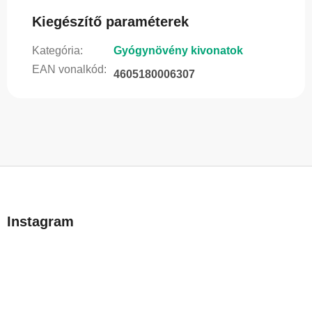
Kiegészítő paraméterek
Kategória
:
Gyógynövény kivonatok
EAN vonalkód
:
4605180006307
L
á
b
Instagram
l
é
c