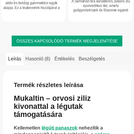
A Samahan tea karakteres, pikáns ízű
aktív és boldog gyermekkor egyik
5,0
ayurvedikus ital, amely
alapja. Ez a teakeverék hozzájárul a
gyógynövények és fűszerek egyedi
csillag.
légutak természetes egyensúlyának
keverékével támogatja a légutak
megőrzéséhez, és támogatja a
komfortérzetét a megfázásos
szervezet...
időszakban. Praktikus,...
ÖSSZES KAPCSOLÓDÓ TERMÉK MEGJELENÍTÉSE
Leírás
Hasonló (8)
Értékelés
Beszélgetés
Termék részletes leírása
Mukaltin – orvosi ziliz
kivonattal a légutak
támogatására
Kellemetlen
légúti panaszok
nehezítik a