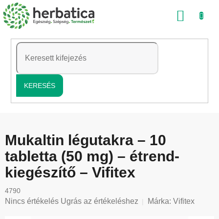
Ugrás
KOSÁ
a
fő
tartalomhoz
KERESÉS
Mukaltin légutakra – 10
tabletta (50 mg) – étrend-
kiegészítő – Vifitex
4790
A
Nincs értékelés
Ugrás az értékeléshez
Márka:
Vifitex
termék