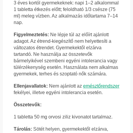
3 éves kortól gyermekeknek: napi 1–2 alkalommal
1 tabletta étkezés előtt; feloldható 1/3 csésze (75
ml) meleg vízben. Az alkalmazás időtartama 7–14
nap.
Figyelmeztetés:
Ne lépje túl az előírt ajánlott
adagot. Az étrend-kiegészítő nem helyettesíti a
változatos étrendet. Gyermekektől elzárva
tartandó. Ne használja az összetevők
bármelyikével szembeni egyéni intolerancia vagy
túlérzékenység esetén. Használata nem alkalmas
gyermekek, terhes és szoptató nők számára.
Ellenjavallatok:
Nem ajánlott az
emésztőrendszer
fekélyei, illetve egyéni intolerancia esetén.
Összetevők:
1 tabletta 50 mg orvosi ziliz kivonatot tartalmaz.
Tárolás:
Sötét helyen, gyermekektől elzárva,