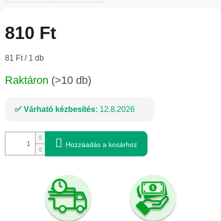
810 Ft
Egységár:
81 Ft / 1 db
Raktáron
(>10 db)
Várható kézbesítés:
12.8.2026
Hozzáadás a kosárhoz