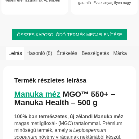
védelmére használnak. Az emberi
garantál. Ez az anyag ilyen nagy
csillag.
szervezet számára is értékes:
mennyiségben természetes módon
támogatja az immunrendszert, az
nem fordul elő más mézekben vagy
emésztést, valamint a bőr, a...
élelmiszerekben...
ÖSSZES KAPCSOLÓDÓ TERMÉK MEGJELENÍTÉSE
Leírás
Hasonló (8)
Értékelés
Beszélgetés
Márka
Termék részletes leírása
Manuka méz
MGO™ 550+ –
Manuka Health – 500 g
100%-ban természetes, új-zélandi Manuka méz
magas metilglioxál- (MGO) tartalommal. Prémium
minőségű termék, amely a
Leptospermum
scoparium
növény virágainak nektárjából készül.