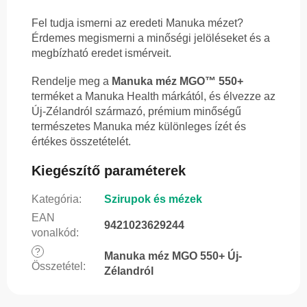
Fel tudja ismerni az eredeti Manuka mézet?
Érdemes megismerni a minőségi jelöléseket és a
megbízható eredet ismérveit.
Rendelje meg a
Manuka méz MGO™ 550+
terméket a Manuka Health márkától, és élvezze az
Új-Zélandról származó, prémium minőségű
természetes Manuka méz különleges ízét és
értékes összetételét.
Kiegészítő paraméterek
Kategória
:
Szirupok és mézek
EAN
9421023629244
vonalkód
:
?
Manuka méz MGO 550+ Új-
Összetétel
:
Zélandról