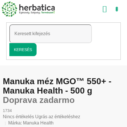
Ugrás
KOSÁ
a
fő
tartalomhoz
KERESÉS
Manuka méz MGO™ 550+ -
Manuka Health - 500 g
Doprava zadarmo
1734
A
Nincs értékelés
Ugrás az értékeléshez
termék
Márka:
Manuka Health