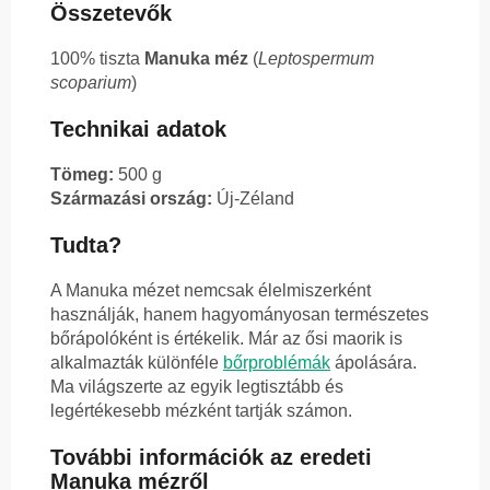
Összetevők
100% tiszta
Manuka méz
(
Leptospermum
scoparium
)
Technikai adatok
Tömeg:
500 g
Származási ország:
Új-Zéland
Tudta?
A Manuka mézet nemcsak élelmiszerként
használják, hanem hagyományosan természetes
bőrápolóként is értékelik. Már az ősi maorik is
alkalmazták különféle
bőrproblémák
ápolására.
Ma világszerte az egyik legtisztább és
legértékesebb mézként tartják számon.
További információk az eredeti
Manuka mézről