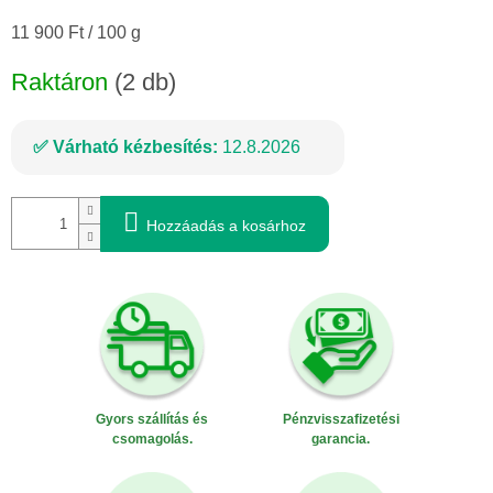
Egységár:
11 900 Ft / 100 g
Raktáron
(2 db)
Várható kézbesítés:
12.8.2026
Hozzáadás a kosárhoz
Gyors szállítás és
Pénzvisszafizetési
csomagolás.
garancia.