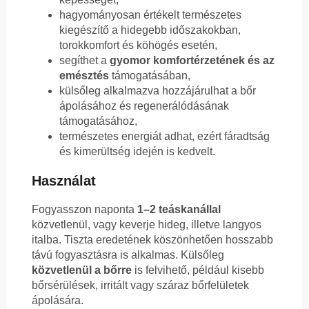
hagyományosan értékelt természetes
kiegészítő a hidegebb időszakokban,
torokkomfort és köhögés esetén,
segíthet a
gyomor komfortérzetének és az
emésztés
támogatásában,
külsőleg alkalmazva hozzájárulhat a bőr
ápolásához és regenerálódásának
támogatásához,
természetes energiát adhat, ezért fáradtság
és kimerültség idején is kedvelt.
Használat
Fogyasszon naponta
1–2 teáskanállal
közvetlenül, vagy keverje hideg, illetve langyos
italba. Tiszta eredetének köszönhetően hosszabb
távú fogyasztásra is alkalmas. Külsőleg
közvetlenül a bőrre
is felvihető, például kisebb
bőrsérülések, irritált vagy száraz bőrfelületek
ápolására.