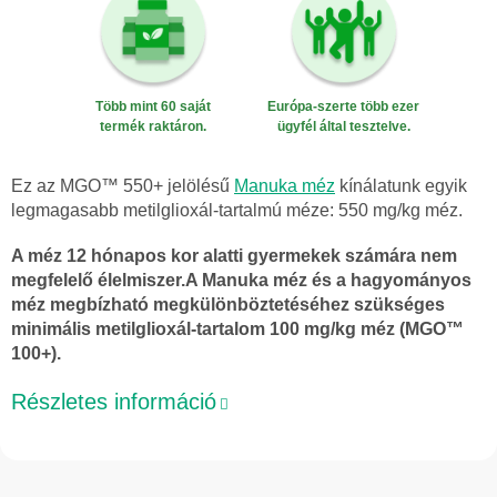
Több mint 60 saját
Európa-szerte több ezer
termék raktáron.
ügyfél által tesztelve.
Ez az MGO™ 550+ jelölésű
Manuka méz
kínálatunk egyik
legmagasabb metilglioxál-tartalmú méze: 550 mg/kg méz.
A méz 12 hónapos kor alatti gyermekek számára nem
megfelelő élelmiszer.
A Manuka méz és a hagyományos
méz megbízható megkülönböztetéséhez szükséges
minimális metilglioxál-tartalom 100 mg/kg méz (MGO™
100+).
Részletes információ