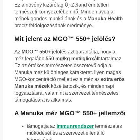
Ez a növény kizárólag Új-Zéland érintetlen
természeti környezetében nő. Minden üveg a
méhek gondos munkájának és a
Manuka Health
precíz feldolgozásának eredménye.
Mit jelent az MGO™ 550+ jelölés?
Az
MGO™ 550+
jelölés azt garantálja, hogy a
méz legalább
550 mg/kg metilglioxált
tartalmaz.
Ez az értékes természetes összetevő adja a
Manuka méz különleges karakterét. Ilyen magas
MGO-koncentráció mellett ez a méz az
extra erős
Manuka mézek
közé tartozik, és mindennapi
fogyasztásra, valamint a szervezet természetes
támogatására is alkalmas.
A Manuka méz MGO™ 550+ jellemzői
támogatja az
immunrendszer
természetes
működését és a szervezet ellenálló
képességét,