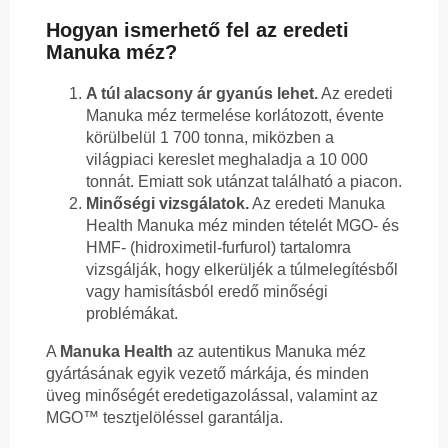
Hogyan ismerhető fel az eredeti
Manuka méz?
A túl alacsony ár gyanús lehet.
Az eredeti
Manuka méz termelése korlátozott, évente
körülbelül 1 700 tonna, miközben a
világpiaci kereslet meghaladja a 10 000
tonnát. Emiatt sok utánzat található a piacon.
Minőségi vizsgálatok.
Az eredeti Manuka
Health Manuka méz minden tételét MGO- és
HMF- (hidroximetil-furfurol) tartalomra
vizsgálják, hogy elkerüljék a túlmelegítésből
vagy hamisításból eredő minőségi
problémákat.
A
Manuka Health
az autentikus Manuka méz
gyártásának egyik vezető márkája, és minden
üveg minőségét eredetigazolással, valamint az
MGO™ tesztjelöléssel garantálja.