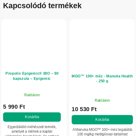
Kapcsolódó termékek
Propolis Epigemic® BIO – 90
MGO™ 100+ méz - Manuka Health
kapszula – Epigemic
- 250 g
Raktáron
A
Raktáron
termék
5 990 Ft
10 530 Ft
átlagos
értékelése
Kosárba
Kosárba
5-
Egyedülálló méhészeti termék,
ből
A Manuka MGO™ 100+ méz legalább
amelyet a méhek a kaptár
5,0
100 mg/kg metilglioxal-tartalmat