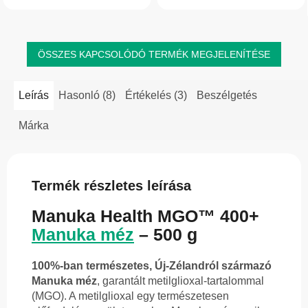
tartósítószerek nélkül.
C-vitaminnal.
ÖSSZES KAPCSOLÓDÓ TERMÉK MEGJELENÍTÉSE
Leírás
Hasonló (8)
Értékelés (3)
Beszélgetés
Márka
Termék részletes leírása
Manuka Health MGO™ 400+
Manuka méz
– 500 g
100%-ban természetes, Új-Zélandról származó
Manuka méz
, garantált metilglioxal-tartalommal
(MGO). A metilglioxal egy természetesen