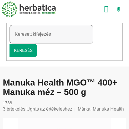
Ugrás
KOSÁ
a
fő
tartalomhoz
KERESÉS
Manuka Health MGO™ 400+
Manuka méz – 500 g
1738
A
3 értékelés
Ugrás az értékeléshez
Márka:
Manuka Health
termék
átlagos
értékelése