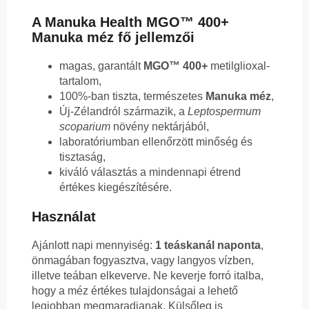
A Manuka Health MGO™ 400+
Manuka méz fő jellemzői
magas, garantált
MGO™ 400+
metilglioxal-
tartalom,
100%-ban tiszta, természetes
Manuka méz
,
Új-Zélandról származik, a
Leptospermum
scoparium
növény nektárjából,
laboratóriumban ellenőrzött minőség és
tisztaság,
kiváló választás a mindennapi étrend
értékes kiegészítésére.
Használat
Ajánlott napi mennyiség:
1 teáskanál naponta
,
önmagában fogyasztva, vagy langyos vízben,
illetve teában elkeverve. Ne keverje forró italba,
hogy a méz értékes tulajdonságai a lehető
legjobban megmaradjanak. Külsőleg is