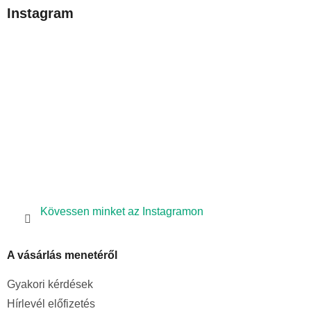
b
Instagram
l
é
c
Kövessen minket az Instagramon
A vásárlás menetéről
Gyakori kérdések
Hírlevél előfizetés