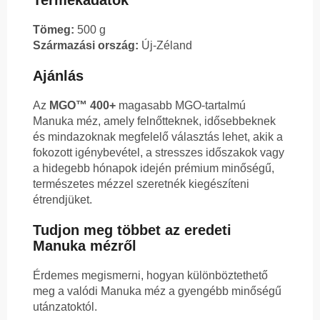
Termékadatok
Tömeg:
500 g
Származási ország:
Új-Zéland
Ajánlás
Az
MGO™ 400+
magasabb MGO-tartalmú
Manuka méz, amely felnőtteknek, idősebbeknek
és mindazoknak megfelelő választás lehet, akik a
fokozott igénybevétel, a stresszes időszakok vagy
a hidegebb hónapok idején prémium minőségű,
természetes mézzel szeretnék kiegészíteni
étrendjüket.
Tudjon meg többet az eredeti
Manuka mézről
Érdemes megismerni, hogyan különböztethető
meg a valódi Manuka méz a gyengébb minőségű
utánzatoktól.