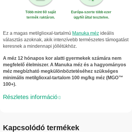
Több mint 60 saját
Európa-szerte több ezer
termék raktáron.
ügyfél által tesztelve.
Ez a magas metilglioxal-tartalmú
Manuka méz
ideális
választás azoknak, akik intenzívebb természetes támogatást
keresnek a mindennapi jóllétükhöz.
A méz 12 hónapos kor alatti gyermekek számára nem
megfelelő élelmiszer. A Manuka méz és a hagyományos
méz megbízható megkülönböztetéséhez szükséges
minimális metilglioxal-tartalom 100 mg/kg méz (MGO™
100+).
Részletes információ
Kapcsolódó termékek