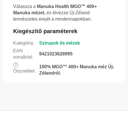
Válassza a
Manuka Health MGO™ 400+
Manuka mézet
, és élvezze Új-Zéland
természetes erejét a mindennapokban.
Kiegészítő paraméterek
Kategória
:
Szirupok és mézek
EAN
9421023628995
vonalkód
:
?
100% MGO™ 400+ Manuka méz Új-
Összetétel
:
Zélandról.
L
á