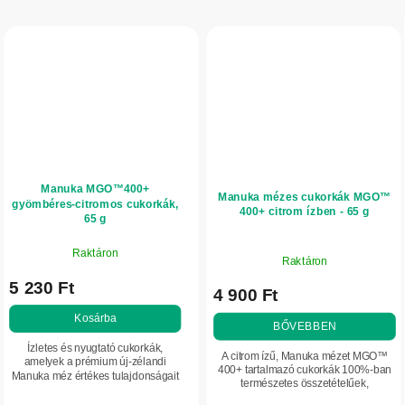
Manuka MGO™400+
Manuka mézes cukorkák MGO™
gyömbéres-citromos cukorkák,
400+ citrom ízben - 65 g
65 g
Raktáron
Raktáron
5 230 Ft
4 900 Ft
Kosárba
BŐVEBBEN
Ízletes és nyugtató cukorkák,
A citrom ízű, Manuka mézet MGO™
amelyek a prémium új-zélandi
400+ tartalmazó cukorkák 100%-ban
Manuka méz értékes tulajdonságait
természetes összetételűek,
ötvözik a gyömbér és a citrom
mesterséges színezékek és
természetes ízével, valamint extra