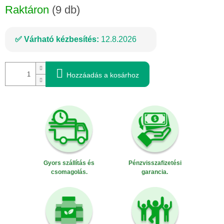
Raktáron
(9 db)
Várható kézbesítés:
12.8.2026
Hozzáadás a kosárhoz
Gyors szállítás és
Pénzvisszafizetési
csomagolás.
garancia.