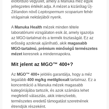
előforduló vegyület, amely a Manuka méz egyik
jellegzetes értékét adja. A mézet a kizárólag Új-
Zélandon növő
Leptospermum scoparium
fehér
virágainak nektárjából nyerik.
A
Manuka Health
mézek minden tétele
laboratóriumi vizsgálaton esik át, amely igazolja
az MGO-tartalmat és a termék tisztaságát. Ez az
erősség azoknak ajánlható, akik
magasabb
MGO-tartalmú, prémium minőségű természetes
mézet
keresnek a mindennapokra.
Mit jelent az MGO™ 400+?
Az
MGO™ 400+
jelölés garantálja, hogy a méz
legalább
400 mg/kg metilglioxalt
tartalmaz. Ez a
koncentráció a Manuka mézek magasabb
kategóriájába tartozik, és azok számára lehet
megfelelő választás, akik intenzívebb,
természetes eredetű támogatást szeretnének
étrendjük részeként.