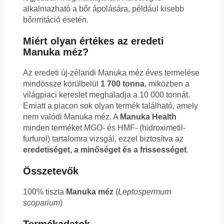
alkalmazható a bőr ápolására, például kisebb
bőrirritáció esetén.
Miért olyan értékes az eredeti
Manuka méz?
Az eredeti új-zélandi Manuka méz éves termelése
mindössze körülbelül
1 700 tonna
, miközben a
világpiaci kereslet meghaladja a 10 000 tonnát.
Emiatt a piacon sok olyan termék található, amely
nem valódi Manuka méz. A
Manuka Health
minden terméket MGO- és HMF- (hidroximetil-
furfurol) tartalomra vizsgál, ezzel biztosítva az
eredetiséget, a minőséget és a frissességet
.
Összetevők
100% tiszta
Manuka méz
(
Leptospermum
scoparium
)