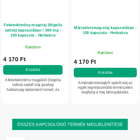
Feketekömény-magolaj (Nigella
Máriatövismag-olaj kapszulában -
sativa) kapszulában / 300 mg -
100 kapszula - Herbatica
100 kapszula - Herbatica
Raktáron
A
Raktáron
termék
4 170 Ft
4 170 Ft
átlagos
értékelése
Kosárba
Kosárba
5-
A feketekömény magjából (Nigella
ből
A máriatövismagból sajtolt olaj az
sativa) sajtolt olaj gazdag
5,0
egyik legnépszerűbb természetes
hatóanyag-tartalmáról ismert, és
segítség a máj támogatására.
csillag.
sokoldalúan alkalmazható:
Emésztési és epepanaszok esetén is
támogatja az immunrendszert,
kedvelt választás. A máriatövis gazdag
segíthet a bőr...
forrása...
ÖSSZES KAPCSOLÓDÓ TERMÉK MEGJELENÍTÉSE