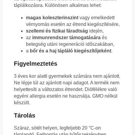
táplálkozásra. Különösen alkalmas lehet:
magas koleszterinszint
vagy emelkedett
vérnyomás esetén az étrend kiegészítésére,
szellemi és fizikai fáradtság
idején,
az
immunrendszer támogatására
és
betegség utáni regeneráció időszakában,
a
bőr és a haj tápláló kiegészítőjeként
.
Figyelmeztetés
3 éves kor alatti gyermekek számára nem ajánlott.
Ne lépje túl az ajánlott napi adagot. A termék nem
helyettesíti a változatos étrendet. Diófélékre való
egyéni allergia esetén ne használja. GMO nélkül
készült.
Tárolás
Száraz, sötét helyen, legfeljebb 20 °C-on
tárolandó. Felbontás után hűtőszekrényben