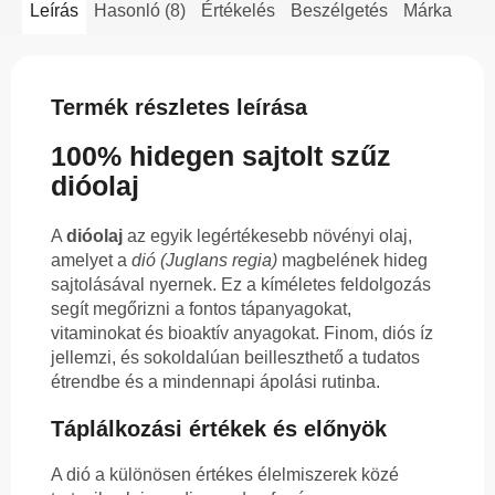
Leírás
Hasonló (8)
Értékelés
Beszélgetés
Márka
Termék részletes leírása
100% hidegen sajtolt szűz
dióolaj
A
dióolaj
az egyik legértékesebb növényi olaj,
amelyet a
dió (Juglans regia)
magbelének hideg
sajtolásával nyernek. Ez a kíméletes feldolgozás
segít megőrizni a fontos tápanyagokat,
vitaminokat és bioaktív anyagokat. Finom, diós íz
jellemzi, és sokoldalúan beilleszthető a tudatos
étrendbe és a mindennapi ápolási rutinba.
Táplálkozási értékek és előnyök
A dió a különösen értékes élelmiszerek közé