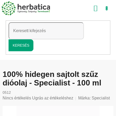
Ugrás
KOSÁ
a
fő
tartalomhoz
KERESÉS
100% hidegen sajtolt szűz
dióolaj - Specialist - 100 ml
0512
A
Nincs értékelés
Ugrás az értékeléshez
Márka:
Specialist
termék
átlagos
értékelése