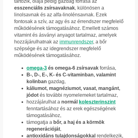
tartozik, olaja pedig gazdag forrása az
esszenciális zsírsavaknak
, különösen a
linolsavnak és az alfa-linolénsavnak. Ezek
fontosak a szív, az agy és az érrendszer megfelelő
működésének támogatásához. Emellett számos
vitamint és ásványi anyagot tartalmaz, amelyek
hozzájárulhatnak az
immunrendszer
, a bőr
szépsége és az idegrendszer megfelelő
működésének támogatásához.
omega-3
és omega-6 zsírsavak
forrása,
B-, D-, E-, K- és C-vitaminban, valamint
kolinban
gazdag,
káliumot, magnéziumot, vasat, mangánt,
jódot
és további nyomelemeket tartalmaz,
hozzájárulhat a
normál
koleszterinszint
fenntartásához és az erek egészségének
támogatásához,
támogatja a
bőr, a haj és a körmök
regenerációját
,
antioxidáns tulajdonságokkal
rendelkezik,