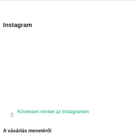
L
á
b
Instagram
l
é
c
Kövessen minket az Instagramon
A vásárlás menetéről