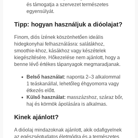
és támogatja a szervezet természetes
egyensúlyát.
Tipp: hogyan használjuk a dióolajat?
Finom, diós ízének köszönhetően ideális
hidegkonyhai felhasználásra: salátákhoz,
smoothie-khoz, kásákhoz vagy készételek
kiegészítésére. Hőkezelése nem ajánlott, hogy a
benne lévő értékes tápanyagok megmaradjanak.
Belső használat:
naponta 2–3 alkalommal
1 teáskanállal, lehetőleg éhgyomorra vagy
étkezés előtt.
Külső használat:
masszázshoz, száraz bőr,
haj és körmök ápolására is alkalmas.
Kinek ajánlott?
A dióolaj mindazoknak ajánlott, akik odafigyelnek
az egészségtudatos életmódra és a természetes