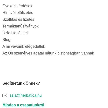
Gyakori kérdések
Hírlevél előfizetés
Szállítás és fizetés
Terméktanúsítványok
Üzleti feltételek
Blog
A mi vevőink elégedettek
Az Ön személyes adatai nálunk biztonságban vannak
Segíthetünk Önnek?
szia@herbatica.hu
Minden a csapatunkról