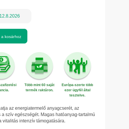
12.8.2026
 a kosárhoz
zafizetési
Több mint 60 saját
Európa-szerte több
ancia.
termék raktáron.
ezer ügyfél által
tesztelve.
gatja az energiatermelő anyagcserét, az
 a szív egészségét. Magas hatóanyag-tartalmú
 vitalitás intenzív támogatására.