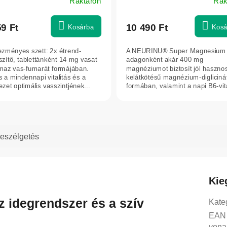
Raktáron
Rak
59 Ft
10 490 Ft
Kosárba
Kosá
zményes szett: 2x étrend-
A NEURINU® Super Magnesium 
szítő, tablettánként 14 mg vasat
adagonként akár 400 mg
lmaz vas-fumarát formájában.
magnéziumot biztosít jól hasznos
s a mindennapi vitalitás és a
kelátkötésű magnézium-digliciná
zet optimális vasszintjének...
formában, valamint a napi B6-vi
bevitel...
eszélgetés
Kie
z idegrendszer és a szív
Kate
EAN
vona