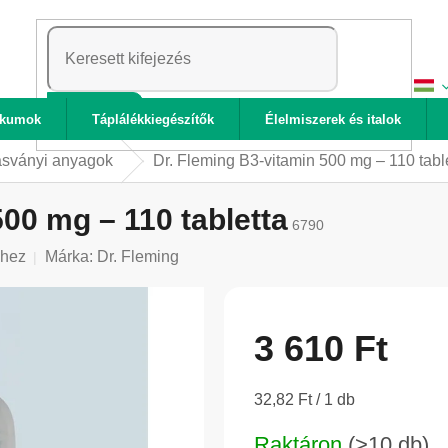
KERESÉS
ikumok
Táplálékkiegészítők
Élelmiszerek és italok
ásványi anyagok
Dr. Fleming B3-vitamin 500 mg – 110 tabl
500 mg – 110 tabletta
6790
shez
Márka:
Dr. Fleming
3 610 Ft
Egységár:
32,82 Ft / 1 db
Raktáron
(>10 db)