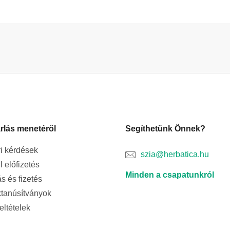
rlás menetéről
Segíthetünk Önnek?
i kérdések
szia@herbatica.hu
l előfizetés
Minden a csapatunkról
ás és fizetés
tanúsítványok
feltételek