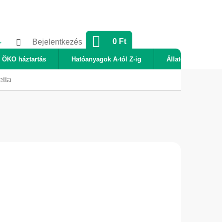
KOSÁR
0 Ft
Bejelentkezés
ÖKO háztartás
Hatóanyagok A-tól Z-ig
Állatok
Új
etta