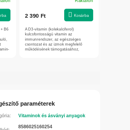
táron
Raktáron
2 390 Ft
rba
Kosárba
+ B6
A D3-vitamin (kolekalciferol)
kulcsfontosságú vitamin az
uló,
immunrendszer, az egészséges
t
csontozat és az izmok megfelelő
tamin-
működésének támogatásához,
különösen napfényhiányos...
gészítő paraméterek
gória
:
Vitaminok és ásványi anyagok
8586025160254
lkód
: