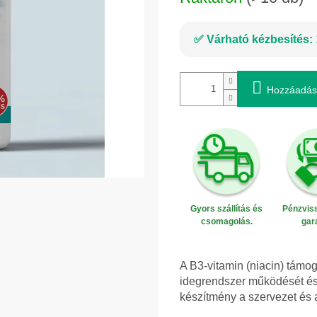
Várható kézbesítés:
Hozzáadás
Gyors szállítás és
Pénzviss
csomagolás.
gar
A B3-vitamin (niacin) támo
idegrendszer működését és
készítmény a szervezet és a