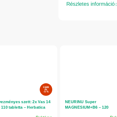
Részletes információ
7 220
Ft
–5 %
ezményes szett: 2x Vas 14
NEURINU Super
 110 tabletta – Herbatica
MAGNESIUM+B6 – 120
kapszula