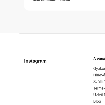
L
á
b
l
A vásá
é
Instagram
c
Gyakor
Hírlevé
Szállít
Termék
Üzleti 
Blog