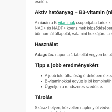
esetén.
Aktív hatóanyag – B3-vitamin (n
A
niacin
a B-
vitaminok
csoportjába tartozik
NAD+ és NADP+ koenzimek képződésében. T
bőr normál állapotát, valamint hozzájárul 
Használat
Adagolás:
naponta 1 tablettát vegyen be b
Tipp a jobb eredményekért
A jobb tolerálhatóság érdekében étke
B-vitaminokkal együtt is jól kombinálh
Ügyeljen a rendszeres szedésre.
Tárolás
Száraz helyen, közvetlen napfénytől védve,