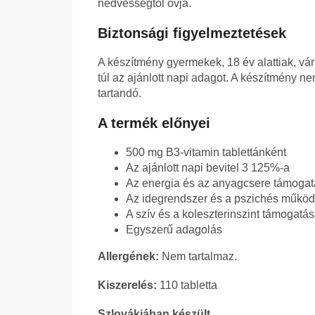
nedvességtől óvja.
Biztonsági figyelmeztetések
A készítmény gyermekek, 18 év alattiak, v
túl az ajánlott napi adagot. A készítmény ne
tartandó.
A termék előnyei
500 mg B3-vitamin tablettánként
Az ajánlott napi bevitel 3 125%-a
Az energia és az anyagcsere támoga
Az idegrendszer és a pszichés műkö
A szív és a koleszterinszint támogatá
Egyszerű adagolás
Allergének:
Nem tartalmaz.
Kiszerelés:
110 tabletta
Szlovákiában készült