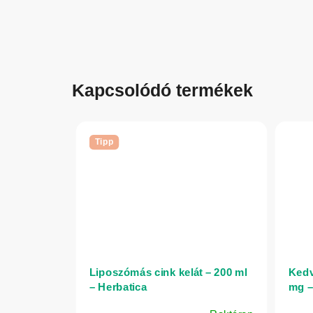
Kapcsolódó termékek
Tipp
Liposzómás cink kelát – 200 ml
Kedv
– Herbatica
mg –