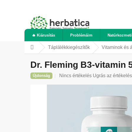
Ugrás
a
fő
tartalomhoz
🔥 Kiárusítás
Problémáim
Natúrkozmet
Táplálékkiegészítők
Vitaminok és 
Kezdőlap
Dr. Fleming B3-vitamin 
A
Nincs értékelés
Ugrás az értékelé
Újdonság
termék
átlagos
értékelése
5-
ből
0,0
csillag.