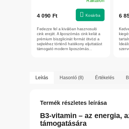
Raktáron
4 090 Ft
6 8
Kosárba
Fedezze fel a kiválóan hasznosuló
Kedve
cink erejét. A liposzómás cink kelát a
kiegé
prémium biszglicinát formát ötvözi a
tarta
sejtekhez történő hatékony eljuttatást
Ideáli
támogató modern liposzómás...
szerve
Leírás
Hasonló (8)
Értékelés
B
Termék részletes leírása
B3-vitamin – az energia, a
támogatására