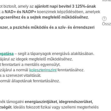
 biztosít, amely az
ajánlott napi bevitel 3 125%-ának
k a
NAD+ és NADP+
koenzimek képződésében, amelyek
agcseréhez és a sejtek megfelelő működéséhez
.
?
Össz
szer, a pszichés működés és a szív- és érrendszeri
ogatása
– segít a tápanyagok energiává alakításában.
ájárul az idegek megfelelő működéséhez.
t fenntartani a mentális egyensúlyt.
zájárul a normál
koleszterinszint
fenntartásához.
 a szervezet vitalitását.
normál állapotának fenntartásához.
tnék támogatni
energiaszintjüket, idegrendszerüket,
zségét
. Ideális fokozott fizikai vagy szellemi megterhelés