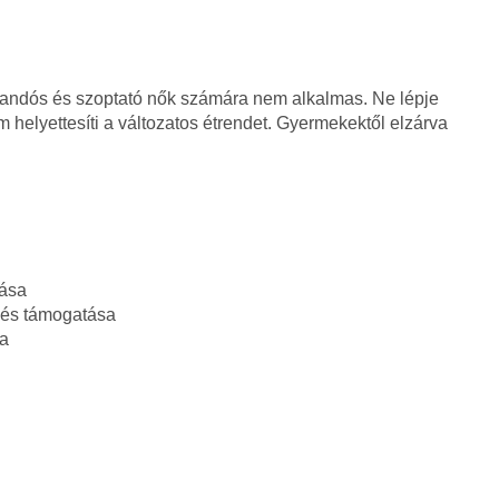
árandós és szoptató nők számára nem alkalmas. Ne lépje
m helyettesíti a változatos étrendet. Gyermekektől elzárva
tása
dés támogatása
sa