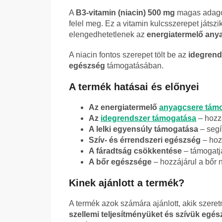
A
B3-vitamin (niacin) 500 mg
magas adagot
felel meg. Ez a vitamin kulcsszerepet játszi
elengedhetetlenek az
energiatermelő any
A niacin fontos szerepet tölt be az
idegrend
egészség
támogatásában.
A termék hatásai és előnyei
Az energiatermelő
anyagcsere tám
Az
idegrendszer támogatása
– hozz
A lelki egyensúly támogatása
– segí
Szív- és érrendszeri egészség
– hoz
A fáradtság csökkentése
– támogatja
A bőr egészsége
– hozzájárul a bőr 
Kinek ajánlott a termék?
A termék azok számára ajánlott, akik szere
szellemi teljesítményüket és szívük egés