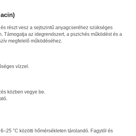
iacin)
, és részt vesz a sejtszintű anyagcseréhez szükséges
ámogatja az idegrendszert, a pszichés működést és a
a szív megfelelő működéséhez.
őséges vízzel.
zés közben vegye be.
ató.
 6–25 °C közötti hőmérsékleten tárolandó. Fagytól és