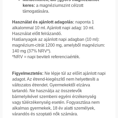
keres:
a magnéziumszint célzott
támogatására.
Használat és ajánlott adagolás:
naponta 1
alkalommal 10 ml. Ajánlott napi adag: 10 ml.
Használat előtt felrázandó.
Hatóanyagok az ajánlott napi adagban (10 ml):
magnézium-citrát 1200 mg, amelyből magnézium:
140 mg (37% NRV*).
*NRV = napi beviteli referenciaérték.
Figyelmeztetés:
Ne lépje túl az előírt ajánlott napi
adagot. Az étrend-kiegészítő nem helyettesíti a
változatos étrendet. Gyermekektől elzárva
tartandó. Ne használja az összetevők
bármelyikével szembeni egyéni érzékenység
vagy túlérzékenység esetén. Fogyasztása nem
alkalmas gyermekek, 18 év alatti személyek,
várandós és szoptató nők számára.