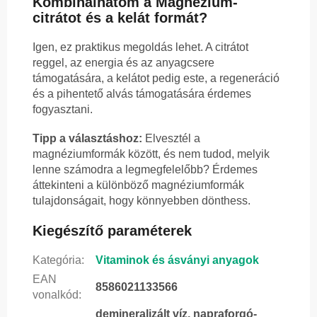
Kombinálhatom a Magnézium-
citrátot és a kelát formát?
Igen, ez praktikus megoldás lehet. A citrátot
reggel, az energia és az anyagcsere
támogatására, a kelátot pedig este, a regeneráció
és a pihentető alvás támogatására érdemes
fogyasztani.
Tipp a választáshoz:
Elvesztél a
magnéziumformák között, és nem tudod, melyik
lenne számodra a legmegfelelőbb? Érdemes
áttekinteni a különböző magnéziumformák
tulajdonságait, hogy könnyebben dönthess.
Kiegészítő paraméterek
Kategória
:
Vitaminok és ásványi anyagok
EAN
8586021133566
vonalkód
:
demineralizált víz, napraforgó-