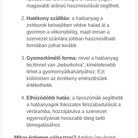
magasabb arányú hasznosulását segítheti.
Hatékony szállítás:
a hatóanyag a
zsírburok belsejében védve halad át a
gyomron a vékonybélig, majd onnan a
szervezet számára jobban hasznosítható
formában juthat tovább.
Gyomorkímélő forma:
mivel a hatóanyag
lecitinnel van „beburkolva”, kíméletesebb
lehet a gyomornyálkahártyához. Ezt
különösen az érzékeny emésztésűek
értékelhetik.
Elhúzódóbb hatás:
a liposzómák segíthetik
a hatóanyagok fokozatos felszabadulását a
véráramba, hozzájárulva a szervezet
egyensúlyának hosszabb ideig tartó
támogatásához.
Mikor érdemes választani?
Amikor úgy érzed,