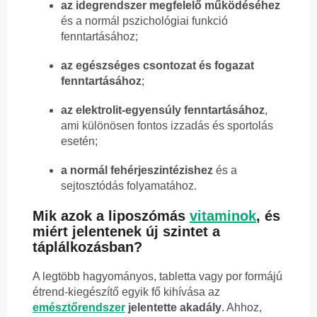
az idegrendszer megfelelő működéséhez
és a normál pszichológiai funkció
fenntartásához;
az egészséges csontozat és fogazat
fenntartásához
;
az elektrolit-egyensúly fenntartásához
,
ami különösen fontos izzadás és sportolás
esetén;
a normál fehérjeszintézishez
és a
sejtosztódás folyamatához.
Mik azok a liposzómás
vitaminok
, és
miért jelentenek új szintet a
táplálkozásban?
A legtöbb hagyományos, tabletta vagy por formájú
étrend-kiegészítő egyik fő kihívása az
emésztőrendszer
jelentette akadály
. Ahhoz,