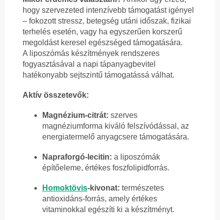
hogy szervezeted intenzívebb támogatást igényel
– fokozott stressz, betegség utáni időszak, fizikai
terhelés esetén, vagy ha egyszerűen korszerű
megoldást keresel egészséged támogatására.
A liposzómás készítmények rendszeres
fogyasztásával a napi tápanyagbevitel
hatékonyabb sejtszintű támogatássá válhat.
Aktív összetevők:
Magnézium-citrát:
szerves
magnéziumforma kiváló felszívódással, az
energiatermelő anyagcsere támogatására.
Napraforgó-lecitin:
a liposzómák
építőeleme, értékes foszfolipidforrás.
Homoktövis
-kivonat:
természetes
antioxidáns-forrás, amely értékes
vitaminokkal egészíti ki a készítményt.