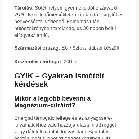
Tárolás:
Sötét helyen, gyermekektől elzárva, 6–
25 ºC közötti hőmérsékleten tárolandó. Fagytól és
nedvességtől védendő. Felbontás után
hűtőszekrényben tárolandó, és 30 napon belül
elfogyasztandó.
Származási ország:
EU / Szlovákiában készült
Kiszerelés / térfogat:
200 ml
GYIK – Gyakran ismételt
kérdések
Mikor a legjobb bevenni a
Magnézium-citrátot?
Energiát támogató jellege és az anyagcsere-
folyamatokhoz való hozzájárulása miatt reggel
vagy délelőtt ajánlott fogyasztani. Sportolás
esetén ideális lehet az adagot körülbelül 30