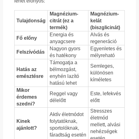
lehet előnyös:
Magnézium-
Magnézium-
Tulajdonság
citrát (ez a
kelát
termék)
(biszglicinát)
Energia és
Alvás és
Fő előny
anyagcsere
regeneráció
Nagyon gyors
Egyenletes és
Felszívódás
és hatékony
mélyreható
Támogatja a
Semleges,
Hatás az
bélmozgást,
különösen
emésztésre
enyhén lazító
kíméletes
hatású lehet
Mikor
Reggel vagy
Este, lefekvés
érdemes
délelőtt
előtt
szedni?
Stresszes
Aktív életmódot
életmód
Kinek
folytatóknak,
mellett, alvási
ajánlott?
sportolóknak,
nehézségek
fáradtság esetén
esetén