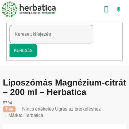
Ugrás
KOSÁ
a
fő
tartalomhoz
KERESÉS
Liposzómás Magnézium-citrát
– 200 ml – Herbatica
5794
A
Nincs értékelés
Ugrás az értékeléshez
Tipp
termék
Márka:
Herbatica
átlagos
értékelése