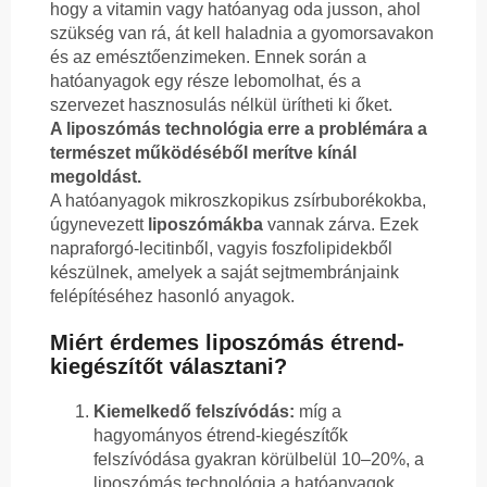
hogy a vitamin vagy hatóanyag oda jusson, ahol
szükség van rá, át kell haladnia a gyomorsavakon
és az emésztőenzimeken. Ennek során a
hatóanyagok egy része lebomolhat, és a
szervezet hasznosulás nélkül ürítheti ki őket.
A liposzómás technológia erre a problémára a
természet működéséből merítve kínál
megoldást.
A hatóanyagok mikroszkopikus zsírbuborékokba,
úgynevezett
liposzómákba
vannak zárva. Ezek
napraforgó-lecitinből, vagyis foszfolipidekből
készülnek, amelyek a saját sejtmembránjaink
felépítéséhez hasonló anyagok.
Miért érdemes liposzómás étrend-
kiegészítőt választani?
Kiemelkedő felszívódás:
míg a
hagyományos étrend-kiegészítők
felszívódása gyakran körülbelül 10–20%, a
liposzómás technológia a hatóanyagok