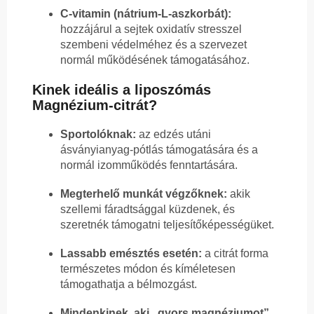
C-vitamin (nátrium-L-aszkorbát):
hozzájárul a sejtek oxidatív stresszel
szembeni védelméhez és a szervezet
normál működésének támogatásához.
Kinek ideális a liposzómás
Magnézium-citrát?
Sportolóknak:
az edzés utáni
ásványianyag-pótlás támogatására és a
normál izomműködés fenntartására.
Megterhelő munkát végzőknek:
akik
szellemi fáradtsággal küzdenek, és
szeretnék támogatni teljesítőképességüket.
Lassabb emésztés esetén:
a citrát forma
természetes módon és kíméletesen
támogathatja a bélmozgást.
Mindenkinek, aki „gyors magnéziumot”