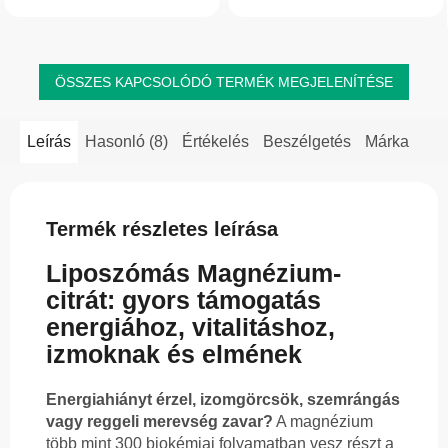
liposzómás burokba zárt biszglicinát
forma...
ÖSSZES KAPCSOLÓDÓ TERMÉK MEGJELENÍTÉSE
Leírás
Hasonló (8)
Értékelés
Beszélgetés
Márka
Termék részletes leírása
Liposzómás Magnézium-
citrát: gyors támogatás
energiához, vitalitáshoz,
izmoknak és elmének
Energiahiányt érzel, izomgörcsök, szemrángás
vagy reggeli merevség zavar?
A magnézium
több mint 300 biokémiai folyamatban vesz részt a