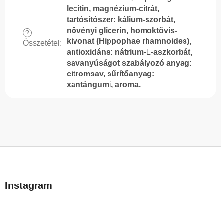
lecitin, magnézium-citrát,
tartósítószer: kálium-szorbát,
növényi glicerin, homoktövis-
?
kivonat (Hippophae rhamnoides),
Összetétel
:
antioxidáns: nátrium-L-aszkorbát,
savanyúságot szabályozó anyag:
citromsav, sűrítőanyag:
xantángumi, aroma.
L
á
b
Instagram
l
é
c