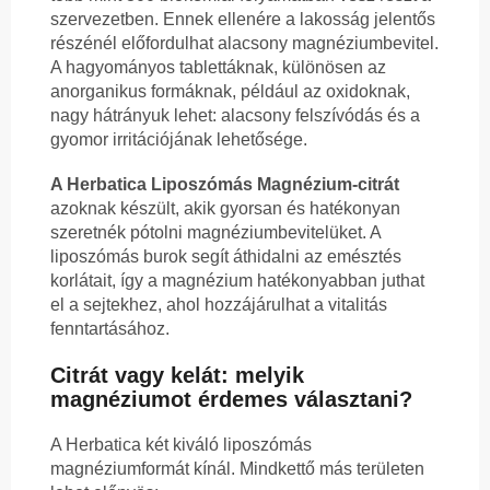
szervezetben. Ennek ellenére a lakosság jelentős
részénél előfordulhat alacsony magnéziumbevitel.
A hagyományos tablettáknak, különösen az
anorganikus formáknak, például az oxidoknak,
nagy hátrányuk lehet: alacsony felszívódás és a
gyomor irritációjának lehetősége.
A Herbatica Liposzómás Magnézium-citrát
azoknak készült, akik gyorsan és hatékonyan
szeretnék pótolni magnéziumbevitelüket. A
liposzómás burok segít áthidalni az emésztés
korlátait, így a magnézium hatékonyabban juthat
el a sejtekhez, ahol hozzájárulhat a vitalitás
fenntartásához.
Citrát vagy kelát: melyik
magnéziumot érdemes választani?
A Herbatica két kiváló liposzómás
magnéziumformát kínál. Mindkettő más területen