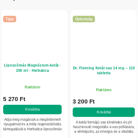
Tipp
Újdonság
Liposzómás Magnézium-kelát -
Dr. Fleming Kelát vas 14 mg – 110
200 ml - Herbatica
tabletta
Raktáron
Raktáron
5 270 Ft
3 200 Ft
Kosárba
Kosárba
Adja meg magának a megérdemelt
A kelát formájú vas kíméletes és jól
nyugalmat és a mély regenerálódás
hasznosuló megoldás a vas pótlására,
támogatását a Herbatica liposzómás
a vérképzés, az energia és a vitalitás
Magnézium-keláttal. Ez a prémium,
támogatására.