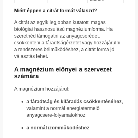
Miért éppen a citrát formát válaszd?
A citrát az egyik legjobban kutatott, magas
biológiai hasznosulású magnéziumforma. Ha
szeretnéd támogatni az anyagcserédet,
csökkenteni a fáradtságérzetet vagy hozzájárulni
a rendszeres bélműködéshez, a citrát forma jó
választás lehet.
A magnézium előnyei a szervezet
számára
A magnézium hozzájárul:
a fáradtság és kifáradás csökkentéséhez
,
valamint a normál energiatermelő
anyagcsere-folyamatokhoz;
a normál izomműködéshez
;