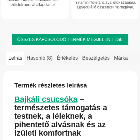
5,0
histaminintoleranciával élők számára.
ízületek normál állapotának
Egyedülálló összetétel moringával,
csillag.
fenntartására használják. Magas
kvercetinnel és kurkuminnal, értékes
arányban tartalmaz értékes
növényi hatóanyagokkal és...
hatóanyagokat, például...
ÖSSZES KAPCSOLÓDÓ TERMÉK MEGJELENÍTÉSE
Leírás
Hasonló (8)
Értékelés
Beszélgetés
Márka
Termék részletes leírása
Bajkáli csucsóka
–
természetes támogatás a
testnek, a léleknek, a
pihentető alvásnak és az
ízületi komfortnak