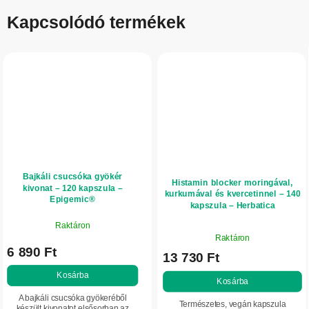
Kapcsolódó termékek
Bajkáli csucsóka gyökér
Histamin blocker moringával,
kivonat – 120 kapszula –
kurkumával és kvercetinnel – 140
Epigemic®
kapszula – Herbatica
Raktáron
A
Raktáron
termék
6 890 Ft
13 730 Ft
átlagos
értékelése
Kosárba
Kosárba
5-
A bajkáli csucsóka gyökeréből
ből
Természetes, vegán kapszula
készült kivonatot elsősorban az