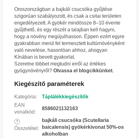
Oroszországban a bajkáli csucsóka gyűjtése
szigorúan szabályozott, és csak a csitai területen
engedélyezett. A gyökér mindössze 8–10 évente
gyűjthető, és egy részét a talajban kell hagyni,
hogy a növény megújulhasson. Éppen ezért egyre
gyakrabban merül fel termesztett kultúrnövényként
való nevelése, hasonlóan ahhoz, ahogyan
Kínában is bevett gyakorlat.
Szeretne többet megtudni erről az értékes
gyógynövényről?
Olvassa el blogcikkünket.
Kiegészítő paraméterek
Kategória
:
Táplálékkiegészítők
EAN
8586021132163
vonalkód
:
bajkáli csucsóka (Scutellaria
?
baicalensis) gyökérkivonat 50%-os
Összetétel
:
alkoholban