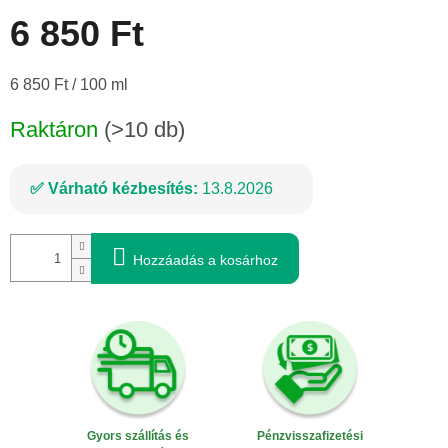
6 850 Ft
Egységár:
6 850 Ft / 100 ml
Raktáron
(>10 db)
Várható kézbesítés:
13.8.2026
Hozzáadás a kosárhoz
Gyors szállítás és
Pénzvisszafizetési