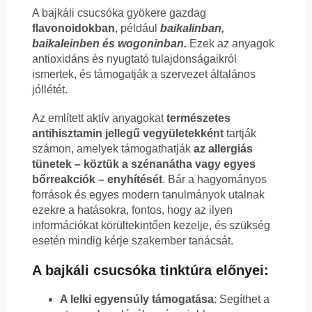
A bajkáli csucsóka gyökere gazdag
flavonoidokban
, például
baikalinban,
baikaleinben és wogoninban.
Ezek az anyagok
antioxidáns és nyugtató tulajdonságaikról
ismertek, és támogatják a szervezet általános
jóllétét.
Az említett aktív anyagokat
természetes
antihisztamin jellegű vegyületekként
tartják
számon, amelyek támogathatják
az allergiás
tünetek – köztük a szénanátha vagy egyes
bőrreakciók – enyhítését
. Bár a hagyományos
források és egyes modern tanulmányok utalnak
ezekre a hatásokra, fontos, hogy az ilyen
információkat körültekintően kezelje, és szükség
esetén mindig kérje szakember tanácsát.
A bajkáli csucsóka tinktúra előnyei:
A lelki egyensúly támogatása
: Segíthet a