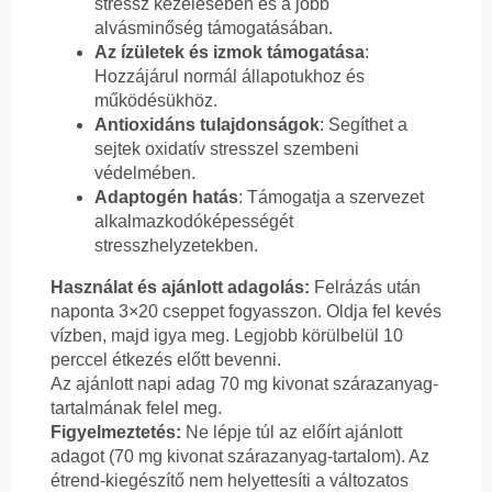
stressz kezelésében és a jobb
alvásminőség támogatásában.
Az ízületek és izmok támogatása
:
Hozzájárul normál állapotukhoz és
működésükhöz.
Antioxidáns tulajdonságok
: Segíthet a
sejtek oxidatív stresszel szembeni
védelmében.
Adaptogén hatás
: Támogatja a szervezet
alkalmazkodóképességét
stresszhelyzetekben.
Használat és ajánlott adagolás:
Felrázás után
naponta 3×20 cseppet fogyasszon. Oldja fel kevés
vízben, majd igya meg. Legjobb körülbelül 10
perccel étkezés előtt bevenni.
Az ajánlott napi adag 70 mg kivonat szárazanyag-
tartalmának felel meg.
Figyelmeztetés:
Ne lépje túl az előírt ajánlott
adagot (70 mg kivonat szárazanyag-tartalom). Az
étrend-kiegészítő nem helyettesíti a változatos