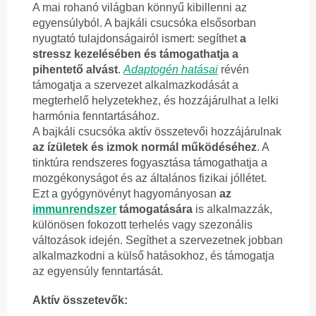
A mai rohanó világban könnyű kibillenni az
egyensúlyból. A bajkáli csucsóka elsősorban
nyugtató tulajdonságairól ismert: segíthet
a
stressz kezelésében és támogathatja a
pihentető alvást
.
Adaptogén hatásai
révén
támogatja a szervezet alkalmazkodását a
megterhelő helyzetekhez, és hozzájárulhat a lelki
harmónia fenntartásához.
A bajkáli csucsóka aktív összetevői hozzájárulnak
az ízületek és izmok normál működéséhez
. A
tinktúra rendszeres fogyasztása támogathatja a
mozgékonyságot és az általános fizikai jóllétet.
Ezt a gyógynövényt hagyományosan
az
immunrendszer
támogatására
is alkalmazzák,
különösen fokozott terhelés vagy szezonális
változások idején. Segíthet a szervezetnek jobban
alkalmazkodni a külső hatásokhoz, és támogatja
az egyensúly fenntartását.
Aktív összetevők: