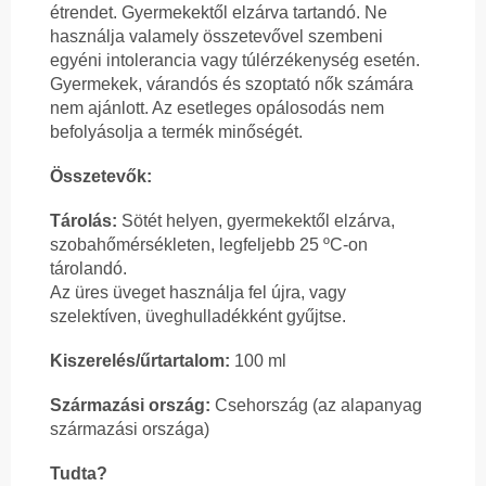
étrendet. Gyermekektől elzárva tartandó. Ne
használja valamely összetevővel szembeni
egyéni intolerancia vagy túlérzékenység esetén.
Gyermekek, várandós és szoptató nők számára
nem ajánlott. Az esetleges opálosodás nem
befolyásolja a termék minőségét.
Összetevők:
Tárolás:
Sötét helyen, gyermekektől elzárva,
szobahőmérsékleten, legfeljebb 25 ºC-on
tárolandó.
Az üres üveget használja fel újra, vagy
szelektíven, üveghulladékként gyűjtse.
Kiszerelés/űrtartalom:
100 ml
Származási ország:
Csehország (az alapanyag
származási országa)
Tudta?