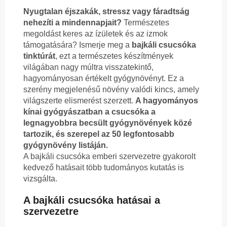
Nyugtalan éjszakák, stressz vagy fáradtság
nehezíti a mindennapjait?
Természetes
megoldást keres az ízületek és az izmok
támogatására? Ismerje meg a
bajkáli csucsóka
tinktúrát
, ezt a természetes készítmények
világában nagy múltra visszatekintő,
hagyományosan értékelt gyógynövényt. Ez a
szerény megjelenésű növény valódi kincs, amely
világszerte elismerést szerzett.
A hagyományos
kínai gyógyászatban a csucsóka a
legnagyobbra becsült gyógynövények közé
tartozik, és szerepel az 50 legfontosabb
gyógynövény listáján.
A bajkáli csucsóka emberi szervezetre gyakorolt
kedvező hatásait több tudományos kutatás is
vizsgálta.
A bajkáli csucsóka hatásai a
szervezetre