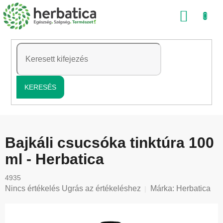
Ugrás
KOSÁ
a
fő
tartalomhoz
KERESÉS
Bajkáli csucsóka tinktúra 100
ml - Herbatica
4935
A
Nincs értékelés
Ugrás az értékeléshez
Márka:
Herbatica
termék
átlagos
értékelése