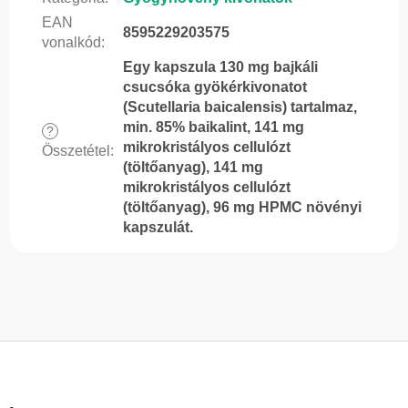
EAN
8595229203575
vonalkód
:
Egy kapszula 130 mg bajkáli
csucsóka gyökérkivonatot
(Scutellaria baicalensis) tartalmaz,
min. 85% baikalint, 141 mg
?
mikrokristályos cellulózt
Összetétel
:
(töltőanyag), 141 mg
mikrokristályos cellulózt
(töltőanyag), 96 mg HPMC növényi
kapszulát.
L
á
b