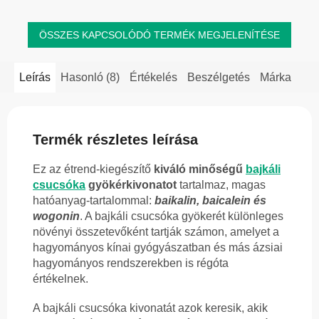
ÖSSZES KAPCSOLÓDÓ TERMÉK MEGJELENÍTÉSE
Leírás
Hasonló (8)
Értékelés
Beszélgetés
Márka
Termék részletes leírása
Ez az étrend-kiegészítő
kiváló minőségű
bajkáli
csucsóka
gyökérkivonatot
tartalmaz, magas
hatóanyag-tartalommal:
baikalin, baicalein és
wogonin
. A bajkáli csucsóka gyökerét különleges
növényi összetevőként tartják számon, amelyet a
hagyományos kínai gyógyászatban és más ázsiai
hagyományos rendszerekben is régóta
értékelnek.
A bajkáli csucsóka kivonatát azok keresik, akik