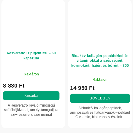
Resveratrol Epigemic® – 60
Bioaktív kollagén peptidekkel és
kapszula
vitaminokkal a szépségért,
körmökért, hajért és bőrért – 300
g – Herbatica – eper
Raktáron
A
Raktáron
termék
8 830 Ft
14 950 Ft
átlagos
értékelése
Kosárba
BŐVEBBEN
5-
A Resveratrol kiváló minőségű
ből
A bioaktív kollagénpeptidek,
szőlőhéjkivonat, amely támogatja a
5,0
aminosavak és hatóanyagok – például
szív- és érrendszer normál
C-vitamin, hialuronsav és cink –
csillag.
működését.
egyedülálló kombinációja hozzájárul a
haj, a körmök és a bőr szépségének...