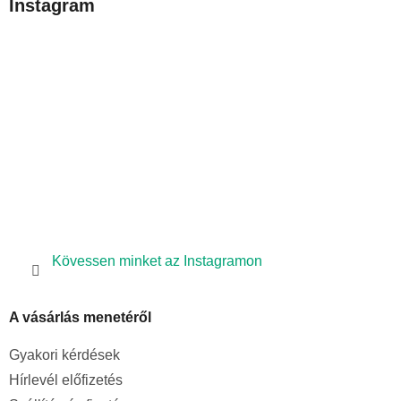
Instagram
l
é
c
Kövessen minket az Instagramon
A vásárlás menetéről
Gyakori kérdések
Hírlevél előfizetés