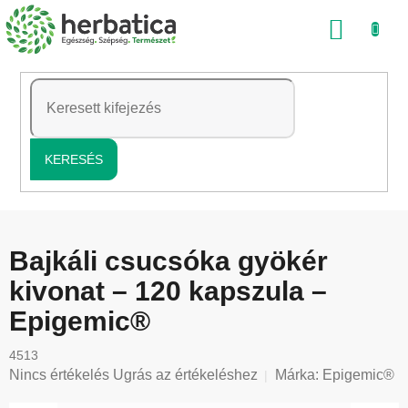
Ugrás
KOSÁ
a
fő
tartalomhoz
KERESÉS
Bajkáli csucsóka gyökér
kivonat – 120 kapszula –
Epigemic®
4513
A
Nincs értékelés
Ugrás az értékeléshez
Márka:
Epigemic®
termék