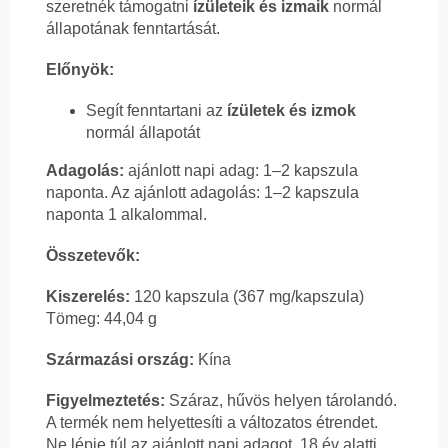
szeretnék támogatni
ízületeik és izmaik
normál
állapotának fenntartását.
Előnyök:
Segít fenntartani az
ízületek és izmok
normál állapotát
Adagolás:
ajánlott napi adag: 1–2 kapszula
naponta. Az ajánlott adagolás: 1–2 kapszula
naponta 1 alkalommal.
Összetevők:
Kiszerelés:
120 kapszula (367 mg/kapszula)
Tömeg: 44,04 g
Származási ország:
Kína
Figyelmeztetés:
Száraz, hűvös helyen tárolandó.
A termék nem helyettesíti a változatos étrendet.
Ne lépje túl az ajánlott napi adagot. 18 év alatti