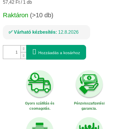
Egységár:
57,42 Ft / 1 db
Raktáron
(>10 db)
Várható kézbesítés:
12.8.2026
Hozzáadás a kosárhoz
Gyors szállítás és
Pénzvisszafizetési
csomagolás.
garancia.