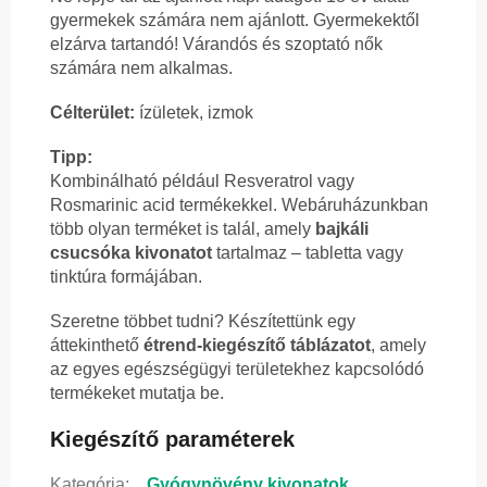
gyermekek számára nem ajánlott. Gyermekektől
elzárva tartandó! Várandós és szoptató nők
számára nem alkalmas.
Célterület:
ízületek, izmok
Tipp:
Kombinálható például Resveratrol vagy
Rosmarinic acid termékekkel. Webáruházunkban
több olyan terméket is talál, amely
bajkáli
csucsóka kivonatot
tartalmaz – tabletta vagy
tinktúra formájában.
Szeretne többet tudni? Készítettünk egy
áttekinthető
étrend-kiegészítő táblázatot
, amely
az egyes egészségügyi területekhez kapcsolódó
termékeket mutatja be.
Kiegészítő paraméterek
Kategória
:
Gyógynövény kivonatok