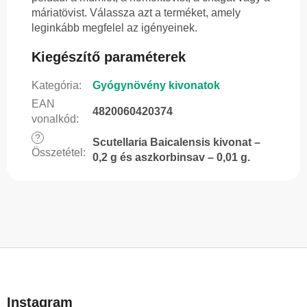
máriatövist. Válassza azt a terméket, amely
leginkább megfelel az igényeinek.
Kiegészítő paraméterek
Kategória
:
Gyógynövény kivonatok
EAN
4820060420374
vonalkód
:
?
Scutellaria Baicalensis kivonat –
Összetétel
:
0,2 g és aszkorbinsav – 0,01 g.
L
á
b
Instagram