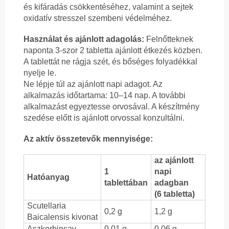
és kifáradás csökkentéséhez, valamint a sejtek
oxidatív stresszel szembeni védelméhez.
Használat és ajánlott adagolás:
Felnőtteknek
naponta 3-szor 2 tabletta ajánlott étkezés közben.
A tablettát ne rágja szét, és bőséges folyadékkal
nyelje le.
Ne lépje túl az ajánlott napi adagot. Az
alkalmazás időtartama: 10–14 nap. A további
alkalmazást egyeztesse orvosával. A készítmény
szedése előtt is ajánlott orvossal konzultálni.
Az aktív összetevők mennyisége:
az ajánlott
1
napi
Hatóanyag
tablettában
adagban
(6 tabletta)
Scutellaria
0,2 g
1,2 g
Baicalensis kivonat
Aszkorbinsav
0,01 g
0,06 g