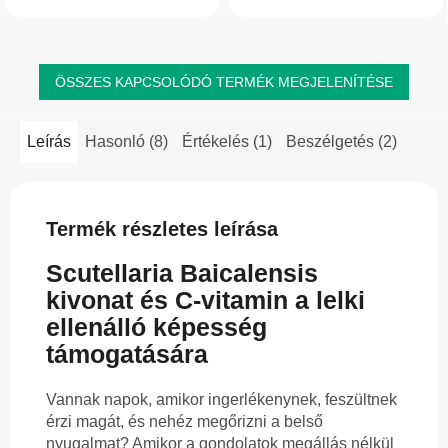
kurkuminnal, értékes növényi
értékes hatóanyagokat, például...
hatóanyagokkal és...
ÖSSZES KAPCSOLÓDÓ TERMÉK MEGJELENÍTÉSE
Leírás
Hasonló (8)
Értékelés (1)
Beszélgetés (2)
Termék részletes leírása
Scutellaria Baicalensis
kivonat és C-vitamin a lelki
ellenálló képesség
támogatására
Vannak napok, amikor ingerlékenynek, feszültnek
érzi magát, és nehéz megőrizni a belső
nyugalmat? Amikor a gondolatok megállás nélkül