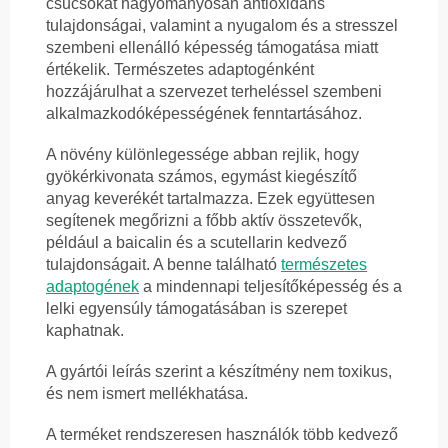
csucsókát hagyományosan antioxidáns
tulajdonságai, valamint a nyugalom és a stresszel
szembeni ellenálló képesség támogatása miatt
értékelik. Természetes adaptogénként
hozzájárulhat a szervezet terheléssel szembeni
alkalmazkodóképességének fenntartásához.
A növény különlegessége abban rejlik, hogy
gyökérkivonata számos, egymást kiegészítő
anyag keverékét tartalmazza. Ezek együttesen
segítenek megőrizni a főbb aktív összetevők,
például a baicalin és a scutellarin kedvező
tulajdonságait. A benne található
természetes
adaptogének
a mindennapi teljesítőképesség és a
lelki egyensúly támogatásában is szerepet
kaphatnak.
A gyártói leírás szerint a készítmény nem toxikus,
és nem ismert mellékhatása.
A terméket rendszeresen használók több kedvező