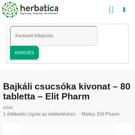
Ugrás
KOSÁ
a
fő
tartalomhoz
KERESÉS
Bajkáli csucsóka kivonat – 80
tabletta – Elit Pharm
4344
A
1 értékelés
Ugrás az értékeléshez
Márka:
Elit Pharm
termék
átlagos
értékelése