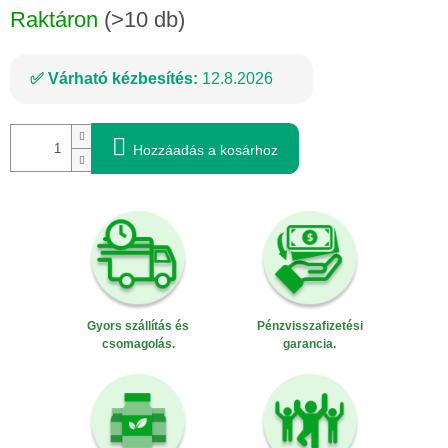
Raktáron
(>10 db)
Várható kézbesítés:
12.8.2026
Hozzáadás a kosárhoz
Gyors szállítás és
Pénzvisszafizetési
csomagolás.
garancia.