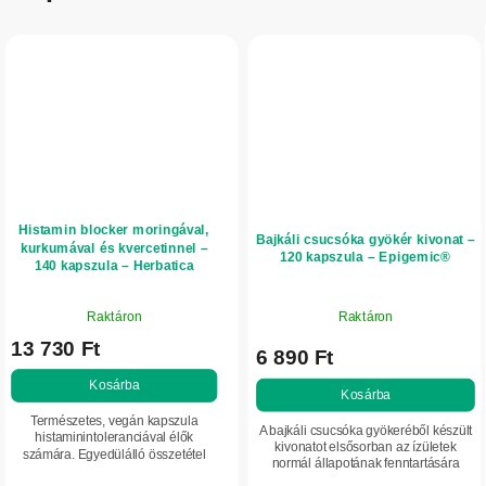
Histamin blocker moringával,
Bajkáli csucsóka gyökér kivonat –
kurkumával és kvercetinnel –
120 kapszula – Epigemic®
140 kapszula – Herbatica
A
Raktáron
Raktáron
termék
13 730 Ft
átlagos
6 890 Ft
értékelése
Kosárba
5-
Kosárba
ből
Természetes, vegán kapszula
A bajkáli csucsóka gyökeréből készült
5,0
histaminintoleranciával élők
kivonatot elsősorban az ízületek
számára. Egyedülálló összetétel
csillag.
normál állapotának fenntartására
moringával, kvercetinnel és
használják. Magas arányban tartalmaz