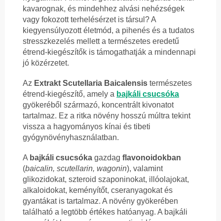
kavarognak, és mindehhez alvási nehézségek
vagy fokozott terhelésérzet is társul? A
kiegyensúlyozott életmód, a pihenés és a tudatos
stresszkezelés mellett a természetes eredetű
étrend-kiegészítők is támogathatják a mindennapi
jó közérzetet.
Az
Extrakt Scutellaria Baicalensis
természetes
étrend-kiegészítő, amely a
bajkáli csucsóka
gyökeréből származó, koncentrált kivonatot
tartalmaz. Ez a ritka növény hosszú múltra tekint
vissza a hagyományos kínai és tibeti
gyógynövényhasználatban.
A
bajkáli csucsóka
gazdag
flavonoidokban
(
baicalin, scutellarin, wagonin
), valamint
glikozidokat, szteroid szaponinokat, illóolajokat,
alkaloidokat, keményítőt, cseranyagokat és
gyantákat is tartalmaz. A növény gyökerében
található a legtöbb értékes hatóanyag. A bajkáli