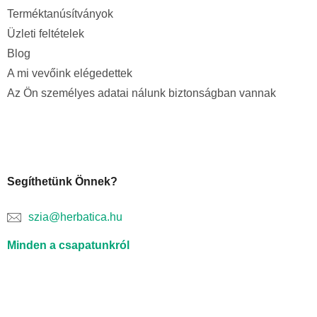
Terméktanúsítványok
Üzleti feltételek
Blog
A mi vevőink elégedettek
Az Ön személyes adatai nálunk biztonságban vannak
Segíthetünk Önnek?
szia@herbatica.hu
Minden a csapatunkról