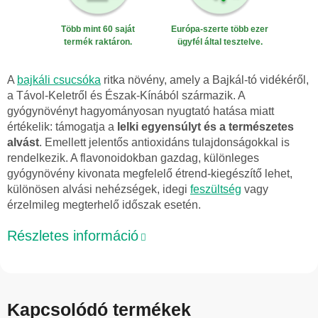
Több mint 60 saját
Európa-szerte több ezer
termék raktáron.
ügyfél által tesztelve.
A
bajkáli csucsóka
ritka növény, amely a Bajkál-tó vidékéről,
a Távol-Keletről és Észak-Kínából származik. A
gyógynövényt hagyományosan nyugtató hatása miatt
értékelik: támogatja a
lelki egyensúlyt és a természetes
alvást
. Emellett jelentős antioxidáns tulajdonságokkal is
rendelkezik. A flavonoidokban gazdag, különleges
gyógynövény kivonata megfelelő étrend-kiegészítő lehet,
különösen alvási nehézségek, idegi
feszültség
vagy
érzelmileg megterhelő időszak esetén.
Részletes információ
Kapcsolódó termékek