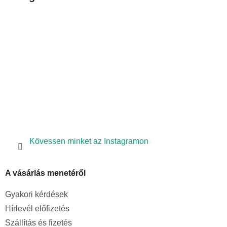
l
é
c
Kövessen minket az Instagramon
A vásárlás menetéről
Gyakori kérdések
Hírlevél előfizetés
Szállítás és fizetés