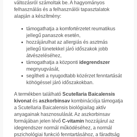
változásról számoltak be. A hagyományos
felhasználás és a felhasználói tapasztalatok
alapján a készítmény:
támogathatja a komfortérzetet reumatikus
jellegű panaszok esetén,
hozzájárulhat az allergiás és asztmás
jellegű tünetekkel járó időszakok jobb
átvészeléséhez,
támogathatja a központi
idegrendszer
megnyugvását,
segítheti a nyugodtabb közérzet fenntartását
köhögéssel járó időszakokban.
A termékben található
Scutellaria Baicalensis
kivonat
és
aszkorbinsav
kombinációja támogatja
a Scutellaria Baicalensis biológiailag aktív
anyagainak hasznosulását. Az aszkorbinsav
formájában jelen lévő
C-vitamin
hozzájárul az
idegrendszer normál működéséhez, a normál
pszichológiai funkció fenntartásához, a fáradtság