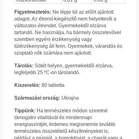
Figyelmeztetés:
Ne lépje túl az előírt ajánlott
adagot. Az étrend-kiegészítő nem helyettesíti a
változatos étrendet. Gyermekektől elzárva
tartandó. Ne használja, ha bármely összetevővel
szemben egyéni érzékenység vagy
túlérzékenység áll fenn. Gyermekek, várandós és
szoptató nők számára nem ajánlott.
Tárolás:
Sötét helyen, gyermekektől elzárva,
legfeljebb 25 ºC-on tárolandó.
Kiszerelés:
80 tabletta
Származási ország:
Ukrajna
Tippünk:
Ha természetes módon szeretné
támogatni vitalitását és mindennapi
energiaszintjét, érdemes megismernie további
természetes összetételű készítményeket is,
például a múmiót, a homoktövist, a chagát vagy a