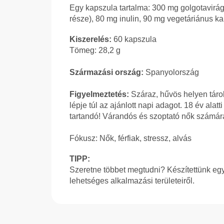
Egy kapszula tartalma: 300 mg golgotavirág-k
része), 80 mg inulin, 90 mg vegetáriánus kap
Kiszerelés:
60 kapszula
Tömeg: 28,2 g
Származási ország:
Spanyolország
Figyelmeztetés:
Száraz, hűvös helyen tárol
lépje túl az ajánlott napi adagot. 18 év al
tartandó! Várandós és szoptató nők számára
Fókusz: Nők, férfiak, stressz, alvás
TIPP:
Szeretne többet megtudni? Készítettünk egy 
lehetséges alkalmazási területeiről.