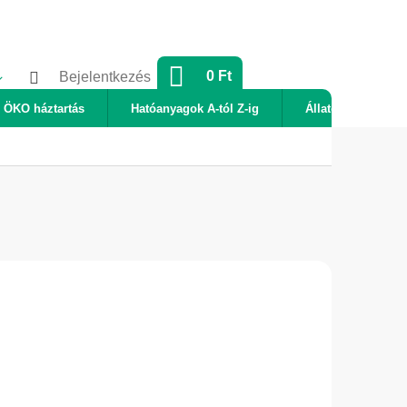
KOSÁR
0 Ft
Bejelentkezés
ÖKO háztartás
Hatóanyagok A-tól Z-ig
Állatok
Új