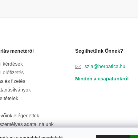
rlás menetéről
Segíthetünk Önnek?
i kérdések
szia@herbatica.hu
l előfizetés
Minden a csapatunkról
ás és fizetés
tanúsítványok
feltételek
evőink elégedettek
személyes adatai nálunk
ságban vannak