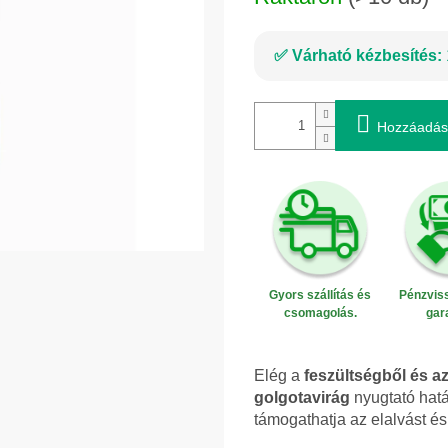
Várható kézbesítés:
Hozzáadás
Gyors szállítás és
Pénzviss
csomagolás.
gar
Elég a
feszültségből és a
golgotavirág
nyugtató hatá
támogathatja az elalvást és