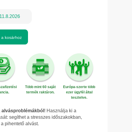
11.8.2026
 a kosárhoz
zafizetési
Több mint 60 saját
Európa-szerte több
ancia.
termék raktáron.
ezer ügyfél által
tesztelve.
z alvásproblémákból
! Használja ki a
sát: segíthet a stresszes időszakokban,
 a pihentető alvást.