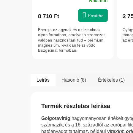
Raktáron
8 710 Ft
2 7
Kosárba
Energia az agynak és az izmoknak
Gyógy
olyan formában, amelyet a szervezet
támoga
valóban hasznosítani tud – prémium
az ér
magnézium, kiválóan felszívódó
biszglicinát formában.
Leírás
Hasonló (8)
Értékelés (1)
Termék részletes leírása
Golgotavirág
hagyományosan értékelt gyóg
származik, és a 16. századtól az európai fi
hatóanyagot tartalmaz, például
vitexint, or