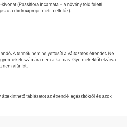
ivonat (Passiflora incarnata – a növény föld feletti
szula (hidroxipropil-metil-cellulóz).
andó. A termék nem helyettesíti a változatos étrendet. Ne
atti gyermekek számára nem alkalmas. Gyermekektől elzárva
 nem ajánlott.
áttekinthető táblázatot az étrend-kiegészítőkről és azok