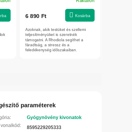
táron
Raktáron
6 890 Ft
rba
Kosárba
Azoknak, akik testüket és szellemi
dok
teljesítményüket is szeretnék
támogatni. A Rhodiola segíthet a
fáradtság, a stressz és a
feledékenység időszakaiban.
gészítő paraméterek
gória
:
Gyógynövény kivonatok
vonalkód
:
8595229205333