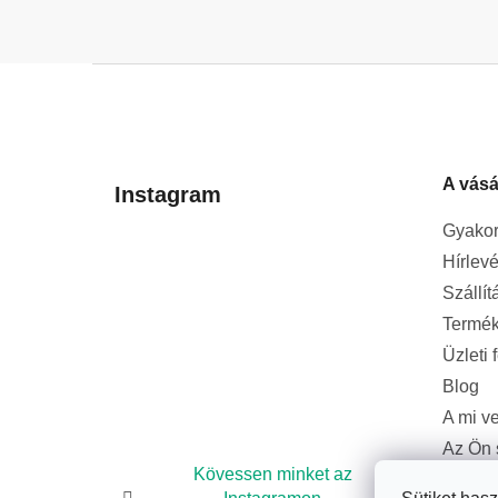
L
á
b
l
A vásá
é
Instagram
c
Gyakor
Hírlevé
Szállít
Termék
Üzleti 
Blog
A mi v
Az Ön 
bizton
Kövessen minket az