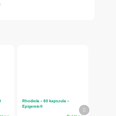
0
Rhodiola – 60 kapszula –
Epigemic®
Következő
termék