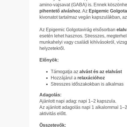
amino-vajsavat (GABA) is. Ennek köszönhet
pihentető alváshoz
. Az
Epigemic Golgotav
kivonatot tartalmaz vegán kapszulákban, a
Az Epigemic Golgotavirág elsősorban
elal
esetén lehet hasznos. Stresszes, megterhel
munkahelyi vagy családi kihívásokról, vizsg
helyzetekről.
Előnyök:
Támogatja az
alvást és az elalvást
Hozzájárul a
relaxációhoz
Stresszes időszakokban is alkalmas
Adagolás:
Ajánlott napi adag: napi 1–2 kapszula.
Az ajánlott adagolás napi 1 alkalommal 1–2
aktivitás előtt.
Összetevők: