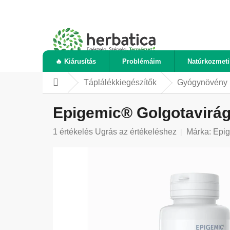
Ugrás
a
fő
tartalomhoz
🔥 Kiárusítás
Problémáim
Natúrkozmet
Táplálékkiegészítők
Gyógynövény 
Kezdőlap
Epigemic® Golgotavirág
A
1 értékelés
Ugrás az értékeléshez
Márka:
Epi
termék
átlagos
értékelése
5-
ből
5,0
csillag.