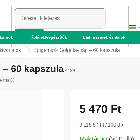
KERESÉS
ikumok
Táplálékkiegészítők
Élelmiszerek és italok
kivonatok
Epigemic® Golgotavirág – 60 kapszula
 – 60 kapszula
4499
gemic®
5 470 Ft
Egységár:
9 116,67 Ft / 100 db
Raktáron
(>10 db)