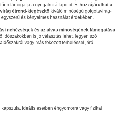
ően támogatja a nyugalmi állapotot és
hozzájárulhat a
irág étrend-kiegészítő
kiváló minőségű golgotavirág-
z egyszerű és kényelmes használat érdekében.
vási nehézségek és az alvás minőségének támogatása
ő időszakokban is jó választás lehet, legyen szó
aidőszakról vagy más fokozott terheléssel járó
 kapszula, ideális esetben éhgyomorra vagy fizikai