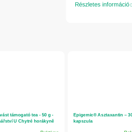
Részletes információ
vást támogató tea - 50 g -
Epigemic® Asztaxantin – 3
nářství U Chytré horákyně
kapszula