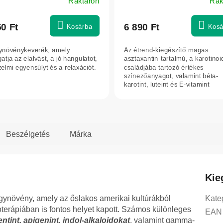
Raktáron
Rak
50 Ft
6 890 Ft
Kosárba
Kosá
növénykeverék, amely
Az étrend-kiegészítő magas
tja az elalvást, a jó hangulatot,
asztaxantin-tartalmú, a karotinoi
zelmi egyensúlyt és a relaxációt.
családjába tartozó értékes
színezőanyagot, valamint béta-
karotint, luteint és E-vitamint
tartalmaz.
Beszélgetés
Márka
Kie
ynövény, amely az őslakos amerikai kultúrákból
Kate
toterápiában is fontos helyet kapott. Számos különleges
EAN 
ientint, apigenint, indol-alkaloidokat
, valamint gamma-