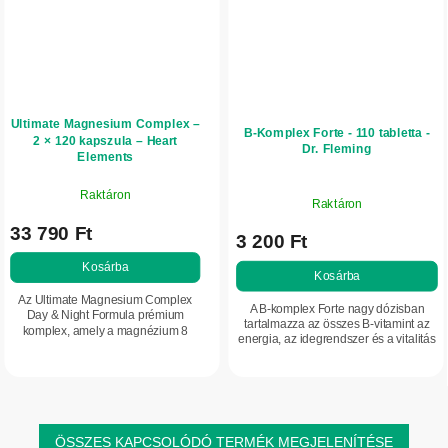
Ultimate Magnesium Complex –
B-Komplex Forte - 110 tabletta -
2 × 120 kapszula – Heart
Dr. Fleming
Elements
Raktáron
Raktáron
33 790 Ft
3 200 Ft
Kosárba
Kosárba
Az Ultimate Magnesium Complex
A B-komplex Forte nagy dózisban
Day & Night Formula prémium
tartalmazza az összes B-vitamint az
komplex, amely a magnézium 8
energia, az idegrendszer és a vitalitás
biológiailag jól hasznosuló formáját
támogatására.
tartalmazza B6-, D3- és K2-
vitaminnal. A nappali...
ÖSSZES KAPCSOLÓDÓ TERMÉK MEGJELENÍTÉSE