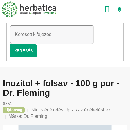
Ugrás
KOSÁ
a
fő
tartalomhoz
KERESÉS
Inozitol + folsav - 100 g por -
Dr. Fleming
6851
A
Nincs értékelés
Ugrás az értékeléshez
Újdonság
termék
Márka:
Dr. Fleming
átlagos
értékelése