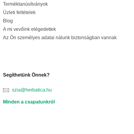
Terméktanúsítványok
Üzleti feltételek
Blog
A mi vevőink elégedettek
Az Ön személyes adatai nálunk biztonságban vannak
Segíthetünk Önnek?
szia@herbatica.hu
Minden a csapatunkról