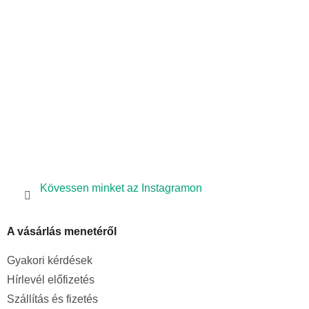
l
é
c
Kövessen minket az Instagramon
A vásárlás menetéről
Gyakori kérdések
Hírlevél előfizetés
Szállítás és fizetés