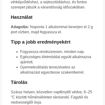
vérképződéshez, a sejtosztódáshoz, és fontos
szerepet játszik a várandósság időszakában.
Használat
Adagolás:
Naponta 1 alkalommal keverjen el 2 g
port vízben, majd fogyassza el.
Tipp a jobb eredményekért
Fogyassza rendszeresen, minden nap.
Egészséges életmóddal együtt alkalmazva
ajánlott.
Gyermekvállalás tervezésekor az
alkalmazást egyeztesse szakemberrel.
Tárolás
Száraz helyen, közvetlen napfénytől védve, 6–25
°C közötti hőmérsékleten tárolandó. Fagytól és
nedvességtől óvja.