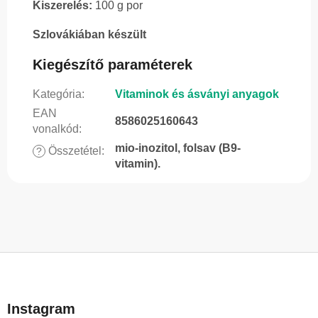
Kiszerelés:
100 g por
Szlovákiában készült
Kiegészítő paraméterek
Kategória
:
Vitaminok és ásványi anyagok
EAN
8586025160643
vonalkód
:
mio-inozitol, folsav (B9-
Összetétel
:
?
vitamin).
L
á
b
Instagram