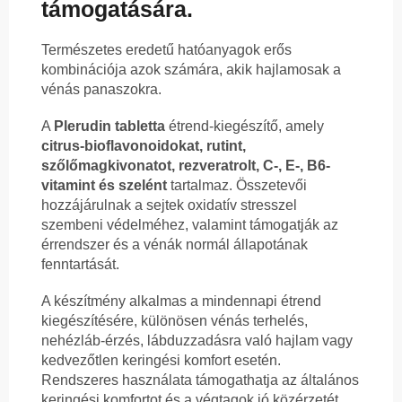
támogatására.
Természetes eredetű hatóanyagok erős
kombinációja azok számára, akik hajlamosak a
vénás panaszokra.
A
Plerudin tabletta
étrend-kiegészítő, amely
citrus-bioflavonoidokat, rutint,
szőlőmagkivonatot, rezveratrolt, C-, E-, B6-
vitamint és szelént
tartalmaz. Összetevői
hozzájárulnak a sejtek oxidatív stresszel
szembeni védelméhez, valamint támogatják az
érrendszer és a vénák normál állapotának
fenntartását.
A készítmény alkalmas a mindennapi étrend
kiegészítésére, különösen vénás terhelés,
nehézláb-érzés, lábduzzadásra való hajlam vagy
kedvezőtlen keringési komfort esetén.
Rendszeres használata támogathatja az általános
keringési komfortot és a végtagok jó közérzetét.