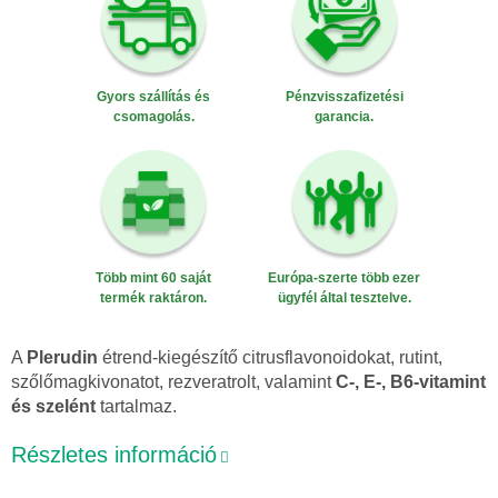
Gyors szállítás és
Pénzvisszafizetési
csomagolás.
garancia.
Több mint 60 saját
Európa-szerte több ezer
termék raktáron.
ügyfél által tesztelve.
A
Plerudin
étrend-kiegészítő citrusflavonoidokat, rutint,
szőlőmagkivonatot, rezveratrolt, valamint
C-, E-, B6-vitamint
és szelént
tartalmaz.
Részletes információ