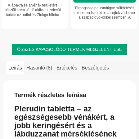
A lábakra és a vénák területére
Támogassa pajzsmirigye működését,
készült krém két fő aktív összetevőt
immunrendszerét és a sejtek védelmét
tartalmaz: rutint és Ginkgo biloba
a szabad gyökökkel szemben. A
kivonatot, amelyek kedvezően
prémium szelén szárított
támogatják az erek és vénák
sörélesztőben, szerves kötésben
komfortérzetét....
található – ez egy...
ÖSSZES KAPCSOLÓDÓ TERMÉK MEGJELENÍTÉSE
Leírás
Hasonló (8)
Értékelés
Beszélgetés
Termék részletes leírása
Plerudin tabletta – az
egészségesebb vénákért, a
jobb keringésért és a
lábduzzanat mérséklésének