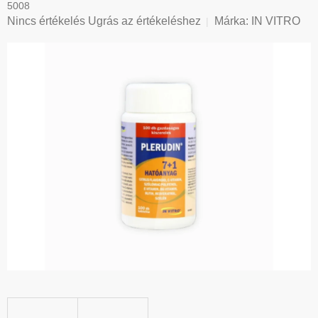
5008
A
Nincs értékelés
Ugrás az értékeléshez
Márka:
IN VITRO
termék
átlagos
értékelése
5-
ből
0,0
csillag.