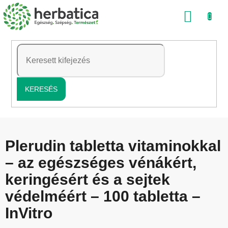
Ugrás
KOSÁ
a
fő
tartalomhoz
KERESÉS
Plerudin tabletta vitaminokkal
– az egészséges vénákért,
keringésért és a sejtek
védelméért – 100 tabletta –
InVitro