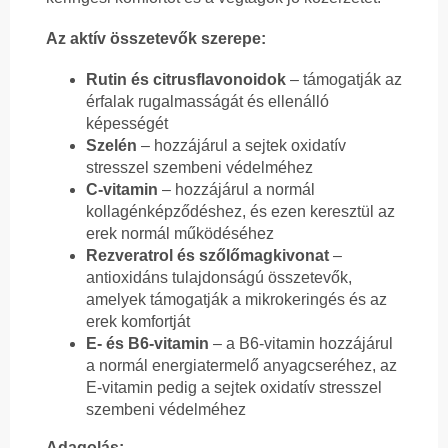
Az aktív összetevők szerepe:
Rutin és citrusflavonoidok
– támogatják az
érfalak rugalmasságát és ellenálló
képességét
Szelén
– hozzájárul a sejtek oxidatív
stresszel szembeni védelméhez
C-vitamin
– hozzájárul a normál
kollagénképződéshez, és ezen keresztül az
erek normál működéséhez
Rezveratrol és szőlőmagkivonat
–
antioxidáns tulajdonságú összetevők,
amelyek támogatják a mikrokeringés és az
erek komfortját
E- és B6-vitamin
– a B6-vitamin hozzájárul
a normál energiatermelő anyagcseréhez, az
E-vitamin pedig a sejtek oxidatív stresszel
szembeni védelméhez
Adagolás: