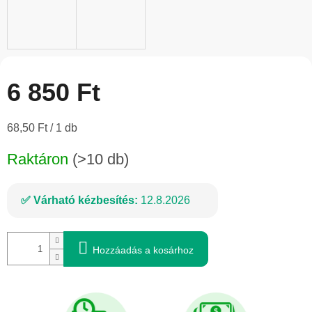
6 850 Ft
Egységár:
68,50 Ft / 1 db
Raktáron
(>10 db)
Várható kézbesítés:
12.8.2026
Hozzáadás a kosárhoz