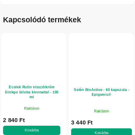
Kapcsolódó termékek
Ecolek Rutin visszérkrém
Selén BioActive - 60 kapszula -
Ginkgo biloba kivonattal - 100
Epigemic®
ml
Raktáron
Raktáron
2 840 Ft
3 440 Ft
Kosárba
Kosárba