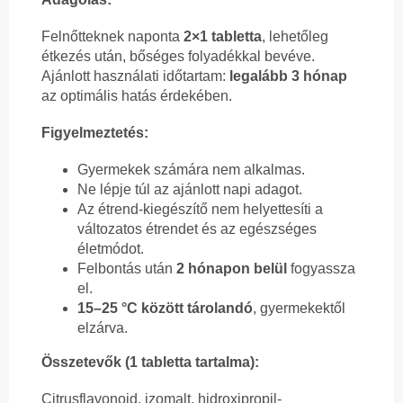
Felnőtteknek naponta
2×1 tabletta
, lehetőleg
étkezés után, bőséges folyadékkal bevéve.
Ajánlott használati időtartam:
legalább 3 hónap
az optimális hatás érdekében.
Figyelmeztetés:
Gyermekek számára nem alkalmas.
Ne lépje túl az ajánlott napi adagot.
Az étrend-kiegészítő nem helyettesíti a
változatos étrendet és az egészséges
életmódot.
Felbontás után
2 hónapon belül
fogyassza
el.
15–25 °C között tárolandó
, gyermekektől
elzárva.
Összetevők (1 tabletta tartalma):
Citrusflavonoid, izomalt, hidroxipropil-