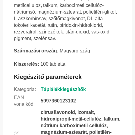
metilcellulóz, talkum, karboximetilcellulóz-
nátriumsó, magnézium-sztearát, polietilén-glikol,
L-aszkorbinsav, szőlőmagkivonat, DL-alfa-
tokoferil-acetát, rutin, piridoxin-hidroklorid,
rezveratrol, színezékek: titán-dioxid, vas-oxid
pigment, szelénsav.
Származási ország:
Magyarország
Kiszerelés:
100 tabletta
Kiegészítő paraméterek
Kategória
:
Táplálékkiegészítők
EAN
5997360123102
vonalkód
:
citrusflavonoid, izomalt,
hidroxipropil-metil-cellulóz, talkum,
nátrium-karboximetil-cellulóz,
magnézium-sztearát, polietilén-
?