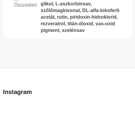
glikol, L-aszkorbinsav,
Összetétel
:
szőlőmagkivonat, DL-alfa-tokoferil-
acetát, rutin, piridoxin-hidroklorid,
rezveratrol, titán-dioxid, vas-oxid
pigment, szelénsav
L
á
b
Instagram
l
é
c