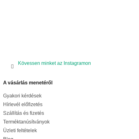
e
l
e
m
e
i
Kövessen minket az Instagramon
A vásárlás menetéről
Gyakori kérdések
Hírlevél előfizetés
Szállítás és fizetés
Terméktanúsítványok
Üzleti feltételek