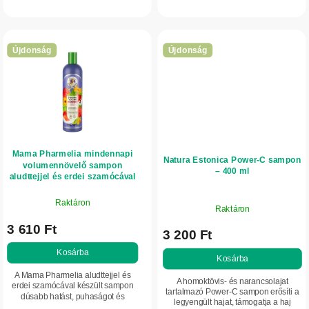
normál és vékony szálú hajra.
könnyű és légiesen dús lesz.
Újdonság
Újdonság
Mama Pharmelia mindennapi
Natura Estonica Power-C sampon
volumennövelő sampon
– 400 ml
aludttejjel és erdei szamócával
- 500 ml
Raktáron
Raktáron
3 610 Ft
3 200 Ft
Kosárba
Kosárba
A Mama Pharmelia aludttejjel és
A homoktövis- és narancsolajat
erdei szamócával készült sampon
tartalmazó Power-C sampon erősíti a
dúsabb hatást, puhaságot és
legyengült hajat, támogatja a haj
természetes fényt ad a hajnak.