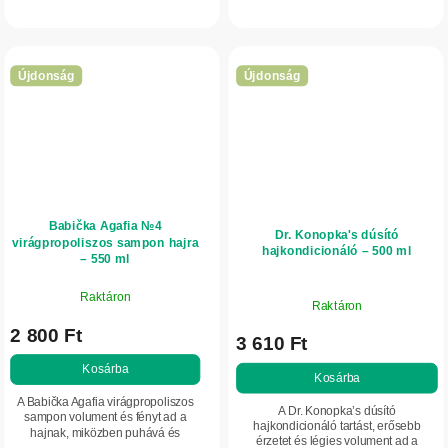
növekedését, valamint volument és
fényt ad. Ideális vitalitását vesztett,...
Újdonság
Újdonság
Babička Agafia №4
Dr. Konopka's dúsító
virágpropoliszos sampon hajra
hajkondicionáló – 500 ml
– 550 ml
Raktáron
Raktáron
2 800 Ft
3 610 Ft
Kosárba
Kosárba
A Babička Agafia virágpropoliszos
A Dr. Konopka’s dúsító
sampon volument és fényt ad a
hajkondicionáló tartást, erősebb
hajnak, miközben puhává és
érzetet és légies volument ad a