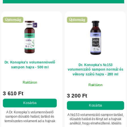
e
T
k
e
r
Újdonság
Újdonság
r
e
m
n
é
d
k
e
e
z
Dr. Konopka’s volumennövelő
k
é
Dr. Konopka's №153
sampon hajra - 500 ml
volumenizáló sampon normál és
l
s
vékony szálú hajra - 280 ml
i
e
Raktáron
Raktáron
s
3 610 Ft
t
3 200 Ft
á
Kosárba
Kosárba
j
A Dr. Konopka’s volumennövelő
A №153 volumenizáló sampon tartást,
sampon dúsabb hatást, tartást és
a
dúsabb hatást és fényt ad a hajnak
természetes volument ad a hajnak
anélkül, hogy elnehezítené. Ideális
anélkül, hogy elnehezítené. A haj