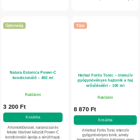
hogy elnehezítené. Ideális normál
volument és természetes fényt ad neki.
és vékony szálú hajra.
Újdonság
Tipp
Natura Estonica Power-C
Herbal Fortis Tonic – intenzív
kondicionáló – 400 ml
gyógynövényes hajtonik a haj
erősítéséért – 100 ml
Raktáron
Raktáron
3 200 Ft
8 870 Ft
Kosárba
Kosárba
A homoktövissel, naranccsal és
A Herbal Fortis Tonic intenzív
fekete ribizlivel készült Power-C
gyógynövényes tonik, amely
kondicionáló ápolja a sérült hajat,
legyengült, hullásra hajlamos vagy