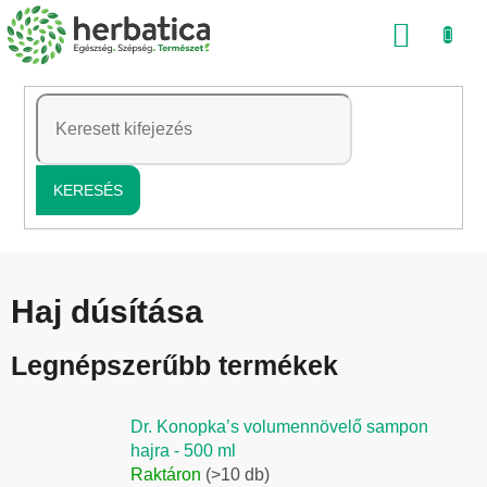
Ugrás
KOSÁ
a
fő
tartalomhoz
KERESÉS
Haj dúsítása
Legnépszerűbb termékek
Dr. Konopka’s volumennövelő sampon
hajra - 500 ml
Raktáron
(>10 db)