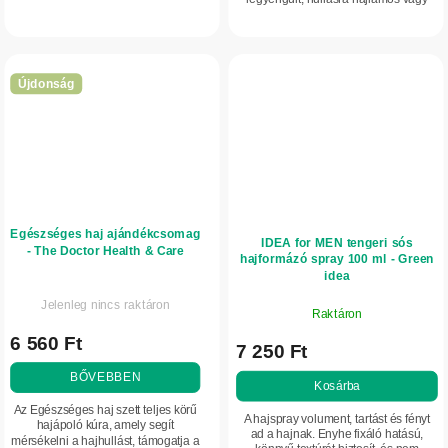
erőt, volument és fényt ad neki.
zsíros haj ápolására készült. Csalán-,
Javítja a haj rugalmasságát, és
bojtorján-, körömvirág-,
segít...
varázsmogyoró- és...
Újdonság
Egészséges haj ajándékcsomag
IDEA for MEN tengeri sós
- The Doctor Health & Care
hajformázó spray 100 ml - Green
idea
Jelenleg nincs raktáron
Raktáron
6 560 Ft
7 250 Ft
BŐVEBBEN
Kosárba
Az Egészséges haj szett teljes körű
A hajspray volument, tartást és fényt
hajápoló kúra, amely segít
ad a hajnak. Enyhe fixáló hatású,
mérsékelni a hajhullást, támogatja a