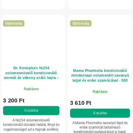
könnyeddé teszi.
vékony szálú hajnak, anélkül hogy
elnehezítené.
Újdonság
Újdonság
Dr. Konopka's №154
Mama Pharmelia kondicionáló
volumennövelő kondicionáló
mindennapi volumenért savanyú
normál és vékony szálú hajra –
tejjel és erdei szamócával - 500
280 ml
ml
Raktáron
Raktáron
3 200 Ft
3 610 Ft
Kosárba
Kosárba
A №154 volumennövelő
A Mama Pharmelia savanyú tejet és
kondicionáló dúsabb hatást, fényt és
erdei szamócát tartalmazó
rugalmasságot ad a hajnak anélkül,
kondicionáló puhává teszi a hajat,