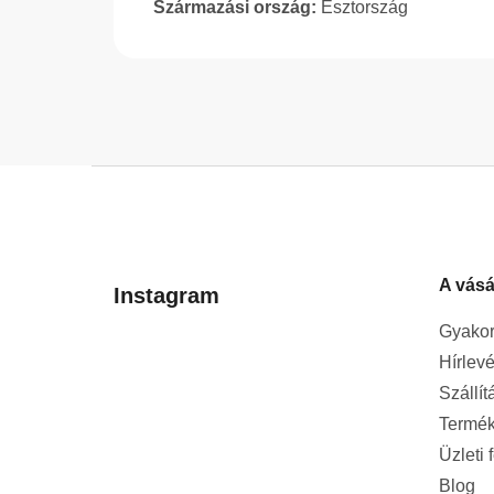
Származási ország:
Észtország
L
á
b
l
A vásá
é
Instagram
c
Gyakor
Hírlevé
Szállít
Termék
Üzleti 
Blog