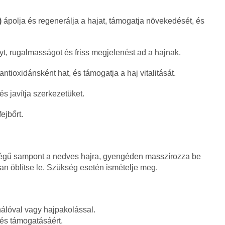
)
ápolja és regenerálja a hajat, támogatja növekedését, és
yt, rugalmasságot és friss megjelenést ad a hajnak.
antioxidánsként hat, és támogatja a haj vitalitását.
és javítja szerkezetüket.
ejbőrt.
égű sampont a nedves hajra, gyengéden masszírozza be
an öblítse le. Szükség esetén ismételje meg.
nálóval vagy hajpakolással.
gés támogatásáért.