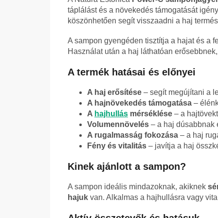
táplálást és a növekedés támogatását igény
köszönhetően segít visszaadni a haj termé
A sampon gyengéden tisztítja a hajat és a fe
Használat után a haj láthatóan erősebbnek, 
A termék hatásai és előnyei
A haj erősítése
– segít megújítani a l
A hajnövekedés támogatása
– élénk
A
hajhullás
mérséklése
– a hajtövekt
Volumennövelés
– a haj dúsabbnak é
A rugalmasság fokozása
– a haj rug
Fény és vitalitás
– javítja a haj összk
Kinek ajánlott a sampon?
A sampon ideális mindazoknak, akiknek
sé
hajuk
van. Alkalmas a hajhullásra vagy vita