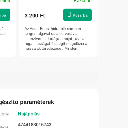
táron
Raktáron
3 200 Ft
rba
Kosárba
áló
Az Aqua Boost hidratáló sampon
álak
tengeri algával és aloe verával
intenzíven hidratálja a hajat, javítja
rugalmasságát és segít megelőzni a
hajszálak töredezését. Minden
hajtípusra...
gészítő paraméterek
gória
:
Hajápolás
4744183016743
lkód
: