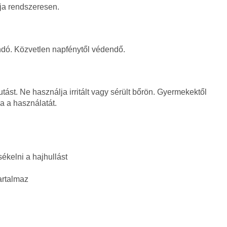
ja rendszeresen.
dó. Közvetlen napfénytől védendő.
tást. Ne használja irritált vagy sérült bőrön. Gyermekektől
ba a használatát.
ékelni a hajhullást
artalmaz