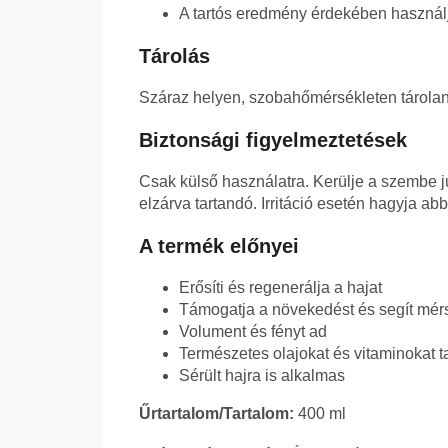
A tartós eredmény érdekében használ
Tárolás
Száraz helyen, szobahőmérsékleten tárolan
Biztonsági figyelmeztetések
Csak külső használatra. Kerülje a szembe ju
elzárva tartandó. Irritáció esetén hagyja ab
A termék előnyei
Erősíti és regenerálja a hajat
Támogatja a növekedést és segít mérs
Volument és fényt ad
Természetes olajokat és vitaminokat t
Sérült hajra is alkalmas
Űrtartalom/Tartalom:
400 ml