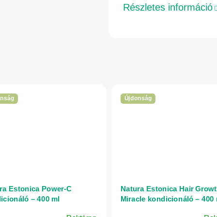
Részletes információ
onság
Újdonság
ra Estonica Power-C
Natura Estonica Hair Grow
icionáló – 400 ml
Miracle kondicionáló – 400