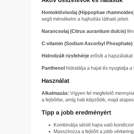
Aktív összetevők és hatásuk
Homoktövisolaj (Hippophae rhamnoides
segít mérsékelni a hajhullás látható jeleit.
Narancsolaj (Citrus aurantium dulcis)
fén
C-vitamin (Sodium Ascorbyl Phosphate)
Hidrolizált rizsfehérje
erősíti a hajszálakat 
Panthenol
hidratálja a hajat és nyugtatja a f
Használat
Alkalmazás:
Vigyen fel megfelelő mennyis
a fejbőrbe, amíg hab képződik, majd alapos
Tipp a jobb eredményért
Kombinálja sérült hajra való kondicio
Masszírozza a fejbőrt a jobb vérkerin