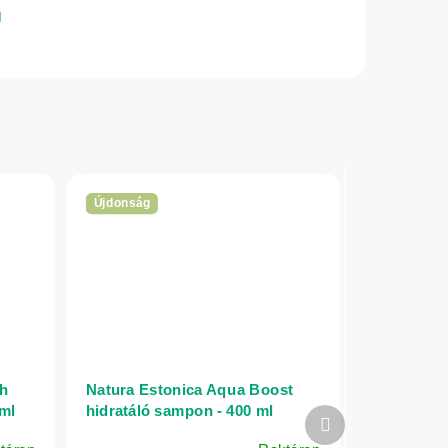
Újdonság
th
Natura Estonica Aqua Boost
 ml
hidratáló sampon - 400 ml
Következő
termék