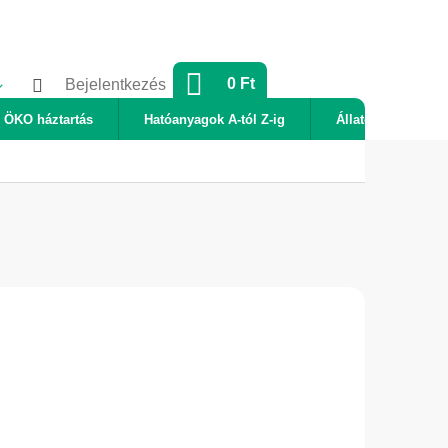
KOSÁR
0 Ft
Bejelentkezés
ÖKO háztartás
Hatóanyagok A-tól Z-ig
Állatok
Új