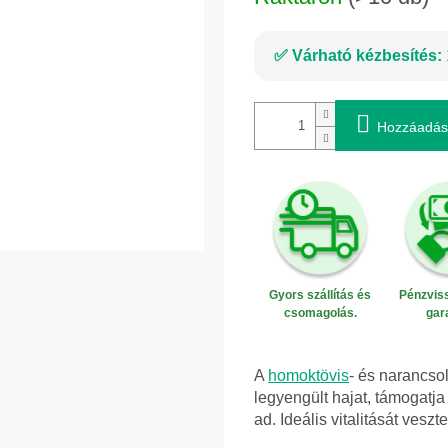
Várható kézbesítés:
Hozzáadás
Gyors szállítás és
Pénzviss
csomagolás.
gar
A
homoktövis
- és narancso
legyengült hajat, támogatja
ad. Ideális vitalitását vesztet