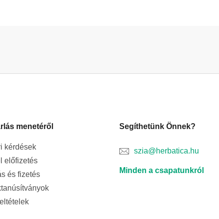
rlás menetéről
Segíthetünk Önnek?
i kérdések
szia@herbatica.hu
l előfizetés
Minden a csapatunkról
ás és fizetés
tanúsítványok
feltételek