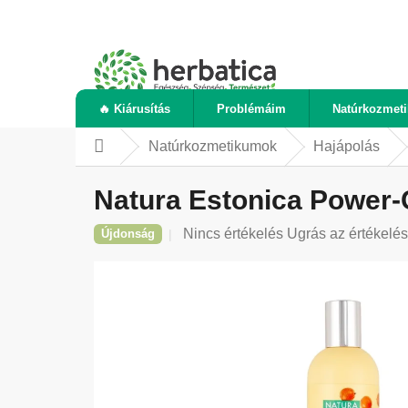
Ugrás
a
fő
tartalomhoz
🔥 Kiárusítás
Problémáim
Natúrkozmet
Natúrkozmetikumok
Hajápolás
Kezdőlap
Natura Estonica Power-
A
Nincs értékelés
Ugrás az értékelé
Újdonság
termék
átlagos
értékelése
5-
ből
0,0
csillag.