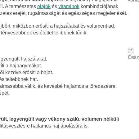
li. A természetes
olajok
és
vitaminok
kombinációjának
szetes erejét, rugalmasságát és egészséges megjelenését.
jbőrt, miközben erősíti a hajszálakat és volument ad.
fényesebbnek és élettel telibbnek tűnik.
?
Össz
egyengült hajszálakat.
íti a hajhagymákat.
ől kezdve erősíti a hajat.
s teltebbnek hat.
almasabbá válik, és kevésbé hajlamos a töredezésre.
épét.
rült, legyengült vagy vékony szálú, volumen nélküli
litásvesztésre hajlamos haj ápolására is.