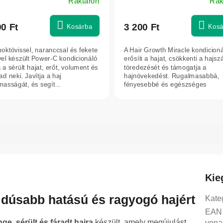
Raktáron
Rak
00 Ft
3 200 Ft
Kosárba
Kosá
oktövissel, naranccsal és fekete
A Hair Growth Miracle kondicion
ivel készült Power-C kondicionáló
erősíti a hajat, csökkenti a hajsz
 a sérült hajat, erőt, volument és
töredezését és támogatja a
ad neki. Javítja a haj
hajnövekedést. Rugalmasabbá,
masságát, és segít...
fényesebbé és egészséges
megjelenésűvé teszi a...
Kie
 dúsabb hatású és ragyogó hajért
Kate
EAN
ge, sérült és fáradt hajra
készült, amely megújulást,
vona