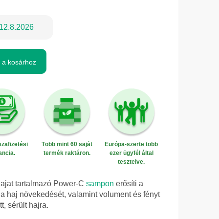
12.8.2026
 a kosárhoz
zafizetési
Több mint 60 saját
Európa-szerte több
ancia.
termék raktáron.
ezer ügyfél által
tesztelve.
lajat tartalmazó Power-C
sampon
erősíti a
 a haj növekedését, valamint volument és fényt
t, sérült hajra.