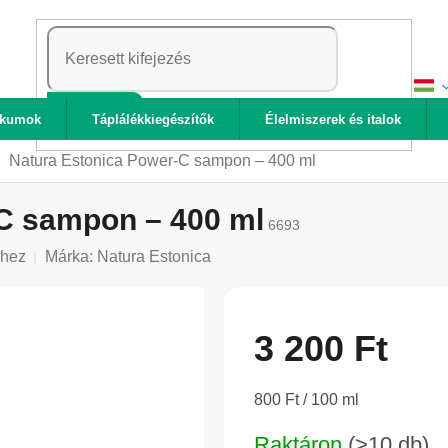
KERESÉS
ikumok
Táplálékkiegészítők
Élelmiszerek és italok
Natura Estonica Power-C sampon – 400 ml
C sampon – 400 ml
6693
shez
Márka:
Natura Estonica
3 200 Ft
Egységár:
800 Ft / 100 ml
Raktáron
(>10 db)