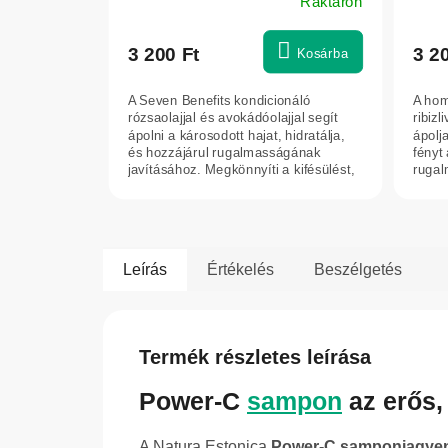
Raktáron
3 200 Ft
3 2
Kosárba
A Seven Benefits kondicionáló
A hom
rózsaolajjal és avokádóolajjal segít
ribizl
ápolni a károsodott hajat, hidratálja,
ápolja
és hozzájárul rugalmasságának
fényt 
javításához. Megkönnyíti a kifésülést,
rugal
és...
Leírás
Értékelés
Beszélgetés
Termék részletes leírása
Power-C
sampon
az erős,
A Natura Estonica
Power-C samponja
gyen