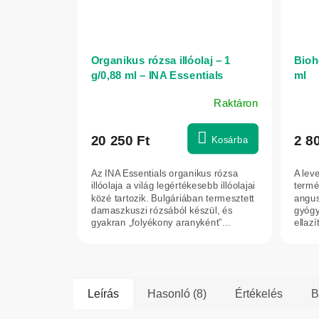
Organikus rózsa illóolaj – 1
Biohe
g/0,88 ml – INA Essentials
ml
Raktáron
20 250 Ft
2 8
Kosárba
Az INA Essentials organikus rózsa
A lev
illóolaja a világ legértékesebb illóolajai
termé
közé tartozik. Bulgáriában termesztett
angust
damaszkuszi rózsából készül, és
gyógy
gyakran „folyékony aranyként”...
ellazí
megny
Leírás
Hasonló (8)
Értékelés
B