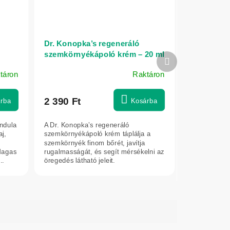
Dr. Konopka’s regeneráló
szemkörnyékápoló krém – 20 ml
Következő
termék
táron
Raktáron
2 390 Ft
rba
Kosárba
endula
A Dr. Konopka’s regeneráló
aj,
szemkörnyékápoló krém táplálja a
szemkörnyék finom bőrét, javítja
Magas
rugalmasságát, és segít mérsékelni az
..
öregedés látható jeleit.