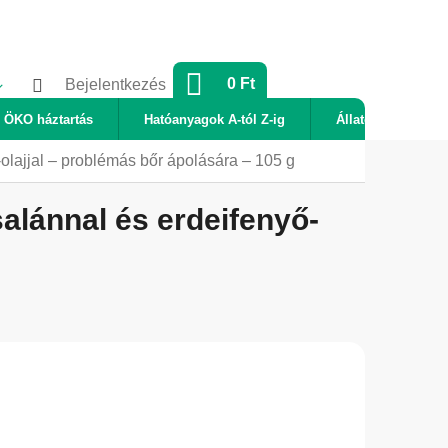
KOSÁR
0 Ft
Bejelentkezés
ÖKO háztartás
Hatóanyagok A-tól Z-ig
Állatok
Új
lajjal – problémás bőr ápolására – 105 g
lánnal és erdeifenyő-