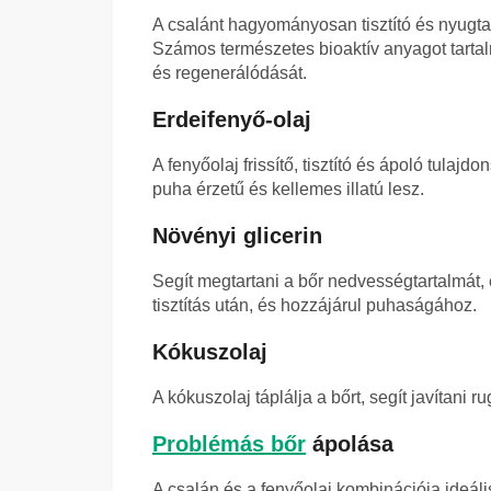
A csalánt hagyományosan tisztító és nyugta
Számos természetes bioaktív anyagot tart
és regenerálódását.
Erdeifenyő-olaj
A fenyőolaj frissítő, tisztító és ápoló tulajd
puha érzetű és kellemes illatú lesz.
Növényi glicerin
Segít megtartani a bőr nedvességtartalmát, 
tisztítás után, és hozzájárul puhaságához.
Kókuszolaj
A kókuszolaj táplálja a bőrt, segít javítani
Problémás bőr
ápolása
A csalán és a fenyőolaj kombinációja ideáli