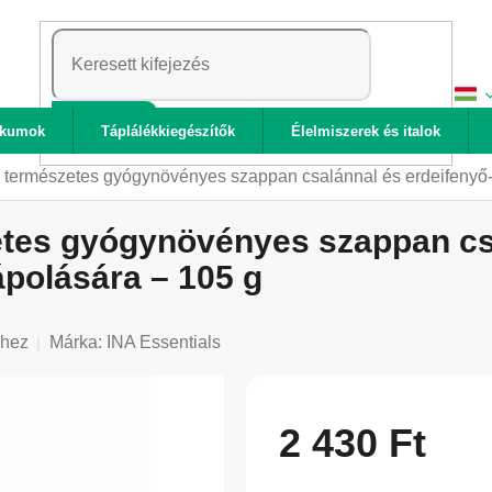
KERESÉS
ikumok
Táplálékkiegészítők
Élelmiszerek és italok
s természetes gyógynövényes szappan csalánnal és erdeifenyő-o
etes gyógynövényes szappan csa
ápolására – 105 g
shez
Márka:
INA Essentials
2 430 Ft