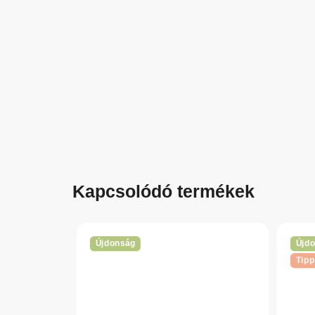
Kapcsolódó termékek
Újdonság
Újd
Tipp