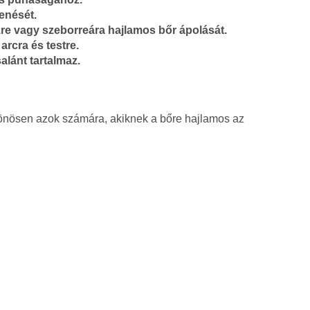
lenését.
re vagy szeborreára hajlamos bőr ápolását.
rcra és testre.
alánt tartalmaz.
önösen azok számára, akiknek a bőre hajlamos az