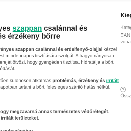
Kie
nyes
szappan
csalánnal és
Kate
és érzékeny bőrre
EAN
vona
ényes szappan csalánnal és erdeifenyő-olajjal
kézzel
 test mindennapos tisztítására szolgál. A hagyományosan
erejét ötvözi, hogy gyengéden tisztítsa, hidratálja a bőrt,
ódását.
etően különösen alkalmas
problémás, érzékeny és
irritált
lapotban tartani a bőrt, felesleges szárító hatás nélkül.
?
Össz
l hogy megzavarná annak természetes védőrétegét.
ritált területeket.
 és puhaságához.