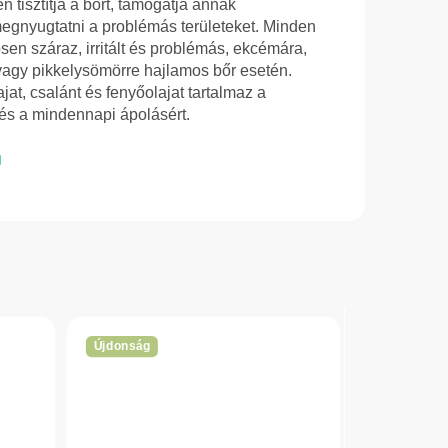
n tisztítja a bőrt, támogatja annak
megnyugtatni a problémás területeket. Minden
sen száraz, irritált és problémás, ekcémára,
 vagy pikkelysömörre hajlamos bőr esetén.
jat, csalánt és fenyőolajat tartalmaz a
 és a mindennapi ápolásért.
Újdonság