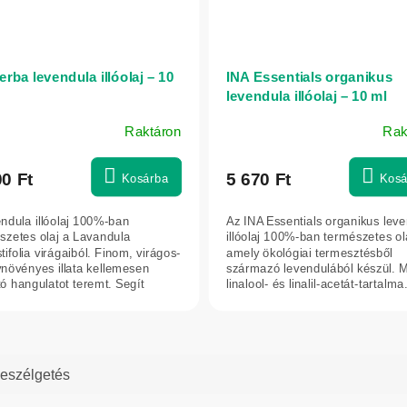
rba levendula illóolaj – 10
INA Essentials organikus
levendula illóolaj – 10 ml
Raktáron
Rak
00 Ft
5 670 Ft
Kosárba
Kosá
endula illóolaj 100%-ban
Az INA Essentials organikus lev
szetes olaj a Lavandula
illóolaj 100%-ban természetes ol
ifolia virágaiból. Finom, virágos-
amely ökológiai termesztésből
növényes illata kellemesen
származó levendulából készül. 
tó hangulatot teremt. Segít
linalool- és linalil-acetát-tartalma.
ugtatni...
eszélgetés