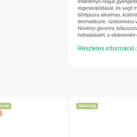
erdeifenyő-olajjal gyengéde
regenerálódását, és segít 
bőrtípusra alkalmas, különö
dermatitiszre, szeborreára
Növényi glicerint, kókuszola
hidratálásért, a védelemért
Részletes információ
onság
Újdonság