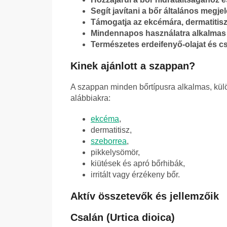
Segít javítani a bőr általános megje
Támogatja az ekcémára, dermatitisz
Mindennapos használatra alkalmas a
Természetes erdeifenyő-olajat és cs
Kinek ajánlott a szappan?
A szappan minden bőrtípusra alkalmas, kül
alábbiakra:
ekcéma
,
dermatitisz,
szeborrea
,
pikkelysömör,
kiütések és apró bőrhibák,
irritált vagy érzékeny bőr.
Aktív összetevők és jellemzőik
Csalán (Urtica dioica)