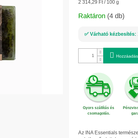
Egységár:
2 314,29 Ft / 100 g
Raktáron
(4 db)
Várható kézbesítés:
Hozzáadás
Gyors szállítás és
Pénzviss
csomagolás.
gar
Az INA Essentials termés