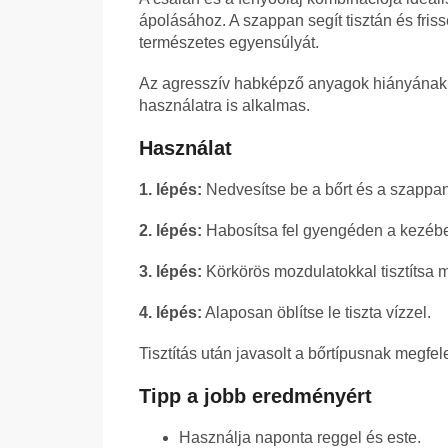
ápolásához. A szappan segít tisztán és frisse
természetes egyensúlyát.
Az agresszív habképző anyagok hiányának k
használatra is alkalmas.
Használat
1. lépés:
Nedvesítse be a bőrt és a szappant
2. lépés:
Habosítsa fel gyengéden a kezében
3. lépés:
Körkörös mozdulatokkal tisztítsa m
4. lépés:
Alaposan öblítse le tiszta vízzel.
Tisztítás után javasolt a bőrtípusnak megfe
Tipp a jobb eredményért
Használja naponta reggel és este.