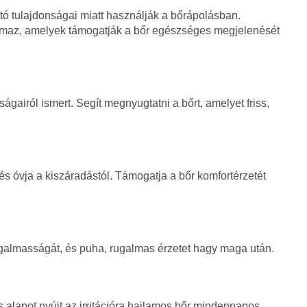
tó tulajdonságai miatt használják a bőrápolásban.
almaz, amelyek támogatják a bőr egészséges megjelenését
onságairól ismert. Segít megnyugtatni a bőrt, amelyet friss,
és óvja a kiszáradástól. Támogatja a bőr komfortérzetét
 rugalmasságát, és puha, rugalmas érzetet hagy maga után.
s alapot nyújt az irritációra hajlamos bőr mindennapos