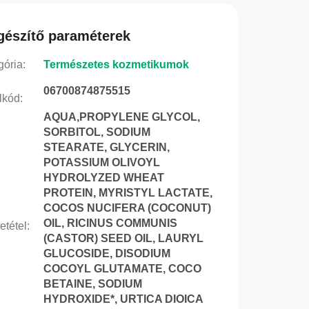
gészítő paraméterek
gória
:
Természetes kozmetikumok
06700874875515
lkód
:
AQUA,PROPYLENE GLYCOL,
SORBITOL, SODIUM
STEARATE, GLYCERIN,
POTASSIUM OLIVOYL
HYDROLYZED WHEAT
PROTEIN, MYRISTYL LACTATE,
COCOS NUCIFERA (COCONUT)
OIL, RICINUS COMMUNIS
etétel
:
(CASTOR) SEED OIL, LAURYL
GLUCOSIDE, DISODIUM
COCOYL GLUTAMATE, COCO
BETAINE, SODIUM
HYDROXIDE*, URTICA DIOICA