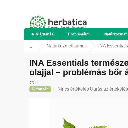
Ugrás
a
fő
tartalomhoz
🔥 Kiárusítás
Problémáim
Natúrkozmet
Natúrkozmetikumok
INA Essential
Kezdőlap
INA Essentials termész
olajjal – problémás bőr 
7511
A
Nincs értékelés
Ugrás az értékelé
Újdonság
termék
átlagos
értékelése
5-
ből
0,0