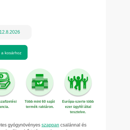
12.8.2026
 a kosárhoz
zafizetési
Több mint 60 saját
Európa-szerte több
ancia.
termék raktáron.
ezer ügyfél által
tesztelve.
zetes gyógynövényes
szappan
csalánnal és