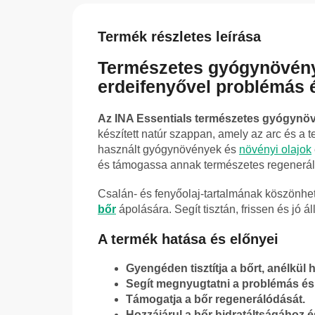
Termék részletes leírása
Természetes gyógynövé
erdeifenyővel problémás 
Az INA Essentials természetes gyógynöv
készített natúr szappan, amely az arc és a
használt gyógynövények és
növényi olajok
és támogassa annak természetes regenerál
Csalán- és fenyőolaj-tartalmának köszönh
bőr
ápolására. Segít tisztán, frissen és jó ál
A termék hatása és előnyei
Gyengéden tisztítja a bőrt, anélkü
Segít megnyugtatni a problémás és ir
Támogatja a bőr regenerálódását.
Hozzájárul a bőr hidratáltságához