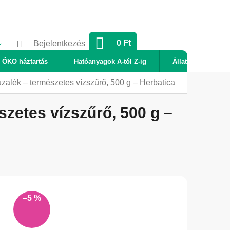
KOSÁR
0 Ft
Bejelentkezés
ÖKO háztartás
Hatóanyagok A-tól Z-ig
Állatok
Új
zalék – természetes vízszűrő, 500 g – Herbatica
zetes vízszűrő, 500 g –
–5 %