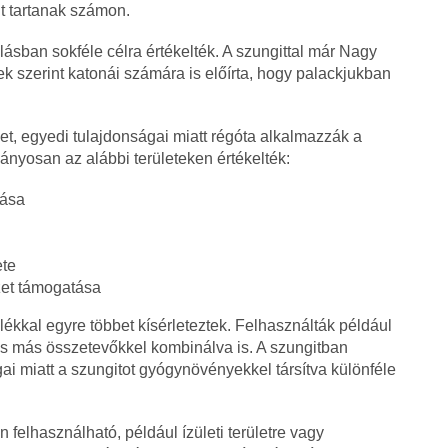
t tartanak számon.
ásban sokféle célra értékelték. A szungittal már Nagy
sek szerint katonái számára is előírta, hogy palackjukban
et, egyedi tulajdonságai miatt régóta alkalmazzák a
yosan az alábbi területeken értékelték:
tása
ete
zet támogatása
lékkal egyre többet kísérleteztek. Felhasználták például
s más összetevőkkel kombinálva is. A szungitban
gai miatt a szungitot gyógynövényekkel társítva különféle
felhasználható, például ízületi területre vagy