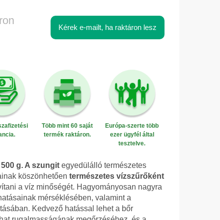
ron
Kérek e-mailt, ha raktáron lesz
zafizetési
Több mint 60 saját
Európa-szerte több
ancia.
termék raktáron.
ezer ügyfél által
tesztelve.
500 g. A szungit
egyedülálló természetes
gainak köszönhetően
természetes vízszűrőként
avítani a víz minőségét. Hagyományosan nagyra
 hatásainak mérséklésében, valamint a
tásában. Kedvező hatással lehet a bőr
ulhat rugalmasságának megőrzéséhez, és a