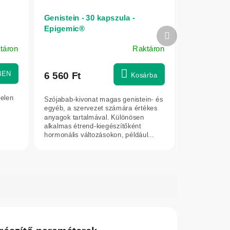
Genistein - 30 kapszula -
Epigemic®
Következő
termék
táron
Raktáron
BEN
6 560 Ft
Kosárba
jelen
Szójabab-kivonat magas genistein- és
egyéb, a szervezet számára értékes
anyagok tartalmával. Különösen
alkalmas étrend-kiegészítőként
hormonális változásokon, például...