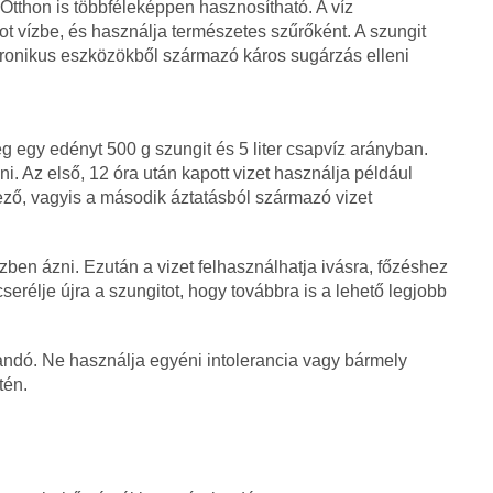
Otthon is többféleképpen hasznosítható. A víz
t vízbe, és használja természetes szűrőként. A szungit
ktronikus eszközökből származó káros sugárzás elleni
g egy edényt 500 g szungit és 5 liter csapvíz arányban.
ni. Az első, 12 óra után kapott vizet használja például
ző, vagyis a második áztatásból származó vizet
ízben ázni. Ezután a vizet felhasználhatja ivásra, főzéshez
erélje újra a szungitot, hogy továbbra is a lehető legjobb
andó. Ne használja egyéni intolerancia vagy bármely
tén.