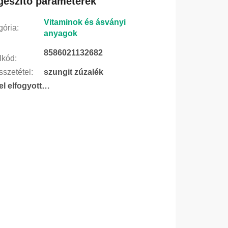
gészítő paraméterek
Vitaminok és ásványi
gória
:
anyagok
8586021132682
lkód
:
szetétel
:
szungit zúzalék
tel elfogyott…