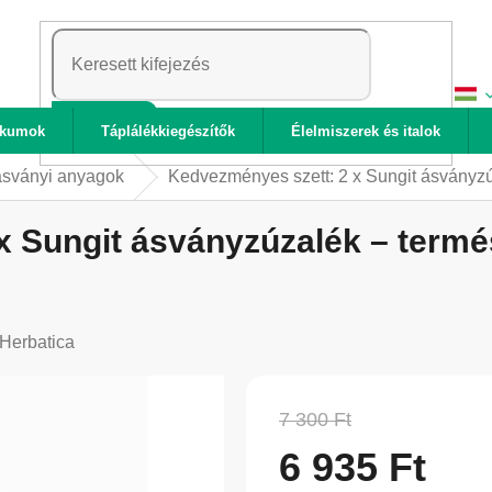
KERESÉS
ikumok
Táplálékkiegészítők
Élelmiszerek és italok
ásványi anyagok
Kedvezményes szett: 2 x Sungit ásványzú
 Sungit ásványzúzalék – termés
Herbatica
7 300 Ft
6 935 Ft