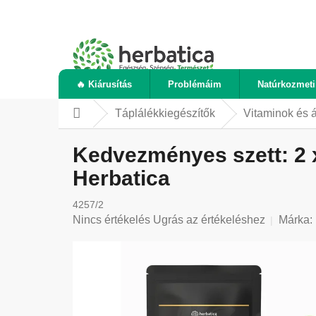
Ugrás
a
fő
tartalomhoz
🔥 Kiárusítás
Problémáim
Natúrkozmet
Táplálékkiegészítők
Vitaminok és 
Kezdőlap
Kedvezményes szett: 2 x
Herbatica
4257/2
A
Nincs értékelés
Ugrás az értékeléshez
Márka:
termék
átlagos
értékelése
5-
ből
0,0