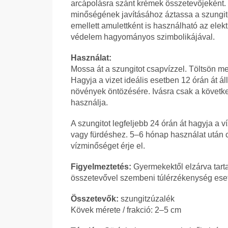
arcápolásra szánt krémek összetevőjeként. 
minőségének javításához áztassa a szungito
emellett amulettként is használható az ele
védelem hagyományos szimbolikájával.
Használat:
Mossa át a szungitot csapvízzel. Töltsön me
Hagyja a vizet ideális esetben 12 órán át áll
növények öntözésére. Ivásra csak a követke
használja.
A szungitot legfeljebb 24 órán át hagyja a v
vagy fürdéshez. 5–6 hónap használat után cs
vízminőséget érje el.
Figyelmeztetés:
Gyermekektől elzárva tart
összetevővel szembeni túlérzékenység ese
Összetevők:
szungitzúzalék
Kövek mérete / frakció: 2–5 cm