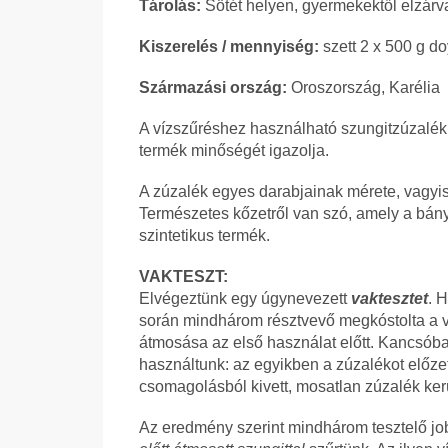
Tárolás:
Sötét helyen, gyermekektől elzárv
Kiszerelés / mennyiség:
szett 2 x 500 g 
Származási ország:
Oroszország, Karélia
A vízszűréshez használható szungitzúzalék a
termék minőségét igazolja.
A zúzalék egyes darabjainak mérete, vagyis a
Természetes kőzetről van szó, amely a bán
szintetikus termék.
VAKTESZT:
Elvégeztünk egy úgynevezett
vaktesztet
. 
során mindhárom résztvevő megkóstolta a vi
átmosása az első használat előtt. Kancsóban
használtunk: az egyikben a zúzalékot előz
csomagolásból kivett, mosatlan zúzalék kerü
Az eredmény szerint mindhárom tesztelő jobb