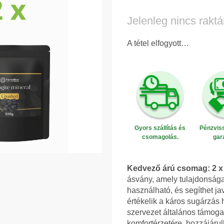
Egységár:
Jelenleg nincs raktá
A tétel elfogyott…
Gyors szállítás és
Pénzviss
csomagolás.
gar
Kedvező árú csomag: 2 x 
ásvány, amely tulajdonsá
használható, és segíthet j
értékelik a káros sugárzás
szervezet általános támoga
komfortérzetére, hozzájár