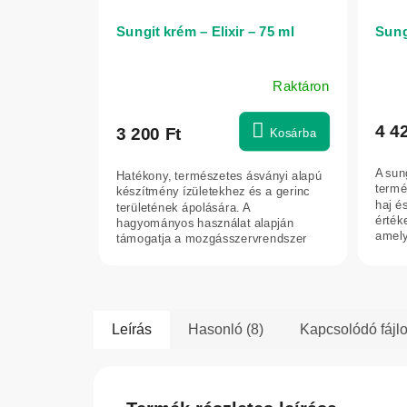
Sungit krém – Elixir – 75 ml
Sungi
Raktáron
A
termék
átlagos
4 4
3 200 Ft
Kosárba
értékelése
5-
A sun
Hatékony, természetes ásványi alapú
ből
termé
készítmény ízületekhez és a gerinc
5,0
haj é
területének ápolására. A
érték
hagyományos használat alapján
csillag.
amely
támogatja a mozgásszervrendszer
tartal
komfortérzetét,...
Leírás
Hasonló (8)
Kapcsolódó fájlo