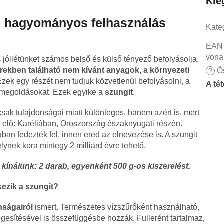
Kie
z hagyományos felhasználás
Kate
EAN
vona
jóllétünket számos belső és külső tényező befolyásolja.
rekben található nem kívánt anyagok, a környezeti
Ös
?
Ezek egy részét nem tudjuk közvetlenül befolyásolni, a
A té
 megoldásokat. Ezek egyike a
szungit
.
sak tulajdonságai miatt különleges, hanem azért is, mert
l elő: Karéliában, Oroszország északnyugati részén.
ban fedezték fel, innen ered az elnevezése is. A szungit
lynek kora mintegy 2 milliárd évre tehető.
ínálunk: 2 darab, egyenként 500 g-os kiszerelést.
ezik a szungit?
onságairól
ismert. Természetes vízszűrőként használható,
sítésével is összefüggésbe hozzák. Fullerént tartalmaz,