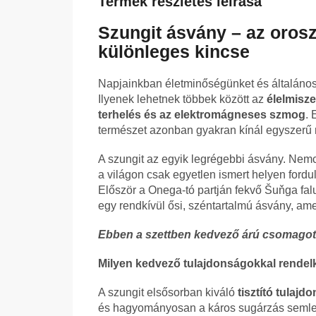
Termék részletes leírása
Szungit ásvány – az oros
különleges kincse
Napjainkban életminőségünket és általános 
Ilyenek lehetnek többek között az
élelmisze
terhelés és az elektromágneses szmog
. 
természet azonban gyakran kínál egyszerű
A szungit az egyik legrégebbi ásvány. Nemc
a világon csak egyetlen ismert helyen fordu
Először a Onega-tó partján fekvő Šuňga falu
egy rendkívül ősi, széntartalmú ásvány, ame
Ebben a szettben kedvező árú csomagot k
Milyen kedvező tulajdonságokkal rendelk
A szungit elsősorban kiváló
tisztító tulajd
és hagyományosan a káros sugárzás semlege