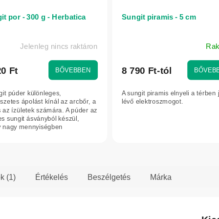
t por - 300 g - Herbatica
Sungit piramis - 5 cm
Jelenleg nincs raktáron
Rak
A
termék
átlagos
20 Ft
8 790 Ft-tól
BŐVEBBEN
BŐVEB
értékelése
5-
git púder különleges,
A sungit piramis elnyeli a térben 
ből
szetes ápolást kínál az arcbőr, a
lévő elektroszmogot.
s az ízületek számára. A púder az
5,0
es sungit ásványból készül,
csillag.
 nagy mennyiségben
maz...
k (1)
Értékelés
Beszélgetés
Márka