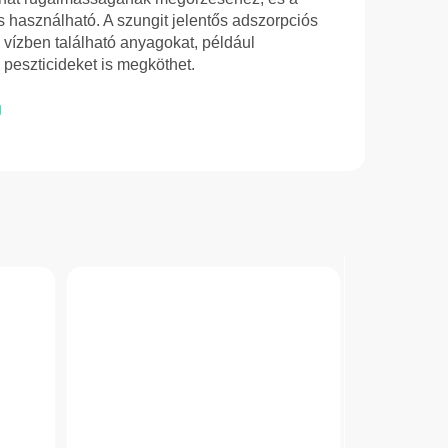
is használható. A szungit jelentős adszorpciós
 vízben található anyagokat, például
 peszticideket is megköthet.