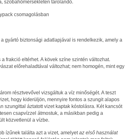
a, szobahőmérsékleten tárolandó.
doypack csomagolásban
 gyártó biztonsági adatlapjával is rendelkezik, amely a
 frakció eltérhet. A kövek színe szintén változhat.
yászat előrehaladtával változhat; nem homogén, mint egy
Három résztvevővel vizsgáltuk a víz minőségét. A teszt
zet, hogy kiderüljön, mennyire fontos a szungit alapos
 szungittal áztatott vizet kaptak kóstolásra. Két kancsót
etesen csapvízzel átmostuk, a másikban pedig a
lt közvetlenül a vízbe.
 ízűnek találta azt a vizet, amelyet
az első használat