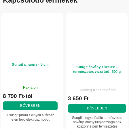
Sungit piramis - 5 cm
Sungit ásvány zúzalék –
természetes vízszűrő, 500 g
A
A
Raktáron
termék
Jelenleg nincs raktáron
termék
8 790 Ft-tól
átlagos
3 650 Ft
átlagos
értékelése
értékelése
BŐVEBBEN
5-
BŐVEBBEN
5-
ből
A sungit piramis elnyeli a térben
ből
Sungit – egyedülálló természetes
5,0
jelen lévő elektroszmogot.
5,0
ásvány, amely tulajdonságainak
csillag.
köszönhetően természetes
csillag.