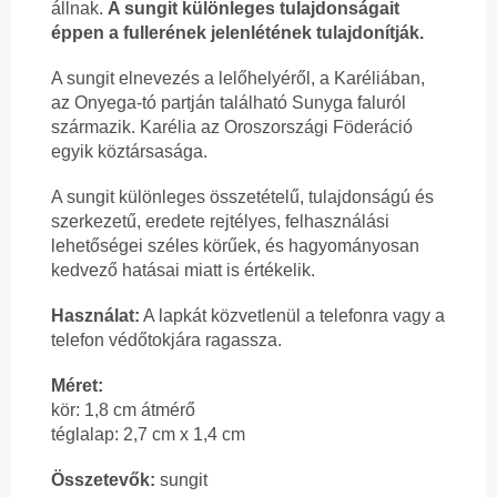
állnak.
A sungit különleges tulajdonságait
éppen a fullerének jelenlétének tulajdonítják.
A sungit elnevezés a lelőhelyéről, a Karéliában,
az Onyega-tó partján található Sunyga faluról
származik. Karélia az Oroszországi Föderáció
egyik köztársasága.
A sungit különleges összetételű, tulajdonságú és
szerkezetű, eredete rejtélyes, felhasználási
lehetőségei széles körűek, és hagyományosan
kedvező hatásai miatt is értékelik.
Használat:
A lapkát közvetlenül a telefonra vagy a
telefon védőtokjára ragassza.
Méret:
kör: 1,8 cm átmérő
téglalap: 2,7 cm x 1,4 cm
Összetevők:
sungit