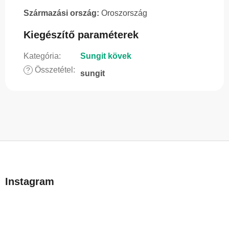
Származási ország:
Oroszország
Kiegészítő paraméterek
Kategória
:
Sungit kövek
Összetétel
:
?
sungit
L
á
b
Instagram
l
é
c