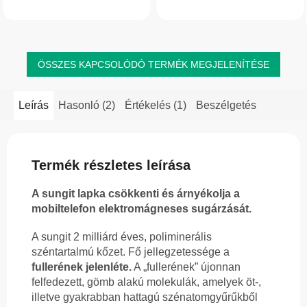
vízszűrőként használható, és
hozzájárulhat a víz minőségének
javításához. Hagyományosan...
ÖSSZES KAPCSOLÓDÓ TERMÉK MEGJELENÍTÉSE
Leírás
Hasonló (2)
Értékelés (1)
Beszélgetés
Termék részletes leírása
A sungit lapka csökkenti és árnyékolja a
mobiltelefon elektromágneses sugárzását.
A sungit 2 milliárd éves, poliminerális
széntartalmú kőzet. Fő jellegzetessége a
fullerének jelenléte.
A „fullerének” újonnan
felfedezett, gömb alakú molekulák, amelyek öt-,
illetve gyakrabban hattagú szénatomgyűrűkből