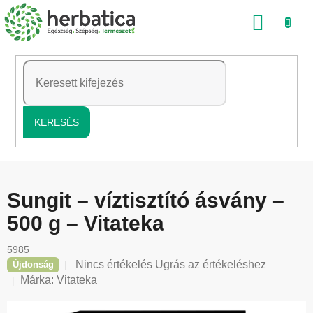
Ugrás
KOSÁ
a
fő
tartalomhoz
KERESÉS
Sungit – víztisztító ásvány –
500 g – Vitateka
5985
A
Nincs értékelés
Ugrás az értékeléshez
Újdonság
termék
Márka:
Vitateka
átlagos
értékelése