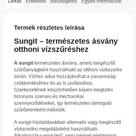
Leírás
Értékelés
Beszélgetés
Egyéb információk
Termék részletes leírása
Sungit – természetes ásvány
otthoni vízszűréshez
A sungit
természetes ásvány, amely kiegészítő
szűrőanyagként használható az otthoni vízkezelés
során. Vízhez adva hozzájárulhat a zavarosság
csökkentéséhez és az íz javításához.
Szerkezetének köszönhetően képes megkötni
bizonyos szerves és mechanikai
szennyeződéseket, így természetes támogató
szűrőelemként működik.
A sungit háztartásokban alternatív vagy kiegészítő
vízkezelési megoldásként használható.
Alkalmazása egyszerű, nem igényel elektromos