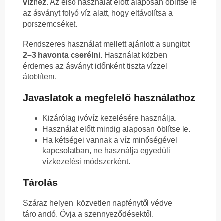
vízhez
. Az első használat előtt alaposan öblítse le
az ásványt folyó víz alatt, hogy eltávolítsa a
porszemcséket.
Rendszeres használat mellett ajánlott a sungitot
2–3 havonta cserélni
. Használat közben
érdemes az ásványt időnként tiszta vízzel
átöblíteni.
Javaslatok a megfelelő használathoz
Kizárólag ivóvíz kezelésére használja.
Használat előtt mindig alaposan öblítse le.
Ha kétségei vannak a víz minőségével
kapcsolatban, ne használja egyedüli
vízkezelési módszerként.
Tárolás
Száraz helyen, közvetlen napfénytől védve
tárolandó. Óvja a szennyeződésektől.