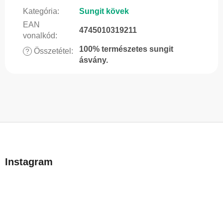
Kategória
:
Sungit kövek
EAN
4745010319211
vonalkód
:
100% természetes sungit
Összetétel
:
?
ásvány.
L
á
b
Instagram
l
é
c