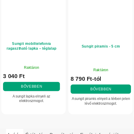
Sungit mobiltelefonra
Sungit piramis - 5 cm
ragasztható lapka – téglalap
A
A
Raktáron
termék
Raktáron
termék
3 040 Ft
átlagos
8 790 Ft-tól
átlagos
értékelése
értékelése
BŐVEBBEN
5-
BŐVEBBEN
5-
ből
A sungit lapka elnyeli az
ből
A sungit piramis elnyeli a térben jelen
5,0
elektroszmogot.
5,0
lévő elektroszmogot.
csillag.
csillag.