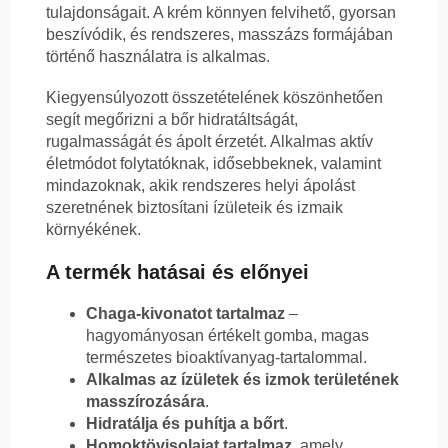
tulajdonságait. A krém könnyen felvihető, gyorsan
beszívódik, és rendszeres, masszázs formájában
történő használatra is alkalmas.
Kiegyensúlyozott összetételének köszönhetően
segít megőrizni a bőr hidratáltságát,
rugalmasságát és ápolt érzetét. Alkalmas aktív
életmódot folytatóknak, idősebbeknek, valamint
mindazoknak, akik rendszeres helyi ápolást
szeretnének biztosítani ízületeik és izmaik
környékének.
A termék hatásai és előnyei
Chaga-kivonatot tartalmaz
–
hagyományosan értékelt gomba, magas
természetes bioaktívanyag-tartalommal.
Alkalmas az ízületek és izmok területének
masszírozására
.
Hidratálja és puhítja a bőrt
.
Homoktövisolajat tartalmaz
, amely