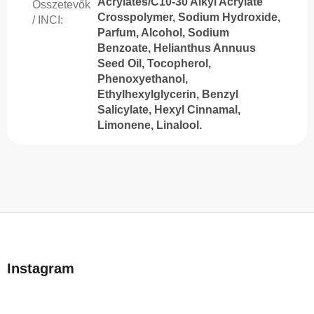
Acrylates/C10-30 Alkyl Acrylate
Összetevők
Crosspolymer, Sodium Hydroxide,
/ INCI
:
Parfum, Alcohol, Sodium
Benzoate, Helianthus Annuus
Seed Oil, Tocopherol,
Phenoxyethanol,
Ethylhexylglycerin, Benzyl
Salicylate, Hexyl Cinnamal,
Limonene, Linalool.
L
á
b
Instagram
l
é