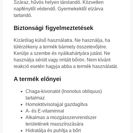
Száraz, hűvös helyen tárolandó. Közvetlen
napfénytől védendő. Gyermekektől elzárva
tartandó.
Biztonsági figyelmeztetések
Kizárólag külső használatra. Ne használja, ha
túlérzékeny a termék bármely összetevőjére.
Kerülje a szembe és nyálkahártyára jutást. Ne
használja sérült vagy irritált bőrön. Nem kívánt
reakció esetén hagyja abba a termék használatát.
A termék előnyei
Chaga-kivonatot (Inonotus obliquus)
tartalmaz
Homoktövisolajjal gazdagítva
A- és E-vitaminnal
Alkalmas a mozgásszervrendszer
területének masszírozására
Hidratálja és puhítja a bőrt