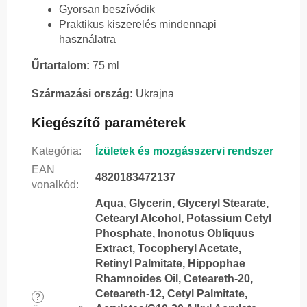
Gyorsan beszívódik
Praktikus kiszerelés mindennapi
használatra
Űrtartalom:
75 ml
Származási ország:
Ukrajna
Kiegészítő paraméterek
Kategória
:
Ízületek és mozgásszervi rendszer
EAN
4820183472137
vonalkód
:
Aqua, Glycerin, Glyceryl Stearate,
Cetearyl Alcohol, Potassium Cetyl
Phosphate, Inonotus Obliquus
Extract, Tocopheryl Acetate,
Retinyl Palmitate, Hippophae
Rhamnoides Oil, Ceteareth-20,
Ceteareth-12, Cetyl Palmitate,
?