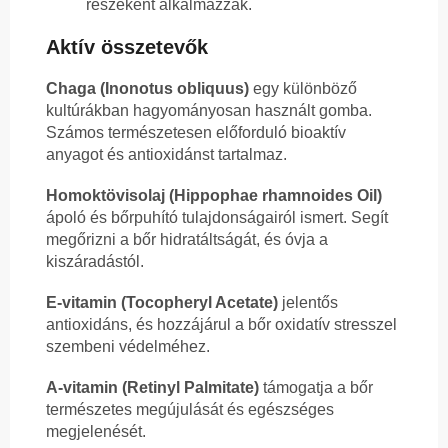
részeként alkalmazzák.
Aktív összetevők
Chaga (Inonotus obliquus)
egy különböző
kultúrákban hagyományosan használt gomba.
Számos természetesen előforduló bioaktív
anyagot és antioxidánst tartalmaz.
Homoktövisolaj (Hippophae rhamnoides Oil)
ápoló és bőrpuhító tulajdonságairól ismert. Segít
megőrizni a bőr hidratáltságát, és óvja a
kiszáradástól.
E-vitamin (Tocopheryl Acetate)
jelentős
antioxidáns, és hozzájárul a bőr oxidatív stresszel
szembeni védelméhez.
A-vitamin (Retinyl Palmitate)
támogatja a bőr
természetes megújulását és egészséges
megjelenését.