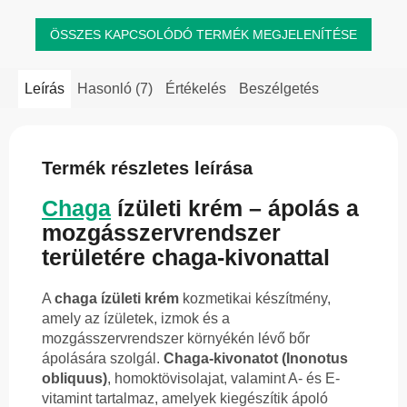
ÖSSZES KAPCSOLÓDÓ TERMÉK MEGJELENÍTÉSE
Leírás
Hasonló (7)
Értékelés
Beszélgetés
Termék részletes leírása
Chaga
ízületi krém – ápolás a
mozgásszervrendszer
területére chaga-kivonattal
A
chaga ízületi krém
kozmetikai készítmény,
amely az ízületek, izmok és a
mozgásszervrendszer környékén lévő bőr
ápolására szolgál.
Chaga-kivonatot (Inonotus
obliquus)
, homoktövisolajat, valamint A- és E-
vitamint tartalmaz, amelyek kiegészítik ápoló