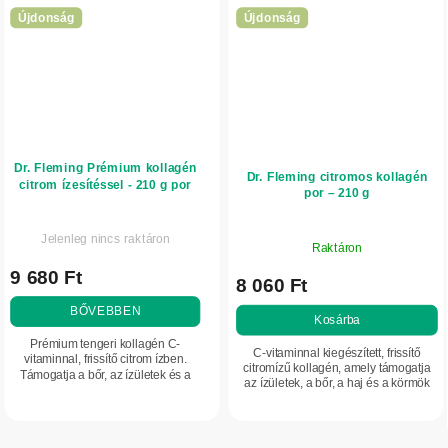
Újdonság
Újdonság
Dr. Fleming Prémium kollagén
Dr. Fleming citromos kollagén
citrom ízesítéssel - 210 g por
por – 210 g
Jelenleg nincs raktáron
Raktáron
9 680 Ft
8 060 Ft
BŐVEBBEN
Kosárba
Prémium tengeri kollagén C-
C-vitaminnal kiegészített, frissítő
vitaminnal, frissítő citrom ízben.
citromízű kollagén, amely támogatja
Támogatja a bőr, az ízületek és a
az ízületek, a bőr, a haj és a körmök
szövetek rugalmasságának
állapotának fenntartását. Praktikus por
megőrzését. Jól hasznosuló, ízletes
a mindennapi szépségápolási...
forma a mindennapi...