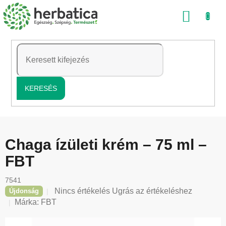
Ugrás
KOSÁ
a
fő
tartalomhoz
KERESÉS
Chaga ízületi krém – 75 ml –
FBT
7541
A
Nincs értékelés
Ugrás az értékeléshez
Újdonság
termék
Márka:
FBT
átlagos
értékelése