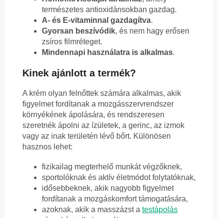
természetes antioxidánsokban gazdag.
A- és E-vitaminnal gazdagítva
.
Gyorsan beszívódik
, és nem hagy erősen
zsíros filmréteget.
Mindennapi használatra is alkalmas
.
Kinek ajánlott a termék?
A krém olyan felnőttek számára alkalmas, akik
figyelmet fordítanak a mozgásszervrendszer
környékének ápolására, és rendszeresen
szeretnék ápolni az ízületek, a gerinc, az izmok
vagy az inak területén lévő bőrt. Különösen
hasznos lehet:
fizikailag megterhelő munkát végzőknek,
sportolóknak és aktív életmódot folytatóknak,
idősebbeknek, akik nagyobb figyelmet
fordítanak a mozgáskomfort támogatására,
azoknak, akik a masszázst a
testápolás