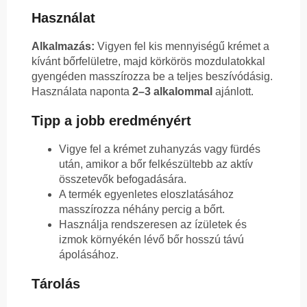
Használat
Alkalmazás:
Vigyen fel kis mennyiségű krémet a
kívánt bőrfelületre, majd körkörös mozdulatokkal
gyengéden masszírozza be a teljes beszívódásig.
Használata naponta
2–3 alkalommal
ajánlott.
Tipp a jobb eredményért
Vigye fel a krémet zuhanyzás vagy fürdés
után, amikor a bőr felkészültebb az aktív
összetevők befogadására.
A termék egyenletes eloszlatásához
masszírozza néhány percig a bőrt.
Használja rendszeresen az ízületek és
izmok környékén lévő bőr hosszú távú
ápolásához.
Tárolás