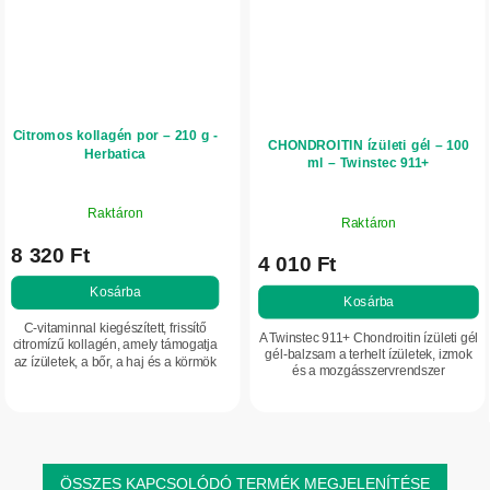
Citromos kollagén por – 210 g -
CHONDROITIN ízületi gél – 100
Herbatica
ml – Twinstec 911+
Raktáron
Raktáron
8 320 Ft
4 010 Ft
Kosárba
Kosárba
C-vitaminnal kiegészített, frissítő
A Twinstec 911+ Chondroitin ízületi gél
citromízű kollagén, amely támogatja
gél-balzsam a terhelt ízületek, izmok
az ízületek, a bőr, a haj és a körmök
és a mozgásszervrendszer
állapotának fenntartását. Praktikus
mindennapi ápolására. Kondroitint,
por a mindennapi szépségápolási...
glükózamint, B1- és B6-vitamint,...
ÖSSZES KAPCSOLÓDÓ TERMÉK MEGJELENÍTÉSE