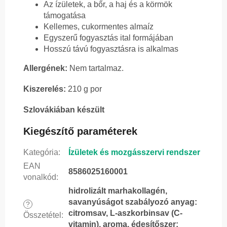
Az ízületek, a bőr, a haj és a körmök
támogatása
Kellemes, cukormentes almaíz
Egyszerű fogyasztás ital formájában
Hosszú távú fogyasztásra is alkalmas
Allergének:
Nem tartalmaz.
Kiszerelés:
210 g por
Szlovákiában készült
Kiegészítő paraméterek
Kategória
:
Ízületek és mozgásszervi rendszer
EAN
8586025160001
vonalkód
:
hidrolizált marhakollagén,
savanyúságot szabályozó anyag:
?
citromsav, L-aszkorbinsav (C-
Összetétel
:
vitamin), aroma, édesítőszer: