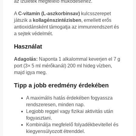
az ízületek megfelelő működéséhez.
A
C-vitamin (L-aszkorbinsav)
kulcsszerepet
játszik a
kollagénszintézisben
, emellett erős
antioxidánsként támogatja az immunrendszert és
a sejtek védelmét.
Használat
Adagolás:
Naponta 1 alkalommal keverjen el 7 g
port (3× 5 ml mérőkanál) 200 ml hideg vízben,
majd igya meg.
Tipp a jobb eredmény érdekében
A maximális hatás érdekében fogyassza
rendszeresen, minden nap.
Legjobb reggel vagy fizikai aktivitás után
fogyasztani.
Kombinálja megfelelő folyadékbevitellel és
kiegyensúlyozott étrenddel.