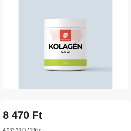
5-
ből
0,0
csillag.
8 470 Ft
Egységár:
4 033,33 Ft / 100 g