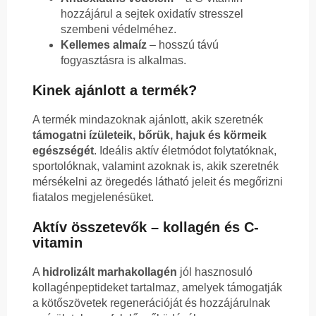
hozzájárul a sejtek oxidatív stresszel
szembeni védelméhez.
Kellemes almaíz
– hosszú távú
fogyasztásra is alkalmas.
Kinek ajánlott a termék?
A termék mindazoknak ajánlott, akik szeretnék
támogatni ízületeik, bőrük, hajuk és körmeik
egészségét
. Ideális aktív életmódot folytatóknak,
sportolóknak, valamint azoknak is, akik szeretnék
mérsékelni az öregedés látható jeleit és megőrizni
fiatalos megjelenésüket.
Aktív összetevők – kollagén és C-
vitamin
A
hidrolizált marhakollagén
jól hasznosuló
kollagénpeptideket tartalmaz, amelyek támogatják
a kötőszövetek regenerációját és hozzájárulnak