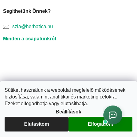
Segíthetünk Önnek?
szia@herbatica.hu
Minden a csapatunkról
Sütiket használunk a weboldal megfelelő működésének
biztosítása, valamint analitikai és marketing célokra.
Shoptet készítette
Ezeket elfogadhatja vagy elutasíthatja.
Beállítások
Copyright 2026
Herbatica.hu
. Minden jog fenntartva.
Süti
Elutasítom
Elfogadom
beállítások szerkesztése