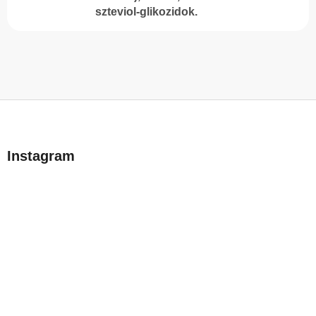
szteviol-glikozidok.
L
á
b
Instagram
l
é
c