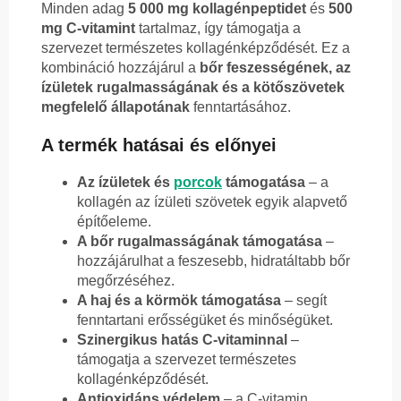
Minden adag
5 000 mg kollagénpeptidet
és
500
mg C-vitamint
tartalmaz, így támogatja a
szervezet természetes kollagénképződését. Ez a
kombináció hozzájárul a
bőr feszességének, az
ízületek rugalmasságának és a kötőszövetek
megfelelő állapotának
fenntartásához.
A termék hatásai és előnyei
Az ízületek és
porcok
támogatása
– a
kollagén az ízületi szövetek egyik alapvető
építőeleme.
A bőr rugalmasságának támogatása
–
hozzájárulhat a feszesebb, hidratáltabb bőr
megőrzéséhez.
A haj és a körmök támogatása
– segít
fenntartani erősségüket és minőségüket.
Szinergikus hatás C-vitaminnal
–
támogatja a szervezet természetes
kollagénképződését.
Antioxidáns védelem
– a C-vitamin