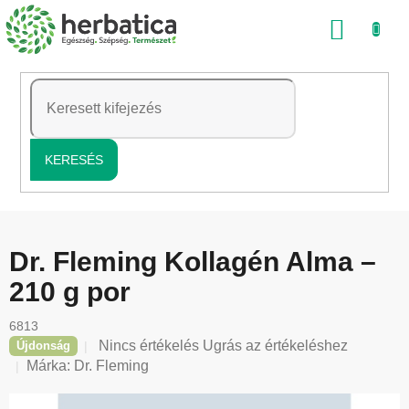
Ugrás
KOSÁ
a
fő
tartalomhoz
KERESÉS
Dr. Fleming Kollagén Alma –
210 g por
6813
A
Nincs értékelés
Ugrás az értékeléshez
Újdonság
termék
Márka:
Dr. Fleming
átlagos
értékelése